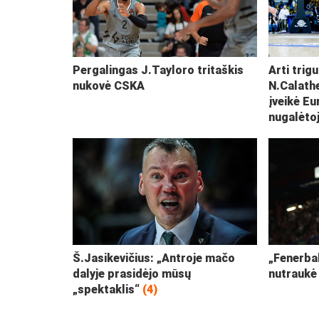
Pergalingas J.Tayloro tritaškis
Arti trig
nukovė CSKA
N.Calath
įveikė E
nugalėto
Š.Jasikevičius: „Antroje mačo
„Fenerbah
dalyje prasidėjo mūsų
nutraukė 
„spektaklis“
(4)