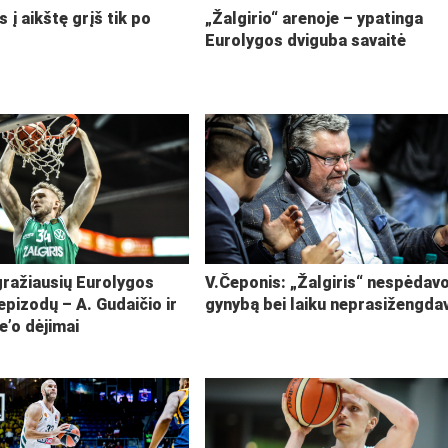
s į aikštę grįš tik po
„Žalgirio“ arenoje – ypatinga
Eurolygos dviguba savaitė
ražiausių Eurolygos
V.Čeponis: „Žalgiris“ nespėdavo
epizodų – A. Gudaičio ir
gynybą bei laiku neprasižengda
e’o dėjimai