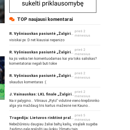
TOP naujausi komentarai
prieš 2
R. Vyšniauskas pasiuntė „Žalgirio“ ir kitų klubų fanus
mėnesius
visiskai px :D net kiausiai nepanizo
prieš 2
R. Vyšniauskas pasiuntė „Žalgirio“ ir kitų klubų fanus
mėnesius
ka jis veikia ten komentuodamas kai yra toks saliskas?
komentatoriai negali buti tokie
prieš 2
R. Vyšniauskas pasiuntė „Žalgirio“ ir kitų klubų fanus
mėnesius
skaudus komentaras :(
prieš 2
J. Vainauskas: LKL finale „Žalgiris“ norės pažeminti „Rytą“
mėnesius
Na ir palygino... Vilniaus „Ryto“ vidutinė vieno krepšininko
o
alga yra maždaug tris kartus mažesnė nei Kauno
„Žalgirio“... Mokama už sugebėjimus... Nėra pinigų - nėra
gerų žaidėjų...
prieš 5
Tragedija: Lietuvos rinktinė pralaimėjo Islandijai
mėnesius
Nebežiūrėsiu daugiau žaliai baltų kailių, visąlaik sugeba
žaidimo gale pralošti jau kokių 20metų taip