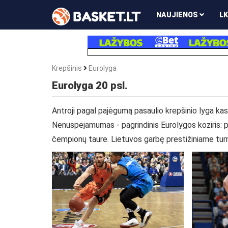
NAUJIENOS
LK
Krepšinis
Eurolyga
Eurolyga 20 psl.
Antroji pagal pajėgumą pasaulio krepšinio lyga k
Nenuspėjamumas - pagrindinis Eurolygos koziris: p
čempionų taure. Lietuvos garbę prestižiniame turn