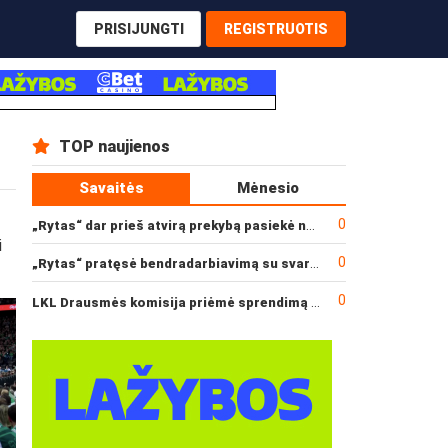
PRISIJUNGTI
REGISTRUOTIS
TOP naujienos
Savaitės
Mėnesio
0
„Rytas“ dar prieš atvirą prekybą pasiekė narysčių rekordą
i
0
„Rytas“ pratęsė bendradarbiavimą su svarbiu rėmėju
0
LKL Drausmės komisija priėmė sprendimą dėl incidento po „Neptūno“ ir „Juventus“ rungtynių