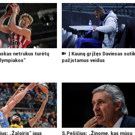
skas netrukus turėtų
Į Kauną grįžęs Daviesas suti
Olympiakos“
pažįstamus veidus
ius: „Žalgiris“ jaus
S.Pešičius: „Žinome, kas mūsų