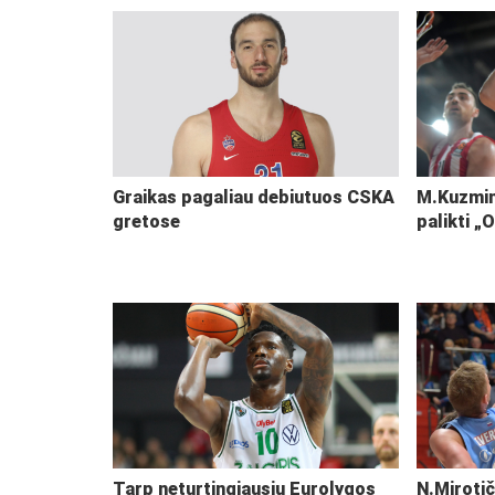
Graikas pagaliau debiutuos CSKA
M.Kuzmin
gretose
palikti „
Tarp neturtingiausių Eurolygos
N.Mirotič