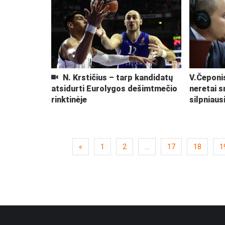
N. Krstičius – tarp kandidatų
V.Čeponis
atsidurti Eurolygos dešimtmečio
neretai 
rinktinėje
silpniaus
«
1
2
...
17
18
1