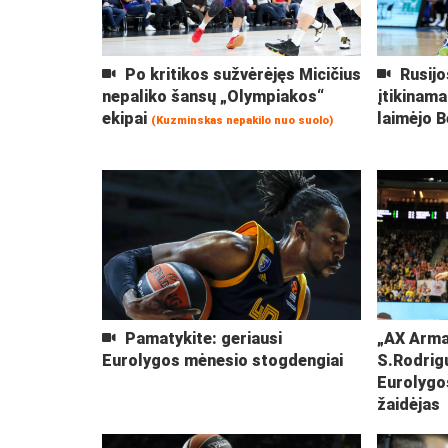
Po kritikos sužvėrėjęs Micičius
Rusijo
nepaliko šansų „Olympiakos“
įtikinama
ekipai
laimėjo 
(Kuzminskas nepakilo nuo suolo)
Pamatykite: geriausi
„AX Arma
Eurolygos mėnesio stogdengiai
S.Rodrig
Eurolygo
žaidėjas