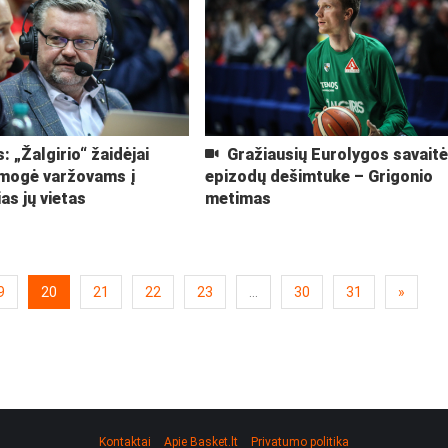
: „Žalgirio“ žaidėjai
Gražiausių Eurolygos savait
smogė varžovams į
epizodų dešimtuke – Grigonio
ias jų vietas
metimas
9
20
21
22
23
...
30
31
»
Kontaktai
Apie Basket.lt
Privatumo politika