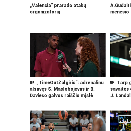
„Valencia“ prarado atakų
A.Gudaiti
organizatorių
mėnesio
„TimeOutŽalgiris“: adrenalinu
Tarp g
alsavęs S. Maslobojevas ir B.
savaitės 
Davieso galvos raiščio mįslė
J. Landal