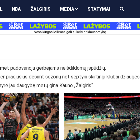
L
NBA
ŽALGIRIS
MEDIA
STATYMAI
asmet padovanoja gerbėjams neišdildomų įspūdžių.
er praėjusius dešimt sezonų net septyni skirtingi klubai džiaugės
yre jau daugybę metų gina Kauno „Žalgiris“.