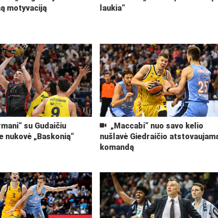
ą motyvaciją
laukia“
mani“ su Gudaičiu
„Maccabi“ nuo savo kelio
je nukovė „Baskonią“
nušlavė Giedraičio atstovaujam
komandą