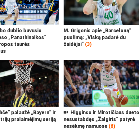
ubo dublio buvusio
M. Grigonis apie „Barceloną“
eso „Panathinaikos“
puolimą: „Viską padarė du
uropos taurės
žaidėjai“
(3)
jus
če“ palaužė „Bayern“ ir
Higginso ir Mirotičiaus duet
trijų pralaimėjimų seriją
nesustabdęs „Žalgiris“ patyrė
nesėkmę namuose
(6)