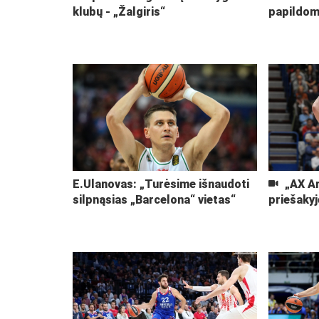
klubų - „Žalgiris“
papildom
E.Ulanovas: „Turėsime išnaudoti
„AX Ar
silpnąsias „Barcelona“ vietas“
priešaky