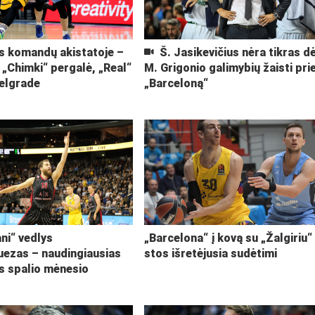
s komandų akistatoje –
Š. Jasikevičius nėra tikras dė
 „Chimki“ pergalė, „Real“
M. Grigonio galimybių žaisti pri
Belgrade
„Barceloną“
ni“ vedlys
„Barcelona“ į kovą su „Žalgiriu“
uezas – naudingiausias
stos išretėjusia sudėtimi
s spalio mėnesio