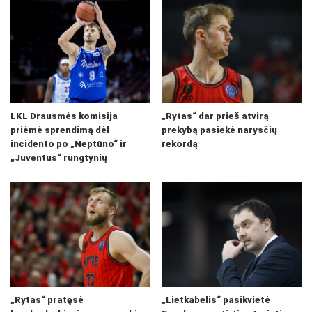
LKL Drausmės komisija
„Rytas“ dar prieš atvirą
priėmė sprendimą dėl
prekybą pasiekė narysčių
incidento po „Neptūno“ ir
rekordą
„Juventus“ rungtynių
„Rytas“ pratęsė
„Lietkabelis“ pasikvietė