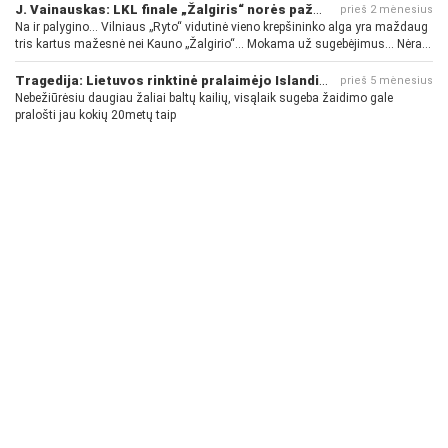
J. Vainauskas: LKL finale „Žalgiris“ norės pažeminti „Rytą“
prieš 2 mėnesius
Na ir palygino... Vilniaus „Ryto“ vidutinė vieno krepšininko alga yra maždaug
tris kartus mažesnė nei Kauno „Žalgirio“... Mokama už sugebėjimus... Nėra
pinigų - nėra gerų žaidėjų...
Tragedija: Lietuvos rinktinė pralaimėjo Islandijai
prieš 5 mėnesius
Nebežiūrėsiu daugiau žaliai baltų kailių, visąlaik sugeba žaidimo gale
pralošti jau kokių 20metų taip