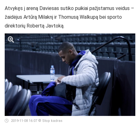
Atvykęs į areną Daviesas sutiko puikiai pažįstamus veidus –
žaidėjus Artūrą Milaknį ir Thomusą Walkupą bei sporto
direktorių Robertą Javtoką.
2019-11-08 16:07
© Stop kadras