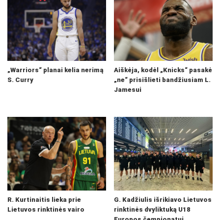
„Warriors“ planai kelia nerimą
Aiškėja, kodėl „Knicks“ pasakė
S. Curry
„ne“ prisišlieti bandžiusiam L.
Jamesui
R. Kurtinaitis lieka prie
G. Kadžiulis išrikiavo Lietuvos
Lietuvos rinktinės vairo
rinktinės dvyliktuką U18
Europos čempionatui