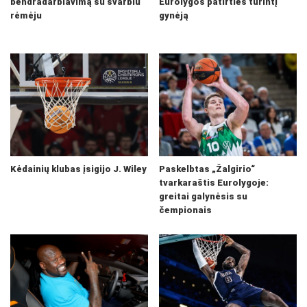
bendradarbiavimą su svarbiu
Eurolygos patirties turintį
rėmėju
gynėją
Kėdainių klubas įsigijo J. Wiley
Paskelbtas „Žalgirio“
tvarkaraštis Eurolygoje:
greitai galynėsis su
čempionais