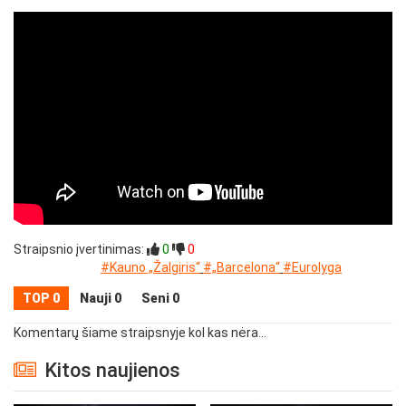
Straipsnio įvertinimas:
0
0
#Kauno „Žalgiris“
#„Barcelona“
#Eurolyga
TOP 0
Nauji 0
Seni 0
Komentarų šiame straipsnyje kol kas nėra...
Kitos naujienos