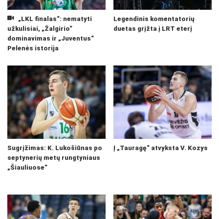
„LKL finalas“: nematyti
Legendinis komentatorių
užkulisiai, „Žalgirio“
duetas grįžta į LRT eterį
dominavimas ir „Juventus“
Pelenės istorija
Sugrįžimas: K. Lukošiūnas po
Į „Tauragę“ atvyksta V. Kozys
septynerių metų rungtyniaus
„Šiauliuose“