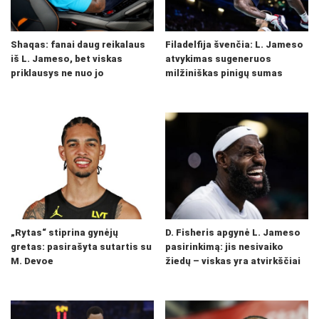
Shaqas: fanai daug reikalaus
Filadelfija švenčia: L. Jameso
iš L. Jameso, bet viskas
atvykimas sugeneruos
priklausys ne nuo jo
milžiniškas pinigų sumas
„Rytas“ stiprina gynėjų
D. Fisheris apgynė L. Jameso
gretas: pasirašyta sutartis su
pasirinkimą: jis nesivaiko
M. Devoe
žiedų – viskas yra atvirkščiai