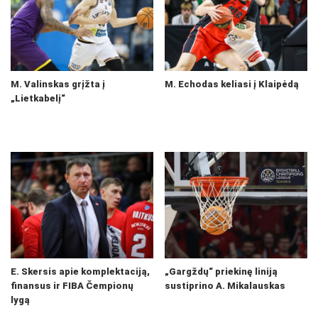
M. Valinskas grįžta į
M. Echodas keliasi į Klaipėdą
„Lietkabelį“
E. Skersis apie komplektaciją,
„Gargždų“ priekinę liniją
finansus ir FIBA Čempionų
sustiprino A. Mikalauskas
lygą