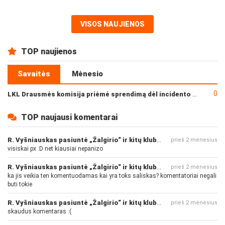
VISOS NAUJIENOS
TOP naujienos
Savaitės
Mėnesio
0
LKL Drausmės komisija priėmė sprendimą dėl incidento po „Neptūno“ ir „Juventus“ rungtynių
TOP naujausi komentarai
R. Vyšniauskas pasiuntė „Žalgirio“ ir kitų klubų fanus
prieš 2 mėnesius
visiskai px :D net kiausiai nepanizo
R. Vyšniauskas pasiuntė „Žalgirio“ ir kitų klubų fanus
prieš 2 mėnesius
ka jis veikia ten komentuodamas kai yra toks saliskas? komentatoriai negali
buti tokie
R. Vyšniauskas pasiuntė „Žalgirio“ ir kitų klubų fanus
prieš 2 mėnesius
skaudus komentaras :(