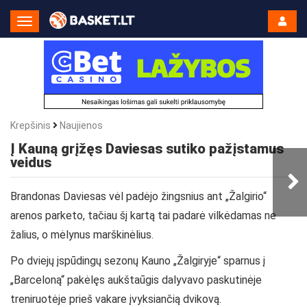
Toggle
Navigation
Krepšinis
Naujienos
Į Kauną grįžęs Daviesas sutiko pažįstamus
veidus
Brandonas Daviesas vėl padėjo žingsnius ant „Žalgirio“
arenos parketo, tačiau šį kartą tai padarė vilkėdamas ne
žalius, o mėlynus marškinėlius.
Po dviejų įspūdingų sezonų Kauno „Žalgiryje“ sparnus į
„Barceloną“ pakėlęs aukštaūgis dalyvavo paskutinėje
treniruotėje prieš vakare įvyksiančią dvikovą.