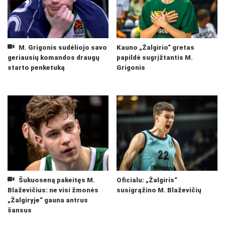
M. Grigonis sudėliojo savo
Kauno „Žalgirio“ gretas
geriausių komandos draugų
papildė sugrįžtantis M.
starto penketuką
Grigonis
Šukuoseną pakeitęs M.
Oficialu: „Žalgiris“
Blaževičius: ne visi žmonės
susigrąžino M. Blaževičių
„Žalgiryje“ gauna antrus
šansus