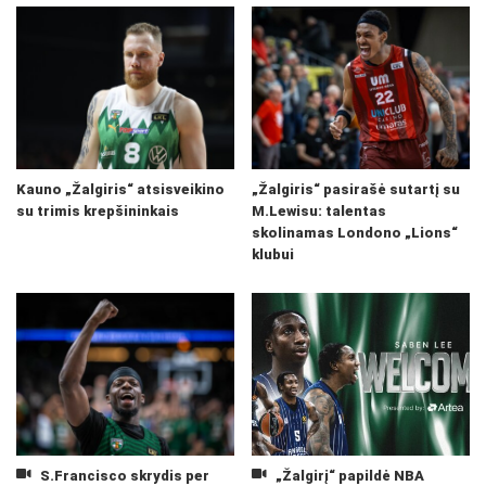
Kauno „Žalgiris“ atsisveikino
„Žalgiris“ pasirašė sutartį su
su trimis krepšininkais
M.Lewisu: talentas
skolinamas Londono „Lions“
klubui
S.Francisco skrydis per
„Žalgirį“ papildė NBA