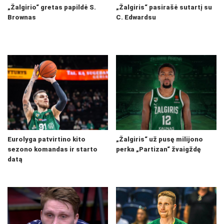
„Žalgirio“ gretas papildė S.
„Žalgiris“ pasirašė sutartį su
Brownas
C. Edwardsu
Eurolyga patvirtino kito
„Žalgiris“ už pusę milijono
sezono komandas ir starto
perka „Partizan“ žvaigždę
datą