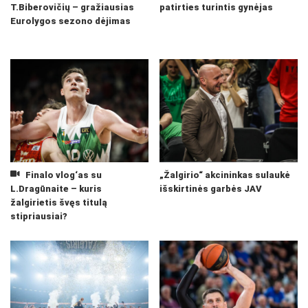
T.Biberovičių – gražiausias
patirties turintis gynėjas
Eurolygos sezono dėjimas
Finalo vlog‘as su
„Žalgirio“ akcininkas sulaukė
L.Dragūnaite – kuris
išskirtinės garbės JAV
žalgirietis švęs titulą
stipriausiai?