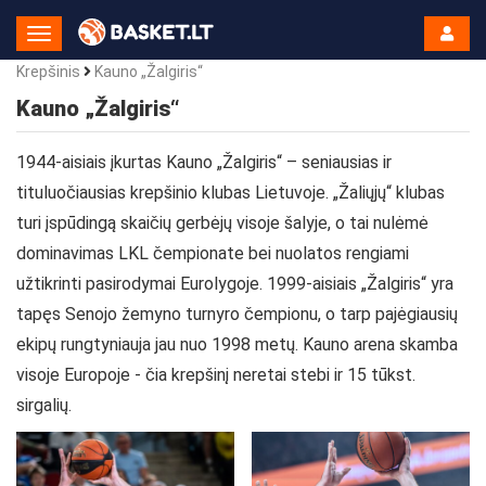
Toggle
Navigation
Krepšinis
Kauno „Žalgiris“
Kauno „Žalgiris“
1944-aisiais įkurtas Kauno „Žalgiris“ – seniausias ir
tituluočiausias krepšinio klubas Lietuvoje. „Žaliųjų“ klubas
turi įspūdingą skaičių gerbėjų visoje šalyje, o tai nulėmė
dominavimas LKL čempionate bei nuolatos rengiami
užtikrinti pasirodymai Eurolygoje. 1999-aisiais „Žalgiris“ yra
tapęs Senojo žemyno turnyro čempionu, o tarp pajėgiausių
ekipų rungtyniauja jau nuo 1998 metų. Kauno arena skamba
visoje Europoje - čia krepšinį neretai stebi ir 15 tūkst.
sirgalių.