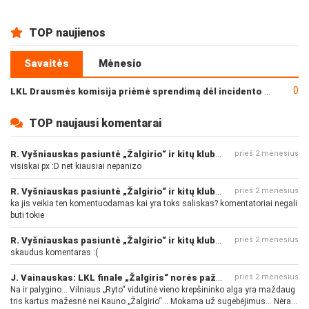
TOP naujienos
Savaitės
Mėnesio
0
LKL Drausmės komisija priėmė sprendimą dėl incidento po „Neptūno“ ir „Juventus“ rungtynių
TOP naujausi komentarai
R. Vyšniauskas pasiuntė „Žalgirio“ ir kitų klubų fanus
prieš 2 mėnesius
visiskai px :D net kiausiai nepanizo
R. Vyšniauskas pasiuntė „Žalgirio“ ir kitų klubų fanus
prieš 2 mėnesius
ka jis veikia ten komentuodamas kai yra toks saliskas? komentatoriai negali
buti tokie
R. Vyšniauskas pasiuntė „Žalgirio“ ir kitų klubų fanus
prieš 2 mėnesius
skaudus komentaras :(
J. Vainauskas: LKL finale „Žalgiris“ norės pažeminti „Rytą“
prieš 2 mėnesius
Na ir palygino... Vilniaus „Ryto“ vidutinė vieno krepšininko alga yra maždaug
tris kartus mažesnė nei Kauno „Žalgirio“... Mokama už sugebėjimus... Nėra