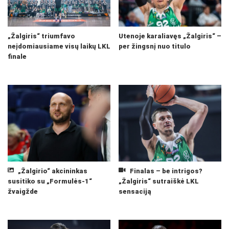
„Žalgiris“ triumfavo
Utenoje karaliavęs „Žalgiris“ –
neįdomiausiame visų laikų LKL
per žingsnį nuo titulo
finale
„Žalgirio“ akcininkas
Finalas – be intrigos?
susitiko su „Formulės-1“
„Žalgiris“ sutraiškė LKL
žvaigžde
sensaciją