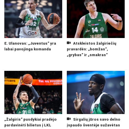
E. Ulanovas: „Juventus“ yra
Atskleistos žalgiriečių
labai pavojinga komanda
pravardės: „bomžas“,
„grybas“ ir „smakras“
„Žalgiris“ pusdykiai pradėjo
Sirgalių jūros savo delno
pardavinėti bilietus į LKL
įspaudo šventėje sužavėtas