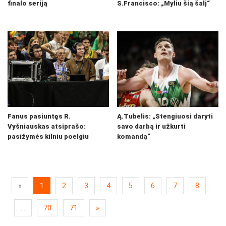
finalo seriją
S.Francisco: „Myliu šią šalį“
Fanus pasiuntęs R.
Ą.Tubelis: „Stengiuosi daryti
Vyšniauskas atsiprašo:
savo darbą ir užkurti
pasižymės kilniu poelgiu
komandą“
«
1
2
3
4
5
6
7
8
...
70
71
»