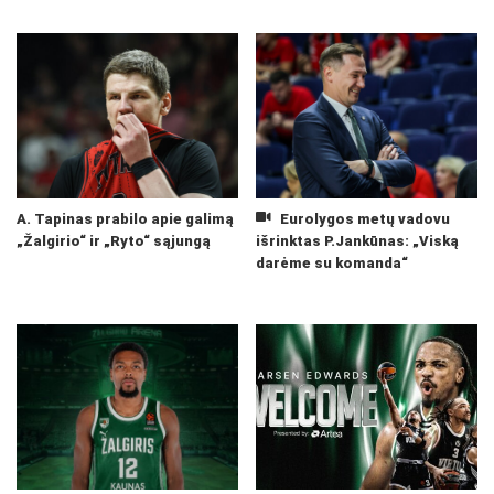
A. Tapinas prabilo apie galimą
Eurolygos metų vadovu
„Žalgirio“ ir „Ryto“ sąjungą
išrinktas P.Jankūnas: „Viską
darėme su komanda“