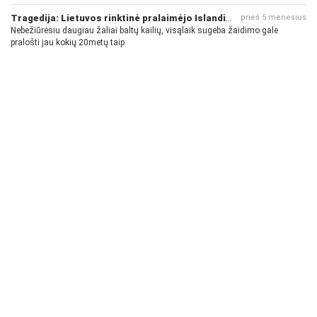
pinigų - nėra gerų žaidėjų...
Tragedija: Lietuvos rinktinė pralaimėjo Islandijai
prieš 5 mėnesius
Nebežiūrėsiu daugiau žaliai baltų kailių, visąlaik sugeba žaidimo gale
pralošti jau kokių 20metų taip