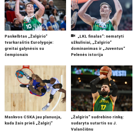
Paskelbtas „Žalgirio“
„LKL finalas“: nematyti
tvarkaraštis Eurolygoje:
užkulisiai, „Žalgirio“
greitai galynėsis su
dominavimas ir „Juventus“
čempionais
Pelenės istorija
Maskvos CSKA jau planuoja,
„Žalgiris“ sudrebino rinką:
kada žais prieš „Žalgirį“
sudaryta sutartis su J.
Valančiūnu