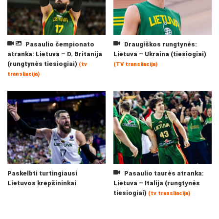
Pasaulio čempionato
Draugiškos rungtynės:
atranka: Lietuva – D. Britanija
Lietuva – Ukraina (tiesiogiai)
(rungtynės tiesiogiai)
(tv
(TV transliacija)
transliacija)
Paskelbti turtingiausi
Pasaulio taurės atranka:
Lietuvos krepšininkai
Lietuva – Italija (rungtynės
tiesiogiai)
(tv transliacija)