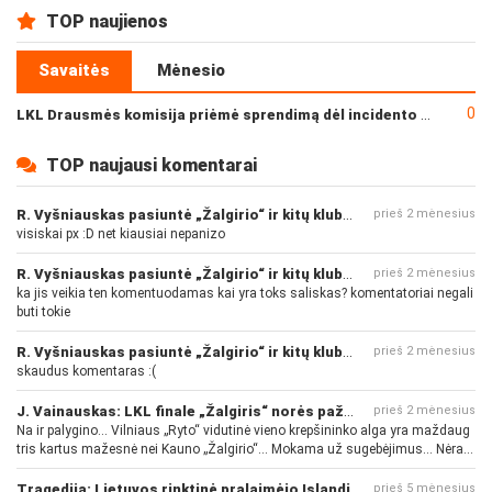
TOP naujienos
Savaitės
Mėnesio
0
LKL Drausmės komisija priėmė sprendimą dėl incidento po „Neptūno“ ir „Juventus“ rungtynių
TOP naujausi komentarai
R. Vyšniauskas pasiuntė „Žalgirio“ ir kitų klubų fanus
prieš 2 mėnesius
visiskai px :D net kiausiai nepanizo
R. Vyšniauskas pasiuntė „Žalgirio“ ir kitų klubų fanus
prieš 2 mėnesius
ka jis veikia ten komentuodamas kai yra toks saliskas? komentatoriai negali
buti tokie
R. Vyšniauskas pasiuntė „Žalgirio“ ir kitų klubų fanus
prieš 2 mėnesius
skaudus komentaras :(
J. Vainauskas: LKL finale „Žalgiris“ norės pažeminti „Rytą“
prieš 2 mėnesius
Na ir palygino... Vilniaus „Ryto“ vidutinė vieno krepšininko alga yra maždaug
tris kartus mažesnė nei Kauno „Žalgirio“... Mokama už sugebėjimus... Nėra
pinigų - nėra gerų žaidėjų...
Tragedija: Lietuvos rinktinė pralaimėjo Islandijai
prieš 5 mėnesius