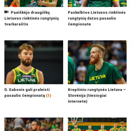
Paaiškėjo draugiškų
Paskelbtos Lietuvos rinktinės
Lietuvos rinktinės rungtynių
rungtynių datos pasaulio
tvarkaraštis
čempionate
D. Sabonis gali praleisti
Krepšinio rungtynės Lietuva –
pasaulio čempionatą
(1)
Slovėnija (tiesiogiai
internete)