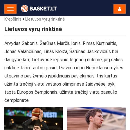
Toggle
Navigation
Krepšinis
Lietuvos vyrų rinktinė
Lietuvos vyrų rinktinė
Arvydas Sabonis, Šarūnas Marčiulionis, Rimas Kurtinaitis,
Jonas Valančiūnas, Linas Kleiza, Šarūnas Jasikevičius bei
daugybė kitų Lietuvos krepšinio legendų nulėmė, jog šalies
rinktinė tapo tautos pasididžiavimu ir po Nepriklausomybės
atgavimo pasižymėjo įspūdingais pasiekimais: tris kartus
užimta trečioji vieta vasaros olimpinėse žaidynėse, sykį
tapta Europos čempionais, užimta trečioji vieta pasaulio
čempionate.