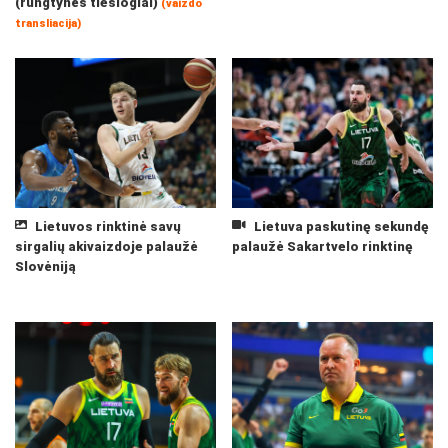
(rungtynės tiesiogiai)
(vaizdo
transliacija)
Lietuvos rinktinė savų
Lietuva paskutinę sekundę
sirgalių akivaizdoje palaužė
palaužė Sakartvelo rinktinę
Slovėniją