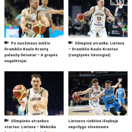
Po nuožmaus mūšio
Olimpinė atranka: Lietuva
Dramblio Kaulo Krantą
– Dramblio Kaulo Krantas
palaužę lietuviai – A grupės
(rungtynės tiesiogiai)
nugalėtojai
Olimpinės atrankos
Lietuvos rinktinė išvykoje
startas: Lietuva – Meksika
neprilygo slovėnams