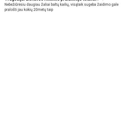
Nebežiūrėsiu daugiau žaliai baltų kailių, visąlaik sugeba žaidimo gale
pralošti jau kokių 20metų taip