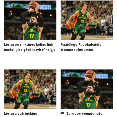
Lietuvos rinktinės kelias link
Paaiškėjo R. Jokubaičio
medalių baigėsi ketvirtfinalyje
traumos rimtumas
Lietuva sutriuškino
Europos čempionato