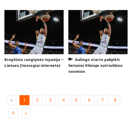
Krepšinio rungtynės Ispanija –
Galingo starto pakylėti
Lietuva (tiesiogiai internete)
lietuviai Vilniuje sutriuškino
suomius
«
1
2
3
4
5
6
7
8
9
»