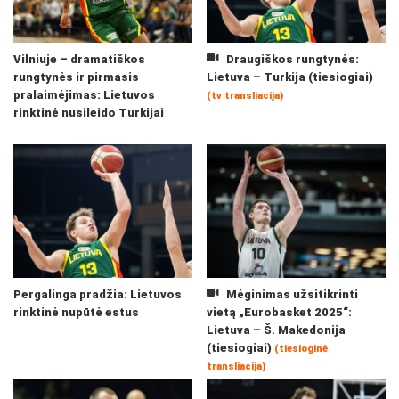
Vilniuje – dramatiškos
Draugiškos rungtynės:
rungtynės ir pirmasis
Lietuva – Turkija (tiesiogiai)
pralaimėjimas: Lietuvos
(tv transliacija)
rinktinė nusileido Turkijai
Pergalinga pradžia: Lietuvos
Mėginimas užsitikrinti
rinktinė nupūtė estus
vietą „Eurobasket 2025“:
Lietuva – Š. Makedonija
(tiesiogiai)
(tiesioginė
transliacija)