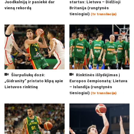
Juodkalniją ir pasiekė dar
startas: Lietuva – Didžioji
vieną rekordą
Britanija (rungtynės
tiesiogiai)
(tv transliacija)
Šiurpuliukų dozė:
Rinktinės išlydėjimas į
„Gidranity“ pristato klipą apie
Europos čempionatą: Lietuva
Lietuvos rinktinę
– Islandija (rungtynės
tiesiogiai)
(tv transliacija)