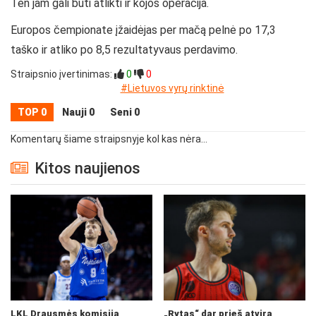
Ten jam gali būti atlikti ir kojos operacija.
Europos čempionate įžaidėjas per mačą pelnė po 17,3
taško ir atliko po 8,5 rezultatyvaus perdavimo.
Straipsnio įvertinimas:
0
0
#Lietuvos vyrų rinktinė
TOP 0
Nauji 0
Seni 0
Komentarų šiame straipsnyje kol kas nėra...
Kitos naujienos
LKL Drausmės komisija
„Rytas“ dar prieš atvirą