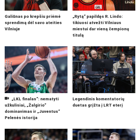
Galiūnas po krepšiu priėmė
„Rytą“ papildęs R. Lindo:
sprendimą dėl savo ateities
tikiuosi atvežti Vilniaus
Vilniuje
miestui dar vieną čempionų
titulą
„LKL finalas“: nematyti
Legendinis komentatorių
užkulisiai, „Žalgirio“
duetas grįžta į LRT eterį
dominavimas ir „Juventus“
Pelenės istorija