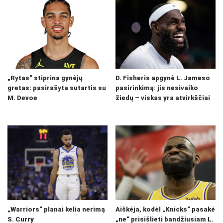
„Rytas“ stiprina gynėjų
D. Fisheris apgynė L. Jameso
gretas: pasirašyta sutartis su
pasirinkimą: jis nesivaiko
M. Devoe
žiedų – viskas yra atvirkščiai
„Warriors“ planai kelia nerimą
Aiškėja, kodėl „Knicks“ pasakė
S. Curry
„ne“ prisišlieti bandžiusiam L.