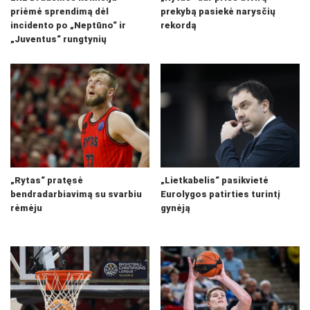
priėmė sprendimą dėl
prekybą pasiekė narysčių
incidento po „Neptūno“ ir
rekordą
„Juventus“ rungtynių
„Rytas“ pratęsė
„Lietkabelis“ pasikvietė
bendradarbiavimą su svarbiu
Eurolygos patirties turintį
rėmėju
gynėją