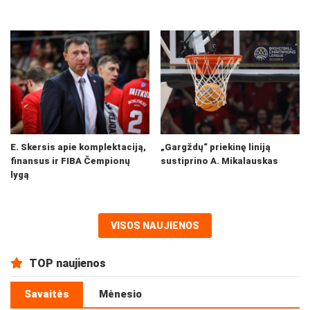
E. Skersis apie komplektaciją,
„Gargždų“ priekinę liniją
finansus ir FIBA Čempionų
sustiprino A. Mikalauskas
lygą
VISOS NAUJIENOS
TOP naujienos
Savaitės
Mėnesio