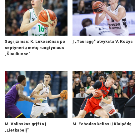
Sugrįžimas: K. Lukošiūnas po
Į „Tauragę“ atvyksta V. Kozys
septynerių metų rungtyniaus
„Šiauliuose“
M. Valinskas grįžta į
M. Echodas keliasi į Klaipėdą
„Lietkabelį“