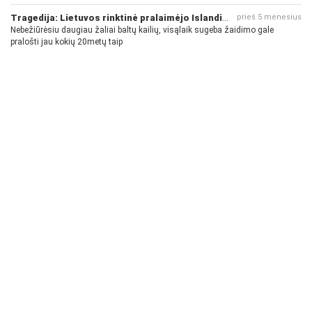
pinigų - nėra gerų žaidėjų...
Tragedija: Lietuvos rinktinė pralaimėjo Islandijai
prieš 5 mėnesius
Nebežiūrėsiu daugiau žaliai baltų kailių, visąlaik sugeba žaidimo gale
pralošti jau kokių 20metų taip