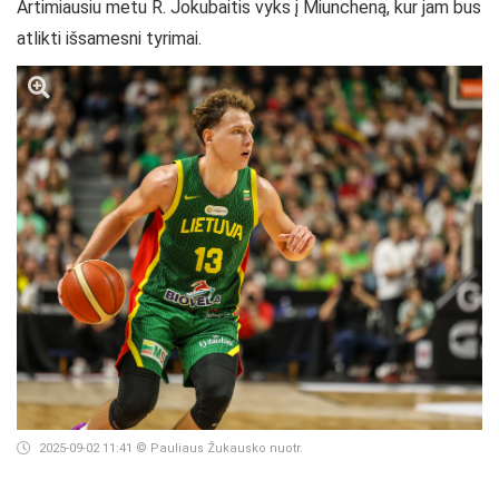
Artimiausiu metu R. Jokubaitis vyks į Miuncheną, kur jam bus
atlikti išsamesni tyrimai.
2025-09-02 11:41
© Pauliaus Žukausko nuotr.