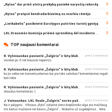
0
„Rytas“ dar prieš atvirą prekybą pasiekė narysčių rekordą
0
„Rytas“ pratęsė bendradarbiavimą su svarbiu rėmėju
0
„Lietkabelis“ pasikvietė Eurolygos patirties turintį gynėją
0
LKL Drausmės komisija priėmė sprendimą dėl incidento po „Neptūno“ ir „Juventus“ rungtynių
TOP naujausi komentarai
R. Vyšniauskas pasiuntė „Žalgirio“ ir kitų klubų fanus
prieš 2 mėnesius
visiskai px :D net kiausiai nepanizo
R. Vyšniauskas pasiuntė „Žalgirio“ ir kitų klubų fanus
prieš 2 mėnesius
ka jis veikia ten komentuodamas kai yra toks saliskas? komentatoriai negali
buti tokie
R. Vyšniauskas pasiuntė „Žalgirio“ ir kitų klubų fanus
prieš 2 mėnesius
skaudus komentaras :(
J. Vainauskas: LKL finale „Žalgiris“ norės pažeminti „Rytą“
prieš 2 mėnesius
Na ir palygino... Vilniaus „Ryto“ vidutinė vieno krepšininko alga yra maždaug
tris kartus mažesnė nei Kauno „Žalgirio“... Mokama už sugebėjimus... Nėra