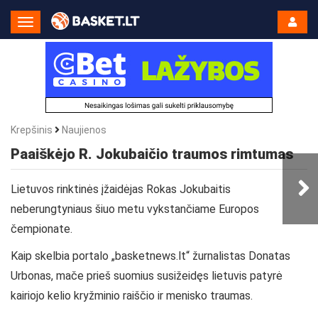
Toggle
Navigation
Krepšinis
Naujienos
Paaiškėjo R. Jokubaičio traumos rimtumas
Lietuvos rinktinės įžaidėjas Rokas Jokubaitis
neberungtyniaus šiuo metu vykstančiame Europos
čempionate.
Kaip skelbia portalo „basketnews.lt“ žurnalistas Donatas
Urbonas, mače prieš suomius susižeidęs lietuvis patyrė
kairiojo kelio kryžminio raiščio ir menisko traumas.