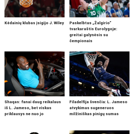
Kėdainių klubas įsigijo J. Wiley
Paskelbtas „Žalgirio“
tvarkaraštis Eurolygoje:
greitai galynėsis su
čempionais
Shaqas: fanai daug reikalaus
Filadelfija švenčia: L. Jameso
iš L. Jameso, bet viskas
atvykimas sugeneruos
priklausys ne nuo jo
milžiniškas pinigų sumas