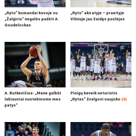
„Ryto“ komandai kovoje su
„Ryto“ akiratyje – praeityje
„Žalgiriu“ negalės padėti A.
Vilniuje jau žaidęs puolėjas
Goudelockas
A. Butkevičius: „Mane galbūt
Pinigų beveik neturintis
labiausiai nustebinome mes
„Rytas“ žvalgosi naujoko
(6)
patys“