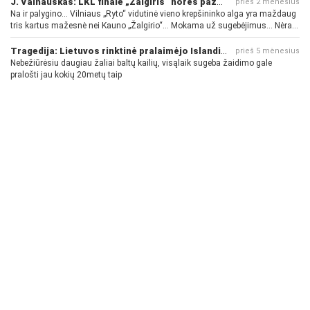
J. Vainauskas: LKL finale „Žalgiris“ norės pažeminti „Rytą“
prieš 2 mėnesius
Na ir palygino... Vilniaus „Ryto“ vidutinė vieno krepšininko alga yra maždaug
tris kartus mažesnė nei Kauno „Žalgirio“... Mokama už sugebėjimus... Nėra
pinigų - nėra gerų žaidėjų...
Tragedija: Lietuvos rinktinė pralaimėjo Islandijai
prieš 5 mėnesius
Nebežiūrėsiu daugiau žaliai baltų kailių, visąlaik sugeba žaidimo gale
pralošti jau kokių 20metų taip