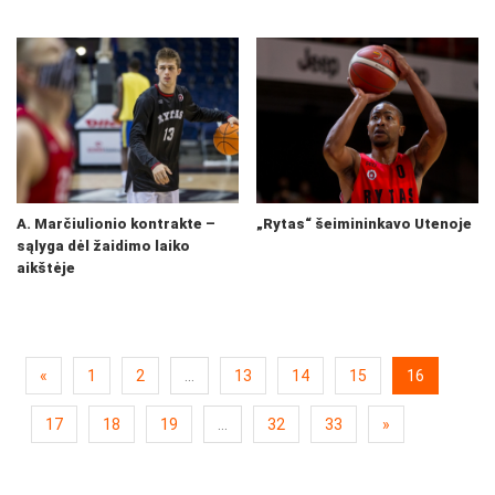
A. Marčiulionio kontrakte –
„Rytas“ šeimininkavo Utenoje
sąlyga dėl žaidimo laiko
aikštėje
«
1
2
...
13
14
15
16
17
18
19
...
32
33
»