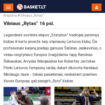
Toggle
Navigation
Krepšinis
Vilniaus „Rytas“
Vilniaus „Rytas“ 16 psl.
Legendinės sostinės ekipos „Statybos“ tradicijas perėmęs
klubas iš karto įsiveržė tarp stipriausių Lietuvos klubų. Čia
profesionalo karjerą pradėjo garsusis Šarūnas Jasikevičius, o
vėliau rungtyniavo Europos žvaigždėmis tapę Ramūnas
Šiškauskas, Arvydas Macijauskas bei Robertas Javtokas.
Penki Lietuvos čempionų vardai, dukart iškovota Karaliaus
Mindaugo taurė - tokiais pasiekimais, neskaitant praeities
šlovės Europoje, gali pasigirti „Ryto“ klubas.