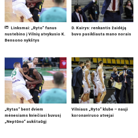
Linksmai: „Ryto“ fanus
D. Kairys: renkantis žaidėją
nustebino į Vilnių atvykusio K.
buvo pasikliauta mano norais
Bensono nykštys
„Rytas“ bent dviem
Vilniaus „Ryto“ klube – nauji
mėnesiams kviečiasi buvusį
koronaviruso atvejai
„Neptūno“ aukštaūgį