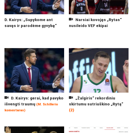
D. Kairys: „Supykome ant
Narsiai kovojęs „Rytas“
savęs ir parodėme gyvybę“
nusileido VEF ekipai
D. Kairys: gerai, kad pavyko
„Žalgiris“ rekordiniu
išvengti traumų
skirtumu sutriuškino „Rytą“
(M. Schillerio
(2)
komentaras)