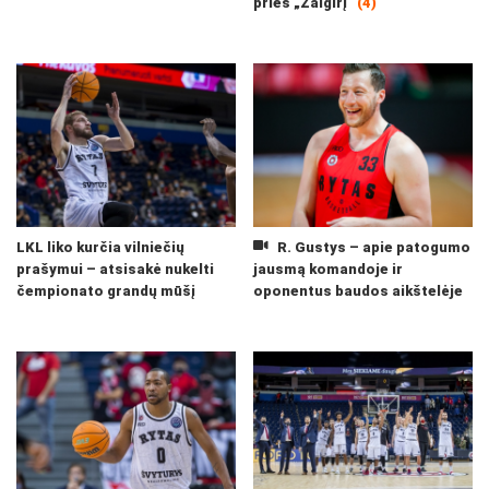
prieš „Žalgirį“
(4)
LKL liko kurčia vilniečių
R. Gustys – apie patogumo
prašymui – atsisakė nukelti
jausmą komandoje ir
čempionato grandų mūšį
oponentus baudos aikštelėje