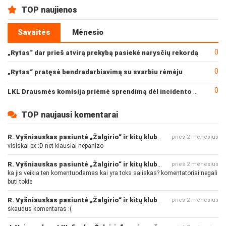
TOP naujienos
Savaitės
Mėnesio
0
„Rytas“ dar prieš atvirą prekybą pasiekė narysčių rekordą
0
„Rytas“ pratęsė bendradarbiavimą su svarbiu rėmėju
0
LKL Drausmės komisija priėmė sprendimą dėl incidento po „Neptūno“ ir „Juventus“ rungtynių
TOP naujausi komentarai
R. Vyšniauskas pasiuntė „Žalgirio“ ir kitų klubų fanus
prieš 2 mėnesius
visiskai px :D net kiausiai nepanizo
R. Vyšniauskas pasiuntė „Žalgirio“ ir kitų klubų fanus
prieš 2 mėnesius
ka jis veikia ten komentuodamas kai yra toks saliskas? komentatoriai negali
buti tokie
R. Vyšniauskas pasiuntė „Žalgirio“ ir kitų klubų fanus
prieš 2 mėnesius
skaudus komentaras :(