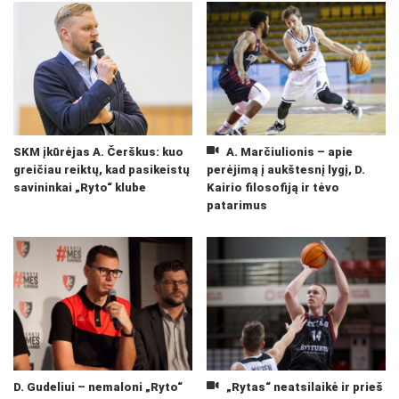
SKM įkūrėjas A. Čerškus: kuo
A. Marčiulionis – apie
greičiau reiktų, kad pasikeistų
perėjimą į aukštesnį lygį, D.
savininkai „Ryto“ klube
Kairio filosofiją ir tėvo
patarimus
D. Gudeliui – nemaloni „Ryto“
„Rytas“ neatsilaikė ir prieš