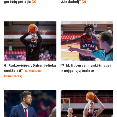
gerbėjų peticija
(2)
„Lietkabelį“
(2)
G. Radzevičius: „Dabar belieka
M. Ndouras: mankštinausi
susižaisti“
ir neįgaliųjų tualete
(G. Masiulio
komentaras)