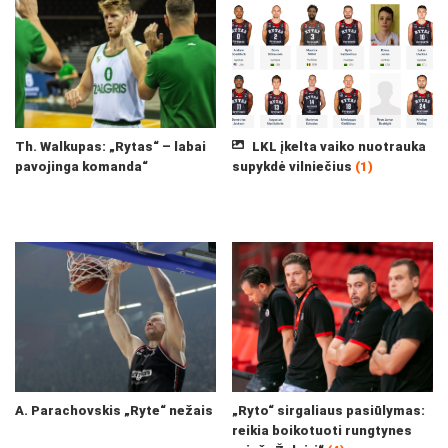
Th. Walkupas: „Rytas“ – labai
LKL įkelta vaiko nuotrauka
pavojinga komanda“
supykdė vilniečius
(1)
A. Parachovskis „Ryte“ nežais
„Ryto“ sirgaliaus pasiūlymas:
reikia boikotuoti rungtynes