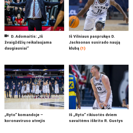
D. Adomaitis: „Iš
Iš Vilniaus pasprukęs D.
žvaigždžių reikalaujama
Jacksonas susirado naują
daugiausiai“
klubą
(1)
„Ryto“ komandoje –
Iš „Ryto“ rikiuotės dviem
koronaviruso atvejis
savaitėms iškrito R. Gustys