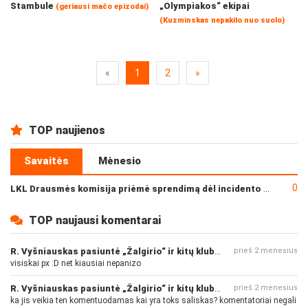
Stambule
„Olympiakos“ ekipai
(geriausi mačo epizodai)
(Kuzminskas nepakilo nuo suolo)
«
1
2
»
TOP naujienos
Savaitės
Mėnesio
0
LKL Drausmės komisija priėmė sprendimą dėl incidento po „Neptūno“ ir „Juventus“ rungtynių
TOP naujausi komentarai
R. Vyšniauskas pasiuntė „Žalgirio“ ir kitų klubų fanus
prieš 2 mėnesius
visiskai px :D net kiausiai nepanizo
R. Vyšniauskas pasiuntė „Žalgirio“ ir kitų klubų fanus
prieš 2 mėnesius
ka jis veikia ten komentuodamas kai yra toks saliskas? komentatoriai negali