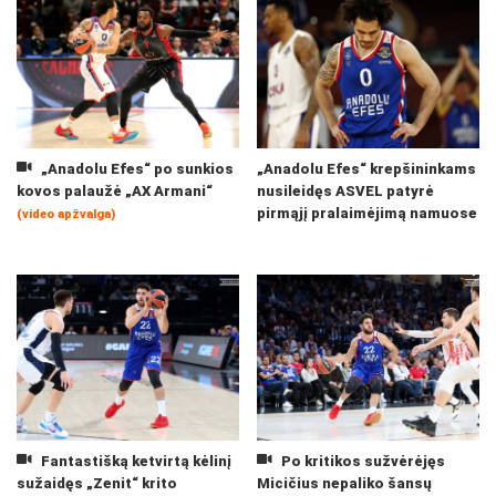
„Anadolu Efes“ po sunkios
„Anadolu Efes“ krepšininkams
kovos palaužė „AX Armani“
nusileidęs ASVEL patyrė
pirmąjį pralaimėjimą namuose
(video apžvalga)
Fantastišką ketvirtą kėlinį
Po kritikos sužvėrėjęs
sužaidęs „Zenit“ krito
Micičius nepaliko šansų