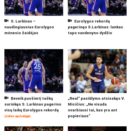
S. Larkinas –
Eurolygos rekordą
naudingiausias Eurolygos
pagerinęs S.Larkinas: lankas
mėnesio žaidėjas
tapo vandenyno dydžio
Beveik pusšimtį taškų
„Real“ pasiūlymo atsisakęs V.
surinkęs S. Larkinas pagerino
Micičius: „Ne visada
visų laikų Eurolygos rekordą
svarbiausi tai, kas yra ant
popieriaus“
(video apžvalga)