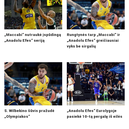
„Maccabi“ nutraukė įspūdingą
Rungtynės tarp „Maccabi“ ir
„Anadolu Efes“ seriją
„Anadolu Efes“ greičiausiai
vyks be sirgalių
S. Wilbekino šūvis pražudė
„Anadolu Efes“ Eurolygoje
„Olympiakos“
pasiekė 10-tą pergalę iš eilės