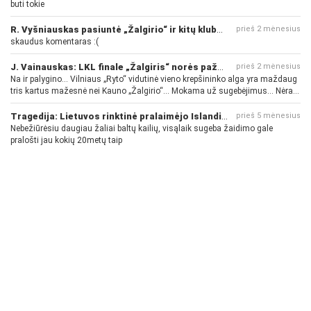
buti tokie
R. Vyšniauskas pasiuntė „Žalgirio“ ir kitų klubų fanus
prieš 2 mėnesius
skaudus komentaras :(
J. Vainauskas: LKL finale „Žalgiris“ norės pažeminti „Rytą“
prieš 2 mėnesius
Na ir palygino... Vilniaus „Ryto“ vidutinė vieno krepšininko alga yra maždaug
tris kartus mažesnė nei Kauno „Žalgirio“... Mokama už sugebėjimus... Nėra
pinigų - nėra gerų žaidėjų...
Tragedija: Lietuvos rinktinė pralaimėjo Islandijai
prieš 5 mėnesius
Nebežiūrėsiu daugiau žaliai baltų kailių, visąlaik sugeba žaidimo gale
pralošti jau kokių 20metų taip