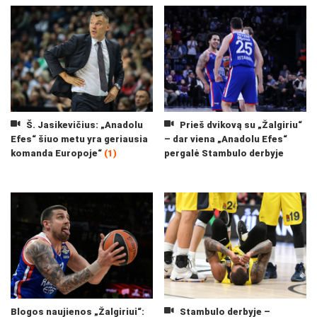
Š. Jasikevičius: „Anadolu
Prieš dvikovą su „Žalgiriu“
Efes“ šiuo metu yra geriausia
– dar viena „Anadolu Efes“
komanda Europoje“
(1)
pergalė Stambulo derbyje
Blogos naujienos „Žalgiriui“:
Stambulo derbyje –