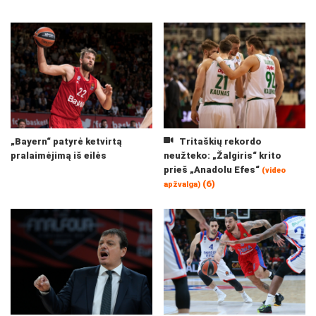
„Bayern“ patyrė ketvirtą
Tritaškių rekordo
pralaimėjimą iš eilės
neužteko: „Žalgiris“ krito
prieš „Anadolu Efes“
(video
(6)
apžvalga)