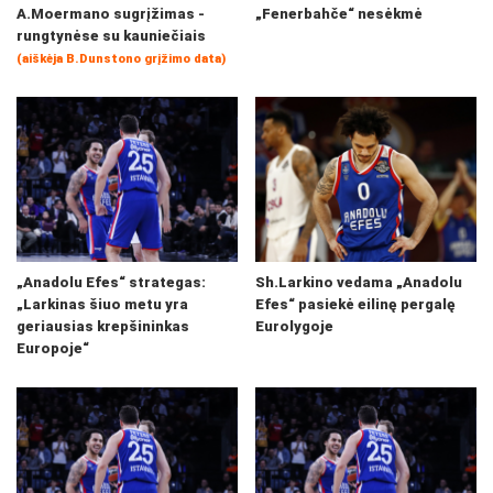
A.Moermano sugrįžimas -
„Fenerbahče“ nesėkmė
rungtynėse su kauniečiais
(aiškėja B.Dunstono grįžimo data)
„Anadolu Efes“ strategas:
Sh.Larkino vedama „Anadolu
„Larkinas šiuo metu yra
Efes“ pasiekė eilinę pergalę
geriausias krepšininkas
Eurolygoje
Europoje“