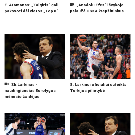
E. Atamanas: „Žalgiris“ gali
„Anadolu Efes“ išvykoje
pakovoti dėl vietos „Top 8“
palaužė CSKA krepšininkus
Sh.Larkinas -
S. Larkinui oficialiai suteikta
naudingiausias Eurolygos
Turkijos pilietybė
mėnesio žaidėjas