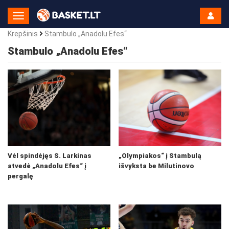
Toggle
Navigation
Krepšinis
Stambulo „Anadolu Efes“
Stambulo „Anadolu Efes“
Vėl spindėjęs S. Larkinas
„Olympiakos“ į Stambulą
atvedė „Anadolu Efes“ į
išvyksta be Milutinovo
pergalę