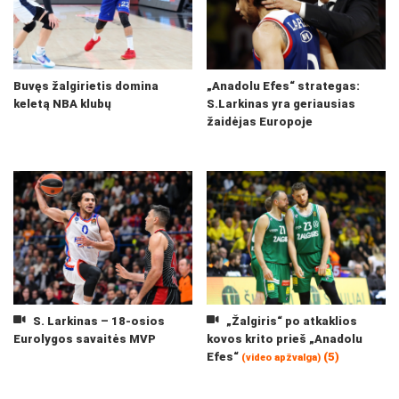
Buvęs žalgirietis domina
„Anadolu Efes“ strategas:
keletą NBA klubų
S.Larkinas yra geriausias
žaidėjas Europoje
S. Larkinas – 18-osios
„Žalgiris“ po atkaklios
Eurolygos savaitės MVP
kovos krito prieš „Anadolu
Efes“
(5)
(video apžvalga)