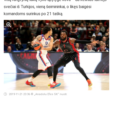
svečiai iš Turkijos, vieną šeimininkai, o likęs baigėsi
komandoms surinkus po 21 tašką.
2019-11-21 23:36
© „Anadolu Efes SK“ nuotr.