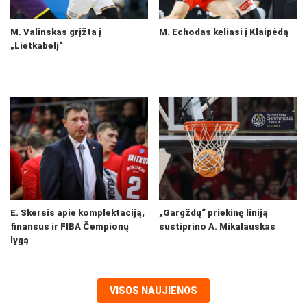
M. Valinskas grįžta į
M. Echodas keliasi į Klaipėdą
„Lietkabelį“
E. Skersis apie komplektaciją,
„Gargždų“ priekinę liniją
finansus ir FIBA Čempionų
sustiprino A. Mikalauskas
lygą
VISOS NAUJIENOS