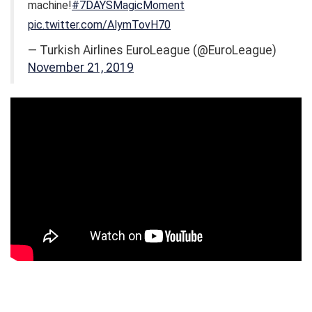
machine!
#7DAYSMagicMoment
pic.twitter.com/AlymTovH70
— Turkish Airlines EuroLeague (@EuroLeague)
November 21, 2019