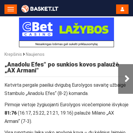
Toggle
Navigation
Krepšinis
Naujienos
„Anadolu Efes“ po sunkios kovos palaužė
„AX Armani“
Ketvirta pergale paeiliui dvigubą Eurolygos savaitę užbaigė
Stambulo
„Anadolu Efes“ (8-2) komanda.
Pirmoje vietoje žygiuojanti Eurolygos vicečempionė išvykoje
81:76
(16:17, 25:22, 21:21, 19:16) palaužė Milano „AX
Armani“ (7-3).
Visą rungtynių laiką vyko apylygė kova – du kėlinius laimėjo