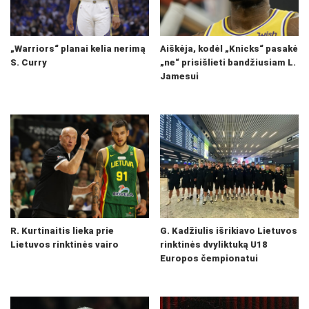
„Warriors“ planai kelia nerimą
Aiškėja, kodėl „Knicks“ pasakė
S. Curry
„ne“ prisišlieti bandžiusiam L.
Jamesui
R. Kurtinaitis lieka prie
G. Kadžiulis išrikiavo Lietuvos
Lietuvos rinktinės vairo
rinktinės dvyliktuką U18
Europos čempionatui