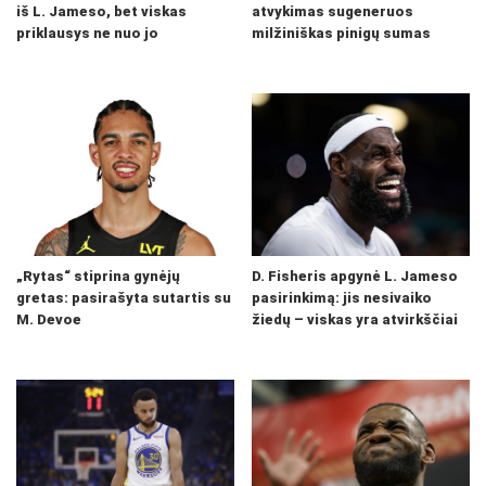
iš L. Jameso, bet viskas
atvykimas sugeneruos
priklausys ne nuo jo
milžiniškas pinigų sumas
„Rytas“ stiprina gynėjų
D. Fisheris apgynė L. Jameso
gretas: pasirašyta sutartis su
pasirinkimą: jis nesivaiko
M. Devoe
žiedų – viskas yra atvirkščiai