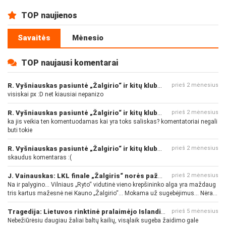
TOP naujienos
Savaitės
Mėnesio
TOP naujausi komentarai
R. Vyšniauskas pasiuntė „Žalgirio“ ir kitų klubų fanus
prieš 2 mėnesius
visiskai px :D net kiausiai nepanizo
R. Vyšniauskas pasiuntė „Žalgirio“ ir kitų klubų fanus
prieš 2 mėnesius
ka jis veikia ten komentuodamas kai yra toks saliskas? komentatoriai negali
buti tokie
R. Vyšniauskas pasiuntė „Žalgirio“ ir kitų klubų fanus
prieš 2 mėnesius
skaudus komentaras :(
J. Vainauskas: LKL finale „Žalgiris“ norės pažeminti „Rytą“
prieš 2 mėnesius
Na ir palygino... Vilniaus „Ryto“ vidutinė vieno krepšininko alga yra maždaug
tris kartus mažesnė nei Kauno „Žalgirio“... Mokama už sugebėjimus... Nėra
pinigų - nėra gerų žaidėjų...
Tragedija: Lietuvos rinktinė pralaimėjo Islandijai
prieš 5 mėnesius
Nebežiūrėsiu daugiau žaliai baltų kailių, visąlaik sugeba žaidimo gale