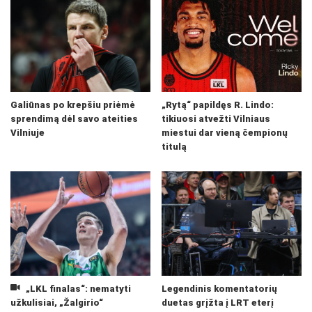
Galiūnas po krepšiu priėmė
„Rytą“ papildęs R. Lindo:
sprendimą dėl savo ateities
tikiuosi atvežti Vilniaus
Vilniuje
miestui dar vieną čempionų
titulą
„LKL finalas“: nematyti
Legendinis komentatorių
užkulisiai, „Žalgirio“
duetas grįžta į LRT eterį