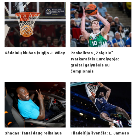
Kėdainių klubas įsigijo J. Wiley
Paskelbtas „Žalgirio“
tvarkaraštis Eurolygoje:
greitai galynėsis su
čempionais
Shaqas: fanai daug reikalaus
Filadelfija švenčia: L. Jameso