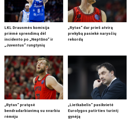
LKL Drausmės komisija
„Rytas“ dar prieš atvirą
priėmė sprendimą dėl
prekybą pasiekė narysčių
incidento po „Neptūno“ ir
rekordą
„Juventus“ rungtynių
„Rytas“ pratęsė
„Lietkabelis“ pasikvietė
bendradarbiavimą su svarbiu
Eurolygos patirties turintį
rėmėju
gynėją