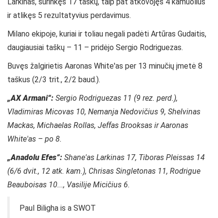
Larkinas, surinkęs 17 taškų, taip pat atkovojęs 4 kamuolius
ir atlikęs 5 rezultatyvius perdavimus.
Milano ekipoje, kuriai ir toliau negali padėti Artūras Gudaitis,
daugiausiai taškų – 11 – pridėjo Sergio Rodriguezas.
Buvęs žalgirietis Aaronas White'as per 13 minučių įmetė 8
taškus (2/3 trit., 2/2 baud.).
„AX Armani“:
Sergio Rodriguezas 11 (9 rez. perd.),
Vladimiras Micovas 10, Nemanja Nedovičius 9, Shelvinas
Mackas, Michaelas Rollas, Jeffas Brooksas ir Aaronas
White'as – po 8.
„Anadolu Efes“:
Shane'as Larkinas 17, Tiboras Pleissas 14
(6/6 dvit., 12 atk. kam.), Chrisas Singletonas 11, Rodrigue
Beauboisas 10..., Vasilije Micičius 6.
Paul Biligha is a SWOT