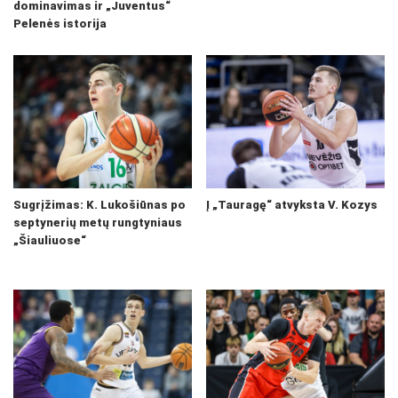
dominavimas ir „Juventus“
Pelenės istorija
Sugrįžimas: K. Lukošiūnas po
Į „Tauragę“ atvyksta V. Kozys
septynerių metų rungtyniaus
„Šiauliuose“