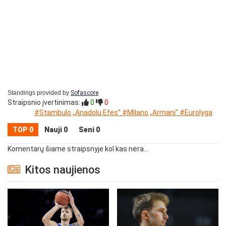
Standings provided by
Sofascore
Straipsnio įvertinimas:
0
0
#Stambulo „Anadolu Efes“
#Milano „Armani“
#Eurolyga
TOP 0
Nauji 0
Seni 0
Komentarų šiame straipsnyje kol kas nėra...
Kitos naujienos