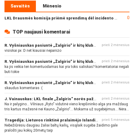
Savaitės
Mėnesio
0
LKL Drausmės komisija priėmė sprendimą dėl incidento po „Neptūno“ ir „Juventus“ rungtynių
TOP naujausi komentarai
R. Vyšniauskas pasiuntė „Žalgirio“ ir kitų klubų fanus
prieš 2 mėnesius
visiskai px :D net kiausiai nepanizo
R. Vyšniauskas pasiuntė „Žalgirio“ ir kitų klubų fanus
prieš 2 mėnesius
ka jis veikia ten komentuodamas kai yra toks saliskas? komentatoriai negali
buti tokie
R. Vyšniauskas pasiuntė „Žalgirio“ ir kitų klubų fanus
prieš 2 mėnesius
skaudus komentaras :(
J. Vainauskas: LKL finale „Žalgiris“ norės pažeminti „Rytą“
prieš 2 mėnesius
Na ir palygino... Vilniaus „Ryto“ vidutinė vieno krepšininko alga yra maždaug
tris kartus mažesnė nei Kauno „Žalgirio“... Mokama už sugebėjimus... Nėra
pinigų - nėra gerų žaidėjų...
Tragedija: Lietuvos rinktinė pralaimėjo Islandijai
prieš 5 mėnesius
Nebežiūrėsiu daugiau žaliai baltų kailių, visąlaik sugeba žaidimo gale
pralošti jau kokių 20metų taip