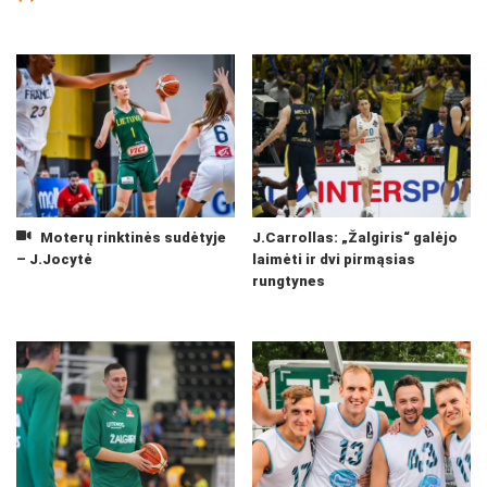
Moterų rinktinės sudėtyje
J.Carrollas: „Žalgiris“ galėjo
– J.Jocytė
laimėti ir dvi pirmąsias
rungtynes