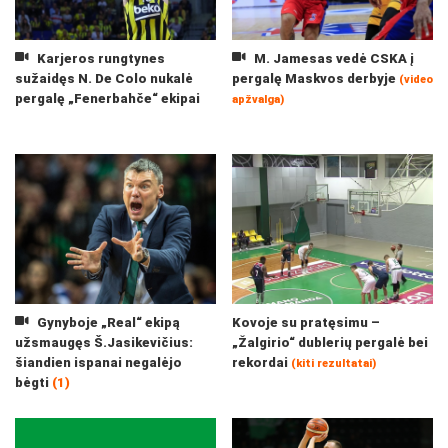
Karjeros rungtynes
M. Jamesas vedė CSKA į
sužaidęs N. De Colo nukalė
pergalę Maskvos derbyje
(video
pergalę „Fenerbahče“ ekipai
apžvalga)
Gynyboje „Real“ ekipą
Kovoje su pratęsimu –
užsmaugęs Š.Jasikevičius:
„Žalgirio“ dublerių pergalė bei
šiandien ispanai negalėjo
rekordai
(kiti rezultatai)
bėgti
(1)