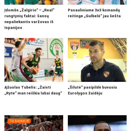
Įdomūs „Žalgirio“ – „Real“
Pasauliniame 3x3 komandų
rungtynių faktai: šansų
reitinge „Gulbelė“ jau šešta
nepaliekantis varžovas iš
Ispanijos
Ąžuolas Tubelis: „Žaisti
„Šilutė“ pasipildė buvusiu
„Ryte“ man reiškia labai daug“
Eurolygos žaidėju
Tik basket.lt!