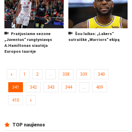
Praėjusiame sezone
Šou laikas: „Lakers“
„Juventus“ rungtyniavęs
sutraiškė „Warriors“ ekipą
A.Hamiltonas siautėja
Europos taurėje
«
1
2
...
338
339
340
341
342
343
344
...
409
410
»
TOP naujienos