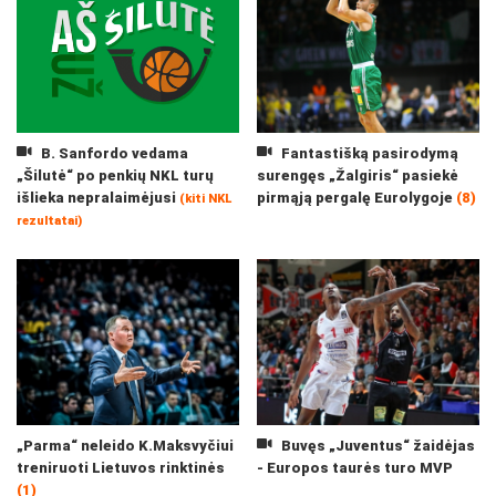
B. Sanfordo vedama
Fantastišką pasirodymą
„Šilutė“ po penkių NKL turų
surengęs „Žalgiris“ pasiekė
išlieka nepralaimėjusi
pirmąją pergalę Eurolygoje
(8)
(kiti NKL
rezultatai)
„Parma“ neleido K.Maksvyčiui
Buvęs „Juventus“ žaidėjas
treniruoti Lietuvos rinktinės
- Europos taurės turo MVP
(1)