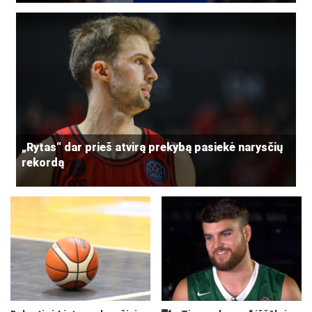
„Rytas“ dar prieš atvirą prekybą pasiekė narysčių
rekordą