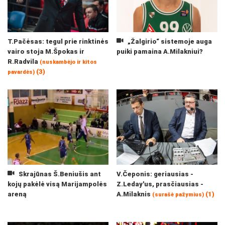
T.Pačėsas: tegul prie rinktinės
„Žalgirio“ sistemoje auga
vairo stoja M.Špokas ir
puiki pamaina A.Milakniui?
R.Radvila
(nuskambėjo ir kitos
(3)
pavardės)
Skrajūnas Š.Beniušis ant
V.Čeponis: geriausias -
kojų pakėlė visą Marijampolės
Z.Leday'us, prasčiausias -
areną
A.Milaknis
(1)
(surašė pažymius)