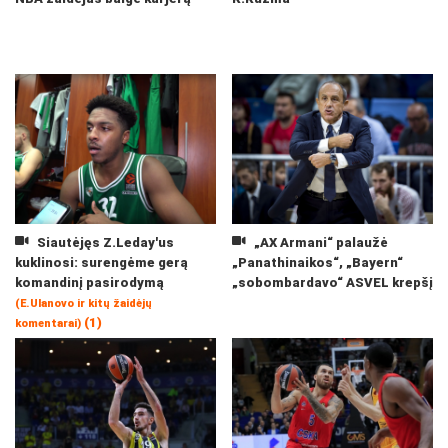
Siautėjęs Z.Leday'us
„AX Armani“ palaužė
kuklinosi: surengėme gerą
„Panathinaikos“, „Bayern“
komandinį pasirodymą
„sobombardavo“ ASVEL krepšį
(E.Ulanovo ir kitų žaidėjų
(1)
komentarai)