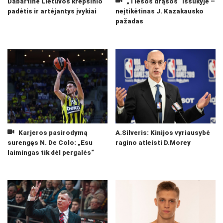
Dabartinė Lietuvos krepšinio
„Tiesos drąsos“ iššūkyje –
padėtis ir artėjantys įvykiai
neįtikėtinas J. Kazakausko
pažadas
Karjeros pasirodymą
A.Silveris: Kinijos vyriausybė
surengęs N. De Colo: „Esu
ragino atleisti D.Morey
laimingas tik dėl pergalės“