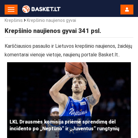
Toggle
Navigation
Krepšinis
Krepšinio naujienos gyvai
Krepšinio naujienos gyvai 341 psl.
Karščiausios pasaulio ir Lietuvos krepšinio naujienos, žaidėjų
komentarai vienoje vietoje, naujienų portale Basket.lt..
LKL Drausmės komisija priėmė sprendimą dėl
incidento po „Neptūno“ ir „Juventus“ rungtynių