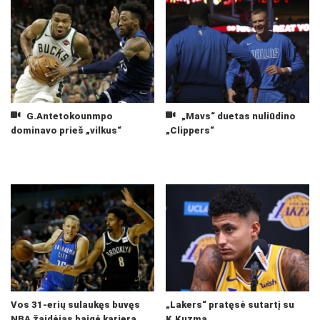
G.Antetokounmpo
„Mavs“ duetas nuliūdino
dominavo prieš „vilkus“
„Clippers“
Vos 31-erių sulaukęs buvęs
„Lakers“ pratęsė sutartį su
NBA žaidėjas baigė karjerą
K.Kuzma