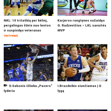
NKL: 10 tritaškių per kėlinį,
Karjeros rungtynes sužaidęs
pergalingas šūvis nuo lentos
G. Radzevičius – LKL savaitės
ir suspindęs veteranas
MVP
(apžvalga)
D.Sabonis išlieka „Pacers“
I.Brazdeikis siunčiamas į G
lyderiu
lygą