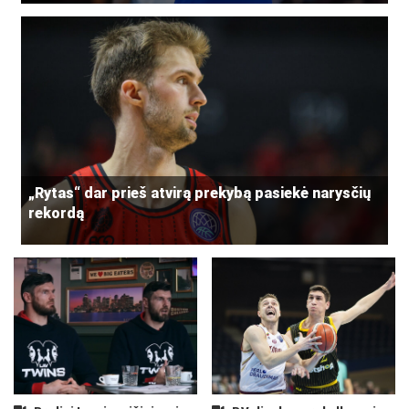
„Rytas“ dar prieš atvirą prekybą pasiekė narysčių
rekordą