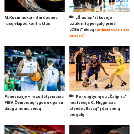
M.Kuzminskui - itin dosnus
„Šiauliai“ iškovojo
rusų ekipos kontraktas
užtikrintą pergalę prieš
„CBet“ ekipą
(geriausi mačo video
epizodai)
Panevėžyje – rezultatyviausia
Po rungtynių su „Žalgiriu“
FIBA Čempionų lygos ekipa su
neatvėsęs C. Higginsas
daug žinomų veidų
atvedė „Barcą“ į dar vieną
pergalę