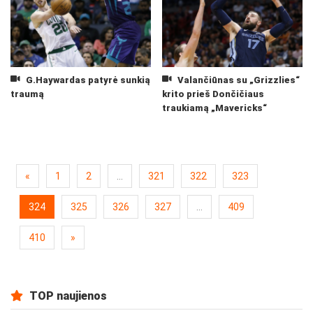
G.Haywardas patyrė sunkią
Valančiūnas su „Grizzlies“
traumą
krito prieš Dončičiaus
traukiamą „Mavericks“
«
1
2
...
321
322
323
324
325
326
327
...
409
410
»
TOP naujienos