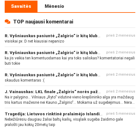
Savaitės
Mėnesio
TOP naujausi komentarai
R. Vyšniauskas pasiuntė „Žalgirio“ ir kitų klubų fanus
prieš 2 mėnesius
visiskai px :D net kiausiai nepanizo
R. Vyšniauskas pasiuntė „Žalgirio“ ir kitų klubų fanus
prieš 2 mėnesius
ka jis veikia ten komentuodamas kai yra toks saliskas? komentatoriai negali
buti tokie
R. Vyšniauskas pasiuntė „Žalgirio“ ir kitų klubų fanus
prieš 2 mėnesius
skaudus komentaras :(
J. Vainauskas: LKL finale „Žalgiris“ norės pažeminti „Rytą“
prieš 2 mėnesius
Na ir palygino... Vilniaus „Ryto“ vidutinė vieno krepšininko alga yra maždaug
tris kartus mažesnė nei Kauno „Žalgirio“... Mokama už sugebėjimus... Nėra
pinigų - nėra gerų žaidėjų...
Tragedija: Lietuvos rinktinė pralaimėjo Islandijai
prieš 5 mėnesius
Nebežiūrėsiu daugiau žaliai baltų kailių, visąlaik sugeba žaidimo gale
pralošti jau kokių 20metų taip