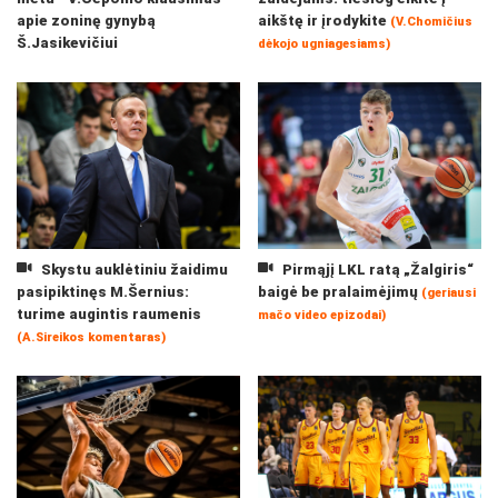
apie zoninę gynybą
aikštę ir įrodykite
(V.Chomičius
Š.Jasikevičiui
dėkojo ugniagesiams)
Skystu auklėtiniu žaidimu
Pirmąjį LKL ratą „Žalgiris“
pasipiktinęs M.Šernius:
baigė be pralaimėjimų
(geriausi
turime augintis raumenis
mačo video epizodai)
(A.Sireikos komentaras)