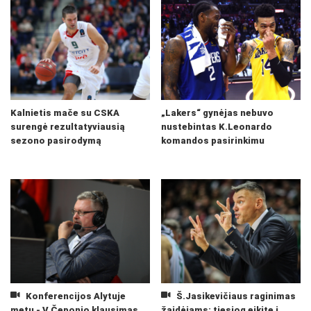
Kalnietis mače su CSKA
„Lakers“ gynėjas nebuvo
surengė rezultatyviausią
nustebintas K.Leonardo
sezono pasirodymą
komandos pasirinkimu
Konferencijos Alytuje
Š.Jasikevičiaus raginimas
metu - V.Čeponio klausimas
žaidėjams: tiesiog eikite į