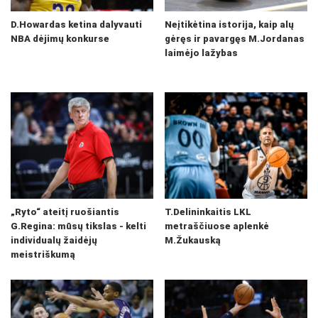
D.Howardas ketina dalyvauti
Neįtikėtina istorija, kaip alų
NBA dėjimų konkurse
gėręs ir pavargęs M.Jordanas
laimėjo lažybas
„Ryto“ ateitį ruošiantis
T.Delininkaitis LKL
G.Regina: mūsų tikslas - kelti
metraščiuose aplenkė
individualų žaidėjų
M.Žukauską
meistriškumą