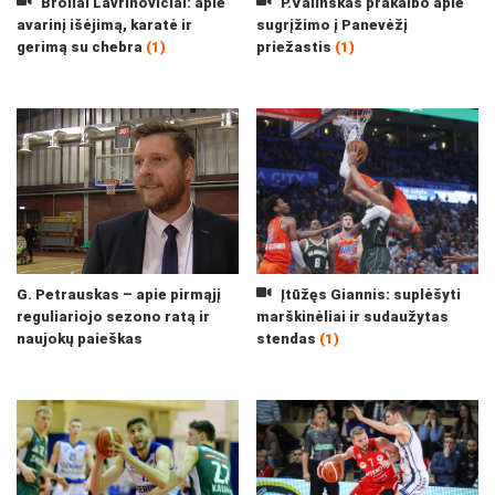
Broliai Lavrinovičiai: apie
P.Valinskas prakalbo apie
avarinį išėjimą, karatė ir
sugrįžimo į Panevėžį
gerimą su chebra
(1)
priežastis
(1)
G. Petrauskas – apie pirmąjį
Įtūžęs Giannis: suplėšyti
reguliariojo sezono ratą ir
marškinėliai ir sudaužytas
naujokų paieškas
stendas
(1)