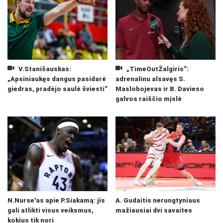
V.Stanišauskas:
„TimeOutŽalgiris“:
„Apsiniaukęs dangus pasidarė
adrenalinu alsavęs S.
giedras, pradėjo saulė šviesti“
Maslobojevas ir B. Davieso
galvos raiščio mįslė
N.Nurse'as apie P.Siakamą: jis
A. Gudaitis nerungtyniaus
gali atlikti visus veiksmus,
mažiausiai dvi savaites
kokius tik nori