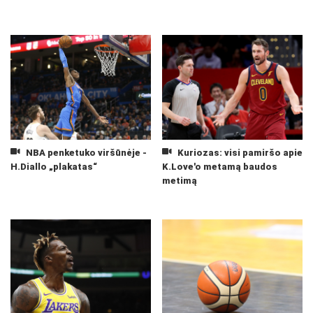
NBA penketuko viršūnėje -
Kuriozas: visi pamiršo apie
H.Diallo „plakatas“
K.Love'o metamą baudos
metimą