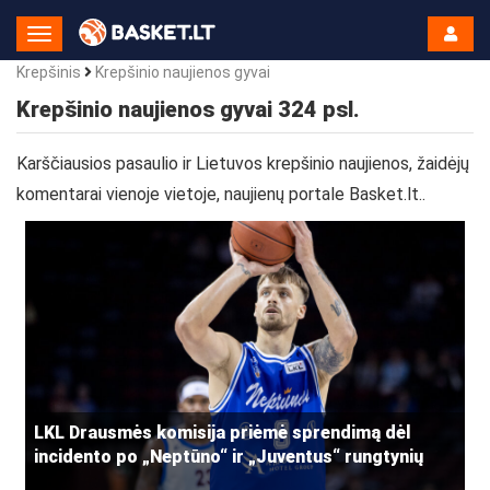
Toggle
Navigation
Krepšinis
Krepšinio naujienos gyvai
Krepšinio naujienos gyvai 324 psl.
Karščiausios pasaulio ir Lietuvos krepšinio naujienos, žaidėjų
komentarai vienoje vietoje, naujienų portale Basket.lt..
LKL Drausmės komisija priėmė sprendimą dėl
incidento po „Neptūno“ ir „Juventus“ rungtynių