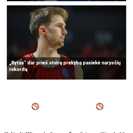
„Rytas“ dar prieš atvirą prekybą pasiekė narysčių
rekordą