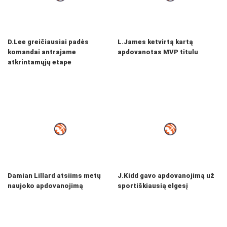
D.Lee greičiausiai padės
L.James ketvirtą kartą
komandai antrajame
apdovanotas MVP titulu
atkrintamųjų etape
Damian Lillard atsiims metų
J.Kidd gavo apdovanojimą už
naujoko apdovanojimą
sportiškiausią elgesį