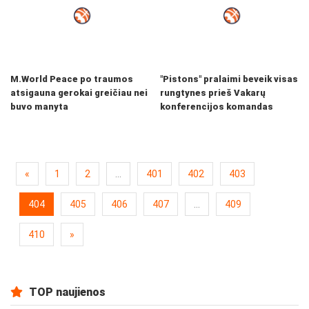
M.World Peace po traumos
"Pistons" pralaimi beveik visas
atsigauna gerokai greičiau nei
rungtynes prieš Vakarų
buvo manyta
konferencijos komandas
«
1
2
...
401
402
403
404
405
406
407
...
409
410
»
TOP naujienos