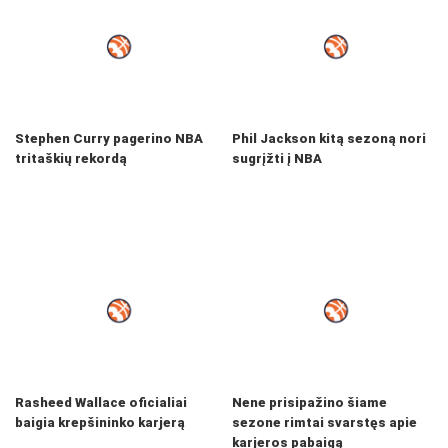
Stephen Curry pagerino NBA
Phil Jackson kitą sezoną nori
tritaškių rekordą
sugrįžti į NBA
Rasheed Wallace oficialiai
Nene prisipažino šiame
baigia krepšininko karjerą
sezone rimtai svarstęs apie
karjeros pabaigą