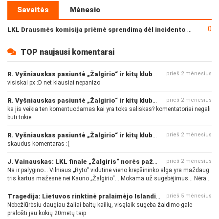
Savaitės
Mėnesio
0
LKL Drausmės komisija priėmė sprendimą dėl incidento po „Neptūno“ ir „Juventus“ rungtynių
TOP naujausi komentarai
R. Vyšniauskas pasiuntė „Žalgirio“ ir kitų klubų fanus
prieš 2 mėnesius
visiskai px :D net kiausiai nepanizo
R. Vyšniauskas pasiuntė „Žalgirio“ ir kitų klubų fanus
prieš 2 mėnesius
ka jis veikia ten komentuodamas kai yra toks saliskas? komentatoriai negali
buti tokie
R. Vyšniauskas pasiuntė „Žalgirio“ ir kitų klubų fanus
prieš 2 mėnesius
skaudus komentaras :(
J. Vainauskas: LKL finale „Žalgiris“ norės pažeminti „Rytą“
prieš 2 mėnesius
Na ir palygino... Vilniaus „Ryto“ vidutinė vieno krepšininko alga yra maždaug
tris kartus mažesnė nei Kauno „Žalgirio“... Mokama už sugebėjimus... Nėra
pinigų - nėra gerų žaidėjų...
Tragedija: Lietuvos rinktinė pralaimėjo Islandijai
prieš 5 mėnesius
Nebežiūrėsiu daugiau žaliai baltų kailių, visąlaik sugeba žaidimo gale
pralošti jau kokių 20metų taip