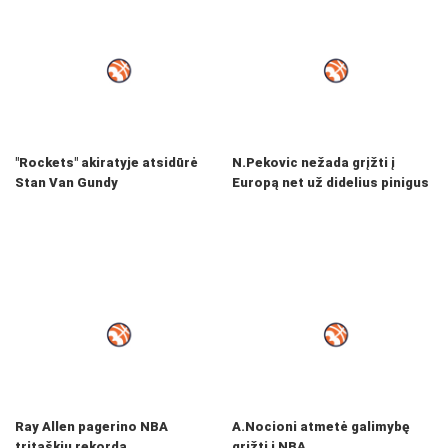
"Rockets" akiratyje atsidūrė
N.Pekovic nežada grįžti į
Stan Van Gundy
Europą net už didelius pinigus
Ray Allen pagerino NBA
A.Nocioni atmetė galimybę
tritaškių rekordą
grįžti į NBA