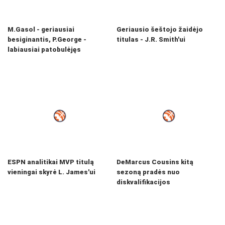
M.Gasol - geriausiai
Geriausio šeštojo žaidėjo
besiginantis, P.George -
titulas - J.R. Smith'ui
labiausiai patobulėjęs
ESPN analitikai MVP titulą
DeMarcus Cousins kitą
vieningai skyrė L. James'ui
sezoną pradės nuo
diskvalifikacijos