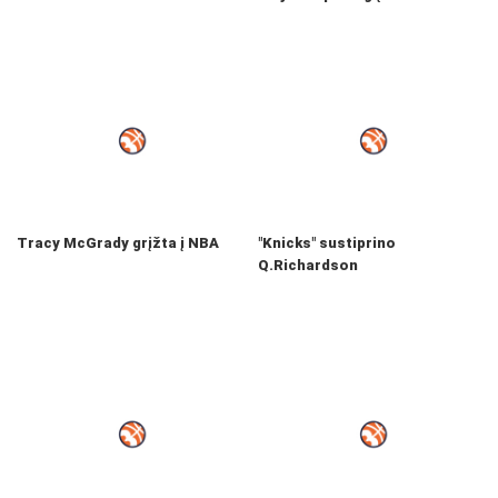
Tracy McGrady grįžta į NBA
"Knicks" sustiprino
Q.Richardson