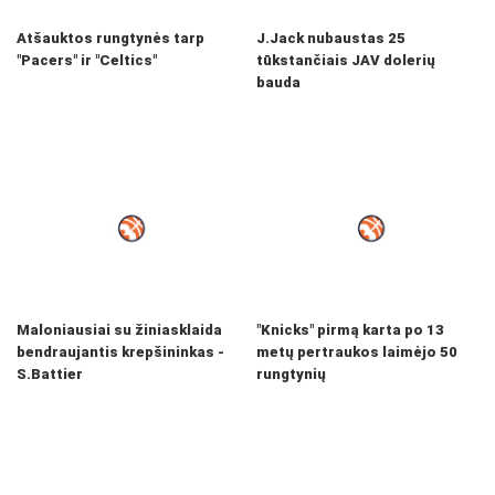
Atšauktos rungtynės tarp
J.Jack nubaustas 25
"Pacers" ir "Celtics"
tūkstančiais JAV dolerių
bauda
Maloniausiai su žiniasklaida
"Knicks" pirmą karta po 13
bendraujantis krepšininkas -
metų pertraukos laimėjo 50
S.Battier
rungtynių