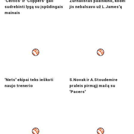
"Celtics" ir "Clippers" gali
Žurnalistas paaiškino, kodėl
sudrebinti lygą su įspūdingais
jis nebalsavo už L.James'ą
mainais
"Nets" ekipai teks ieškoti
S.Novak ir A.Stoudemire
naujo trenerio
praleis pirmąjį mačą su
"Pacers"