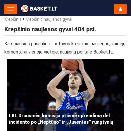
Toggle
Navigation
Krepšinis
Krepšinio naujienos gyvai
Krepšinio naujienos gyvai 404 psl.
Karščiausios pasaulio ir Lietuvos krepšinio naujienos, žaidėjų
komentarai vienoje vietoje, naujienų portale Basket.lt..
LKL Drausmės komisija priėmė sprendimą dėl
incidento po „Neptūno“ ir „Juventus“ rungtynių