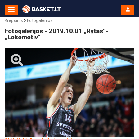
Toggle
Navigation
Krepšinis
Fotogalerijos
Fotogalerijos - 2019.10.01 „Rytas“-
„Lokomotiv“