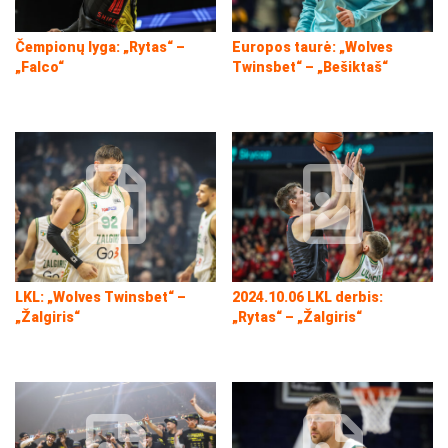
Čempionų lyga: „Rytas“ –
Europos taurė: „Wolves
„Falco“
Twinsbet“ – „Bešiktaš“
LKL: „Wolves Twinsbet“ –
2024.10.06 LKL derbis:
„Žalgiris“
„Rytas“ – „Žalgiris“