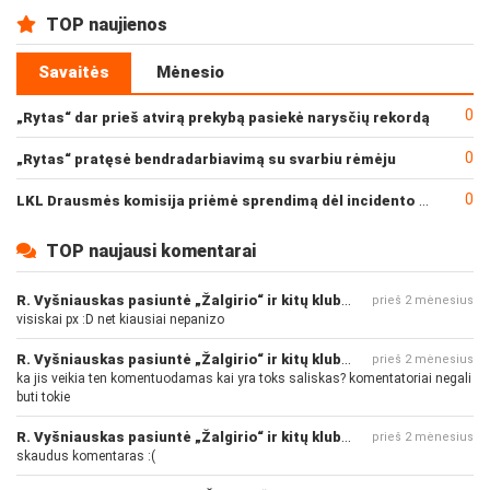
TOP naujienos
Savaitės
Mėnesio
0
„Rytas“ dar prieš atvirą prekybą pasiekė narysčių rekordą
0
„Rytas“ pratęsė bendradarbiavimą su svarbiu rėmėju
0
LKL Drausmės komisija priėmė sprendimą dėl incidento po „Neptūno“ ir „Juventus“ rungtynių
TOP naujausi komentarai
R. Vyšniauskas pasiuntė „Žalgirio“ ir kitų klubų fanus
prieš 2 mėnesius
visiskai px :D net kiausiai nepanizo
R. Vyšniauskas pasiuntė „Žalgirio“ ir kitų klubų fanus
prieš 2 mėnesius
ka jis veikia ten komentuodamas kai yra toks saliskas? komentatoriai negali
buti tokie
R. Vyšniauskas pasiuntė „Žalgirio“ ir kitų klubų fanus
prieš 2 mėnesius
skaudus komentaras :(