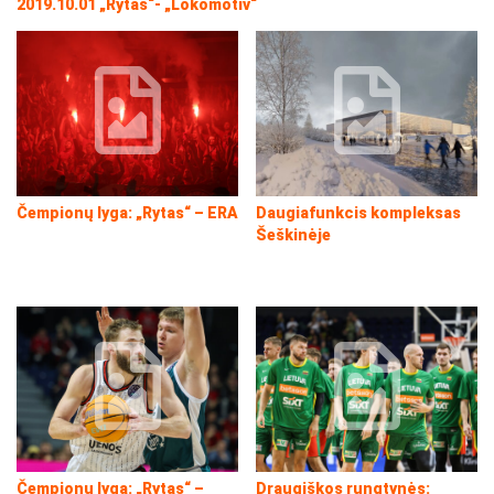
2019.10.01 „Rytas“- „Lokomotiv“
Čempionų lyga: „Rytas“ – ERA
Daugiafunkcis kompleksas
Šeškinėje
Čempionų lyga: „Rytas“ –
Draugiškos rungtynės: