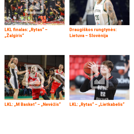
LKL finalas: „Rytas“ –
Draugiškos rungtynės:
„Žalgiris“
Lietuva – Slovėnija
LKL: „M Basket“ – „Nevėžis“
LKL: „Rytas“ – „Lietkabelis“