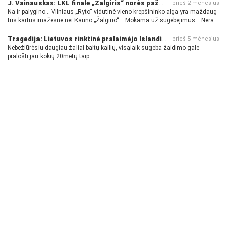
J. Vainauskas: LKL finale „Žalgiris“ norės pažeminti „Rytą“
prieš 2 mėnesius
Na ir palygino... Vilniaus „Ryto“ vidutinė vieno krepšininko alga yra maždaug
tris kartus mažesnė nei Kauno „Žalgirio“... Mokama už sugebėjimus... Nėra
pinigų - nėra gerų žaidėjų...
Tragedija: Lietuvos rinktinė pralaimėjo Islandijai
prieš 5 mėnesius
Nebežiūrėsiu daugiau žaliai baltų kailių, visąlaik sugeba žaidimo gale
pralošti jau kokių 20metų taip