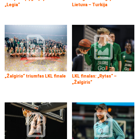
„Legia“
Lietuva – Turkija
„Žalgirio“ triumfas LKL finale
LKL finalas: „Rytas“ –
„Žalgiris“