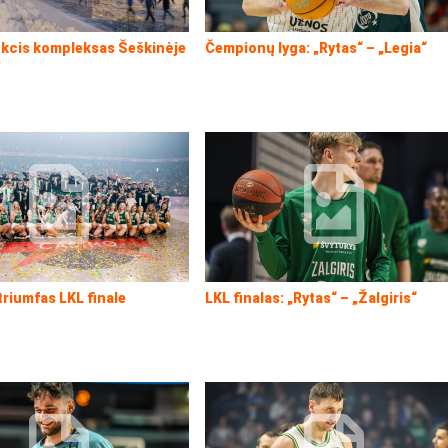
kcis kompleksas Šeškinėje
Čempionų lyga: „Rytas“ – „Legia“
 triumfas LKL finale
LKL finalas: „Rytas“ – „Žalgiris“