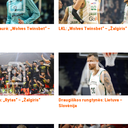
aurė: „Wolves Twinsbet“ –
LKL: „Wolves Twinsbet“ – „Žalgiris“
“
: „Rytas“ – „Žalgiris“
Draugiškos rungtynės: Lietuva –
Slovėnija