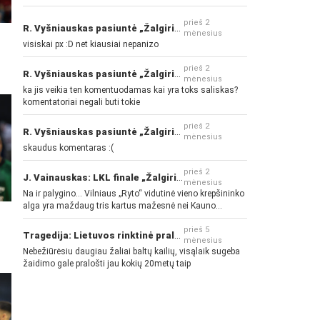
prieš 2
R. Vyšniauskas pasiuntė „Žalgirio“ ir kitų klubų fanus
mėnesius
visiskai px :D net kiausiai nepanizo
prieš 2
R. Vyšniauskas pasiuntė „Žalgirio“ ir kitų klubų fanus
mėnesius
ka jis veikia ten komentuodamas kai yra toks saliskas?
komentatoriai negali buti tokie
prieš 2
R. Vyšniauskas pasiuntė „Žalgirio“ ir kitų klubų fanus
mėnesius
skaudus komentaras :(
prieš 2
J. Vainauskas: LKL finale „Žalgiris“ norės pažeminti „Rytą“
mėnesius
Na ir palygino... Vilniaus „Ryto“ vidutinė vieno krepšininko
alga yra maždaug tris kartus mažesnė nei Kauno
„Žalgirio“... Mokama už sugebėjimus... Nėra pinigų - nėra
gerų žaidėjų...
prieš 5
Tragedija: Lietuvos rinktinė pralaimėjo Islandijai
mėnesius
Nebežiūrėsiu daugiau žaliai baltų kailių, visąlaik sugeba
žaidimo gale pralošti jau kokių 20metų taip