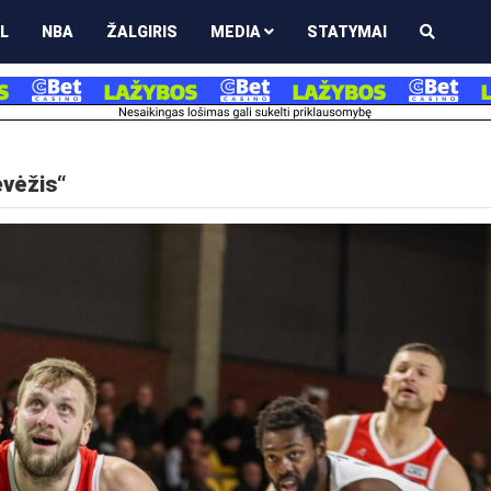
L
NBA
ŽALGIRIS
MEDIA
STATYMAI
evėžis“