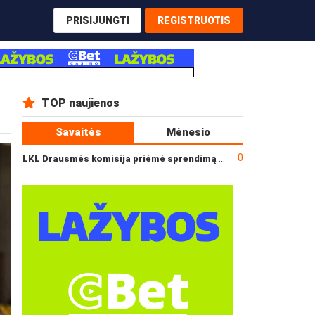
PRISIJUNGTI
REGISTRUOTIS
TOP naujienos
Savaitės
Mėnesio
0
LKL Drausmės komisija priėmė sprendimą dėl incidento po „Neptūno“ ir „Juventus“ rungtynių