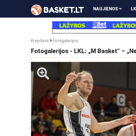
NAUJIENOS
LK
Krepšinis
Fotogalerijos
Fotogalerijos - LKL: „M Basket“ – „N