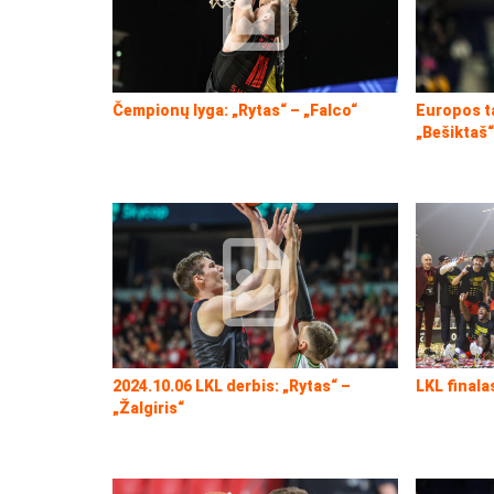
Čempionų lyga: „Rytas“ – „Falco“
Europos t
„Bešiktaš
2024.10.06 LKL derbis: „Rytas“ –
LKL finalas
„Žalgiris“