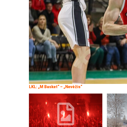
LKL: „M Basket“ – „Nevėžis“