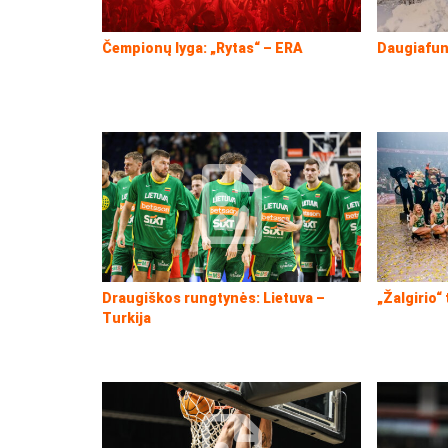
Čempionų lyga: „Rytas“ – ERA
Daugiafun
Draugiškos rungtynės: Lietuva –
„Žalgirio“
Turkija