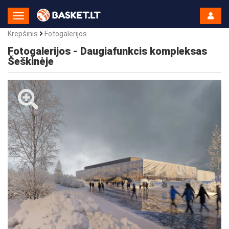
Toggle
Navigation
Krepšinis
Fotogalerijos
Fotogalerijos - Daugiafunkcis kompleksas
Šeškinėje