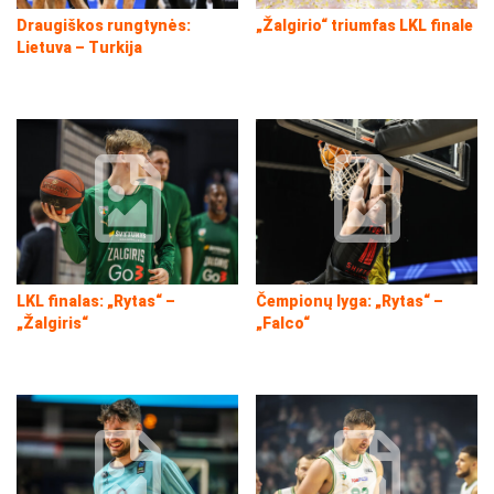
Draugiškos rungtynės:
„Žalgirio“ triumfas LKL finale
Lietuva – Turkija
LKL finalas: „Rytas“ –
Čempionų lyga: „Rytas“ –
„Žalgiris“
„Falco“