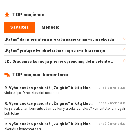
TOP naujienos
Savaitės
Mėnesio
0
„Rytas“ dar prieš atvirą prekybą pasiekė narysčių rekordą
0
„Rytas“ pratęsė bendradarbiavimą su svarbiu rėmėju
0
LKL Drausmės komisija priėmė sprendimą dėl incidento po „Neptūno“ ir „Juventus“ rungtynių
TOP naujausi komentarai
R. Vyšniauskas pasiuntė „Žalgirio“ ir kitų klubų fanus
prieš 2 mėnesius
visiskai px :D net kiausiai nepanizo
R. Vyšniauskas pasiuntė „Žalgirio“ ir kitų klubų fanus
prieš 2 mėnesius
ka jis veikia ten komentuodamas kai yra toks saliskas? komentatoriai negali
buti tokie
R. Vyšniauskas pasiuntė „Žalgirio“ ir kitų klubų fanus
prieš 2 mėnesius
skaudus komentaras :(