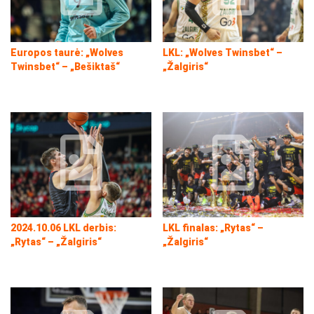
Europos taurė: „Wolves
LKL: „Wolves Twinsbet“ –
Twinsbet“ – „Bešiktaš“
„Žalgiris“
2024.10.06 LKL derbis:
LKL finalas: „Rytas“ –
„Rytas“ – „Žalgiris“
„Žalgiris“