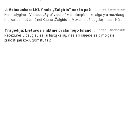
J. Vainauskas: LKL finale „Žalgiris“ norės pažeminti „Rytą“
prieš 2 mėnesius
Na ir palygino... Vilniaus „Ryto“ vidutinė vieno krepšininko alga yra maždaug
tris kartus mažesnė nei Kauno „Žalgirio“... Mokama už sugebėjimus... Nėra
pinigų - nėra gerų žaidėjų...
Tragedija: Lietuvos rinktinė pralaimėjo Islandijai
prieš 5 mėnesius
Nebežiūrėsiu daugiau žaliai baltų kailių, visąlaik sugeba žaidimo gale
pralošti jau kokių 20metų taip