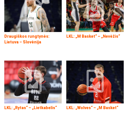
Draugiškos rungtynės:
LKL: „M Basket“ – „Nevėžis“
Lietuva – Slovėnija
LKL: „Rytas“ – „Lietkabelis“
LKL: „Wolves“ – „M Basket“