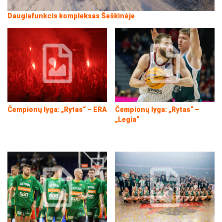
Daugiafunkcis kompleksas Šeškinėje
Čempionų lyga: „Rytas“ – ERA
Čempionų lyga: „Rytas“ –
„Legia“