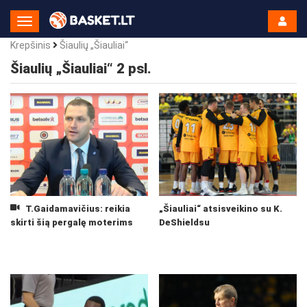
Toggle
Navigation
Krepšinis
Šiaulių „Šiauliai“
Šiaulių „Šiauliai“ 2 psl.
T.Gaidamavičius: reikia
„Šiauliai“ atsisveikino su K.
skirti šią pergalę moterims
DeShieldsu