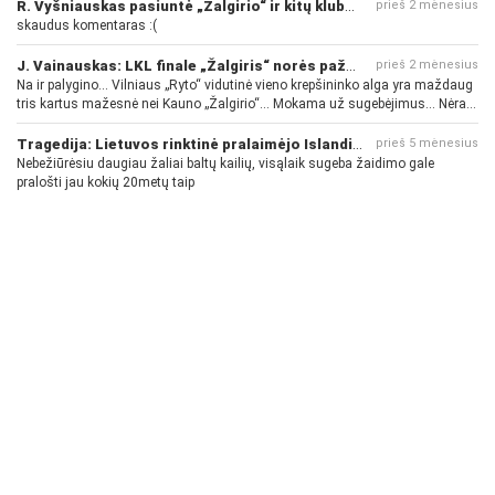
R. Vyšniauskas pasiuntė „Žalgirio“ ir kitų klubų fanus
prieš 2 mėnesius
skaudus komentaras :(
J. Vainauskas: LKL finale „Žalgiris“ norės pažeminti „Rytą“
prieš 2 mėnesius
Na ir palygino... Vilniaus „Ryto“ vidutinė vieno krepšininko alga yra maždaug
tris kartus mažesnė nei Kauno „Žalgirio“... Mokama už sugebėjimus... Nėra
pinigų - nėra gerų žaidėjų...
Tragedija: Lietuvos rinktinė pralaimėjo Islandijai
prieš 5 mėnesius
Nebežiūrėsiu daugiau žaliai baltų kailių, visąlaik sugeba žaidimo gale
pralošti jau kokių 20metų taip