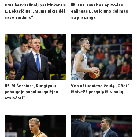
KMT ketvirtfinalį pasitinkantis
LKL savaitės epizodas –
L. Lekavičius: „Mums pikta dėl
galingas B. Griciūno dėjimas
savo žaidimo“
su pražanga
M.Šernius: „Rungtynių
Vos aštuoniese žaidę „CBet“
pabaigoje pagaliau galėjau
išsivežė pergalę iš Šiaulių
atsisėsti“