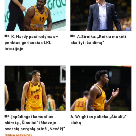
K. Hardy pasirodymas –
A.Sireika: „Reikia mokėti
penktas geriausias LKL
skaityti žaidimą“
istorijoje
Įspūdingai kamuolius
A. Wrightas palieka „Šiaulių”
skirstę „Šiauliai“ iškovojo
klubą
svarbią pergalę prieš „Nevėžį“
(video apžvalga)