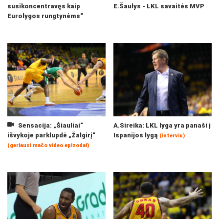
susikoncentravęs kaip
E.Šaulys - LKL savaitės MVP
Eurolygos rungtynėms“
Sensacija: „Šiauliai“
A.Sireika: LKL lyga yra panaši į
išvykoje parklupdė „Žalgirį“
Ispanijos lygą
(interviu)
(geriausi mačo video epizodai)