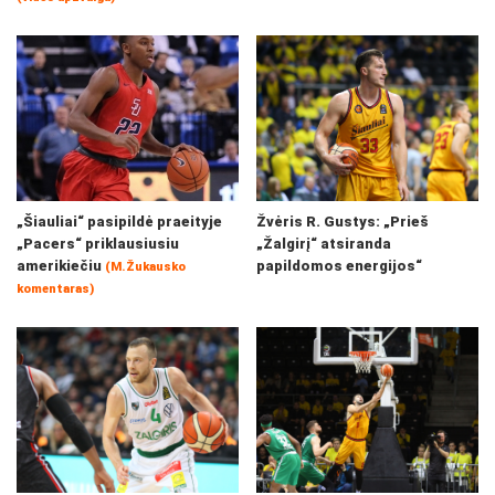
„Šiauliai“ pasipildė praeityje
Žvėris R. Gustys: „Prieš
„Pacers“ priklausiusiu
„Žalgirį“ atsiranda
amerikiečiu
papildomos energijos“
(M.Žukausko
komentaras)