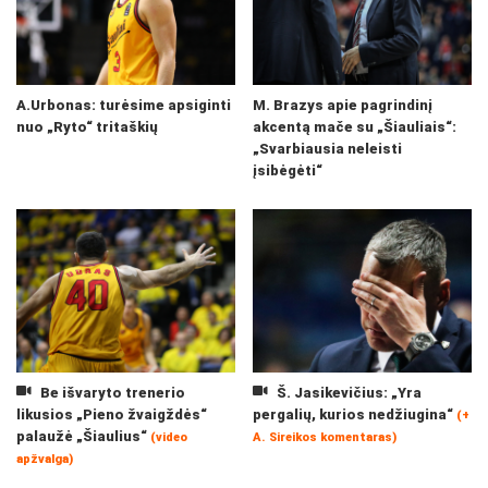
A.Urbonas: turėsime apsiginti
M. Brazys apie pagrindinį
nuo „Ryto“ tritaškių
akcentą mače su „Šiauliais“:
„Svarbiausia neleisti
įsibėgėti“
Be išvaryto trenerio
Š. Jasikevičius: „Yra
likusios „Pieno žvaigždės“
pergalių, kurios nedžiugina“
(+
palaužė „Šiaulius“
(video
A. Sireikos komentaras)
apžvalga)