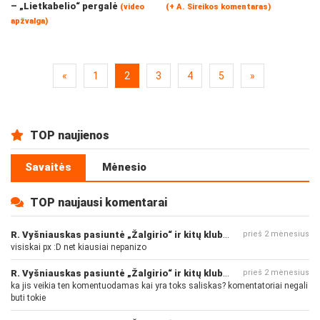
– „Lietkabelio“ pergalė
(video
(+ A. Sireikos komentaras)
apžvalga)
«
1
2
3
4
5
»
TOP naujienos
Savaitės
Mėnesio
TOP naujausi komentarai
R. Vyšniauskas pasiuntė „Žalgirio“ ir kitų klubų fanus
prieš 2 mėnesius
visiskai px :D net kiausiai nepanizo
R. Vyšniauskas pasiuntė „Žalgirio“ ir kitų klubų fanus
prieš 2 mėnesius
ka jis veikia ten komentuodamas kai yra toks saliskas? komentatoriai negali
buti tokie