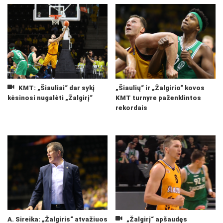
KMT: „Šiauliai“ dar sykį
„Šiaulių“ ir „Žalgirio“ kovos
kėsinosi nugalėti „Žalgirį“
KMT turnyre paženklintos
rekordais
A. Sireika: „Žalgiris“ atvažiuos
„Žalgirį“ apšaudęs