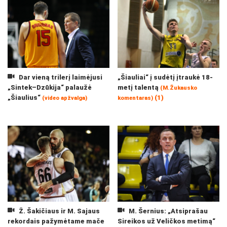
Dar vieną trilerį laimėjusi
„Šiauliai“ į sudėtį įtraukė 18-
„Sintek–Dzūkija“ palaužė
metį talentą
(M.Žukausko
„Šiaulius“
(1)
(video apžvalga)
komentaras)
Ž. Šakičiaus ir M. Sajaus
M. Šernius: „Atsiprašau
rekordais pažymėtame mače
Sireikos už Veličkos metimą“