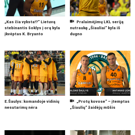
„Kas čia vyksta!?” Lietuvą
Pralaimėjimų LKL seriją
stebinantis šoklys į orą kyla
nutraukę „Šiauliai“ kyla iš
įkvėptas K. Bryanto
dugno
E.Šaulys: komandoje vidinių
„Protų kovose“ – įtemptas
nesutarimų nėra
„Šiaulių“ žaidėjų mūšis