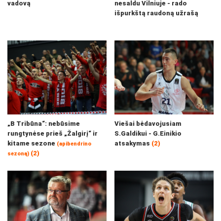
vadovą
nesaldu Vilniuje - rado
išpurkštą raudoną užrašą
„B Tribūna“: nebūsime
Viešai bėdavojusiam
rungtynėse prieš „Žalgirį“ ir
S.Galdikui - G.Einikio
kitame sezone
atsakymas
(2)
(apibendrino
(2)
sezoną)