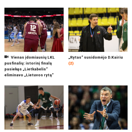
Vienas įdomiausių LKL
„Rytas“ susidomėjo D.Kairiu
pusfinalių: istorinį finalą
(2)
pasiekęs „Lietkabelis“
eliminavo „Lietuvos rytą“