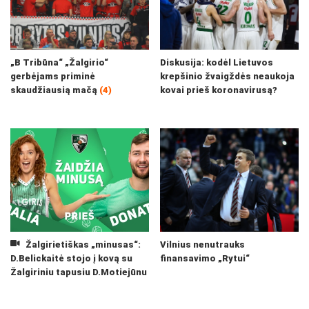
„B Tribūna“ „Žalgirio“
Diskusija: kodėl Lietuvos
gerbėjams priminė
krepšinio žvaigždės neaukoja
skaudžiausią mačą
(4)
kovai prieš koronavirusą?
Žalgirietiškas „minusas“:
Vilnius nenutrauks
D.Belickaitė stojo į kovą su
finansavimo „Rytui“
Žalgiriniu tapusiu D.Motiejūnu