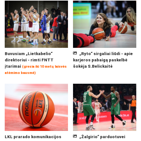
Buvusiam „Lietkabelio“
„Ryto“ sirgaliai liūdi - apie
direktoriui - rimti FNTT
karjeros pabaigą paskelbė
įtarimai
šokėja S.Belickaitė
(gresia iki 10 metų laisvės
atėmimo bausmė)
LKL prarado komunikacijos
„Žalgirio“ parduotuvei