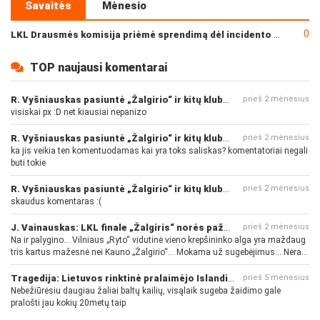
Savaitės
Mėnesio
0
LKL Drausmės komisija priėmė sprendimą dėl incidento po „Neptūno“ ir „Juventus“ rungtynių
TOP naujausi komentarai
R. Vyšniauskas pasiuntė „Žalgirio“ ir kitų klubų fanus
prieš 2 mėnesius
visiskai px :D net kiausiai nepanizo
R. Vyšniauskas pasiuntė „Žalgirio“ ir kitų klubų fanus
prieš 2 mėnesius
ka jis veikia ten komentuodamas kai yra toks saliskas? komentatoriai negali
buti tokie
R. Vyšniauskas pasiuntė „Žalgirio“ ir kitų klubų fanus
prieš 2 mėnesius
skaudus komentaras :(
J. Vainauskas: LKL finale „Žalgiris“ norės pažeminti „Rytą“
prieš 2 mėnesius
Na ir palygino... Vilniaus „Ryto“ vidutinė vieno krepšininko alga yra maždaug
tris kartus mažesnė nei Kauno „Žalgirio“... Mokama už sugebėjimus... Nėra
pinigų - nėra gerų žaidėjų...
Tragedija: Lietuvos rinktinė pralaimėjo Islandijai
prieš 5 mėnesius
Nebežiūrėsiu daugiau žaliai baltų kailių, visąlaik sugeba žaidimo gale
pralošti jau kokių 20metų taip