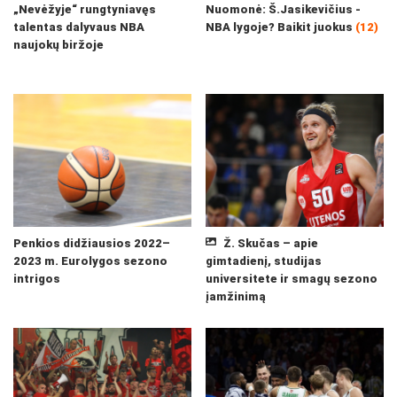
„Nevėžyje“ rungtyniavęs
Nuomonė: Š.Jasikevičius -
talentas dalyvaus NBA
NBA lygoje? Baikit juokus
(12)
naujokų biržoje
Penkios didžiausios 2022–
Ž. Skučas – apie
2023 m. Eurolygos sezono
gimtadienį, studijas
intrigos
universitete ir smagų sezono
įamžinimą