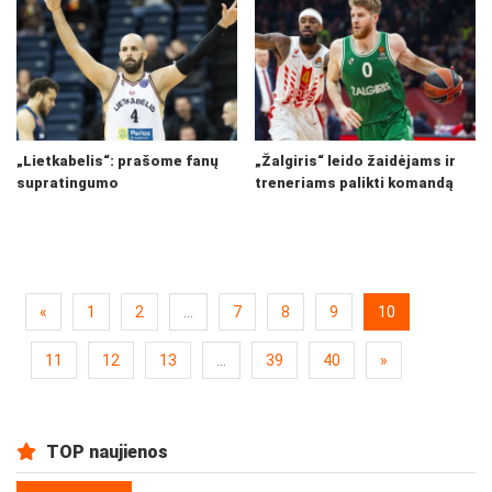
„Lietkabelis“: prašome fanų
„Žalgiris“ leido žaidėjams ir
supratingumo
treneriams palikti komandą
«
1
2
...
7
8
9
10
11
12
13
...
39
40
»
TOP naujienos