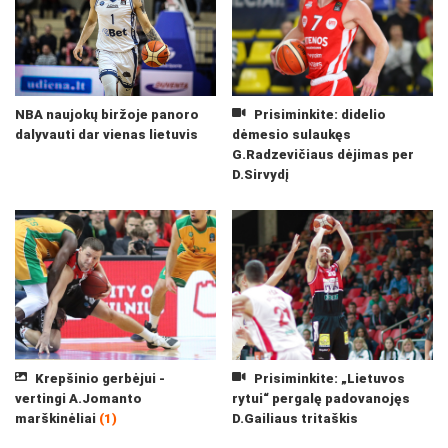
NBA naujokų biržoje panoro
Prisiminkite: didelio
dalyvauti dar vienas lietuvis
dėmesio sulaukęs
G.Radzevičiaus dėjimas per
D.Sirvydį
Krepšinio gerbėjui -
Prisiminkite: „Lietuvos
vertingi A.Jomanto
rytui“ pergalę padovanojęs
marškinėliai
(1)
D.Gailiaus tritaškis