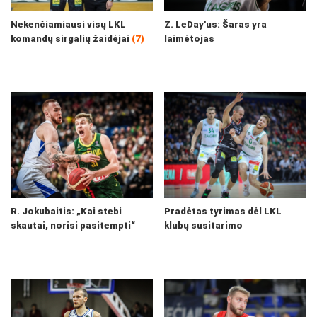
Nekenčiamiausi visų LKL
Z. LeDay'us: Šaras yra
komandų sirgalių žaidėjai
(7)
laimėtojas
R. Jokubaitis: „Kai stebi
Pradėtas tyrimas dėl LKL
skautai, norisi pasitempti“
klubų susitarimo