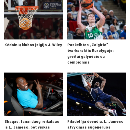
Kėdainių klubas įsigijo J. Wiley
Paskelbtas „Žalgirio“
tvarkaraštis Eurolygoje:
greitai galynėsis su
čempionais
Shaqas: fanai daug reikalaus
Filadelfija švenčia: L. Jameso
iš L. Jameso, bet viskas
atvykimas sugeneruos