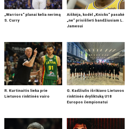
„Warriors“ planai kelia nerimą
Aiškėja, kodėl „Knicks“ pasakė
S. Curry
„ne“ prisišlieti bandžiusiam L.
Jamesui
R. Kurtinaitis lieka prie
G. Kadžiulis išrikiavo Lietuvos
Lietuvos rinktinės vairo
rinktinės dvyliktuką U18
Europos čempionatui