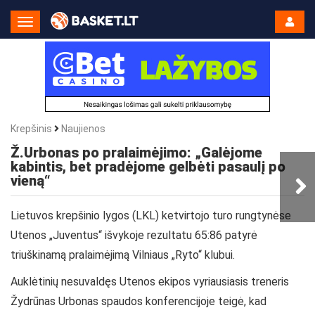
Toggle
Navigation
Krepšinis
Naujienos
Ž.Urbonas po pralaimėjimo: „Galėjome
kabintis, bet pradėjome gelbėti pasaulį po
vieną“
Lietuvos krepšinio lygos (LKL) ketvirtojo turo rungtynėse
Utenos „Juventus“ išvykoje rezultatu 65:86 patyrė
triuškinamą pralaimėjimą Vilniaus „Ryto“ klubui.
Auklėtinių nesuvaldęs Utenos ekipos vyriausiasis treneris
Žydrūnas Urbonas spaudos konferencijoje teigė, kad