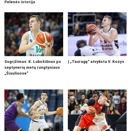
Pelenės istorija
Sugrįžimas: K. Lukošiūnas po
Į „Tauragę“ atvyksta V. Kozys
septynerių metų rungtyniaus
„Šiauliuose“