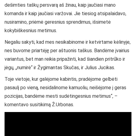
dešimties taškų persvarą aš žinau, kaip jaučiasi mano
komanda ir kaip jaučiasi varžovai. Jie tiesiog atsipalaidavo,
nusiramino, priėmė geresnius sprendimus, išsimetė
kokybiškesnius metimus.
Negaliu sakyti, kad mes nesikabinome ir ketvirtame kėlinyje,
nes buvome priartėję per aštuonis taškus. Bandėme įvairius
variantus, bet man reikia pripažinti, kad šiandien pritrūko ir
jėgų, „numirė“ ir Žygimantas Skučas, ir Julius Jucikas.
Toje vietoje, kur galėjome kabintis, pradėjome gelbėti
pasaulį po vieną, nesidalinome kamuoliu, neišėjome į geras
pozicijas, bandėme mesti sudėtingesnius metimus“, –
komentavo susitikimą Ž.Urbonas.