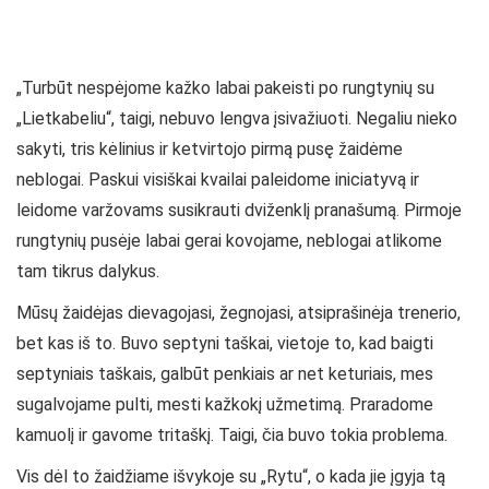
„Turbūt nespėjome kažko labai pakeisti po rungtynių su
„Lietkabeliu“, taigi, nebuvo lengva įsivažiuoti. Negaliu nieko
sakyti, tris kėlinius ir ketvirtojo pirmą pusę žaidėme
neblogai. Paskui visiškai kvailai paleidome iniciatyvą ir
leidome varžovams susikrauti dviženklį pranašumą. Pirmoje
rungtynių pusėje labai gerai kovojame, neblogai atlikome
tam tikrus dalykus.
Mūsų žaidėjas dievagojasi, žegnojasi, atsiprašinėja trenerio,
bet kas iš to. Buvo septyni taškai, vietoje to, kad baigti
septyniais taškais, galbūt penkiais ar net keturiais, mes
sugalvojame pulti, mesti kažkokį užmetimą. Praradome
kamuolį ir gavome tritaškį. Taigi, čia buvo tokia problema.
Vis dėl to žaidžiame išvykoje su „Rytu“, o kada jie įgyja tą