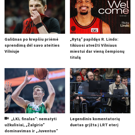
Galiūnas po krepšiu priėmė
„Rytą“ papildęs R. Lindo:
sprendimą dėl savo ateities
tikiuosi atvežti Vilniaus
Vilniuje
miestui dar vieną čempionų
titulą
„LKL finalas“: nematyti
Legendinis komentatorių
užkulisiai, „Žalgirio“
duetas grįžta į LRT eterį
dominavimas ir „Juventus“