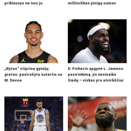
priklausys ne nuo jo
milžiniškas pinigų sumas
„Rytas“ stiprina gynėjų
D. Fisheris apgynė L. Jameso
gretas: pasirašyta sutartis su
pasirinkimą: jis nesivaiko
M. Devoe
žiedų – viskas yra atvirkščiai