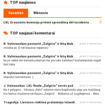
TOP naujienos
Savaitės
Mėnesio
0
LKL Drausmės komisija priėmė sprendimą dėl incidento po „Neptūno“ ir „Juventus“ rungtynių
TOP naujausi komentarai
R. Vyšniauskas pasiuntė „Žalgirio“ ir kitų klubų fanus
prieš 2 mėnesius
visiskai px :D net kiausiai nepanizo
R. Vyšniauskas pasiuntė „Žalgirio“ ir kitų klubų fanus
prieš 2 mėnesius
ka jis veikia ten komentuodamas kai yra toks saliskas? komentatoriai negali
buti tokie
R. Vyšniauskas pasiuntė „Žalgirio“ ir kitų klubų fanus
prieš 2 mėnesius
skaudus komentaras :(
J. Vainauskas: LKL finale „Žalgiris“ norės pažeminti „Rytą“
prieš 2 mėnesius
Na ir palygino... Vilniaus „Ryto“ vidutinė vieno krepšininko alga yra maždaug
tris kartus mažesnė nei Kauno „Žalgirio“... Mokama už sugebėjimus... Nėra
pinigų - nėra gerų žaidėjų...
Tragedija: Lietuvos rinktinė pralaimėjo Islandijai
prieš 5 mėnesius