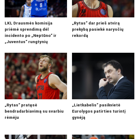
LKL Drausmės komisija
„Rytas“ dar prieš atvirą
priėmė sprendimą dėl
prekybą pasiekė narysčių
incidento po „Neptūno“ ir
rekordą
„Juventus“ rungtynių
„Rytas“ pratęsė
„Lietkabelis“ pasikvietė
bendradarbiavimą su svarbiu
Eurolygos patirties turintį
rėmėju
gynėją