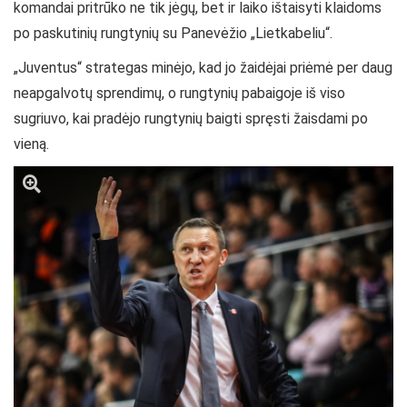
komandai pritrūko ne tik jėgų, bet ir laiko ištaisyti klaidoms
po paskutinių rungtynių su Panevėžio „Lietkabeliu“.
„Juventus“ strategas minėjo, kad jo žaidėjai priėmė per daug
neapgalvotų sprendimų, o rungtynių pabaigoje iš viso
sugriuvo, kai pradėjo rungtynių baigti spręsti žaisdami po
vieną.