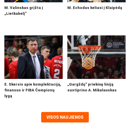
M. Valinskas grįžta į
M. Echodas keliasi į Klaipėdą
„Lietkabelį“
E. Skersis apie komplektaciją,
„Gargždų“ priekinę liniją
finansus ir FIBA Čempionų
sustiprino A. Mikalauskas
lygą
VISOS NAUJIENOS