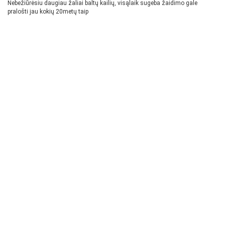
Nebežiūrėsiu daugiau žaliai baltų kailių, visąlaik sugeba žaidimo gale
pralošti jau kokių 20metų taip