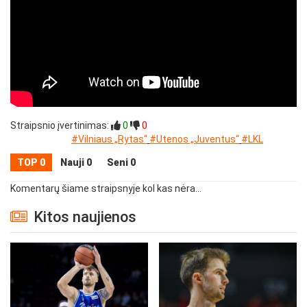
Straipsnio įvertinimas:
0
0
#Vilniaus „Rytas“
#Utenos „Juventus“
#LKL
TOP 0
Nauji 0
Seni 0
Komentarų šiame straipsnyje kol kas nėra...
Kitos naujienos