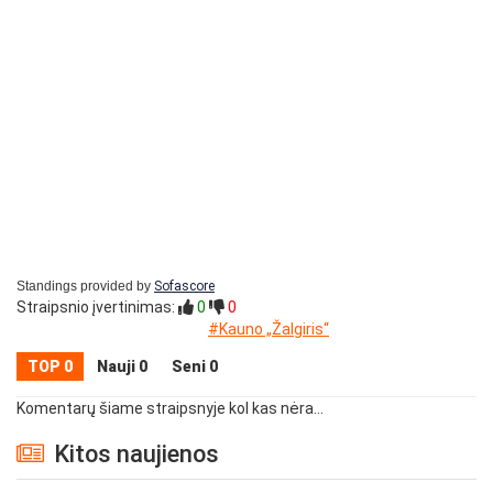
Standings provided by
Sofascore
Straipsnio įvertinimas:
0
0
#Kauno „Žalgiris“
TOP 0
Nauji 0
Seni 0
Komentarų šiame straipsnyje kol kas nėra...
Kitos naujienos