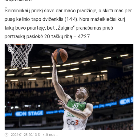
Šeimininkai į priekį šovė dar mačo pradžioje, o skirtumas per
pusę kėlinio tapo dviženklis (14:4). Nors mažeikiečiai kurį
laiką buvo priartėję, bet „Žalgirio“ pranašumas prieš
pertrauką pasiekė 20 taškų ribą – 47:27.
2024-01-28 20:13
© lkl.lt nuotr.