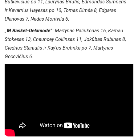
Butkevičius po 11, Laurynas Birutis, Edmondas Sumneris
ir Kevarrius Hayesas po 10, Tomas Dimša 8, Edgaras
Ulanovas 7, Nedas Montvila 6.
„M Basket-Delamode“
: Martynas Paliukėnas 16, Kamau
Stokesas 13, Chauncey Collinsas 11, Jokūbas Rubinas 8,
Giedrius Staniulis ir Kay'us Bruhnke po 7, Martynas
Gecevičius 6.