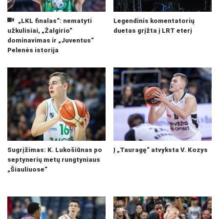
„LKL finalas“: nematyti
Legendinis komentatorių
užkulisiai, „Žalgirio“
duetas grįžta į LRT eterį
dominavimas ir „Juventus“
Pelenės istorija
Sugrįžimas: K. Lukošiūnas po
Į „Tauragę“ atvyksta V. Kozys
septynerių metų rungtyniaus
„Šiauliuose“