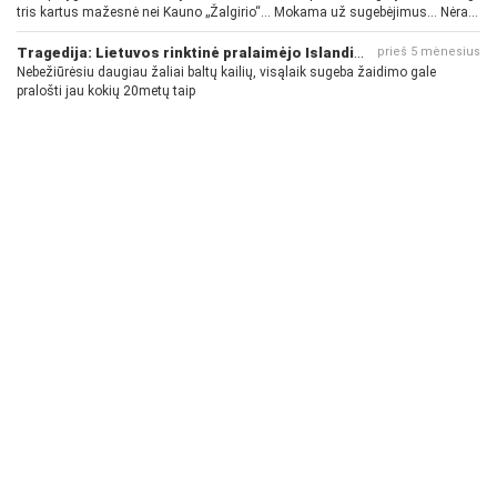
tris kartus mažesnė nei Kauno „Žalgirio“... Mokama už sugebėjimus... Nėra
pinigų - nėra gerų žaidėjų...
Tragedija: Lietuvos rinktinė pralaimėjo Islandijai
prieš 5 mėnesius
Nebežiūrėsiu daugiau žaliai baltų kailių, visąlaik sugeba žaidimo gale
pralošti jau kokių 20metų taip