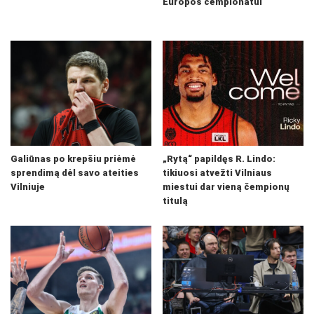
Europos čempionatui
Galiūnas po krepšiu priėmė
„Rytą“ papildęs R. Lindo:
sprendimą dėl savo ateities
tikiuosi atvežti Vilniaus
Vilniuje
miestui dar vieną čempionų
titulą