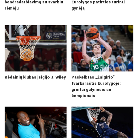
bendradarbiavimą su svarbiu
Eurolygos patirties turintį
rėmėju
gynėją
Kėdainių klubas įsigijo J. Wiley
Paskelbtas „Žalgirio“
tvarkaraštis Eurolygoje:
greitai galynėsis su
čempionais