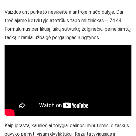
Vaizdas ant parketo nesikeitė ir antroje mačo dalyje. Dar
trečiajame ketvirtyje atotrūkis tapo milžiniškas – 74:44.
Formalumus per likusį laiką sutvarkę žalgiriečiai pelnė šimtąjį
tašką ir ramiai užbaigė pergalingas rungtynes.
Kaip įprasta, kauniečiai tolygiai dalinosi minutėmis, o taškus
pavyko pelnyti visam dvyliktukui. Rezultatyviausias ir