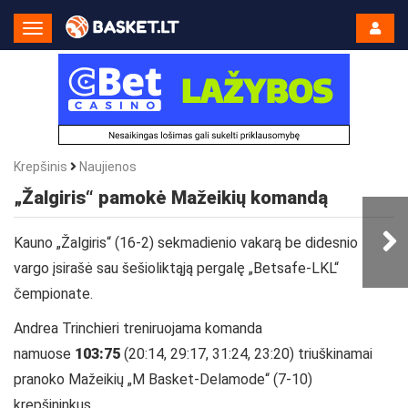
Toggle
Navigation
Krepšinis
Naujienos
„Žalgiris“ pamokė Mažeikių komandą
Kauno „Žalgiris“ (16-2) sekmadienio vakarą be didesnio
vargo įsirašė sau šešioliktąją pergalę „Betsafe-LKL“
čempionate.
Andrea Trinchieri treniruojama komanda
namuose
103:75
(20:14, 29:17, 31:24, 23:20) triuškinamai
pranoko Mažeikių „M Basket-Delamode“ (7-10)
krepšininkus.