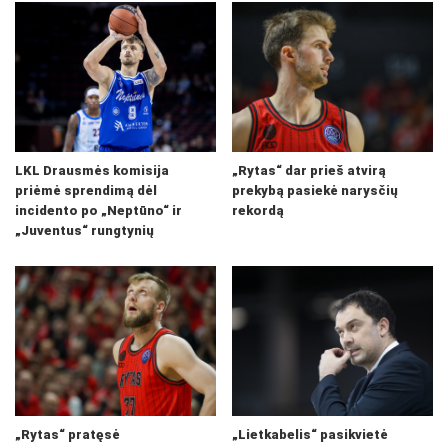
LKL Drausmės komisija
„Rytas“ dar prieš atvirą
priėmė sprendimą dėl
prekybą pasiekė narysčių
incidento po „Neptūno“ ir
rekordą
„Juventus“ rungtynių
„Rytas“ pratęsė
„Lietkabelis“ pasikvietė