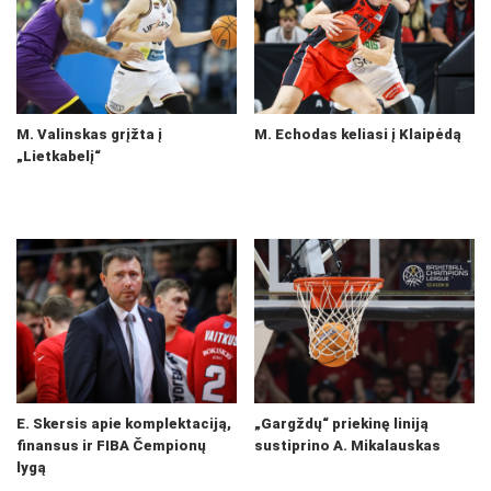
M. Valinskas grįžta į
M. Echodas keliasi į Klaipėdą
„Lietkabelį“
E. Skersis apie komplektaciją,
„Gargždų“ priekinę liniją
finansus ir FIBA Čempionų
sustiprino A. Mikalauskas
lygą