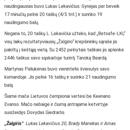
naudingiausias buvo Lukas Lekavičius. Gynėjas per beveik
17 minučių pelnė 20 taškų (4/5 trit.) ir surinko 19
naudingumo balų.
Negana to, 20 taškų L. Lekavičiui užteko, kad „Betsafe-LKL“
visų laikų rezultatyviausių „Žalgirio“ krepšininkų sąraše jis
pakiltų į šeštąją vietą. Su 2452 pelnytais taškais jis aplenkė
2446 taškus savo sąskaitoje turintį Tanoką Beardą.
Martynas Paliukėnas buvo vienintelis šviesulys savo
komandoje. Jis pelnė 16 taškų ir surinko 21 naudingumo
balą.
Šiame mače Lietuvos čempionai vertėsi be Keenano
Evanso. Mačo nebaigė ir čiurną antrajame ketvirtyje
susižeidęs Dovydas Giedraitis.
„Žalgiris“
: Lukas Lekavičius 20, Brady Manekas ir Arnas