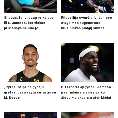
Shaqas: fanai daug reikalaus
Filadelfija švenčia: L. Jameso
iš L. Jameso, bet viskas
atvykimas sugeneruos
priklausys ne nuo jo
milžiniškas pinigų sumas
„Rytas“ stiprina gynėjų
D. Fisheris apgynė L. Jameso
gretas: pasirašyta sutartis su
pasirinkimą: jis nesivaiko
M. Devoe
žiedų – viskas yra atvirkščiai