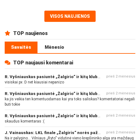
VISOS NAUJIENOS
TOP naujienos
Savaitės
Mėnesio
TOP naujausi komentarai
R. Vyšniauskas pasiuntė „Žalgirio“ ir kitų klubų fanus
prieš 2 mėnesius
visiskai px :D net kiausiai nepanizo
R. Vyšniauskas pasiuntė „Žalgirio“ ir kitų klubų fanus
prieš 2 mėnesius
ka jis veikia ten komentuodamas kai yra toks saliskas? komentatoriai negali
buti tokie
R. Vyšniauskas pasiuntė „Žalgirio“ ir kitų klubų fanus
prieš 2 mėnesius
skaudus komentaras :(
J. Vainauskas: LKL finale „Žalgiris“ norės pažeminti „Rytą“
prieš 2 mėnesius
Na ir palygino... Vilniaus „Ryto“ vidutinė vieno krepšininko alga yra maždaug