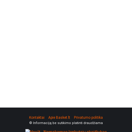
Kontaktai
Apie Basket.lt
Privatumo politika
© Informaciją be sutikimo platinti draudžiama