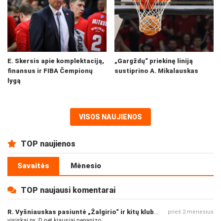
E. Skersis apie komplektaciją,
„Gargždų“ priekinę liniją
finansus ir FIBA Čempionų
sustiprino A. Mikalauskas
lygą
VISOS NAUJIENOS
TOP naujienos
Savaitės
Mėnesio
TOP naujausi komentarai
R. Vyšniauskas pasiuntė „Žalgirio“ ir kitų klubų fanus
prieš 2 mėnesius
visiskai px :D net kiausiai nepanizo