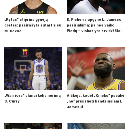
„Rytas“ stiprina gynėjų
D. Fisheris apgynė L. Jameso
gretas: pasirašyta sutartis su
pasirinkimą: jis nesivaiko
M. Devoe
žiedų – viskas yra atvirkščiai
„Warriors“ planai kelia nerimą
Aiškėja, kodėl „Knicks“ pasakė
S. Curry
„ne“ prisišlieti bandžiusiam L.
Jamesui