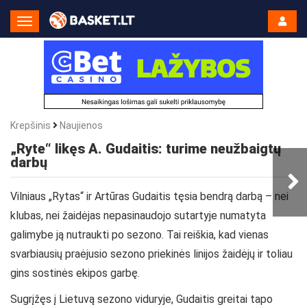
Toggle
Navigation
Krepšinis
Naujienos
„Ryte“ likęs A. Gudaitis: turime neužbaigtų
darbų
Vilniaus „Rytas“ ir Artūras Gudaitis tęsia bendrą darbą – nei
klubas, nei žaidėjas nepasinaudojo sutartyje numatyta
galimybe ją nutraukti po sezono. Tai reiškia, kad vienas
svarbiausių praėjusio sezono priekinės linijos žaidėjų ir toliau
gins sostinės ekipos garbę.
Sugrįžęs į Lietuvą sezono viduryje, Gudaitis greitai tapo