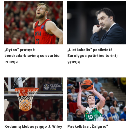
„Rytas“ pratęsė
„Lietkabelis“ pasikvietė
bendradarbiavimą su svarbiu
Eurolygos patirties turintį
rėmėju
gynėją
Kėdainių klubas įsigijo J. Wiley
Paskelbtas „Žalgirio“