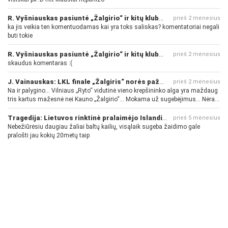
R. Vyšniauskas pasiuntė „Žalgirio“ ir kitų klubų fanus
prieš 2 mėnesius
ka jis veikia ten komentuodamas kai yra toks saliskas? komentatoriai negali
buti tokie
R. Vyšniauskas pasiuntė „Žalgirio“ ir kitų klubų fanus
prieš 2 mėnesius
skaudus komentaras :(
J. Vainauskas: LKL finale „Žalgiris“ norės pažeminti „Rytą“
prieš 2 mėnesius
Na ir palygino... Vilniaus „Ryto“ vidutinė vieno krepšininko alga yra maždaug
tris kartus mažesnė nei Kauno „Žalgirio“... Mokama už sugebėjimus... Nėra
pinigų - nėra gerų žaidėjų...
Tragedija: Lietuvos rinktinė pralaimėjo Islandijai
prieš 5 mėnesius
Nebežiūrėsiu daugiau žaliai baltų kailių, visąlaik sugeba žaidimo gale
pralošti jau kokių 20metų taip