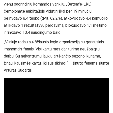
vienu pagrindinių komandos variklių. „Betsafe-LKL“
čempionate aukštaūgis vidutiniškai per 19 minučių
pelnydavo 8,4 taško (dvit. 62,2%), atkovodavo 4,4 kamuolio,
atlikdavo 1 rezultatyvų perdavimą, blokuodavo 1,1 metimo
ir rinkdavo 10,4 naudingumo balo.
„Vilniuje radau aukščiausio lygio organizaciją su geriausiais
įmanomais fanais. Visi kartu mes dar turime neužbaigtų
darbų. Su nekantrumu laukiu artėjančio sezono, kuriame,
žinau, kausimės kartu. Iki susitikimo!“ – žinutę fanams siuntė
Artūras Gudaitis.