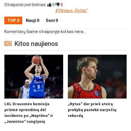
Straipsnio įvertinimas:
0
0
#Vilniaus „Rytas“
TOP 0
Nauji 0
Seni 0
Komentarų šiame straipsnyje kol kas nėra...
Kitos naujienos
LKL Drausmės komisija
„Rytas“ dar prieš atvirą
priėmė sprendimą dėl
prekybą pasiekė narysčių
incidento po „Neptūno“ ir
rekordą
„Juventus“ rungtynių