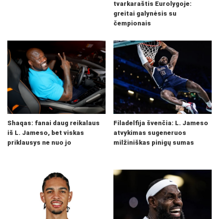
tvarkaraštis Eurolygoje:
greitai galynėsis su
čempionais
Shaqas: fanai daug reikalaus
Filadelfija švenčia: L. Jameso
iš L. Jameso, bet viskas
atvykimas sugeneruos
priklausys ne nuo jo
milžiniškas pinigų sumas