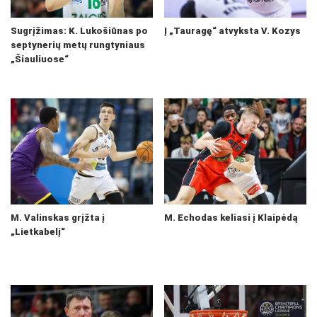
Sugrįžimas: K. Lukošiūnas po
Į „Tauragę“ atvyksta V. Kozys
septynerių metų rungtyniaus
„Šiauliuose“
M. Valinskas grįžta į
M. Echodas keliasi į Klaipėdą
„Lietkabelį“