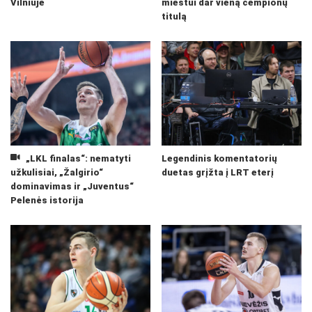
Vilniuje
miestui dar vieną čempionų
titulą
„LKL finalas“: nematyti
Legendinis komentatorių
užkulisiai, „Žalgirio“
duetas grįžta į LRT eterį
dominavimas ir „Juventus“
Pelenės istorija