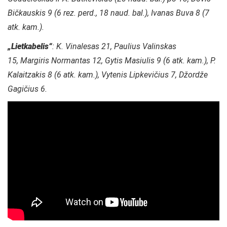
Bičkauskis 9 (6 rez. perd., 18 naud. bal.), Ivanas Buva 8 (7
atk. kam.).
„Lietkabelis“
: K. Vinalesas 21, Paulius Valinskas
15, Margiris Normantas 12, Gytis Masiulis 9 (6 atk. kam.), P.
Kalaitzakis 8 (6 atk. kam.), Vytenis Lipkevičius 7, Džordže
Gagičius 6.