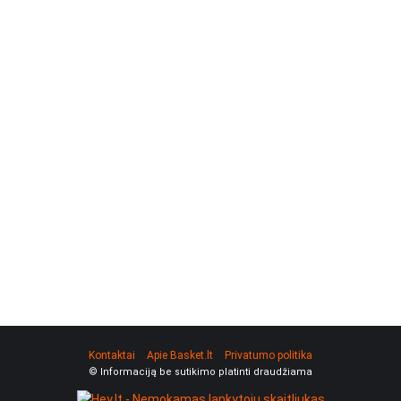
Kontaktai
Apie Basket.lt
Privatumo politika
© Informaciją be sutikimo platinti draudžiama