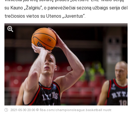
su Kauno „Žalgiriu“, o panevėžiečiai sezoną užbaigs serija dėl
trečiosios vietos su Utenos „Juventus“.
2021-05-30 20:00
© fiba.com/championsleague.basketball nuotr.