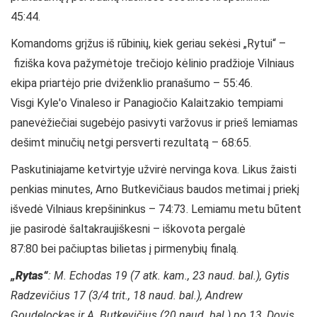
45:44.
Komandoms grįžus iš rūbinių, kiek geriau sekėsi „Rytui“ –
fiziška kova pažymėtoje trečiojo kėlinio pradžioje Vilniaus
ekipa priartėjo prie dviženklio pranašumo – 55:46.
Visgi Kyle'o Vinaleso ir Panagiočio Kalaitzakio tempiami
panevėžiečiai sugebėjo pasivyti varžovus ir prieš lemiamas
dešimt minučių netgi persverti rezultatą – 68:65.
Paskutiniajame ketvirtyje užvirė nervinga kova. Likus žaisti
penkias minutes, Arno Butkevičiaus baudos metimai į priekį
išvedė Vilniaus krepšininkus – 74:73. Lemiamu metu būtent
jie pasirodė šaltakraujiškesni – iškovota pergalė
87:80 bei pačiuptas bilietas į pirmenybių finalą.
„Rytas“
: M. Echodas 19 (7 atk. kam., 23 naud. bal.), Gytis
Radzevičius 17 (3/4 trit., 18 naud. bal.), Andrew
Goudelockas ir A. Butkevičius (20 naud. bal.) po 13, Dovis