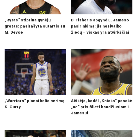
„Rytas“ stiprina gynėjų
D. Fisheris apgynė L. Jameso
gretas: pasirašyta sutartis su
pasirinkimą: jis nesivaiko
M. Devoe
žiedų – viskas yra atvirkščiai
„Warriors“ planai kelia nerimą
Aiškėja, kodėl „Knicks“ pasakė
S. Curry
„ne“ prisišlieti bandžiusiam L.
Jamesui