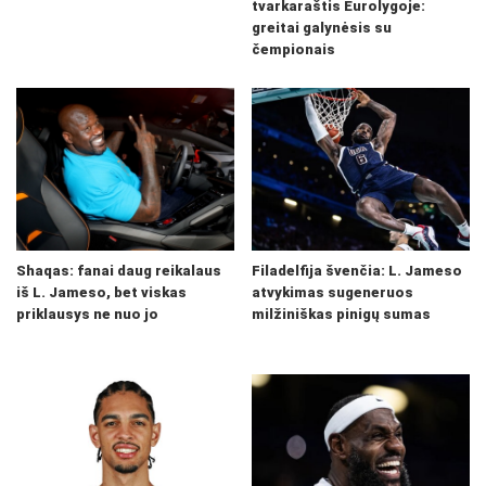
tvarkaraštis Eurolygoje:
greitai galynėsis su
čempionais
Shaqas: fanai daug reikalaus
Filadelfija švenčia: L. Jameso
iš L. Jameso, bet viskas
atvykimas sugeneruos
priklausys ne nuo jo
milžiniškas pinigų sumas