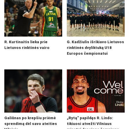
R. Kurtinaitis lieka prie
G. Kadžiulis išrikiavo Lietuvos
Lietuvos rinktinės vairo
rinktinės dvyliktuką U18
Europos čempionatui
Galiūnas po krepšiu priėmė
„Rytą“ papildęs R. Lindo:
sprendimą dėl savo ateities
tikiuosi atvežti Vilniaus