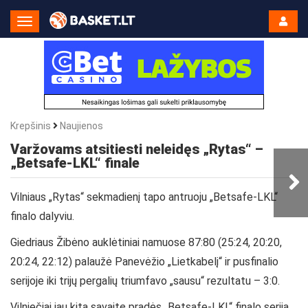
Toggle
Navigation
Krepšinis
Naujienos
Varžovams atsitiesti neleidęs „Rytas“ –
„Betsafe-LKL“ finale
Vilniaus „Rytas“ sekmadienį tapo antruoju „Betsafe-LKL“
finalo dalyviu.
Giedriaus Žibėno auklėtiniai namuose 87:80 (25:24, 20:20,
20:24, 22:12) palaužė Panevėžio „Lietkabelį“ ir pusfinalio
serijoje iki trijų pergalių triumfavo „sausu“ rezultatu – 3:0.
Vilniečiai jau kitą savaitę pradės „Betsafe-LKL“ finalo seriją