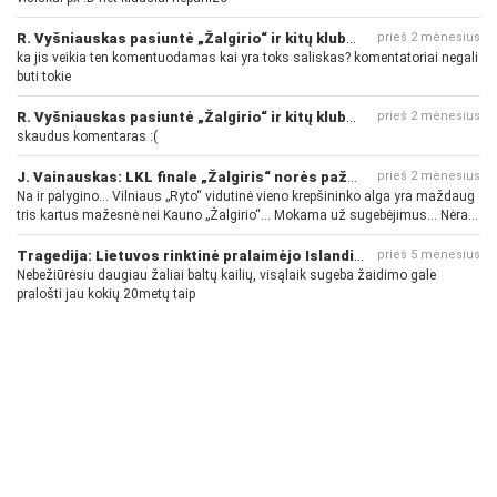
R. Vyšniauskas pasiuntė „Žalgirio“ ir kitų klubų fanus
prieš 2 mėnesius
ka jis veikia ten komentuodamas kai yra toks saliskas? komentatoriai negali
buti tokie
R. Vyšniauskas pasiuntė „Žalgirio“ ir kitų klubų fanus
prieš 2 mėnesius
skaudus komentaras :(
J. Vainauskas: LKL finale „Žalgiris“ norės pažeminti „Rytą“
prieš 2 mėnesius
Na ir palygino... Vilniaus „Ryto“ vidutinė vieno krepšininko alga yra maždaug
tris kartus mažesnė nei Kauno „Žalgirio“... Mokama už sugebėjimus... Nėra
pinigų - nėra gerų žaidėjų...
Tragedija: Lietuvos rinktinė pralaimėjo Islandijai
prieš 5 mėnesius
Nebežiūrėsiu daugiau žaliai baltų kailių, visąlaik sugeba žaidimo gale
pralošti jau kokių 20metų taip