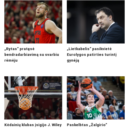
„Rytas“ pratęsė
„Lietkabelis“ pasikvietė
bendradarbiavimą su svarbiu
Eurolygos patirties turintį
rėmėju
gynėją
Kėdainių klubas įsigijo J. Wiley
Paskelbtas „Žalgirio“