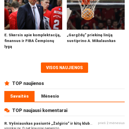
E. Skersis apie komplektaciją,
„Gargždų“ priekinę liniją
finansus ir FIBA Čempionų
sustiprino A. Mikalauskas
lygą
VISOS NAUJIENOS
TOP naujienos
Savaitės
Mėnesio
TOP naujausi komentarai
R. Vyšniauskas pasiuntė „Žalgirio“ ir kitų klubų fanus
prieš 2 mėnesius
visiskai px :D net kiausiai nepanizo