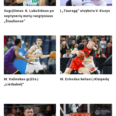
Sugrįžimas: K. Lukošiūnas po
Į „Tauragę“ atvyksta V. Kozys
septynerių metų rungtyniaus
„Šiauliuose“
M. Valinskas grįžta į
M. Echodas keliasi į Klaipėdą
„Lietkabelį“