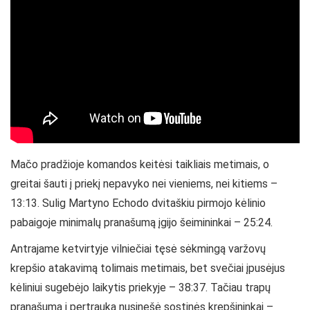
Mačo pradžioje komandos keitėsi taikliais metimais, o
greitai šauti į priekį nepavyko nei vieniems, nei kitiems –
13:13. Sulig Martyno Echodo dvitaškiu pirmojo kėlinio
pabaigoje minimalų pranašumą įgijo šeimininkai – 25:24.
Antrajame ketvirtyje vilniečiai tęsė sėkmingą varžovų
krepšio atakavimą tolimais metimais, bet svečiai įpusėjus
kėliniui sugebėjo laikytis priekyje – 38:37. Tačiau trapų
pranašumą į pertrauką nusinešė sostinės krepšininkai –