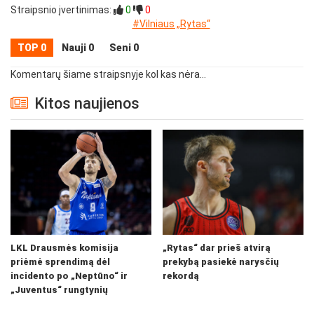
Straipsnio įvertinimas:
0
0
#Vilniaus „Rytas“
TOP 0
Nauji 0
Seni 0
Komentarų šiame straipsnyje kol kas nėra...
Kitos naujienos
LKL Drausmės komisija
„Rytas“ dar prieš atvirą
priėmė sprendimą dėl
prekybą pasiekė narysčių
incidento po „Neptūno“ ir
rekordą
„Juventus“ rungtynių