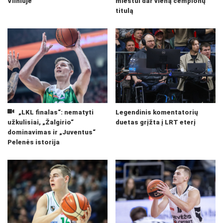
Vilniuje
miestui dar vieną čempionų
titulą
„LKL finalas“: nematyti
Legendinis komentatorių
užkulisiai, „Žalgirio“
duetas grįžta į LRT eterį
dominavimas ir „Juventus“
Pelenės istorija