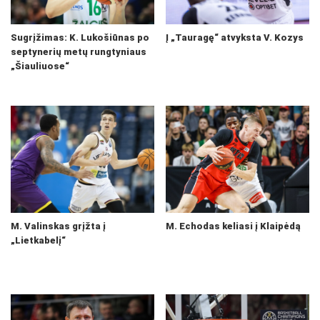
Sugrįžimas: K. Lukošiūnas po
Į „Tauragę“ atvyksta V. Kozys
septynerių metų rungtyniaus
„Šiauliuose“
M. Valinskas grįžta į
M. Echodas keliasi į Klaipėdą
„Lietkabelį“