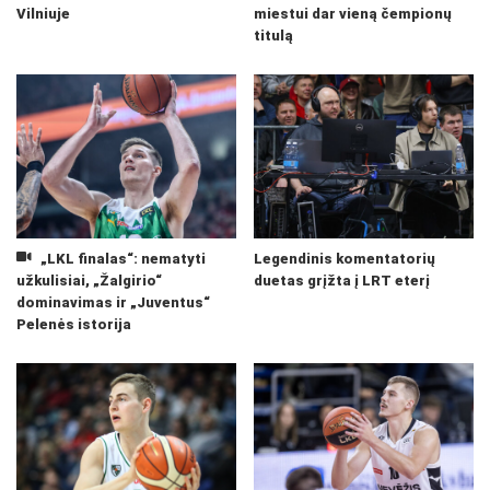
Vilniuje
miestui dar vieną čempionų
titulą
„LKL finalas“: nematyti
Legendinis komentatorių
užkulisiai, „Žalgirio“
duetas grįžta į LRT eterį
dominavimas ir „Juventus“
Pelenės istorija