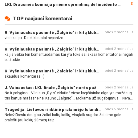
0
LKL Drausmės komisija priėmė sprendimą dėl incidento po „Neptūno“ ir „Juventus“ rungtynių
TOP naujausi komentarai
R. Vyšniauskas pasiuntė „Žalgirio“ ir kitų klubų fanus
prieš 2 mėnesius
visiskai px :D net kiausiai nepanizo
R. Vyšniauskas pasiuntė „Žalgirio“ ir kitų klubų fanus
prieš 2 mėnesius
ka jis veikia ten komentuodamas kai yra toks saliskas? komentatoriai negali
buti tokie
R. Vyšniauskas pasiuntė „Žalgirio“ ir kitų klubų fanus
prieš 2 mėnesius
skaudus komentaras :(
J. Vainauskas: LKL finale „Žalgiris“ norės pažeminti „Rytą“
prieš 2 mėnesius
Na ir palygino... Vilniaus „Ryto“ vidutinė vieno krepšininko alga yra maždaug
tris kartus mažesnė nei Kauno „Žalgirio“... Mokama už sugebėjimus... Nėra
pinigų - nėra gerų žaidėjų...
Tragedija: Lietuvos rinktinė pralaimėjo Islandijai
prieš 5 mėnesius
Nebežiūrėsiu daugiau žaliai baltų kailių, visąlaik sugeba žaidimo gale
pralošti jau kokių 20metų taip