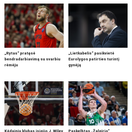
„Rytas“ pratęsė
„Lietkabelis“ pasikvietė
bendradarbiavimą su svarbiu
Eurolygos patirties turintį
rėmėju
gynėją
Kėdainių klubas įsigijo J. Wiley
Paskelbtas „Žalgirio“