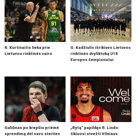
R. Kurtinaitis lieka prie
G. Kadžiulis išrikiavo Lietuvos
Lietuvos rinktinės vairo
rinktinės dvyliktuką U18
Europos čempionatui
Galiūnas po krepšiu priėmė
„Rytą“ papildęs R. Lindo:
sprendimą dėl savo ateities
tikiuosi atvežti Vilniaus