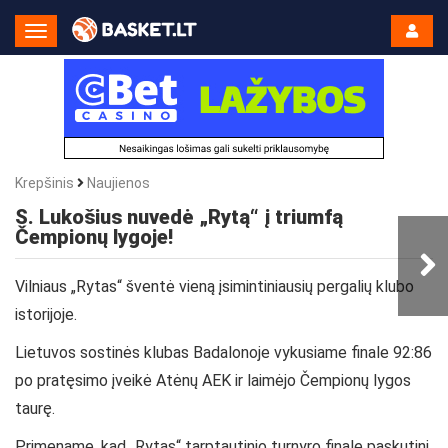
Toggle
Navigation
Krepšinis
Naujienos
S. Lukošius nuvedė „Rytą“ į triumfą
Čempionų lygoje!
Vilniaus „Rytas“ šventė vieną įsimintiniausių pergalių klubo
istorijoje.
Lietuvos sostinės klubas Badalonoje vykusiame finale 92:86
po pratęsimo įveikė Atėnų AEK ir laimėjo Čempionų lygos
taurę.
Primename, kad „Rytas“ tarptautinio turnyro finale paskutinį