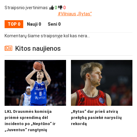
Straipsnio įvertinimas:
0
0
#Vilniaus „Rytas“
TOP 0
Nauji 0
Seni 0
Komentarų šiame straipsnyje kol kas nėra...
Kitos naujienos
LKL Drausmės komisija
„Rytas“ dar prieš atvirą
priėmė sprendimą dėl
prekybą pasiekė narysčių
incidento po „Neptūno“ ir
rekordą
„Juventus“ rungtynių