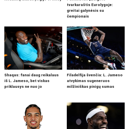
tvarkaraštis Eurolygoje:
greitai galynėsis su
čempionais
Shaqas: fanai daug reikalaus
Filadelfija švenčia: L. Jameso
iš L. Jameso, bet viskas
atvykimas sugeneruos
priklausys ne nuo jo
milžiniškas pinigų sumas