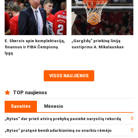
E. Skersis apie komplektaciją,
„Gargždų“ priekinę liniją
finansus ir FIBA Čempionų
sustiprino A. Mikalauskas
lygą
VISOS NAUJIENOS
TOP naujienos
Savaitės
Mėnesio
0
„Rytas“ dar prieš atvirą prekybą pasiekė narysčių rekordą
0
„Rytas“ pratęsė bendradarbiavimą su svarbiu rėmėju