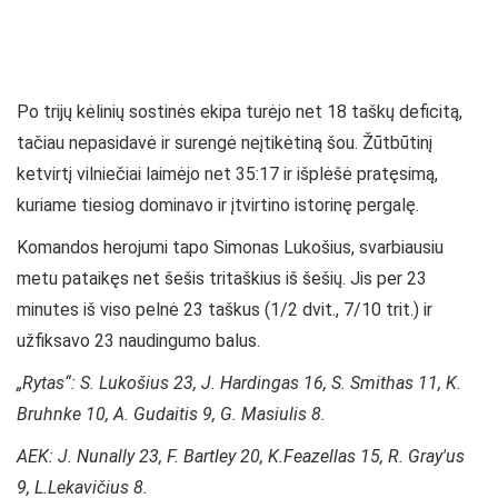
Po trijų kėlinių sostinės ekipa turėjo net 18 taškų deficitą,
tačiau nepasidavė ir surengė neįtikėtiną šou. Žūtbūtinį
ketvirtį vilniečiai laimėjo net 35:17 ir išplėšė pratęsimą,
kuriame tiesiog dominavo ir įtvirtino istorinę pergalę.
Komandos herojumi tapo Simonas Lukošius, svarbiausiu
metu pataikęs net šešis tritaškius iš šešių. Jis per 23
minutes iš viso pelnė 23 taškus (1/2 dvit., 7/10 trit.) ir
užfiksavo 23 naudingumo balus.
„Rytas“: S. Lukošius 23, J. Hardingas 16, S. Smithas 11, K.
Bruhnke 10, A. Gudaitis 9, G. Masiulis 8.
AEK: J. Nunally 23, F. Bartley 20, K.Feazellas 15, R. Gray'us
9, L.Lekavičius 8.