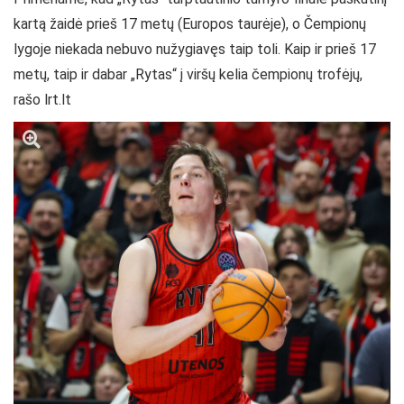
kartą žaidė prieš 17 metų (Europos taurėje), o Čempionų
lygoje niekada nebuvo nužygiavęs taip toli. Kaip ir prieš 17
metų, taip ir dabar „Rytas“ į viršų kelia čempionų trofėjų,
rašo lrt.lt