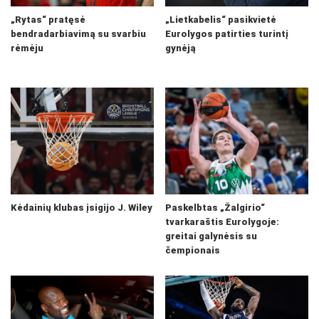
„Rytas“ pratęsė
„Lietkabelis“ pasikvietė
bendradarbiavimą su svarbiu
Eurolygos patirties turintį
rėmėju
gynėją
Kėdainių klubas įsigijo J. Wiley
Paskelbtas „Žalgirio“
tvarkaraštis Eurolygoje:
greitai galynėsis su
čempionais