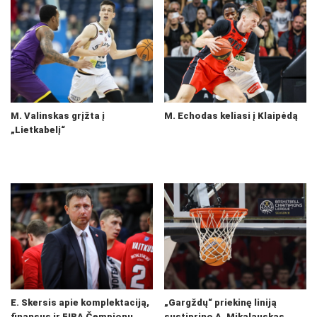
M. Valinskas grįžta į
M. Echodas keliasi į Klaipėdą
„Lietkabelį“
E. Skersis apie komplektaciją,
„Gargždų“ priekinę liniją
finansus ir FIBA Čempionų
sustiprino A. Mikalauskas