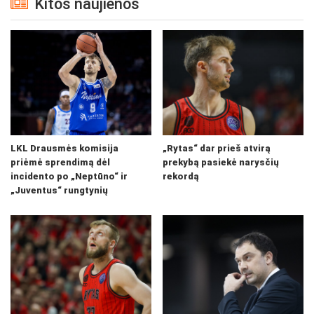
Kitos naujienos
LKL Drausmės komisija
„Rytas“ dar prieš atvirą
priėmė sprendimą dėl
prekybą pasiekė narysčių
incidento po „Neptūno“ ir
rekordą
„Juventus“ rungtynių