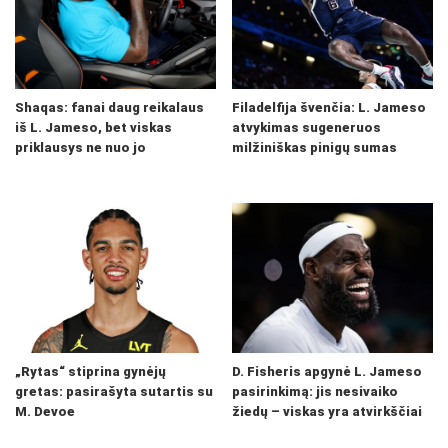
Shaqas: fanai daug reikalaus
Filadelfija švenčia: L. Jameso
iš L. Jameso, bet viskas
atvykimas sugeneruos
priklausys ne nuo jo
milžiniškas pinigų sumas
„Rytas“ stiprina gynėjų
D. Fisheris apgynė L. Jameso
gretas: pasirašyta sutartis su
pasirinkimą: jis nesivaiko
M. Devoe
žiedų – viskas yra atvirkščiai