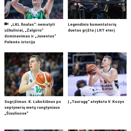
„LKL finalas“: nematyti
Legendinis komentatorių
užkulisiai, „Žalgirio“
duetas grįžta į LRT eterį
dominavimas ir „Juventus“
Pelenės istorija
Sugrįžimas: K. Lukošiūnas po
Į „Tauragę“ atvyksta V. Kozys
septynerių metų rungtyniaus
„Šiauliuose“