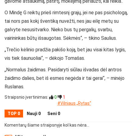
gavome atšaukimą, patirtį, mokėjimą perlaužti, kai reikia..
O Mindę G reiktų prieš rimtesnį grajų, jei ne pas psichologą,
tai nors pas kokį šventiką nuvežti, nes jau eilę metų su
galvyte nesusitvarko. Nieko bus tų pergalių, svarbu,
vairininkas būtų išsaugotas. Sėkmės“, – tikino Saulius.
„Trečio kėlinio pradžia pakišo koją, bet jau visai kitas lygis,
vis tiek šaunuoliai“, – dėkojo Tomašas.
„Normalus žaidimas. Pasidaryti siūlau išvadas dėl antros
žaidimo dalies, bet iš esmes negėda ir tai gerai“, – minėjo
Ruslanas.
Straipsnio įvertinimas:
0
1
#Vilniaus „Rytas“
TOP 0
Nauji 0
Seni 0
Komentarų šiame straipsnyje kol kas nėra...