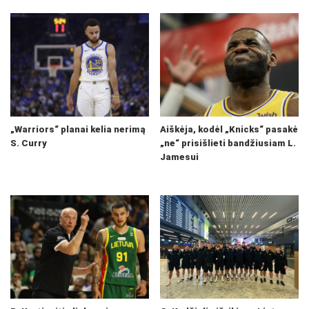
„Warriors“ planai kelia nerimą
Aiškėja, kodėl „Knicks“ pasakė
S. Curry
„ne“ prisišlieti bandžiusiam L.
Jamesui