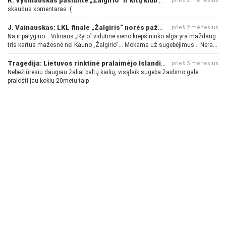
R. Vyšniauskas pasiuntė „Žalgirio“ ir kitų klubų fanus
prieš 2 mėnesius
skaudus komentaras :(
J. Vainauskas: LKL finale „Žalgiris“ norės pažeminti „Rytą“
prieš 2 mėnesius
Na ir palygino... Vilniaus „Ryto“ vidutinė vieno krepšininko alga yra maždaug
tris kartus mažesnė nei Kauno „Žalgirio“... Mokama už sugebėjimus... Nėra
pinigų - nėra gerų žaidėjų...
Tragedija: Lietuvos rinktinė pralaimėjo Islandijai
prieš 5 mėnesius
Nebežiūrėsiu daugiau žaliai baltų kailių, visąlaik sugeba žaidimo gale
pralošti jau kokių 20metų taip