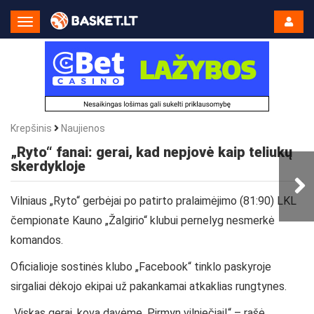
Toggle
Navigation
Krepšinis
Naujienos
„Ryto“ fanai: gerai, kad nepjovė kaip teliukų
skerdykloje
Vilniaus „Ryto“ gerbėjai po patirto pralaimėjimo (81:90) LKL
čempionate Kauno „Žalgirio“ klubui pernelyg nesmerkė
komandos.
Oficialioje sostinės klubo „Facebook“ tinklo paskyroje
sirgaliai dėkojo ekipai už pakankamai atkaklias rungtynes.
„Viskas gerai, kovą davėme. Pirmyn vilniečiai!“ – rašė