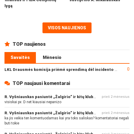
lygą
VISOS NAUJIENOS
TOP naujienos
Savaitės
Mėnesio
0
LKL Drausmės komisija priėmė sprendimą dėl incidento po „Neptūno“ ir „Juventus“ rungtynių
TOP naujausi komentarai
R. Vyšniauskas pasiuntė „Žalgirio“ ir kitų klubų fanus
prieš 2 mėnesius
visiskai px :D net kiausiai nepanizo
R. Vyšniauskas pasiuntė „Žalgirio“ ir kitų klubų fanus
prieš 2 mėnesius
ka jis veikia ten komentuodamas kai yra toks saliskas? komentatoriai negali
buti tokie