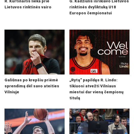
R. Kurtinaitis lieka prie
G. Kadžiulis išrikiavo Lietuvos
Lietuvos rinktinės vairo
rinktinės dvyliktuką U18
Europos čempionatui
Galiūnas po krepšiu priėmė
„Rytą“ papildęs R. Lindo:
sprendimą dėl savo ateities
tikiuosi atvežti Vilniaus
Vilniuje
miestui dar vieną čempionų
titulą