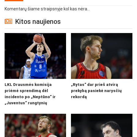
Komentarų šiame straipsnyje kol kas nėra...
Kitos naujienos
LKL Drausmės komisija
„Rytas“ dar prieš atvirą
priėmė sprendimą dėl
prekybą pasiekė narysčių
incidento po „Neptūno“ ir
rekordą
„Juventus“ rungtynių