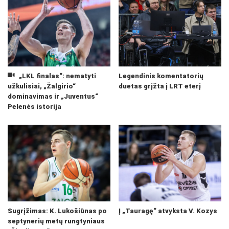
„LKL finalas“: nematyti
Legendinis komentatorių
užkulisiai, „Žalgirio“
duetas grįžta į LRT eterį
dominavimas ir „Juventus“
Pelenės istorija
Sugrįžimas: K. Lukošiūnas po
Į „Tauragę“ atvyksta V. Kozys
septynerių metų rungtyniaus