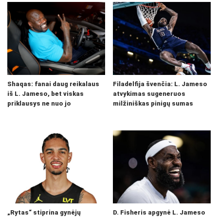
Shaqas: fanai daug reikalaus
Filadelfija švenčia: L. Jameso
iš L. Jameso, bet viskas
atvykimas sugeneruos
priklausys ne nuo jo
milžiniškas pinigų sumas
„Rytas“ stiprina gynėjų
D. Fisheris apgynė L. Jameso