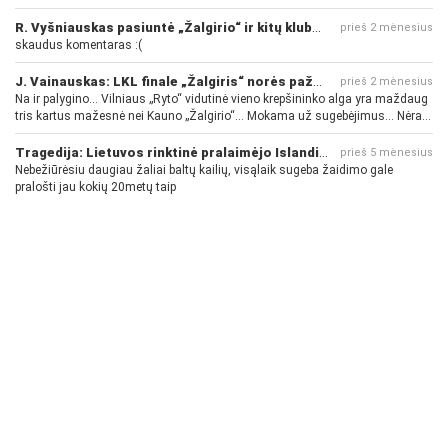
R. Vyšniauskas pasiuntė „Žalgirio“ ir kitų klubų fanus
prieš 2 mėnesius
skaudus komentaras :(
J. Vainauskas: LKL finale „Žalgiris“ norės pažeminti „Rytą“
prieš 2 mėnesius
Na ir palygino... Vilniaus „Ryto“ vidutinė vieno krepšininko alga yra maždaug
tris kartus mažesnė nei Kauno „Žalgirio“... Mokama už sugebėjimus... Nėra
pinigų - nėra gerų žaidėjų...
Tragedija: Lietuvos rinktinė pralaimėjo Islandijai
prieš 5 mėnesius
Nebežiūrėsiu daugiau žaliai baltų kailių, visąlaik sugeba žaidimo gale
pralošti jau kokių 20metų taip