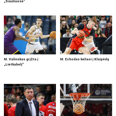
„Šiauliuose“
M. Valinskas grįžta į
M. Echodas keliasi į Klaipėdą
„Lietkabelį“