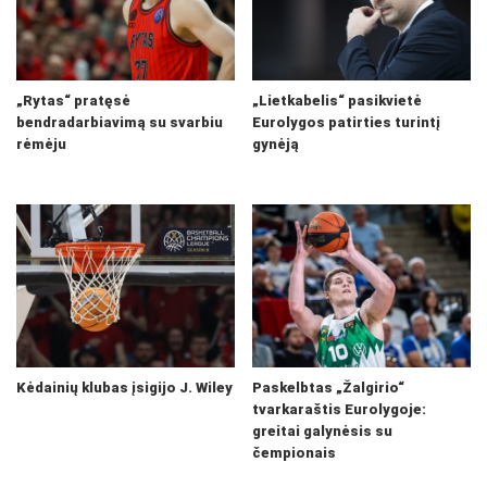
„Rytas“ pratęsė
„Lietkabelis“ pasikvietė
bendradarbiavimą su svarbiu
Eurolygos patirties turintį
rėmėju
gynėją
Kėdainių klubas įsigijo J. Wiley
Paskelbtas „Žalgirio“
tvarkaraštis Eurolygoje:
greitai galynėsis su
čempionais