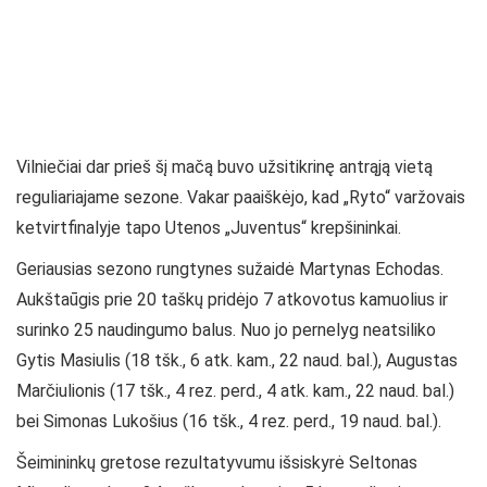
Vilniečiai dar prieš šį mačą buvo užsitikrinę antrąją vietą
reguliariajame sezone. Vakar paaiškėjo, kad „Ryto“ varžovais
ketvirtfinalyje tapo Utenos „Juventus“ krepšininkai.
Geriausias sezono rungtynes sužaidė Martynas Echodas.
Aukštaūgis prie 20 taškų pridėjo 7 atkovotus kamuolius ir
surinko 25 naudingumo balus. Nuo jo pernelyg neatsiliko
Gytis Masiulis (18 tšk., 6 atk. kam., 22 naud. bal.), Augustas
Marčiulionis (17 tšk., 4 rez. perd., 4 atk. kam., 22 naud. bal.)
bei Simonas Lukošius (16 tšk., 4 rez. perd., 19 naud. bal.).
Šeimininkų gretose rezultatyvumu išsiskyrė Seltonas