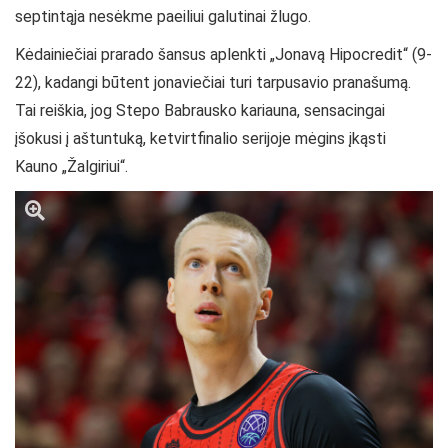
septintąja nesėkme paeiliui galutinai žlugo.
Kėdainiečiai prarado šansus aplenkti „Jonavą Hipocredit“ (9-
22), kadangi būtent jonaviečiai turi tarpusavio pranašumą.
Tai reiškia, jog Stepo Babrausko kariauna, sensacingai
įšokusi į aštuntuką, ketvirtfinalio serijoje mėgins įkąsti
Kauno „Žalgiriui“.