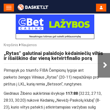
Toggle
Navigation
Krepšinis
Naujienos
„Rytas“ galutinai palaidojo kėdainiečių viltis
ir išaiškino dar vieną ketvirtfinalio porą
Pirmąsyk po triumfo FIBA Čempionų lygoje ant
parketo žengęs Vilniaus „Rytas“ (20-11) nepažiūrėjo pro
pirštus į LKL, kurią remia „Betsson“, rungtynes.
Giedriaus Žibėno auklėtiniai išvykoje
117:88
(32:22, 27:13,
28:33, 30:20) nukovė Kėdainių „Nevėžį-Paskolų klubą“ (8-
23), kurio viltys patekti į atkrintamąsias varžybas sulig