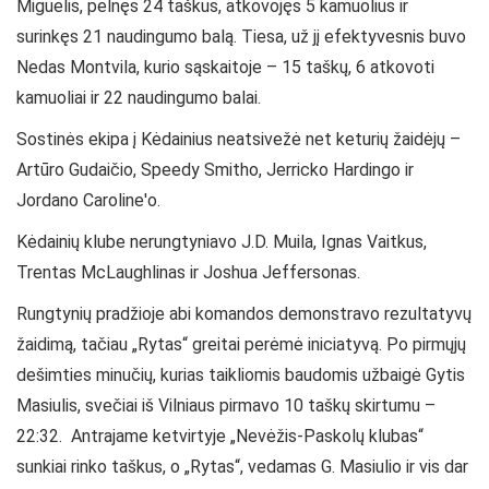
Miguelis, pelnęs 24 taškus, atkovojęs 5 kamuolius ir
surinkęs 21 naudingumo balą. Tiesa, už jį efektyvesnis buvo
Nedas Montvila, kurio sąskaitoje – 15 taškų, 6 atkovoti
kamuoliai ir 22 naudingumo balai.
Sostinės ekipa į Kėdainius neatsivežė net keturių žaidėjų –
Artūro Gudaičio, Speedy Smitho, Jerricko Hardingo ir
Jordano Caroline'o.
Kėdainių klube nerungtyniavo J.D. Muila, Ignas Vaitkus,
Trentas McLaughlinas ir Joshua Jeffersonas.
Rungtynių pradžioje abi komandos demonstravo rezultatyvų
žaidimą, tačiau „Rytas“ greitai perėmė iniciatyvą. Po pirmųjų
dešimties minučių, kurias taikliomis baudomis užbaigė Gytis
Masiulis, svečiai iš Vilniaus pirmavo 10 taškų skirtumu –
22:32. Antrajame ketvirtyje „Nevėžis-Paskolų klubas“
sunkiai rinko taškus, o „Rytas“, vedamas G. Masiulio ir vis dar