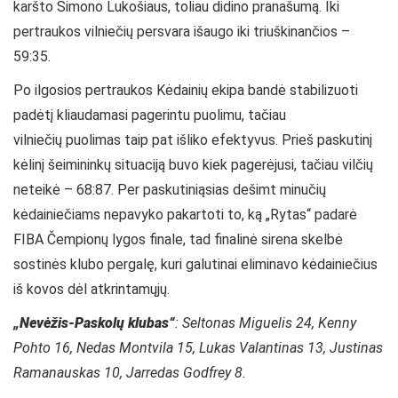
karšto Simono Lukošiaus, toliau didino pranašumą. Iki
pertraukos vilniečių persvara išaugo iki triuškinančios –
59:35.
Po ilgosios pertraukos Kėdainių ekipa bandė stabilizuoti
padėtį kliaudamasi pagerintu puolimu, tačiau
vilniečių puolimas taip pat išliko efektyvus. Prieš paskutinį
kėlinį šeimininkų situaciją buvo kiek pagerėjusi, tačiau vilčių
neteikė – 68:87. Per paskutiniąsias dešimt minučių
kėdainiečiams nepavyko pakartoti to, ką „Rytas“ padarė
FIBA Čempionų lygos finale, tad finalinė sirena skelbė
sostinės klubo pergalę, kuri galutinai eliminavo kėdainiečius
iš kovos dėl atkrintamųjų.
„Nevėžis-Paskolų klubas“
: Seltonas Miguelis 24, Kenny
Pohto 16, Nedas Montvila 15, Lukas Valantinas 13, Justinas
Ramanauskas 10, Jarredas Godfrey 8.