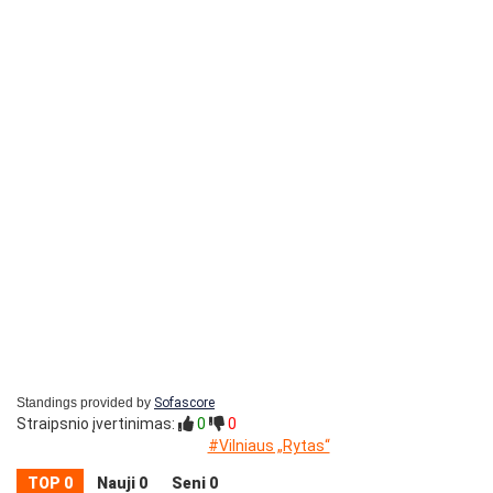
Standings provided by
Sofascore
Straipsnio įvertinimas:
0
0
#Vilniaus „Rytas“
TOP 0
Nauji 0
Seni 0