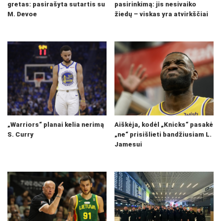
gretas: pasirašyta sutartis su
pasirinkimą: jis nesivaiko
M. Devoe
žiedų – viskas yra atvirkščiai
„Warriors“ planai kelia nerimą
Aiškėja, kodėl „Knicks“ pasakė
S. Curry
„ne“ prisišlieti bandžiusiam L.
Jamesui