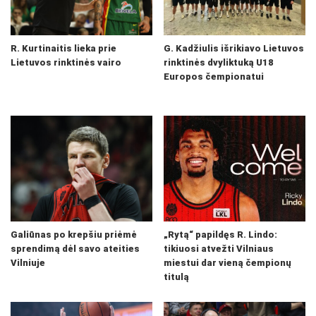
R. Kurtinaitis lieka prie
G. Kadžiulis išrikiavo Lietuvos
Lietuvos rinktinės vairo
rinktinės dvyliktuką U18
Europos čempionatui
Galiūnas po krepšiu priėmė
„Rytą“ papildęs R. Lindo:
sprendimą dėl savo ateities
tikiuosi atvežti Vilniaus
Vilniuje
miestui dar vieną čempionų
titulą