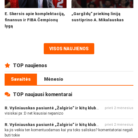
E. Skersis apie komplektaciją,
„Gargždų“ priekinę liniją
finansus ir FIBA Čempionų
sustiprino A. Mikalauskas
lygą
VISOS NAUJIENOS
TOP naujienos
Savaitės
Mėnesio
TOP naujausi komentarai
R. Vyšniauskas pasiuntė „Žalgirio“ ir kitų klubų fanus
prieš 2 mėnesius
visiskai px :D net kiausiai nepanizo
R. Vyšniauskas pasiuntė „Žalgirio“ ir kitų klubų fanus
prieš 2 mėnesius
ka jis veikia ten komentuodamas kai yra toks saliskas? komentatoriai negali
buti tokie