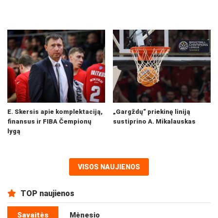
E. Skersis apie komplektaciją,
„Gargždų“ priekinę liniją
finansus ir FIBA Čempionų
sustiprino A. Mikalauskas
lygą
VISOS NAUJIENOS
TOP naujienos
Savaitės
Mėnesio