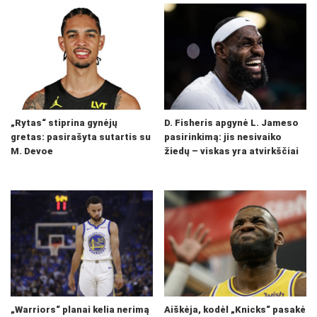
„Rytas“ stiprina gynėjų
D. Fisheris apgynė L. Jameso
gretas: pasirašyta sutartis su
pasirinkimą: jis nesivaiko
M. Devoe
žiedų – viskas yra atvirkščiai
„Warriors“ planai kelia nerimą
Aiškėja, kodėl „Knicks“ pasakė