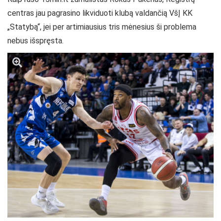
centras jau pagrasino likviduoti klubą valdančią VšĮ KK
„Statybą“, jei per artimiausius tris mėnesius ši problema
nebus išspręsta.