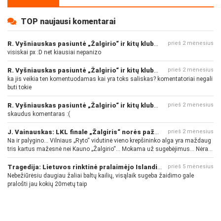
TOP naujausi komentarai
R. Vyšniauskas pasiuntė „Žalgirio“ ir kitų klubų fanus
prieš 2 mėnesius
visiskai px :D net kiausiai nepanizo
R. Vyšniauskas pasiuntė „Žalgirio“ ir kitų klubų fanus
prieš 2 mėnesius
ka jis veikia ten komentuodamas kai yra toks saliskas? komentatoriai negali
buti tokie
R. Vyšniauskas pasiuntė „Žalgirio“ ir kitų klubų fanus
prieš 2 mėnesius
skaudus komentaras :(
J. Vainauskas: LKL finale „Žalgiris“ norės pažeminti „Rytą“
prieš 2 mėnesius
Na ir palygino... Vilniaus „Ryto“ vidutinė vieno krepšininko alga yra maždaug
tris kartus mažesnė nei Kauno „Žalgirio“... Mokama už sugebėjimus... Nėra
pinigų - nėra gerų žaidėjų...
Tragedija: Lietuvos rinktinė pralaimėjo Islandijai
prieš 5 mėnesius
Nebežiūrėsiu daugiau žaliai baltų kailių, visąlaik sugeba žaidimo gale
pralošti jau kokių 20metų taip