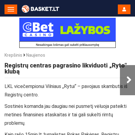
Toggle
Navigation
Krepšinis
Naujienos
Registrų centras pagrasino likviduoti „Ryto“
klubą
LKL vicečempionui Vilniaus „Rytui“ – pavojaus skambutis iš
Registrų centro.
Sostinės komanda jau daugiau nei pusmetį vėluoja pateikti
metines finansines ataskaitas ir tai gali sukelti rimtų
problemų.
Kaip rašo 15min.lt žurnalistas Rokas Pakėnas, Registrų