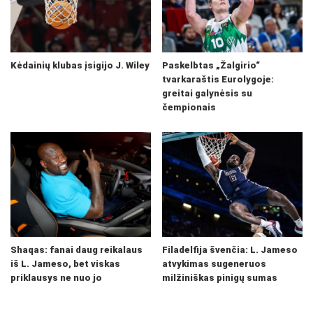
Kėdainių klubas įsigijo J. Wiley
Paskelbtas „Žalgirio“
tvarkaraštis Eurolygoje:
greitai galynėsis su
čempionais
Shaqas: fanai daug reikalaus
Filadelfija švenčia: L. Jameso
iš L. Jameso, bet viskas
atvykimas sugeneruos
priklausys ne nuo jo
milžiniškas pinigų sumas