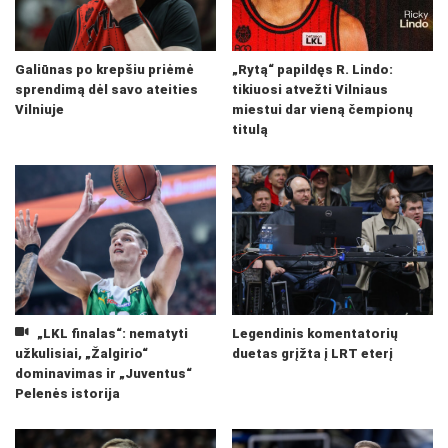
Galiūnas po krepšiu priėmė
„Rytą“ papildęs R. Lindo:
sprendimą dėl savo ateities
tikiuosi atvežti Vilniaus
Vilniuje
miestui dar vieną čempionų
titulą
„LKL finalas“: nematyti
Legendinis komentatorių
užkulisiai, „Žalgirio“
duetas grįžta į LRT eterį
dominavimas ir „Juventus“
Pelenės istorija