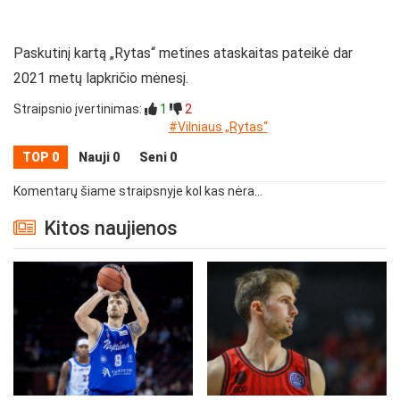
Paskutinį kartą „Rytas“ metines ataskaitas pateikė dar
2021 metų lapkričio mėnesį.
Straipsnio įvertinimas:
1
2
#Vilniaus „Rytas“
TOP 0
Nauji 0
Seni 0
Komentarų šiame straipsnyje kol kas nėra...
Kitos naujienos