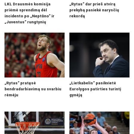
LKL Drausmės komisija
„Rytas“ dar prieš atvirą
priėmė sprendimą dėl
prekybą pasiekė narysčių
incidento po „Neptūno“ ir
rekordą
„Juventus“ rungtynių
„Rytas“ pratęsė
„Lietkabelis“ pasikvietė
bendradarbiavimą su svarbiu
Eurolygos patirties turintį
rėmėju
gynėją