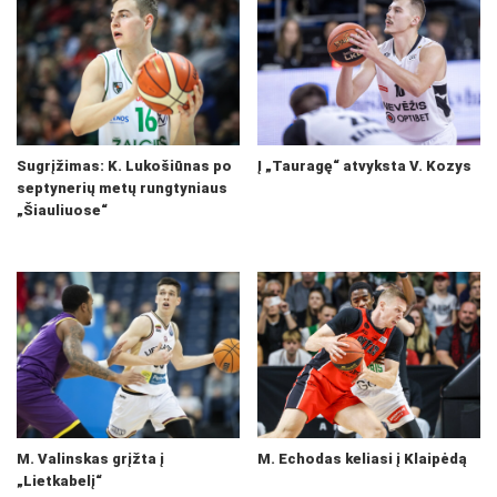
Sugrįžimas: K. Lukošiūnas po
Į „Tauragę“ atvyksta V. Kozys
septynerių metų rungtyniaus
„Šiauliuose“
M. Valinskas grįžta į
M. Echodas keliasi į Klaipėdą
„Lietkabelį“