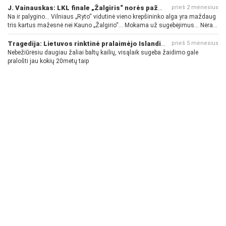
J. Vainauskas: LKL finale „Žalgiris“ norės pažeminti „Rytą“
prieš 2 mėnesius
Na ir palygino... Vilniaus „Ryto“ vidutinė vieno krepšininko alga yra maždaug
tris kartus mažesnė nei Kauno „Žalgirio“... Mokama už sugebėjimus... Nėra
pinigų - nėra gerų žaidėjų...
Tragedija: Lietuvos rinktinė pralaimėjo Islandijai
prieš 5 mėnesius
Nebežiūrėsiu daugiau žaliai baltų kailių, visąlaik sugeba žaidimo gale
pralošti jau kokių 20metų taip