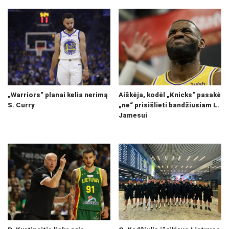
„Warriors“ planai kelia nerimą
Aiškėja, kodėl „Knicks“ pasakė
S. Curry
„ne“ prisišlieti bandžiusiam L.
Jamesui