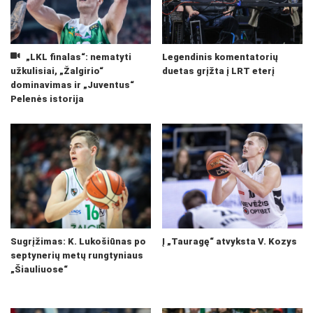
„LKL finalas“: nematyti
Legendinis komentatorių
užkulisiai, „Žalgirio“
duetas grįžta į LRT eterį
dominavimas ir „Juventus“
Pelenės istorija
Sugrįžimas: K. Lukošiūnas po
Į „Tauragę“ atvyksta V. Kozys
septynerių metų rungtyniaus
„Šiauliuose“