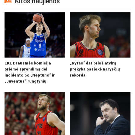
Kitos naujienos
LKL Drausmės komisija
„Rytas“ dar prieš atvirą
priėmė sprendimą dėl
prekybą pasiekė narysčių
incidento po „Neptūno“ ir
rekordą
„Juventus“ rungtynių