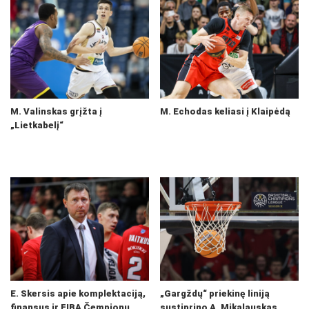
M. Valinskas grįžta į
M. Echodas keliasi į Klaipėdą
„Lietkabelį“
E. Skersis apie komplektaciją,
„Gargždų“ priekinę liniją
finansus ir FIBA Čempionų
sustiprino A. Mikalauskas