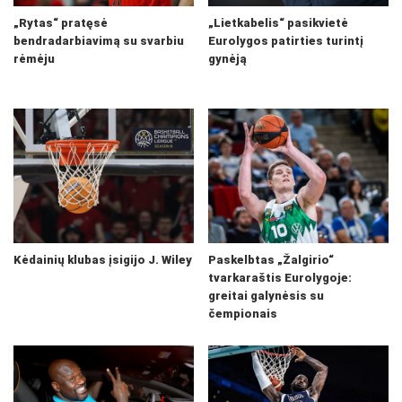
„Rytas“ pratęsė
„Lietkabelis“ pasikvietė
bendradarbiavimą su svarbiu
Eurolygos patirties turintį
rėmėju
gynėją
Kėdainių klubas įsigijo J. Wiley
Paskelbtas „Žalgirio“
tvarkaraštis Eurolygoje:
greitai galynėsis su
čempionais