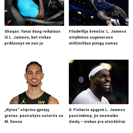
Shaqas: fanai daug reikalaus
Filadelfija švenčia: L. Jameso
iš L. Jameso, bet viskas
atvykimas sugeneruos
priklausys ne nuo jo
milžiniškas pinigų sumas
„Rytas“ stiprina gynėjų
D. Fisheris apgynė L. Jameso
gretas: pasirašyta sutartis su
pasirinkimą: jis nesivaiko
M. Devoe
žiedų – viskas yra atvirkščiai