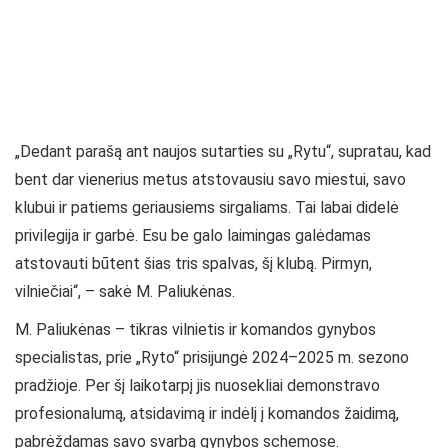
„Dedant parašą ant naujos sutarties su „Rytu“, supratau, kad
bent dar vienerius metus atstovausiu savo miestui, savo
klubui ir patiems geriausiems sirgaliams. Tai labai didelė
privilegija ir garbė. Esu be galo laimingas galėdamas
atstovauti būtent šias tris spalvas, šį klubą. Pirmyn,
vilniečiai“, – sakė M. Paliukėnas.
M. Paliukėnas – tikras vilnietis ir komandos gynybos
specialistas, prie „Ryto“ prisijungė 2024–2025 m. sezono
pradžioje. Per šį laikotarpį jis nuosekliai demonstravo
profesionalumą, atsidavimą ir indėlį į komandos žaidimą,
pabrėždamas savo svarbą gynybos schemose.