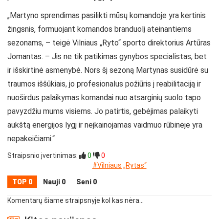
„Martyno sprendimas pasilikti mūsų komandoje yra kertinis
žingsnis, formuojant komandos branduolį ateinantiems
sezonams, – teigė Vilniaus „Ryto“ sporto direktorius Artūras
Jomantas. – Jis ne tik patikimas gynybos specialistas, bet
ir išskirtinė asmenybė. Nors šį sezoną Martynas susidūrė su
traumos iššūkiais, jo profesionalus požiūris į reabilitaciją ir
nuoširdus palaikymas komandai nuo atsarginių suolo tapo
pavyzdžiu mums visiems. Jo patirtis, gebėjimas palaikyti
aukštą energijos lygį ir neįkainojamas vaidmuo rūbinėje yra
nepakeičiami.“
Straipsnio įvertinimas:
0
0
#Vilniaus „Rytas“
TOP 0
Nauji 0
Seni 0
Komentarų šiame straipsnyje kol kas nėra...