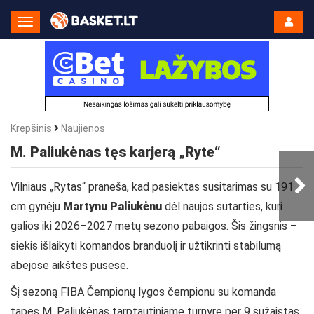
Toggle
Navigation
Krepšinis
Naujienos
M. Paliukėnas tęs karjerą „Ryte“
Vilniaus „Rytas“ praneša, kad pasiektas susitarimas su 191
cm gynėju
Martynu Paliukėnu
dėl naujos sutarties, kuri
galios iki 2026–2027 metų sezono pabaigos. Šis žingsnis –
siekis išlaikyti komandos branduolį ir užtikrinti stabilumą
abejose aikštės pusėse.
Šį sezoną FIBA Čempionų lygos čempionu su komanda
tapęs M. Paliukėnas tarptautiniame turnyre per 9 sužaistas