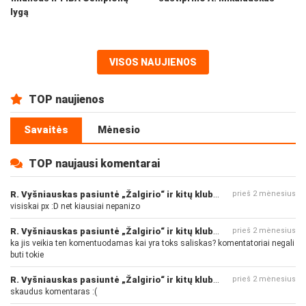
lygą
VISOS NAUJIENOS
TOP naujienos
Savaitės
Mėnesio
TOP naujausi komentarai
R. Vyšniauskas pasiuntė „Žalgirio“ ir kitų klubų fanus
prieš 2 mėnesius
visiskai px :D net kiausiai nepanizo
R. Vyšniauskas pasiuntė „Žalgirio“ ir kitų klubų fanus
prieš 2 mėnesius
ka jis veikia ten komentuodamas kai yra toks saliskas? komentatoriai negali
buti tokie
R. Vyšniauskas pasiuntė „Žalgirio“ ir kitų klubų fanus
prieš 2 mėnesius
skaudus komentaras :(