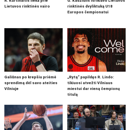
R. Kurtinaitis lieka prie
G. Kadžiulis išrikiavo Lietuvos
Lietuvos rinktinės vairo
rinktinės dvyliktuką U18
Europos čempionatui
Galiūnas po krepšiu priėmė
„Rytą“ papildęs R. Lindo:
sprendimą dėl savo ateities
tikiuosi atvežti Vilniaus
Vilniuje
miestui dar vieną čempionų
titulą