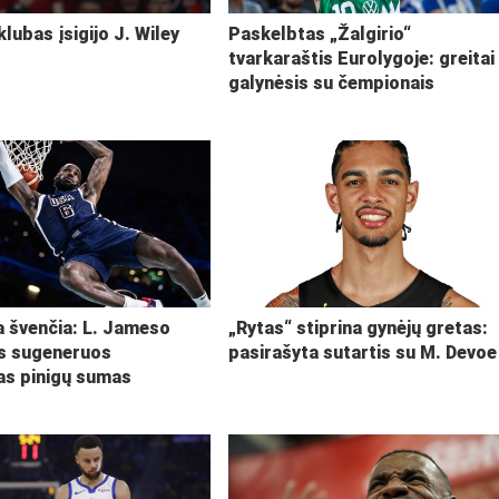
klubas įsigijo J. Wiley
Paskelbtas „Žalgirio“
tvarkaraštis Eurolygoje: greitai
galynėsis su čempionais
ja švenčia: L. Jameso
„Rytas“ stiprina gynėjų gretas:
s sugeneruos
pasirašyta sutartis su M. Devoe
kas pinigų sumas