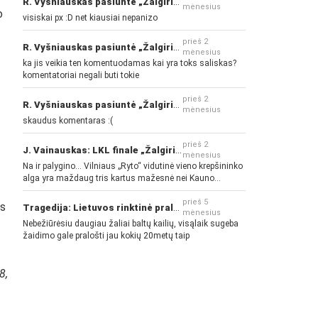
R. Vyšniauskas pasiuntė „Žalgirio“ ir kitų klubų fanus
mėnesius
o
visiskai px :D net kiausiai nepanizo
prieš 2
R. Vyšniauskas pasiuntė „Žalgirio“ ir kitų klubų fanus
mėnesius
ka jis veikia ten komentuodamas kai yra toks saliskas?
komentatoriai negali buti tokie
prieš 2
R. Vyšniauskas pasiuntė „Žalgirio“ ir kitų klubų fanus
mėnesius
skaudus komentaras :(
prieš 2
J. Vainauskas: LKL finale „Žalgiris“ norės pažeminti „Rytą“
mėnesius
Na ir palygino... Vilniaus „Ryto“ vidutinė vieno krepšininko
alga yra maždaug tris kartus mažesnė nei Kauno
„Žalgirio“... Mokama už sugebėjimus... Nėra pinigų - nėra
gerų žaidėjų...
prieš 5
is
Tragedija: Lietuvos rinktinė pralaimėjo Islandijai
mėnesius
Nebežiūrėsiu daugiau žaliai baltų kailių, visąlaik sugeba
žaidimo gale pralošti jau kokių 20metų taip
8,