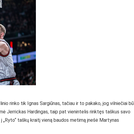
io rinko tik Ignas Sargiūnas, tačiau ir to pakako, jog vilniečiai b
ėmė Jerrickas Hardingas, taip pat vienintelis rinktęs taškus savo
 į „Ryto“ taškų kraitį vieną baudos metimą įnešė Martynas