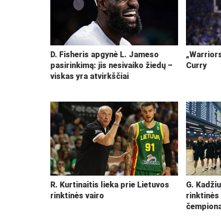
D. Fisheris apgynė L. Jameso
„Warriors
pasirinkimą: jis nesivaiko žiedų –
Curry
viskas yra atvirkščiai
R. Kurtinaitis lieka prie Lietuvos
G. Kadžiu
rinktinės vairo
rinktinės
čempiona