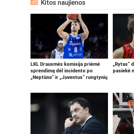
Kitos naujienos
LKL Drausmės komisija priėmė
„Rytas“ d
sprendimą dėl incidento po
pasiekė 
„Neptūno“ ir „Juventus“ rungtynių