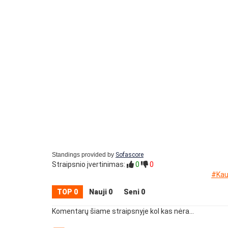
Standings provided by
Sofascore
Straipsnio įvertinimas:
0
0
#Kaun
TOP 0
Nauji 0
Seni 0
Komentarų šiame straipsnyje kol kas nėra...