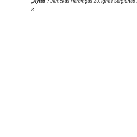
„Rytas“:
Jerrickas Hardingas 20, Ignas Sargiūnas i
8.