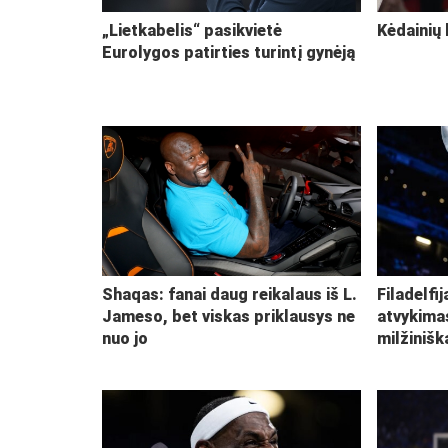
„Lietkabelis“ pasikvietė
Kėdainių 
Eurolygos patirties turintį gynėją
Shaqas: fanai daug reikalaus iš L.
Filadelfi
Jameso, bet viskas priklausys ne
atvykima
nuo jo
milžiniš