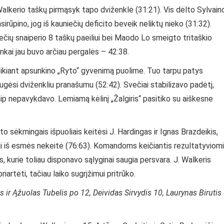
Walkerio taškų pirmąsyk tapo dviženklė (31:21). Vis dėlto Sylvain
irūpino, jog iš kauniečių deficito beveik neliktų nieko (31:32).
čių snaiperio 8 taškų paeiliui bei Maodo Lo smeigto tritaškio
kai jau buvo arčiau pergalės – 42:38.
eikiant apsunkino „Ryto“ gyvenimą puolime. Tuo tarpu patys
iaugėsi dviženkliu pranašumu (52:42). Svečiai stabilizavo padėtį,
ip nepavykdavo. Lemiamą kėlinį „Žalgiris“ pasitiko su aiškesne
o sėkmingais išpuoliais keitėsi J. Hardingas ir Ignas Brazdeikis,
tai iš esmės nekeitė (76:63). Komandoms keičiantis rezultatyviom
s, kurie toliau disponavo sąlyginai saugia persvara. J. Walkeris
iartėti, tačiau laiko sugrįžimui pritrūko.
s ir Ąžuolas Tubelis po 12, Deividas Sirvydis 10, Laurynas Birutis 