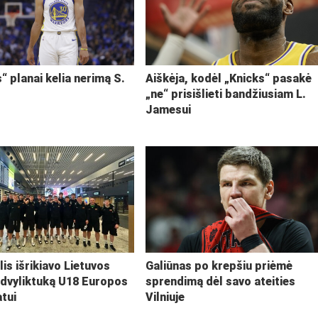
“ planai kelia nerimą S.
Aiškėja, kodėl „Knicks“ pasakė
„ne“ prisišlieti bandžiusiam L.
Jamesui
lis išrikiavo Lietuvos
Galiūnas po krepšiu priėmė
 dvyliktuką U18 Europos
sprendimą dėl savo ateities
tui
Vilniuje