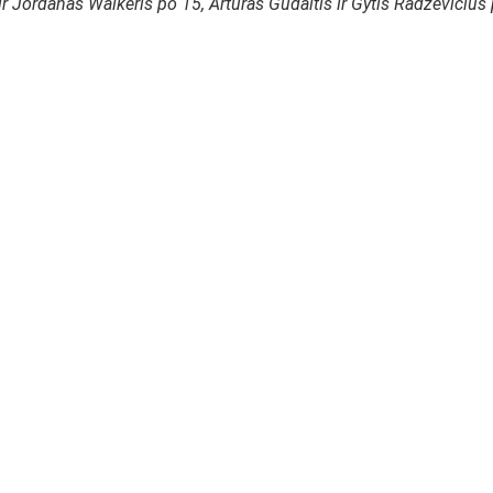
r Jordanas Walkeris po 15, Artūras Gudaitis ir Gytis Radzevičius