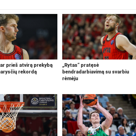
ar prieš atvirą prekybą
„Rytas“ pratęsė
narysčių rekordą
bendradarbiavimą su svarbiu
rėmėju