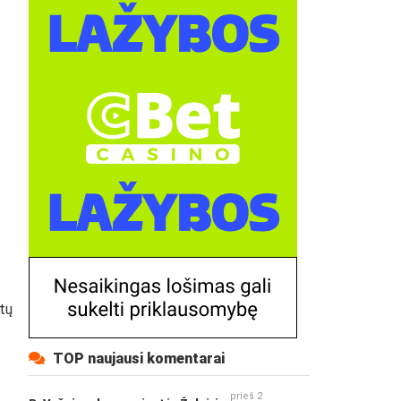
ūtų
TOP naujausi komentarai
prieš 2