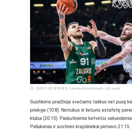
2025-11-02 18:59
© R. Lukoševičius/Betsafe–LKL nuotr.
Susitikimo pradžioje svečiams taškus net pusę kėlin
priekyje (10:8). Netrukus iš lietuvio estafetę per
klubui (20:15). Paskutinėmis ketvirčio sekundėmis
Paliukėnas ir sostinės krepšininkai pirmavo 21:15.