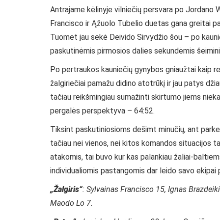
Antrajame kėlinyje vilniečių persvara po Jordano 
Francisco ir Ąžuolo Tubelio duetas gana greitai pas
Tuomet jau sekė Deivido Sirvydžio šou – po kaunie
paskutinėmis pirmosios dalies sekundėmis šeiminin
Po pertraukos kauniečių gynybos gniaužtai kaip r
žalgiriečiai pamažu didino atotrūkį ir jau patys dž
tačiau reikšmingiau sumažinti skirtumo jiems nieka
pergalės perspektyva – 64:52.
Tiksint paskutiniosioms dešimt minučių, ant parket
tačiau nei vienos, nei kitos komandos situacijos 
atakomis, tai buvo kur kas palankiau žaliai-baltiem
individualiomis pastangomis dar leido savo ekipai pr
„Žalgiris“
: Sylvainas Francisco 15, Ignas Brazdeiki
Maodo Lo 7.