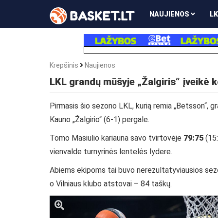
NAUJIENOS
LK
Krepšinis
Naujienos
LKL grandų mūšyje „Žalgiris“ įveikė 
Pirmasis šio sezono LKL, kurią remia „Betsson“, g
Kauno „Žalgirio“ (6-1) pergale.
Tomo Masiulio kariauna savo tvirtovėje
79:75
(15
vienvalde turnyrinės lentelės lydere.
Abiems ekipoms tai buvo nerezultatyviausios sezon
o Vilniaus klubo atstovai – 84 taškų.