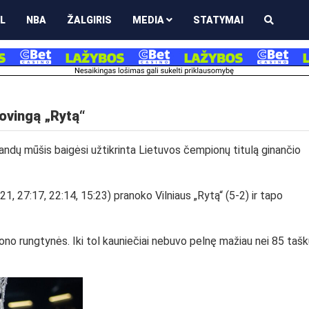
L
NBA
ŽALGIRIS
MEDIA
STATYMAI
kovingą „Rytą“
randų mūšis baigėsi užtikrinta Lietuvos čempionų titulą ginančio
:21, 27:17, 22:14, 15:23) pranoko Vilniaus „Rytą“ (5-2) ir tapo
o rungtynės. Iki tol kauniečiai nebuvo pelnę mažiau nei 85 tašk