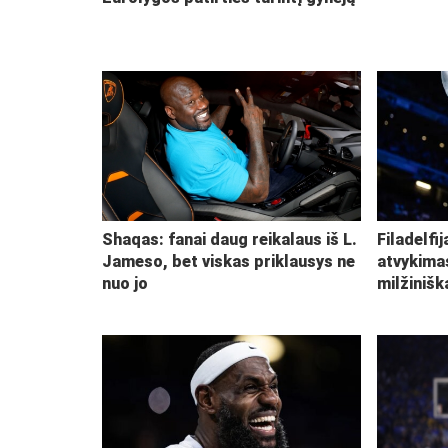
Shaqas: fanai daug reikalaus iš L.
Filadelfi
Jameso, bet viskas priklausys ne
atvykima
nuo jo
milžiniš