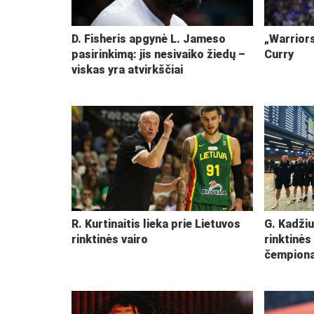
D. Fisheris apgynė L. Jameso
„Warriors
pasirinkimą: jis nesivaiko žiedų –
Curry
viskas yra atvirkščiai
R. Kurtinaitis lieka prie Lietuvos
G. Kadžiu
rinktinės vairo
rinktinės
čempiona