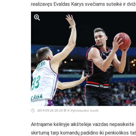
realizavęs Evaldas Kairys svečiams suteikė ir dvi
2019-09-24 20:24
© R.Vyšniausko nuotr.
Antrajame kėlinyje aikštelėje vaizdas nepasikeitė 
skirtumą tarp komandų padidino iki penkiolikos taš