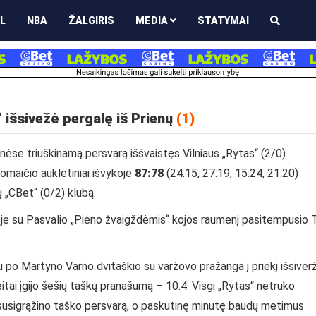
L
NBA
ŽALGIRIS
MEDIA
STATYMAI
 išsivežė pergalę iš Prienų
(1)
nėse triuškinamą persvarą iššvaistęs Vilniaus „Rytas“ (2/0)
domaičio auklėtiniai išvykoje
87:78
(24:15, 27:19, 15:24, 21:20)
ų „CBet“ (0/2) klubą.
voje su Pasvalio „Pieno žvaigždėmis“ kojos raumenį pasitempusio 
au po Martyno Varno dvitaškio su varžovo pražanga į priekį išsiver
eitai įgijo šešių taškų pranašumą – 10:4. Visgi „Rytas“ netruko
is susigrąžino taško persvarą, o paskutinę minutę baudų metimus