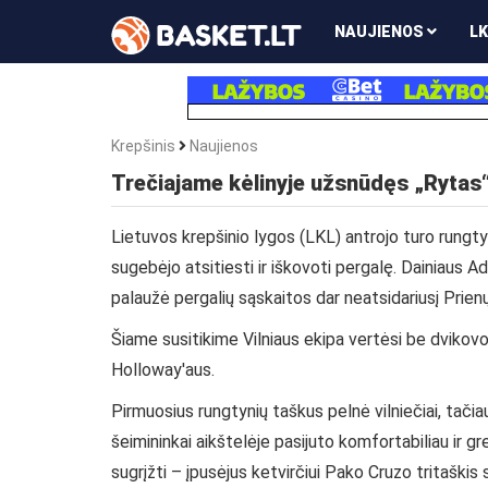
NAUJIENOS
LK
Krepšinis
Naujienos
Trečiajame kėlinyje užsnūdęs „Rytas“
Lietuvos krepšinio lygos (LKL) antrojo turo rungty
sugebėjo atsitiesti ir iškovoti pergalę. Dainiaus A
palaužė pergalių sąskaitos dar neatsidariusį Prien
Šiame susitikime Vilniaus ekipa vertėsi be dviko
Holloway'aus.
Pirmuosius rungtynių taškus pelnė vilniečiai, tači
šeimininkai aikštelėje pasijuto komfortabiliau ir gr
sugrįžti – įpusėjus ketvirčiui Pako Cruzo tritašk