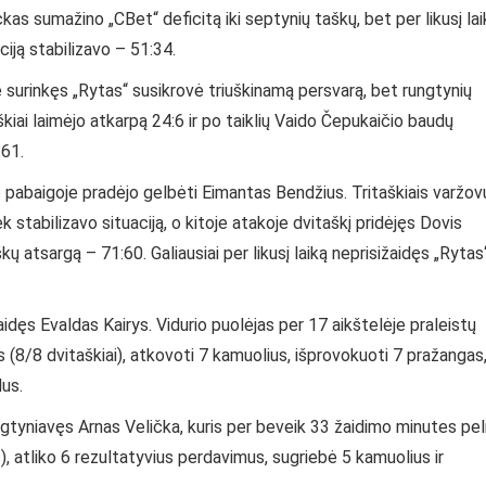
s sumažino „CBet“ deficitą iki septynių taškų, bet per likusį lai
ciją stabilizavo – 51:34.
e surinkęs „Rytas“ susikrovė triuškinamą persvarą, bet rungtynių
kiai laimėjo atkarpą 24:6 ir po taiklių Vaido Čepukaičio baudų
:61.
o pabaigoje pradėjo gelbėti Eimantas Bendžius. Tritaškiais varžov
ek stabilizavo situaciją, o kitoje atakoje dvitaškį pridėjęs Dovis
ų atsargą – 71:60. Galiausiai per likusį laiką neprisižaidęs „Rytas
dęs Evaldas Kairys. Vidurio puolėjas per 17 aikštelėje praleistų
 (8/8 dvitaškiai), atkovoti 7 kamuolius, išprovokuoti 7 pražangas
us.
gtyniavęs Arnas Velička, kuris per beveik 33 žaidimo minutes pe
s), atliko 6 rezultatyvius perdavimus, sugriebė 5 kamuolius ir