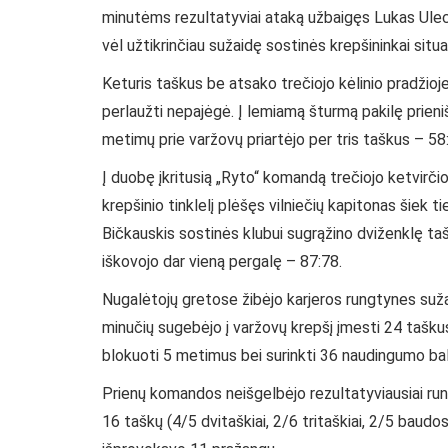
minutėms rezultatyviai ataką užbaigęs Lukas Ulecka
vėl užtikrinčiau sužaidę sostinės krepšininkai situa
Keturis taškus be atsako trečiojo kėlinio pradžioj
perlaužti nepajėgė. Į lemiamą šturmą pakilę prieniš
metimų prie varžovų priartėjo per tris taškus – 58
Į duobę įkritusią „Ryto“ komandą trečiojo ketvirči
krepšinio tinklelį plėšęs vilniečių kapitonas šiek ti
Bičkauskis sostinės klubui sugrąžino dviženklę tašk
iškovojo dar vieną pergalę – 87:78.
Nugalėtojų gretose žibėjo karjeros rungtynes sužai
minučių sugebėjo į varžovų krepšį įmesti 24 taškus
blokuoti 5 metimus bei surinkti 36 naudingumo bal
Prienų komandos neišgelbėjo rezultatyviausiai run
16 taškų (4/5 dvitaškiai, 2/6 tritaškiai, 2/5 baudo