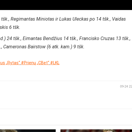
6 tšk., Regimantas Miniotas ir Lukas Uleckas po 14 tšk., Vaidas
kis 6 tšk.
ud.) 24 tšk., Eimantas Bendžius 14 tšk., Francisko Cruzas 13 tšk.,
k., Cameronas Bairstow (6 atk. kam.) 9 tšk.
aus „Rytas“
#Prienų „CBet“
#LKL
09-24 2