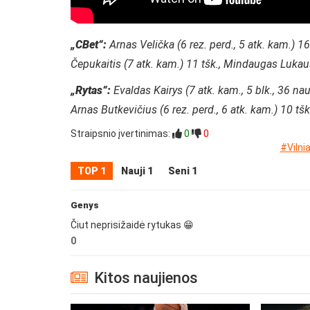
„CBet“:
Arnas Velička (6 rez. perd., 5 atk. kam.) 1
Čepukaitis (7 atk. kam.) 11 tšk., Mindaugas Lukaus
„Rytas“:
Evaldas Kairys (7 atk. kam., 5 blk., 36 na
Arnas Butkevičius (6 rez. perd., 6 atk. kam.) 10 tš
Straipsnio įvertinimas:
0
0
#Vilni
TOP 1
Nauji 1
Seni 1
Genys
Čiut neprisižaidė rytukas 😁
0
Kitos naujienos