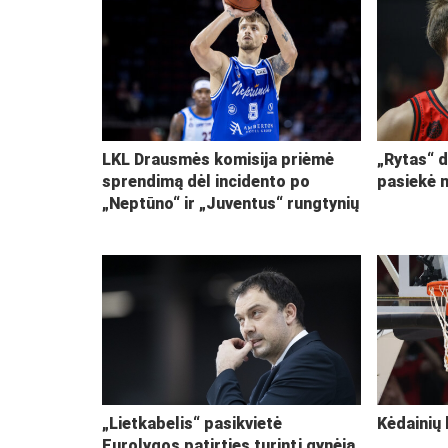
LKL Drausmės komisija priėmė
„Rytas“ d
sprendimą dėl incidento po
pasiekė 
„Neptūno“ ir „Juventus“ rungtynių
„Lietkabelis“ pasikvietė
Kėdainių 
Eurolygos patirties turintį gynėją