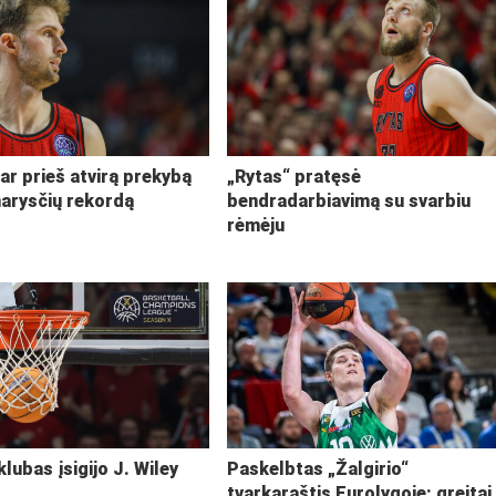
ar prieš atvirą prekybą
„Rytas“ pratęsė
narysčių rekordą
bendradarbiavimą su svarbiu
rėmėju
klubas įsigijo J. Wiley
Paskelbtas „Žalgirio“
tvarkaraštis Eurolygoje: greitai