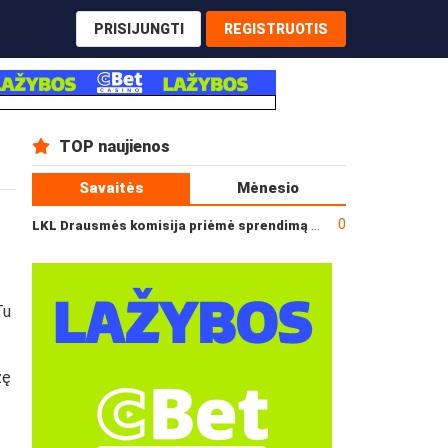
PRISIJUNGTI
REGISTRUOTIS
TOP naujienos
Savaitės
Mėnesio
0
LKL Drausmės komisija priėmė sprendimą dėl incidento po „Neptūno“ ir „Juventus“ rungtynių
Tu
žę