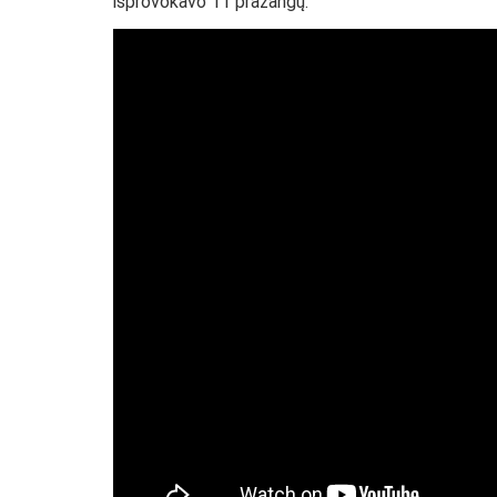
išprovokavo 11 pražangų.