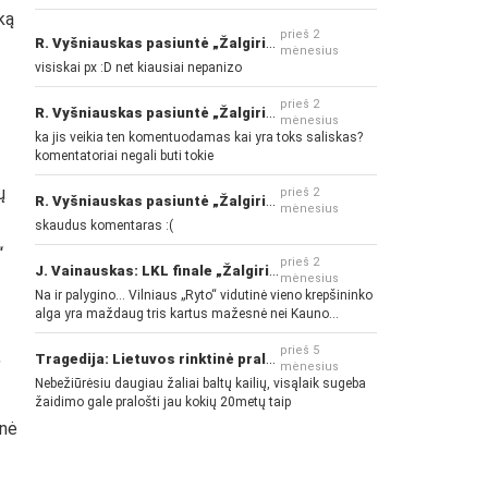
ką
prieš 2
R. Vyšniauskas pasiuntė „Žalgirio“ ir kitų klubų fanus
mėnesius
visiskai px :D net kiausiai nepanizo
prieš 2
R. Vyšniauskas pasiuntė „Žalgirio“ ir kitų klubų fanus
mėnesius
ka jis veikia ten komentuodamas kai yra toks saliskas?
komentatoriai negali buti tokie
ų
prieš 2
R. Vyšniauskas pasiuntė „Žalgirio“ ir kitų klubų fanus
mėnesius
skaudus komentaras :(
“
prieš 2
J. Vainauskas: LKL finale „Žalgiris“ norės pažeminti „Rytą“
mėnesius
Na ir palygino... Vilniaus „Ryto“ vidutinė vieno krepšininko
alga yra maždaug tris kartus mažesnė nei Kauno
„Žalgirio“... Mokama už sugebėjimus... Nėra pinigų - nėra
gerų žaidėjų...
prieš 5
,
Tragedija: Lietuvos rinktinė pralaimėjo Islandijai
mėnesius
Nebežiūrėsiu daugiau žaliai baltų kailių, visąlaik sugeba
žaidimo gale pralošti jau kokių 20metų taip
lnė