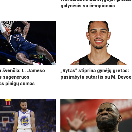
galynėsis su čempionais
ja švenčia: L. Jameso
„Rytas“ stiprina gynėjų gretas:
s sugeneruos
pasirašyta sutartis su M. Devoe
kas pinigų sumas