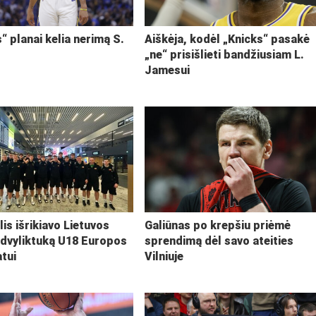
“ planai kelia nerimą S.
Aiškėja, kodėl „Knicks“ pasakė
„ne“ prisišlieti bandžiusiam L.
Jamesui
lis išrikiavo Lietuvos
Galiūnas po krepšiu priėmė
 dvyliktuką U18 Europos
sprendimą dėl savo ateities
tui
Vilniuje