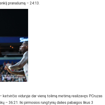
ženklį pranašumą – 24:13.
– ketvirčio viduryje dar vieną tolimą metimą realizavęs P.Cruzas
kų – 36:21. Iki pirmosios rungtynių dalies pabaigos likus 3