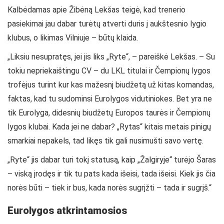
Kalbėdamas apie Žibėną Lekšas teigė, kad trenerio
pasiekimai jau dabar turėtų atverti duris į aukštesnio lygio
klubus, o likimas Vilniuje – būtų klaida.
„Liksiu nesupratęs, jei jis liks „Ryte“, – pareiškė Lekšas. – Su
tokiu nepriekaištingu CV – du LKL titulai ir Čempionų lygos
trofėjus turint kur kas mažesnį biudžetą už kitas komandas,
faktas, kad tu sudominsi Eurolygos vidutiniokes. Bet yra ne
tik Eurolyga, didesnių biudžetų Europos taurės ir Čempionų
lygos klubai. Kada jei ne dabar? „Rytas“ kitais metais pinigų
smarkiai nepakels, tad likęs tik gali nusimušti savo vertę.
„Ryte“ jis dabar turi tokį statusą, kaip „Žalgiryje“ turėjo Šaras
– viską įrodęs ir tik tu pats kada išeisi, tada išeisi. Kiek jis čia
norės būti – tiek ir bus, kada norės sugrįžti – tada ir sugrįš.“
Eurolygos atkrintamosios