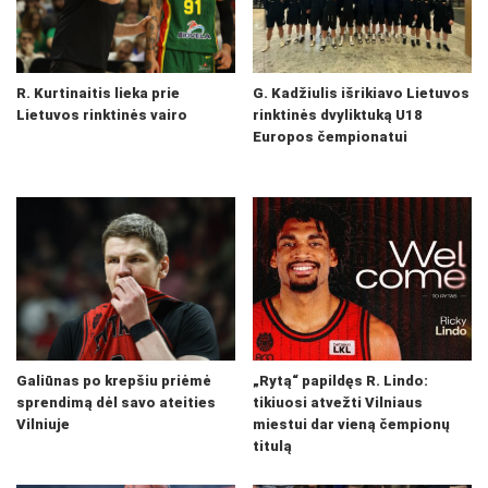
R. Kurtinaitis lieka prie
G. Kadžiulis išrikiavo Lietuvos
Lietuvos rinktinės vairo
rinktinės dvyliktuką U18
Europos čempionatui
Galiūnas po krepšiu priėmė
„Rytą“ papildęs R. Lindo:
sprendimą dėl savo ateities
tikiuosi atvežti Vilniaus
Vilniuje
miestui dar vieną čempionų
titulą