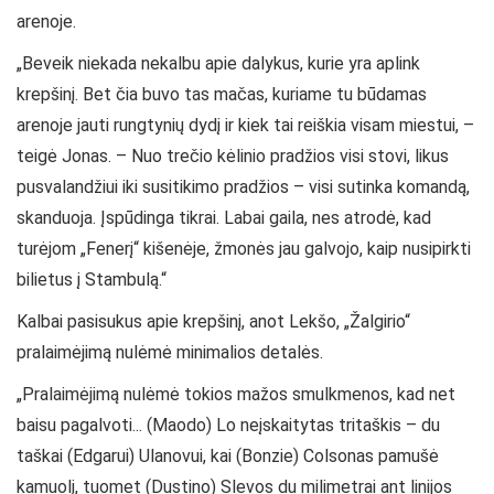
arenoje.
„Beveik niekada nekalbu apie dalykus, kurie yra aplink
krepšinį. Bet čia buvo tas mačas, kuriame tu būdamas
arenoje jauti rungtynių dydį ir kiek tai reiškia visam miestui, –
teigė Jonas. – Nuo trečio kėlinio pradžios visi stovi, likus
pusvalandžiui iki susitikimo pradžios – visi sutinka komandą,
skanduoja. Įspūdinga tikrai. Labai gaila, nes atrodė, kad
turėjom „Fenerį“ kišenėje, žmonės jau galvojo, kaip nusipirkti
bilietus į Stambulą.“
Kalbai pasisukus apie krepšinį, anot Lekšo, „Žalgirio“
pralaimėjimą nulėmė minimalios detalės.
„Pralaimėjimą nulėmė tokios mažos smulkmenos, kad net
baisu pagalvoti... (Maodo) Lo neįskaitytas tritaškis – du
taškai (Edgarui) Ulanovui, kai (Bonzie) Colsonas pamušė
kamuolį, tuomet (Dustino) Slevos du milimetrai ant linijos