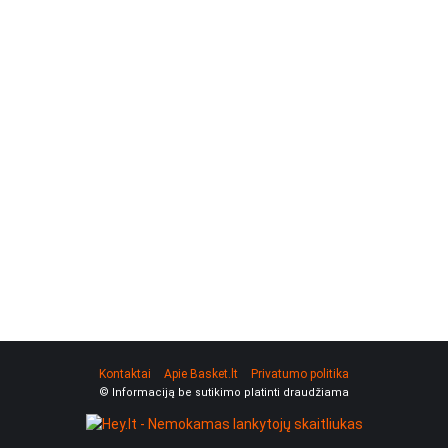
Kontaktai
Apie Basket.lt
Privatumo politika
© Informaciją be sutikimo platinti draudžiama