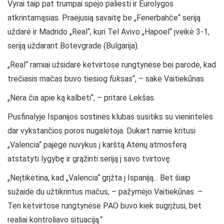
Vyrai taip pat trumpai spėjo paliesti ir Eurolygos
atkrintamąsias. Praėjusią savaitę be „Fenerbahče“ seriją
uždarė ir Madrido „Real“, kuri Tel Avivo „Hapoel“ įveikė 3-1,
seriją uždarant Botevgrade (Bulgarija).
„Real“ ramiai užsidarė ketvirtose rungtynėse bei parodė, kad
trečiasis mačas buvo tiesiog
fuksas
“, – sakė Vaitiekūnas.
„Nėra čia apie ką kalbėti“, – pritarė Lekšas.
Pusfinalyje Ispanijos sostinės klubas susitiks su vienintelės
dar vykstančios poros nugalėtoja. Dukart namie kritusi
„Valencia“ pajėgė nuvykus į karštą Atėnų atmosferą
atstatyti lygybę ir grąžinti seriją į savo tvirtovę.
„Neįtikėtina, kad „Valencia“ grįžta į Ispaniją... Bet šiaip
sužaidė du užtikrintus mačus, – pažymėjo Vaitiekūnas. –
Ten ketvirtose rungtynėse PAO buvo kiek sugrįžusi, bet
realiai kontroliavo situaciją.“