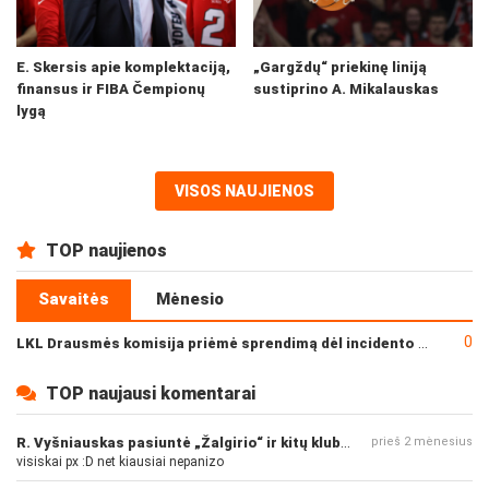
E. Skersis apie komplektaciją,
„Gargždų“ priekinę liniją
finansus ir FIBA Čempionų
sustiprino A. Mikalauskas
lygą
VISOS NAUJIENOS
TOP naujienos
Savaitės
Mėnesio
0
LKL Drausmės komisija priėmė sprendimą dėl incidento po „Neptūno“ ir „Juventus“ rungtynių
TOP naujausi komentarai
R. Vyšniauskas pasiuntė „Žalgirio“ ir kitų klubų fanus
prieš 2 mėnesius
visiskai px :D net kiausiai nepanizo