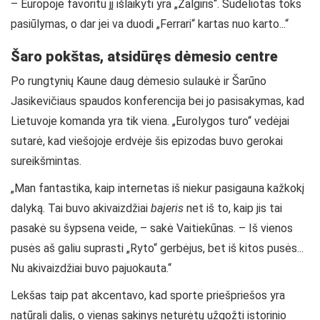
– Europoje favoritu jį išlaikyti yra „Žalgiris“. Sudėliotas toks
pasiūlymas, o dar jei va duodi „Ferrari“ kartas nuo karto...“
Šaro pokštas, atsidūręs dėmesio centre
Po rungtynių Kaune daug dėmesio sulaukė ir Šarūno
Jasikevičiaus spaudos konferencija bei jo pasisakymas, kad
Lietuvoje komanda yra tik viena. „Eurolygos turo“ vedėjai
sutarė, kad viešojoje erdvėje šis epizodas buvo gerokai
sureikšmintas.
„Man fantastika, kaip internetas iš niekur pasigauna kažkokį
dalyką. Tai buvo akivaizdžiai
bajeris
net iš to, kaip jis tai
pasakė su šypsena veide, – sakė Vaitiekūnas. – Iš vienos
pusės aš galiu suprasti „Ryto“ gerbėjus, bet iš kitos pusės...
Nu akivaizdžiai buvo pajuokauta.“
Lekšas taip pat akcentavo, kad sporte priešpriešos yra
natūrali dalis, o vienas sakinys neturėtų užgožti istorinio