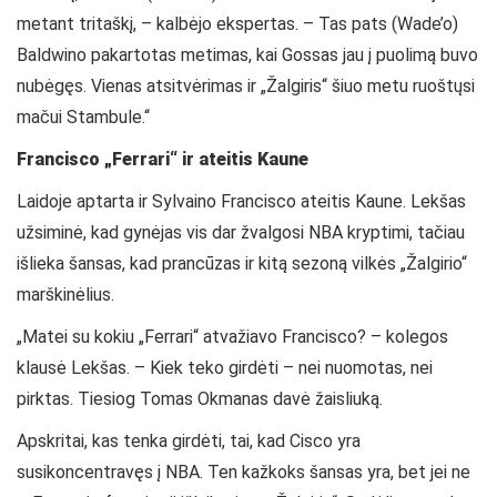
metant tritaškį, – kalbėjo ekspertas. – Tas pats (Wade’o)
Baldwino pakartotas metimas, kai Gossas jau į puolimą buvo
nubėgęs. Vienas atsitvėrimas ir „Žalgiris“ šiuo metu ruoštųsi
mačui Stambule.“
Francisco „Ferrari“ ir ateitis Kaune
Laidoje aptarta ir Sylvaino Francisco ateitis Kaune. Lekšas
užsiminė, kad gynėjas vis dar žvalgosi NBA kryptimi, tačiau
išlieka šansas, kad prancūzas ir kitą sezoną vilkės „Žalgirio“
marškinėlius.
„Matei su kokiu „Ferrari“ atvažiavo Francisco? – kolegos
klausė Lekšas. – Kiek teko girdėti – nei nuomotas, nei
pirktas. Tiesiog Tomas Okmanas davė žaisliuką.
Apskritai, kas tenka girdėti, tai, kad Cisco yra
susikoncentravęs į NBA. Ten kažkoks šansas yra, bet jei ne