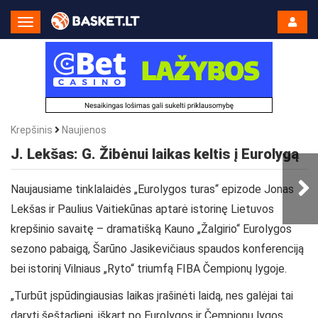
Toggle
Navigation
Krepšinis
Naujienos
J. Lekšas: G. Žibėnui laikas keltis į Eurolygą
Naujausiame tinklalaidės „Eurolygos turas“ epizode Jonas
Lekšas ir Paulius Vaitiekūnas aptarė istorinę Lietuvos
krepšinio savaitę – dramatišką Kauno „Žalgirio“ Eurolygos
sezono pabaigą, Šarūno Jasikevičiaus spaudos konferenciją
bei istorinį Vilniaus „Ryto“ triumfą FIBA Čempionų lygoje.
„Turbūt įspūdingiausias laikas įrašinėti laidą, nes galėjai tai
daryti šeštadienį, iškart po Eurolygos ir Čempionų lygos