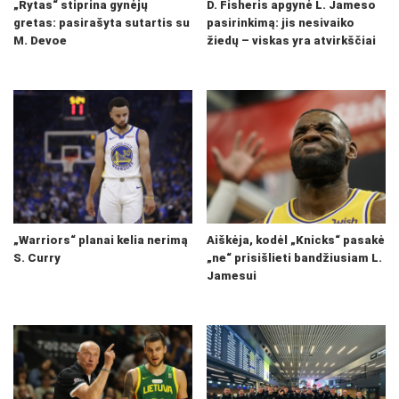
„Rytas“ stiprina gynėjų
D. Fisheris apgynė L. Jameso
gretas: pasirašyta sutartis su
pasirinkimą: jis nesivaiko
M. Devoe
žiedų – viskas yra atvirkščiai
„Warriors“ planai kelia nerimą
Aiškėja, kodėl „Knicks“ pasakė
S. Curry
„ne“ prisišlieti bandžiusiam L.
Jamesui