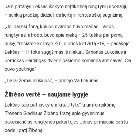
Jam pritaręs Lekšas išskyrė neįtikėtiną rungtynių scenarijų
– sunkią pradžią, didžiulį deficitą ir fantastišką sugrįžimą.
„Jei paimsi foną, kokios svarbos buvo mačas... Visos
rungtynės, atrodo, buvo apie nieką – 25 taškai per pirmą
pusę, trečiame kėlinyje -20, o prieš ketvirtą -18, – pasakojo
Lekšas. – Ir toks sugrįžimas iš niekur... Simonas Lukošius ir
Jerrickas Hardingas dviese pasiėmė komandą ant savęs. Čia
buvo ypatinga.“
„Tikrai žemai lenkiuosi“, – pridėjo Vaitiekūnas.
Žibėno vertė – naujame lygyje
Lekšas taip pat išskyrė ir kitą „Ryto“ triumfo reikšmę.
Trenerio Giedriaus Žibėno frazę apie gyvenimus
pakeisiančias rungtynes pakartojęs Jonas pirmiausia pirštu
bedė į patį Žibėną.