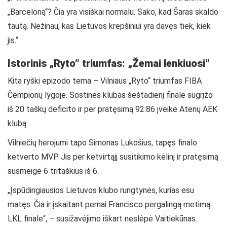
„Barceloną“? Čia yra visiškai normalu. Sako, kad Šaras skaldo
tautą. Nežinau, kas Lietuvos krepšiniui yra davęs tiek, kiek
jis.“
Istorinis „Ryto“ triumfas: „Žemai lenkiuosi“
Kita ryški epizodo tema – Vilniaus „Ryto“ triumfas FIBA
Čempionų lygoje. Sostinės klubas šeštadienį finale sugrįžo
iš 20 taškų deficito ir per pratęsimą 92:86 įveikė Atėnų AEK
klubą.
Vilniečių herojumi tapo Simonas Lukošius, tapęs finalo
ketverto MVP. Jis per ketvirtąjį susitikimo kėlinį ir pratęsimą
susmeigė 6 tritaškius iš 6.
„Įspūdingiausios Lietuvos klubo rungtynės, kurias esu
matęs. Čia ir įskaitant pernai Francisco pergalingą metimą
LKL finale“, – susižavėjimo iškart neslėpė Vaitiekūnas.