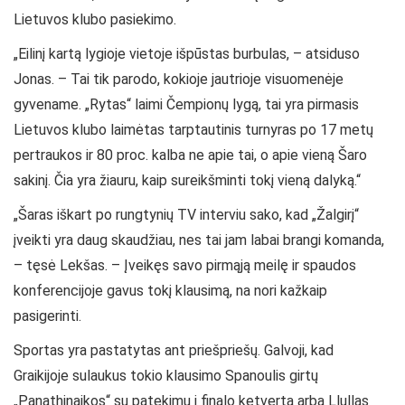
Lietuvos klubo pasiekimo.
„Eilinį kartą lygioje vietoje išpūstas burbulas, – atsiduso
Jonas. – Tai tik parodo, kokioje jautrioje visuomenėje
gyvename. „Rytas“ laimi Čempionų lygą, tai yra pirmasis
Lietuvos klubo laimėtas tarptautinis turnyras po 17 metų
pertraukos ir 80 proc. kalba ne apie tai, o apie vieną Šaro
sakinį. Čia yra žiauru, kaip sureikšminti tokį vieną dalyką.“
„Šaras iškart po rungtynių TV interviu sako, kad „Žalgirį“
įveikti yra daug skaudžiau, nes tai jam labai brangi komanda,
– tęsė Lekšas. – Įveikęs savo pirmąją meilę ir spaudos
konferencijoje gavus tokį klausimą, na nori kažkaip
pasigerinti.
Sportas yra pastatytas ant priešpriešų. Galvoji, kad
Graikijoje sulaukus tokio klausimo Spanoulis girtų
„Panathinaikos“ su patekimu į finalo ketvertą arba Llullas