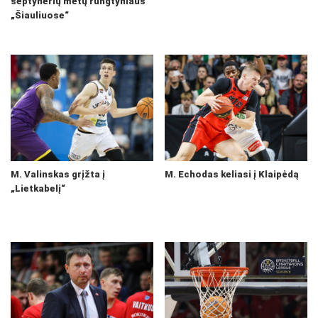
septynerių metų rungtyniaus
„Šiauliuose“
M. Valinskas grįžta į
M. Echodas keliasi į Klaipėdą
„Lietkabelį“