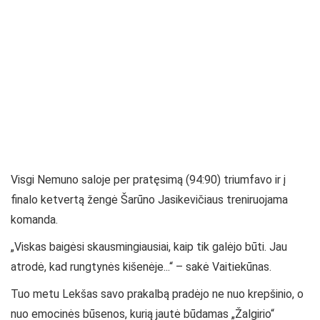
Visgi Nemuno saloje per pratęsimą (94:90) triumfavo ir į
finalo ketvertą žengė Šarūno Jasikevičiaus treniruojama
komanda.
„Viskas baigėsi skausmingiausiai, kaip tik galėjo būti. Jau
atrodė, kad rungtynės kišenėje...“ – sakė Vaitiekūnas.
Tuo metu Lekšas savo prakalbą pradėjo ne nuo krepšinio, o
nuo emocinės būsenos, kurią jautė būdamas „Žalgirio“