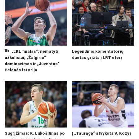
„LKL finalas“: nematyti
Legendinis komentatorių
užkulisiai, „Žalgirio“
duetas grįžta į LRT eterį
dominavimas ir „Juventus“
Pelenės istorija
Sugrįžimas: K. Lukošiūnas po
Į „Tauragę“ atvyksta V. Kozys