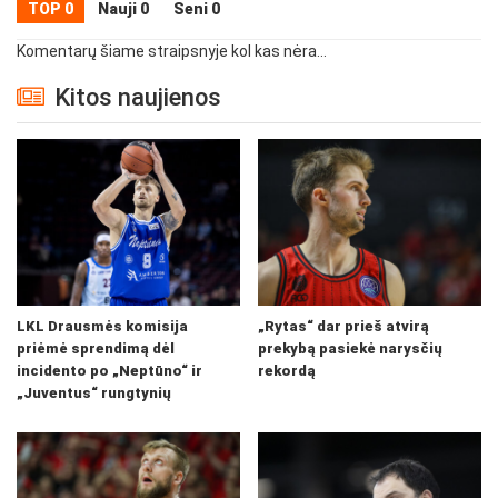
TOP 0
Nauji 0
Seni 0
Komentarų šiame straipsnyje kol kas nėra...
Kitos naujienos
LKL Drausmės komisija
„Rytas“ dar prieš atvirą
priėmė sprendimą dėl
prekybą pasiekė narysčių
incidento po „Neptūno“ ir
rekordą
„Juventus“ rungtynių