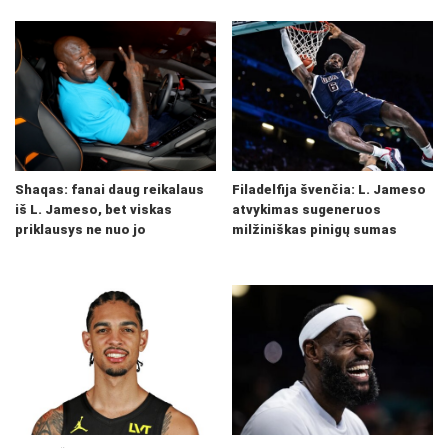
Shaqas: fanai daug reikalaus
Filadelfija švenčia: L. Jameso
iš L. Jameso, bet viskas
atvykimas sugeneruos
priklausys ne nuo jo
milžiniškas pinigų sumas