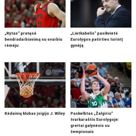
„Rytas“ pratęsė
„Lietkabelis“ pasikvietė
bendradarbiavimą su svarbiu
Eurolygos patirties turintį
rėmėju
gynėją
Kėdainių klubas įsigijo J. Wiley
Paskelbtas „Žalgirio“
tvarkaraštis Eurolygoje:
greitai galynėsis su
čempionais