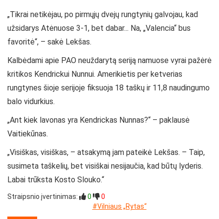
„Tikrai netikėjau, po pirmųjų dvejų rungtynių galvojau, kad
užsidarys Atėnuose 3-1, bet dabar... Na, „Valencia“ bus
favoritė“, – sakė Lekšas.
Kalbėdami apie PAO neuždarytą seriją namuose vyrai pažėrė
kritikos Kendrickui Nunnui. Amerikietis per ketverias
rungtynes šioje serijoje fiksuoja 18 taškų ir 11,8 naudingumo
balo vidurkius.
„Ant kiek lavonas yra Kendrickas Nunnas?“ – paklausė
Vaitiekūnas.
„Visiškas, visiškas, – atsakymą jam pateikė Lekšas. – Taip,
susimeta taškelių, bet visiškai nesijaučia, kad būtų lyderis.
Labai trūksta Kosto Slouko.“
Straipsnio įvertinimas:
0
0
#Vilniaus „Rytas“