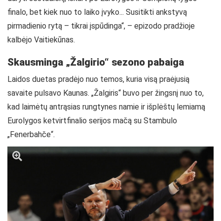
finalo, bet kiek nuo to laiko įvyko... Susitikti ankstyvą
pirmadienio rytą – tikrai įspūdinga“, – epizodo pradžioje
kalbėjo Vaitiekūnas.
Skausminga „Žalgirio“ sezono pabaiga
Laidos duetas pradėjo nuo temos, kuria visą praėjusią
savaite pulsavo Kaunas. „Žalgiris“ buvo per žingsnį nuo to,
kad laimėtų antrąsias rungtynes namie ir išplėštų lemiamą
Eurolygos ketvirtfinalio serijos mačą su Stambulo
„Fenerbahče“.