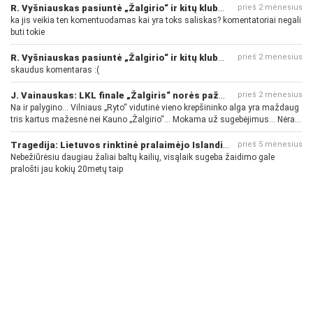
R. Vyšniauskas pasiuntė „Žalgirio“ ir kitų klubų fanus
prieš 2 mėnesius
ka jis veikia ten komentuodamas kai yra toks saliskas? komentatoriai negali
buti tokie
R. Vyšniauskas pasiuntė „Žalgirio“ ir kitų klubų fanus
prieš 2 mėnesius
skaudus komentaras :(
J. Vainauskas: LKL finale „Žalgiris“ norės pažeminti „Rytą“
prieš 2 mėnesius
Na ir palygino... Vilniaus „Ryto“ vidutinė vieno krepšininko alga yra maždaug
tris kartus mažesnė nei Kauno „Žalgirio“... Mokama už sugebėjimus... Nėra
pinigų - nėra gerų žaidėjų...
Tragedija: Lietuvos rinktinė pralaimėjo Islandijai
prieš 5 mėnesius
Nebežiūrėsiu daugiau žaliai baltų kailių, visąlaik sugeba žaidimo gale
pralošti jau kokių 20metų taip