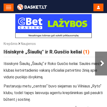
Toggle
Navigation
Krepšinis
Naujienos
Išsiskyrė „Šiaulių“ ir R.Gusčio keliai
(1)
Išsiskyrė Šiaulių „Šiaulių“ ir Roko Gusčio keliai. Saulės miesto
klubas ketvirtadienio vakarą oficialiai patvirtino žinią apie
vidurio puolėjo išvykimą.
Pastaruoju metu „centras“ buvo siejamas su Vilniaus „Ryto“
klubu, todėl tapęs laisvuoju agentu krepšininkas gali pasukti
būtent į sostinę.