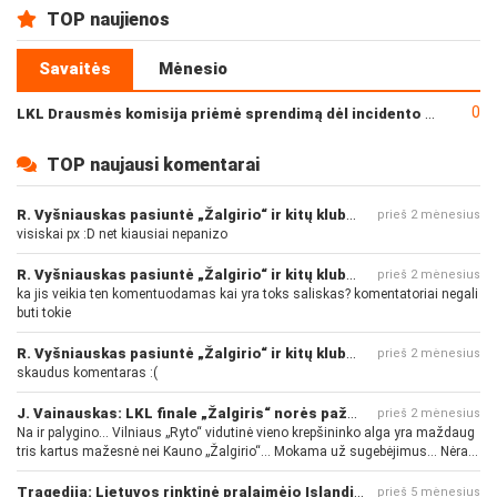
TOP naujienos
Savaitės
Mėnesio
0
LKL Drausmės komisija priėmė sprendimą dėl incidento po „Neptūno“ ir „Juventus“ rungtynių
TOP naujausi komentarai
R. Vyšniauskas pasiuntė „Žalgirio“ ir kitų klubų fanus
prieš 2 mėnesius
visiskai px :D net kiausiai nepanizo
R. Vyšniauskas pasiuntė „Žalgirio“ ir kitų klubų fanus
prieš 2 mėnesius
ka jis veikia ten komentuodamas kai yra toks saliskas? komentatoriai negali
buti tokie
R. Vyšniauskas pasiuntė „Žalgirio“ ir kitų klubų fanus
prieš 2 mėnesius
skaudus komentaras :(
J. Vainauskas: LKL finale „Žalgiris“ norės pažeminti „Rytą“
prieš 2 mėnesius
Na ir palygino... Vilniaus „Ryto“ vidutinė vieno krepšininko alga yra maždaug
tris kartus mažesnė nei Kauno „Žalgirio“... Mokama už sugebėjimus... Nėra
pinigų - nėra gerų žaidėjų...
Tragedija: Lietuvos rinktinė pralaimėjo Islandijai
prieš 5 mėnesius