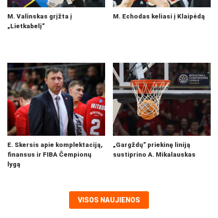
M. Valinskas grįžta į
M. Echodas keliasi į Klaipėdą
„Lietkabelį“
E. Skersis apie komplektaciją,
„Gargždų“ priekinę liniją
finansus ir FIBA Čempionų
sustiprino A. Mikalauskas
lygą
VISOS NAUJIENOS