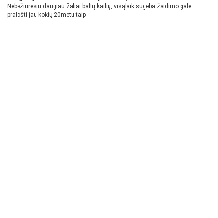
Nebežiūrėsiu daugiau žaliai baltų kailių, visąlaik sugeba žaidimo gale
pralošti jau kokių 20metų taip