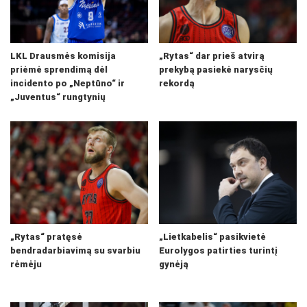
LKL Drausmės komisija
„Rytas“ dar prieš atvirą
priėmė sprendimą dėl
prekybą pasiekė narysčių
incidento po „Neptūno“ ir
rekordą
„Juventus“ rungtynių
„Rytas“ pratęsė
„Lietkabelis“ pasikvietė
bendradarbiavimą su svarbiu
Eurolygos patirties turintį
rėmėju
gynėją