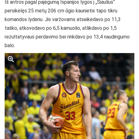
Iš antros pagal pajėgumą Ispanijos lygos į „Šiaulius“
persikėlęs 25 metų 206 cm ūgio kaunietis tapo tikru
komandos lyderiu. Jis varžovams atseikėdavo po 11,3
taško, atkovodavo po 6,5 kamuolio, atlikdavo po 1,5
rezultatyvaus perdavimo bei rinkdavo po 13,4 naudingumo
balo.