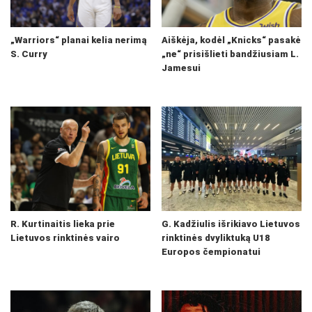
„Warriors“ planai kelia nerimą
Aiškėja, kodėl „Knicks“ pasakė
S. Curry
„ne“ prisišlieti bandžiusiam L.
Jamesui
R. Kurtinaitis lieka prie
G. Kadžiulis išrikiavo Lietuvos
Lietuvos rinktinės vairo
rinktinės dvyliktuką U18
Europos čempionatui