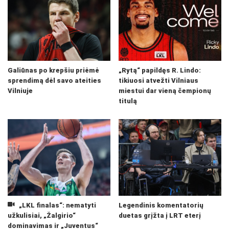
Galiūnas po krepšiu priėmė
„Rytą“ papildęs R. Lindo:
sprendimą dėl savo ateities
tikiuosi atvežti Vilniaus
Vilniuje
miestui dar vieną čempionų
titulą
„LKL finalas“: nematyti
Legendinis komentatorių
užkulisiai, „Žalgirio“
duetas grįžta į LRT eterį
dominavimas ir „Juventus“