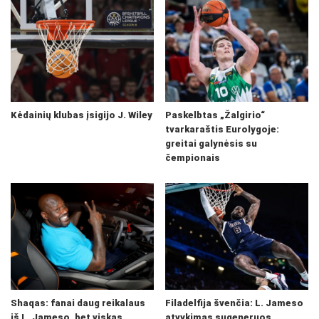
Kėdainių klubas įsigijo J. Wiley
Paskelbtas „Žalgirio“
tvarkaraštis Eurolygoje:
greitai galynėsis su
čempionais
Shaqas: fanai daug reikalaus
Filadelfija švenčia: L. Jameso
iš L. Jameso, bet viskas
atvykimas sugeneruos