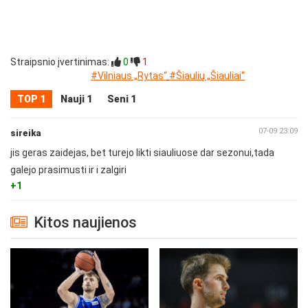
Straipsnio įvertinimas:
0
1
#Vilniaus „Rytas“
#Šiaulių „Šiauliai“
TOP 1
Nauji 1
Seni 1
07-09 23:09
sireika
jis geras zaidejas, bet turejo likti siauliuose dar sezonui,tada
galejo prasimusti ir i zalgiri
+1
Kitos naujienos