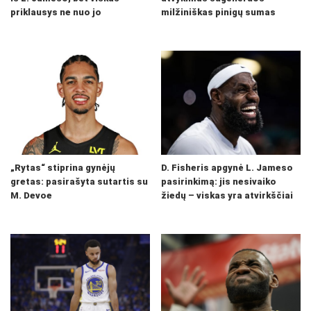
priklausys ne nuo jo
milžiniškas pinigų sumas
„Rytas“ stiprina gynėjų
D. Fisheris apgynė L. Jameso
gretas: pasirašyta sutartis su
pasirinkimą: jis nesivaiko
M. Devoe
žiedų – viskas yra atvirkščiai