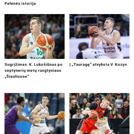
Pelenės istorija
Sugrįžimas: K. Lukošiūnas po
Į „Tauragę“ atvyksta V. Kozys
septynerių metų rungtyniaus
„Šiauliuose“