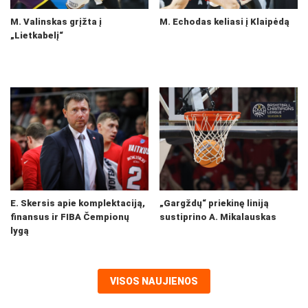
M. Valinskas grįžta į
M. Echodas keliasi į Klaipėdą
„Lietkabelį“
E. Skersis apie komplektaciją,
„Gargždų“ priekinę liniją
finansus ir FIBA Čempionų
sustiprino A. Mikalauskas
lygą
VISOS NAUJIENOS