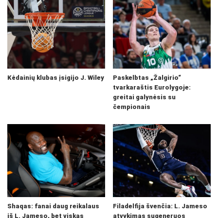
Kėdainių klubas įsigijo J. Wiley
Paskelbtas „Žalgirio“
tvarkaraštis Eurolygoje:
greitai galynėsis su
čempionais
Shaqas: fanai daug reikalaus
Filadelfija švenčia: L. Jameso
iš L. Jameso, bet viskas
atvykimas sugeneruos