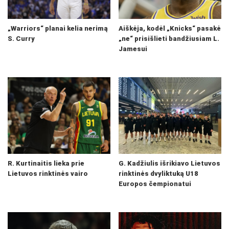
„Warriors“ planai kelia nerimą
Aiškėja, kodėl „Knicks“ pasakė
S. Curry
„ne“ prisišlieti bandžiusiam L.
Jamesui
R. Kurtinaitis lieka prie
G. Kadžiulis išrikiavo Lietuvos
Lietuvos rinktinės vairo
rinktinės dvyliktuką U18
Europos čempionatui