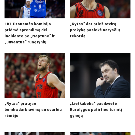
LKL Drausmės komisija
„Rytas“ dar prieš atvirą
priėmė sprendimą dėl
prekybą pasiekė narysčių
incidento po „Neptūno“ ir
rekordą
„Juventus“ rungtynių
„Rytas“ pratęsė
„Lietkabelis“ pasikvietė
bendradarbiavimą su svarbiu
Eurolygos patirties turintį
rėmėju
gynėją