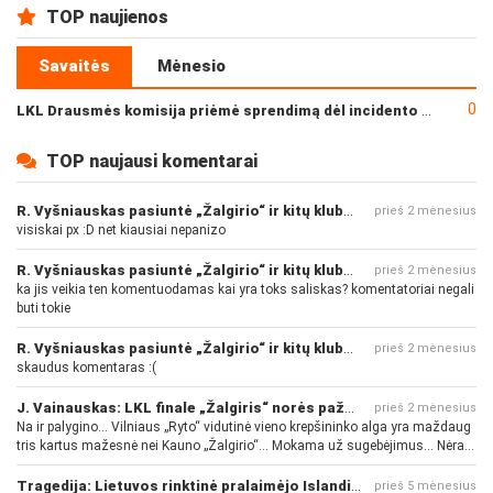
TOP naujienos
Savaitės
Mėnesio
0
LKL Drausmės komisija priėmė sprendimą dėl incidento po „Neptūno“ ir „Juventus“ rungtynių
TOP naujausi komentarai
R. Vyšniauskas pasiuntė „Žalgirio“ ir kitų klubų fanus
prieš 2 mėnesius
visiskai px :D net kiausiai nepanizo
R. Vyšniauskas pasiuntė „Žalgirio“ ir kitų klubų fanus
prieš 2 mėnesius
ka jis veikia ten komentuodamas kai yra toks saliskas? komentatoriai negali
buti tokie
R. Vyšniauskas pasiuntė „Žalgirio“ ir kitų klubų fanus
prieš 2 mėnesius
skaudus komentaras :(
J. Vainauskas: LKL finale „Žalgiris“ norės pažeminti „Rytą“
prieš 2 mėnesius
Na ir palygino... Vilniaus „Ryto“ vidutinė vieno krepšininko alga yra maždaug
tris kartus mažesnė nei Kauno „Žalgirio“... Mokama už sugebėjimus... Nėra
pinigų - nėra gerų žaidėjų...
Tragedija: Lietuvos rinktinė pralaimėjo Islandijai
prieš 5 mėnesius