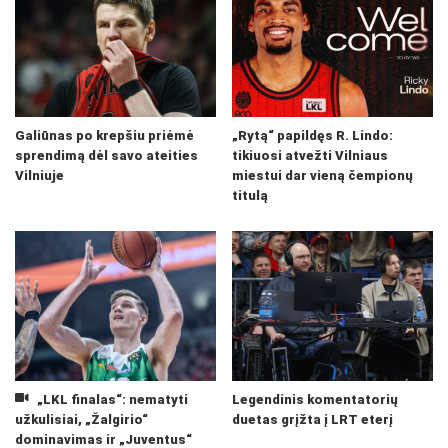
Galiūnas po krepšiu priėmė
„Rytą“ papildęs R. Lindo:
sprendimą dėl savo ateities
tikiuosi atvežti Vilniaus
Vilniuje
miestui dar vieną čempionų
titulą
„LKL finalas“: nematyti
Legendinis komentatorių
užkulisiai, „Žalgirio“
duetas grįžta į LRT eterį
dominavimas ir „Juventus“