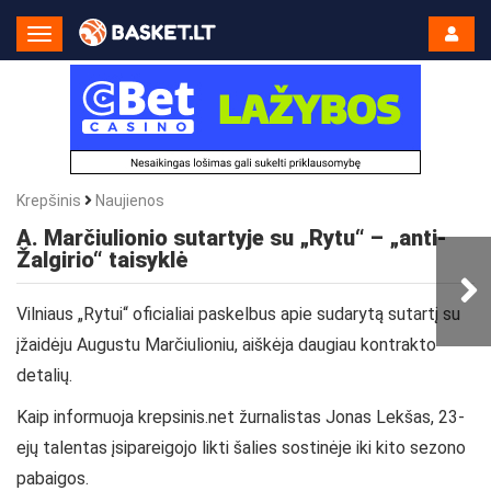
Toggle
Navigation
Krepšinis
Naujienos
A. Marčiulionio sutartyje su „Rytu“ – „anti-
Žalgirio“ taisyklė
Vilniaus „Rytui“ oficialiai paskelbus apie sudarytą sutartį su
įžaidėju Augustu Marčiulioniu, aiškėja daugiau kontrakto
detalių.
Kaip informuoja krepsinis.net žurnalistas Jonas Lekšas, 23-
ejų talentas įsipareigojo likti šalies sostinėje iki kito sezono
pabaigos.