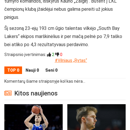
turnyro komandos, išskyrus Kauno „Žalgirį“. Būtent į LKL
čempionų klubą įžaidėjui nebus galima pereiti už jokius
pinigus.
Šį sezoną 23-ejų 193 cm ūgio talentas vilkėjo „South Bay
Lakers“ ekipos marškinėlius ir per mačą pelnė po 7,9 taško
bei atliko po 4,3 rezultatyvaus perdavimo.
Straipsnio įvertinimas:
2
0
#Vilniaus „Rytas“
TOP 0
Nauji 0
Seni 0
Komentarų šiame straipsnyje kol kas nėra...
Kitos naujienos