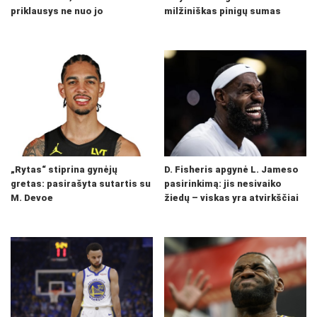
priklausys ne nuo jo
milžiniškas pinigų sumas
„Rytas“ stiprina gynėjų
D. Fisheris apgynė L. Jameso
gretas: pasirašyta sutartis su
pasirinkimą: jis nesivaiko
M. Devoe
žiedų – viskas yra atvirkščiai