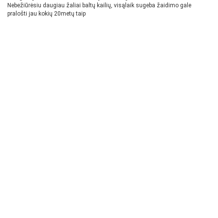
Nebežiūrėsiu daugiau žaliai baltų kailių, visąlaik sugeba žaidimo gale
pralošti jau kokių 20metų taip