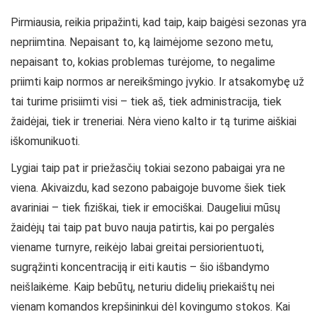
Pirmiausia, reikia pripažinti, kad taip, kaip baigėsi sezonas yra
nepriimtina. Nepaisant to, ką laimėjome sezono metu,
nepaisant to, kokias problemas turėjome, to negalime
priimti kaip normos ar nereikšmingo įvykio. Ir atsakomybę už
tai turime prisiimti visi – tiek aš, tiek administracija, tiek
žaidėjai, tiek ir treneriai. Nėra vieno kalto ir tą turime aiškiai
iškomunikuoti.
Lygiai taip pat ir priežasčių tokiai sezono pabaigai yra ne
viena. Akivaizdu, kad sezono pabaigoje buvome šiek tiek
avariniai – tiek fiziškai, tiek ir emociškai. Daugeliui mūsų
žaidėjų tai taip pat buvo nauja patirtis, kai po pergalės
viename turnyre, reikėjo labai greitai persiorientuoti,
sugrąžinti koncentraciją ir eiti kautis – šio išbandymo
neišlaikėme. Kaip bebūtų, neturiu didelių priekaištų nei
vienam komandos krepšininkui dėl kovingumo stokos. Kai