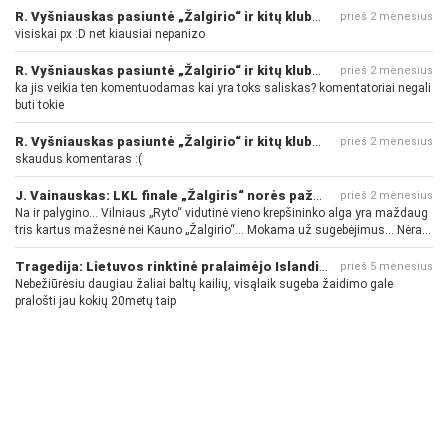
R. Vyšniauskas pasiuntė „Žalgirio“ ir kitų klubų fanus
prieš 2 mėnesius
visiskai px :D net kiausiai nepanizo
R. Vyšniauskas pasiuntė „Žalgirio“ ir kitų klubų fanus
prieš 2 mėnesius
ka jis veikia ten komentuodamas kai yra toks saliskas? komentatoriai negali
buti tokie
R. Vyšniauskas pasiuntė „Žalgirio“ ir kitų klubų fanus
prieš 2 mėnesius
skaudus komentaras :(
J. Vainauskas: LKL finale „Žalgiris“ norės pažeminti „Rytą“
prieš 2 mėnesius
Na ir palygino... Vilniaus „Ryto“ vidutinė vieno krepšininko alga yra maždaug
tris kartus mažesnė nei Kauno „Žalgirio“... Mokama už sugebėjimus... Nėra
pinigų - nėra gerų žaidėjų...
Tragedija: Lietuvos rinktinė pralaimėjo Islandijai
prieš 5 mėnesius
Nebežiūrėsiu daugiau žaliai baltų kailių, visąlaik sugeba žaidimo gale
pralošti jau kokių 20metų taip