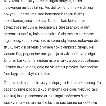
Akivaizdu, kad tai yra reikšmingas pokytis, todėl
neišvengiamai bus kitaip. Vis dėlto, nenorime kardinalių
pokyčių – norėtume, kad komanda ir toliau išliktų
pakankamai jauna ir alkana. Norime, kad kiekvienas
atvažiavęs lietuvis ar legionierius turėtų ambiciją būti
geresniu ir norėtų kažką pasiekti. Šiais metais turėjome
legionierių, kurie atvažiavo iš komandų, kurios nekovojo dėl
titulų, bet visi praėjusią vasarą tokią ambiciją turėjo. Nei
vienam iš jų pagrindinė motyvacija atvykti nebuvo pinigai.
Žinoma, kai kuriems žaidėjams prisitaikyti buvo sudėtingiau,
užtruko laiko, o galų galę ne visiems ir pavyko. Bet norime
šios krypties laikytis ir toliau.
Žinoma, dabar prioritetas yra išspręsti trenerio klausimą. Tai
pabandysime padaryti kuo įmanoma greičiau. Nebuvo taip,
kad kurį laiką planavome ar tikslingai ruošėmės šiam
išsiskyrimui – neturime išankstinio susitarimo su kažkokiu