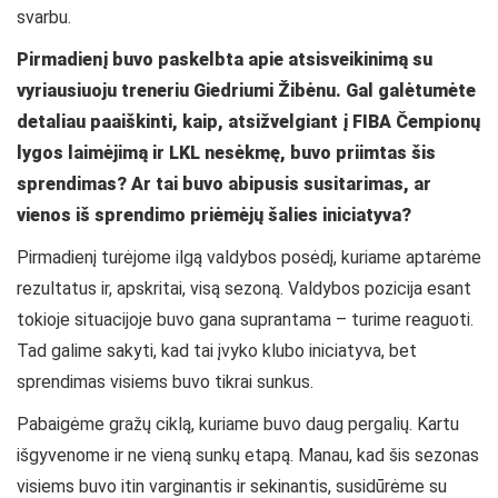
svarbu.
Pirmadienį buvo paskelbta apie atsisveikinimą su
vyriausiuoju treneriu Giedriumi Žibėnu. Gal galėtumėte
detaliau paaiškinti, kaip, atsižvelgiant į FIBA Čempionų
lygos laimėjimą ir LKL nesėkmę, buvo priimtas šis
sprendimas? Ar tai buvo abipusis susitarimas, ar
vienos iš sprendimo priėmėjų šalies iniciatyva?
Pirmadienį turėjome ilgą valdybos posėdį, kuriame aptarėme
rezultatus ir, apskritai, visą sezoną. Valdybos pozicija esant
tokioje situacijoje buvo gana suprantama – turime reaguoti.
Tad galime sakyti, kad tai įvyko klubo iniciatyva, bet
sprendimas visiems buvo tikrai sunkus.
Pabaigėme gražų ciklą, kuriame buvo daug pergalių. Kartu
išgyvenome ir ne vieną sunkų etapą. Manau, kad šis sezonas
visiems buvo itin varginantis ir sekinantis, susidūrėme su