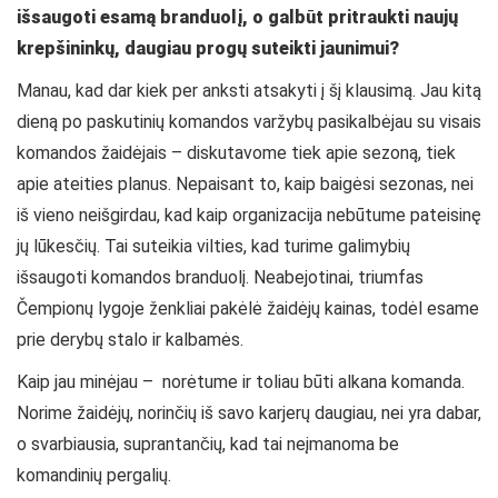
išsaugoti esamą branduolį, o galbūt pritraukti naujų
krepšininkų, daugiau progų suteikti jaunimui?
Manau, kad dar kiek per anksti atsakyti į šį klausimą. Jau kitą
dieną po paskutinių komandos varžybų pasikalbėjau su visais
komandos žaidėjais – diskutavome tiek apie sezoną, tiek
apie ateities planus. Nepaisant to, kaip baigėsi sezonas, nei
iš vieno neišgirdau, kad kaip organizacija nebūtume pateisinę
jų lūkesčių. Tai suteikia vilties, kad turime galimybių
išsaugoti komandos branduolį. Neabejotinai, triumfas
Čempionų lygoje ženkliai pakėlė žaidėjų kainas, todėl esame
prie derybų stalo ir kalbamės.
Kaip jau minėjau – norėtume ir toliau būti alkana komanda.
Norime žaidėjų, norinčių iš savo karjerų daugiau, nei yra dabar,
o svarbiausia, suprantančių, kad tai neįmanoma be
komandinių pergalių.