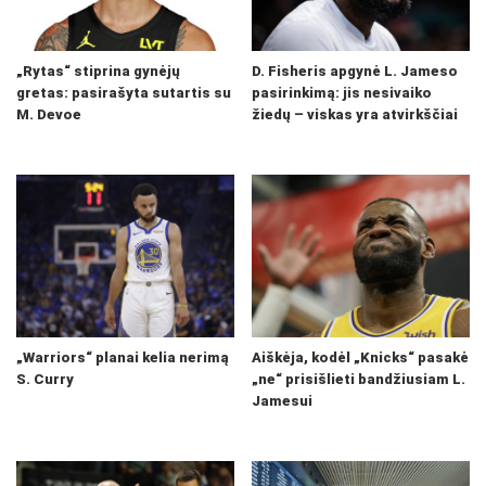
„Rytas“ stiprina gynėjų
D. Fisheris apgynė L. Jameso
gretas: pasirašyta sutartis su
pasirinkimą: jis nesivaiko
M. Devoe
žiedų – viskas yra atvirkščiai
„Warriors“ planai kelia nerimą
Aiškėja, kodėl „Knicks“ pasakė
S. Curry
„ne“ prisišlieti bandžiusiam L.
Jamesui