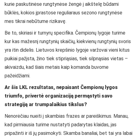
kurie paskutinėse rungtynėse žengė į aikštelę būdami
būklės, kokios įprastose reguliaraus sezono
rungtynėse
mes tikrai nebūtume rizikavę.
Be to, skiriasi ir turnyrų specifika. Čempionų lygoje turime
kur kas mažesnį rungtynių skaičių, kiekvienų rungtynių svoris
yra itin didelis. Lietuvos krepšinio lygoje varžovai vieni kitus
puikiai pažįsta, žino tiek stipriąsias, tiek silpnąsias vietas –
akivaizdu, kad šiais metais kaip komanda buvome
pažeidžiami.
Ar šis LKL rezultatas, nepaisant Čempionų lygos
triumfo, privertė organizaciją permąstyti savo
strategiją ar trumpalaikius tikslus?
Nenorėčiau nueiti į skambias frazes ar pareiškimus. Manau,
kad pirmiausia turime nustatyti padarytas klaidas, jas
pripažinti ir iš jų pasimokyti. Skamba banaliai, bet tai yra labai