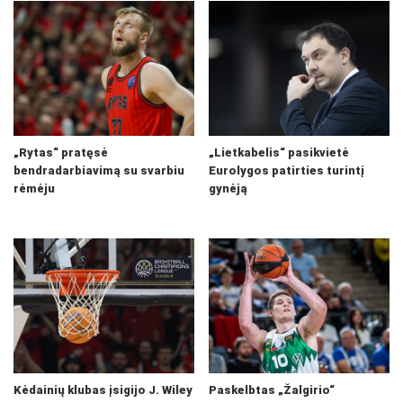
„Rytas“ pratęsė
„Lietkabelis“ pasikvietė
bendradarbiavimą su svarbiu
Eurolygos patirties turintį
rėmėju
gynėją
Kėdainių klubas įsigijo J. Wiley
Paskelbtas „Žalgirio“