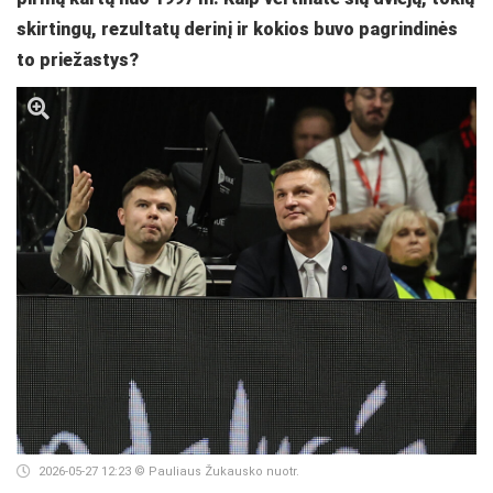
skirtingų, rezultatų derinį ir kokios buvo pagrindinės
to priežastys?
2026-05-27 12:23
© Pauliaus Žukausko nuotr.