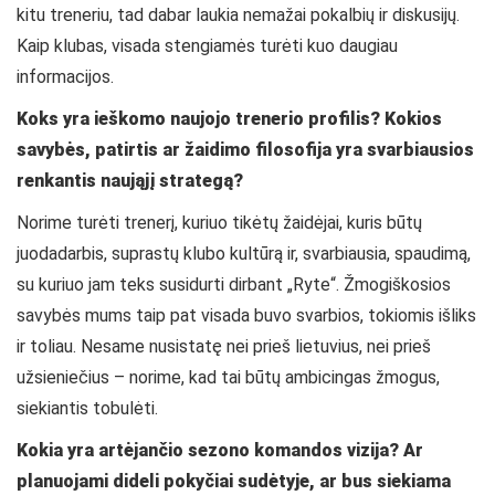
kitu treneriu, tad dabar laukia nemažai pokalbių ir diskusijų.
Kaip klubas, visada stengiamės turėti kuo daugiau
informacijos.
Koks yra ieškomo naujojo trenerio profilis? Kokios
savybės, patirtis ar žaidimo filosofija yra svarbiausios
renkantis naująjį strategą?
Norime turėti trenerį, kuriuo tikėtų žaidėjai, kuris būtų
juodadarbis, suprastų klubo kultūrą ir, svarbiausia, spaudimą,
su kuriuo jam teks susidurti dirbant
„
Ryte
“
. Žmogiškosios
savybės mums taip pat visada buvo svarbios, tokiomis išliks
ir toliau. Nesame nusistatę nei prieš lietuvius, nei prieš
užsieniečius – norime, kad tai būtų ambicingas žmogus,
siekiantis tobulėti.
Kokia yra artėjančio sezono komandos vizija? Ar
planuojami dideli pokyčiai sudėtyje, ar bus siekiama