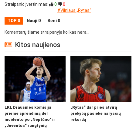
Straipsnio įvertinimas:
0
0
#Vilniaus „Rytas“
TOP 0
Nauji 0
Seni 0
Komentarų šiame straipsnyje kol kas nėra...
Kitos naujienos
LKL Drausmės komisija
„Rytas“ dar prieš atvirą
priėmė sprendimą dėl
prekybą pasiekė narysčių
incidento po „Neptūno“ ir
rekordą
„Juventus“ rungtynių