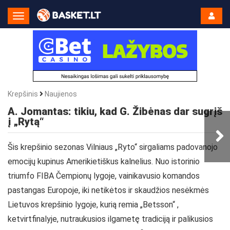
Toggle
Navigation
Krepšinis
Naujienos
A. Jomantas: tikiu, kad G. Žibėnas dar sugrįš
į „Rytą“
Šis krepšinio sezonas Vilniaus „Ryto“ sirgaliams padovanojo
emocijų kupinus Amerikietiškus kalnelius. Nuo istorinio
triumfo FIBA Čempionų lygoje, vainikavusio komandos
pastangas Europoje, iki netikėtos ir skaudžios nesėkmės
Lietuvos krepšinio lygoje, kurią remia „Betsson“ ,
ketvirtfinalyje, nutraukusios ilgametę tradiciją ir palikusios