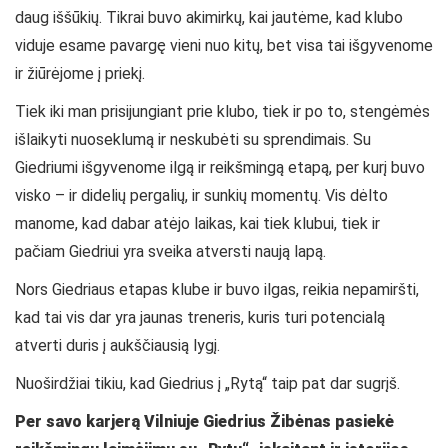
daug iššūkių. Tikrai buvo akimirkų, kai jautėme, kad klubo
viduje esame pavargę vieni nuo kitų, bet visa tai išgyvenome
ir žiūrėjome į priekį.
Tiek iki man prisijungiant prie klubo, tiek ir po to, stengėmės
išlaikyti nuoseklumą ir neskubėti su sprendimais. Su
Giedriumi išgyvenome ilgą ir reikšmingą etapą, per kurį buvo
visko – ir didelių pergalių, ir sunkių momentų. Vis dėlto
manome, kad dabar atėjo laikas, kai tiek klubui, tiek ir
pačiam Giedriui yra sveika atversti naują lapą.
Nors Giedriaus etapas klube ir buvo ilgas, reikia nepamiršti,
kad tai vis dar yra jaunas treneris, kuris turi potencialą
atverti duris į aukščiausią lygį.
Nuoširdžiai tikiu, kad Giedrius į
„
Rytą
“
taip pat dar sugrįš.
Per savo karjerą Vilniuje Giedrius Žibėnas pasiekė