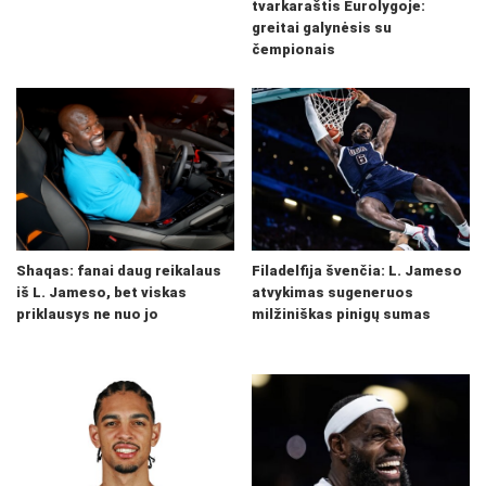
tvarkaraštis Eurolygoje:
greitai galynėsis su
čempionais
Shaqas: fanai daug reikalaus
Filadelfija švenčia: L. Jameso
iš L. Jameso, bet viskas
atvykimas sugeneruos
priklausys ne nuo jo
milžiniškas pinigų sumas