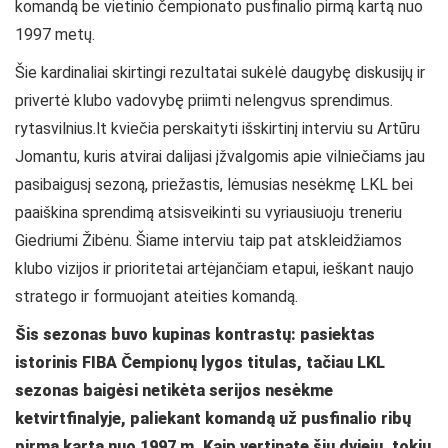
komandą be vietinio čempionato pusfinalio pirmą kartą nuo
1997 metų.
Šie kardinaliai skirtingi rezultatai sukėlė daugybę diskusijų ir
privertė klubo vadovybę priimti nelengvus sprendimus.
rytasvilnius.lt kviečia perskaityti išskirtinį interviu su Artūru
Jomantu, kuris atvirai dalijasi įžvalgomis apie vilniečiams jau
pasibaigusį sezoną, priežastis, lėmusias nesėkmę LKL bei
paaiškina sprendimą atsisveikinti su vyriausiuoju treneriu
Giedriumi Žibėnu. Šiame interviu taip pat atskleidžiamos
klubo vizijos ir prioritetai artėjančiam etapui, ieškant naujo
stratego ir formuojant ateities komandą.
Šis sezonas buvo kupinas kontrastų: pasiektas
istorinis FIBA Čempionų lygos titulas, tačiau LKL
sezonas baigėsi netikėta serijos nesėkme
ketvirtfinalyje, paliekant komandą už pusfinalio ribų
pirmą kartą nuo 1997 m. Kaip vertinate šių dviejų, tokių