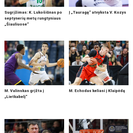
Sugrįžimas: K. Lukošiūnas po
Į „Tauragę“ atvyksta V. Kozys
septynerių metų rungtyniaus
„Šiauliuose“
M. Valinskas grįžta į
M. Echodas keliasi į Klaipėdą
„Lietkabelį“