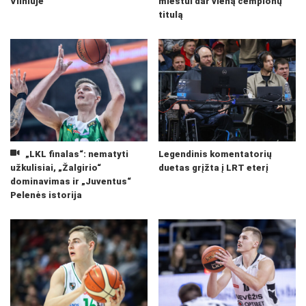
Vilniuje
miestui dar vieną čempionų
titulą
„LKL finalas“: nematyti
Legendinis komentatorių
užkulisiai, „Žalgirio“
duetas grįžta į LRT eterį
dominavimas ir „Juventus“
Pelenės istorija