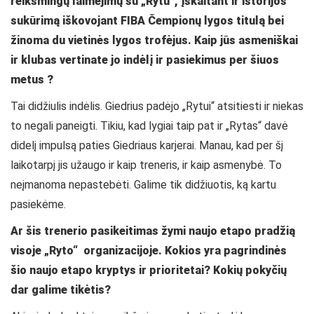
reikšmingų laimėjimų su „Rytu“, įskaitant ir istorijos
sukūrimą iškovojant FIBA Čempionų lygos titulą bei
žinoma du vietinės lygos trofėjus. Kaip jūs asmeniškai
ir klubas vertinate jo indėlį ir pasiekimus per šiuos
metus ?
Tai didžiulis indėlis. Giedrius padėjo
„
Rytui
“
atsitiesti ir niekas
to negali paneigti. Tikiu, kad lygiai taip pat ir
„
Rytas
“
davė
didelį impulsą paties Giedriaus karjerai. Manau, kad per šį
laikotarpį jis užaugo ir kaip treneris, ir kaip asmenybė. To
neįmanoma nepastebėti. Galime tik didžiuotis, ką kartu
pasiekėme.
Ar šis trenerio pasikeitimas žymi naujo etapo pradžią
visoje „Ryto“ organizacijoje. Kokios yra pagrindinės
šio naujo etapo kryptys ir prioritetai? Kokių pokyčių
dar galime tikėtis?