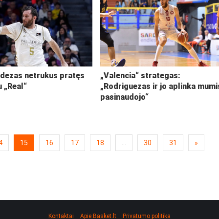
ndezas netrukus pratęs
„Valencia“ strategas:
u „Real“
„Rodriguezas ir jo aplinka mumi
pasinaudojo“
4
15
16
17
18
...
30
31
»
Kontaktai
Apie Basket.lt
Privatumo politika