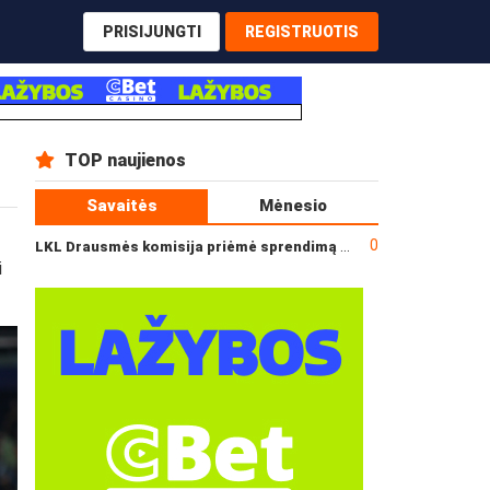
PRISIJUNGTI
REGISTRUOTIS
TOP naujienos
Savaitės
Mėnesio
0
LKL Drausmės komisija priėmė sprendimą dėl incidento po „Neptūno“ ir „Juventus“ rungtynių
i