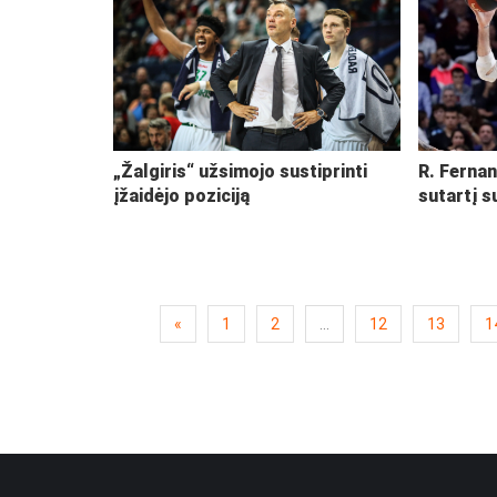
„Žalgiris“ užsimojo sustiprinti
R. Ferna
įžaidėjo poziciją
sutartį s
«
1
2
...
12
13
1