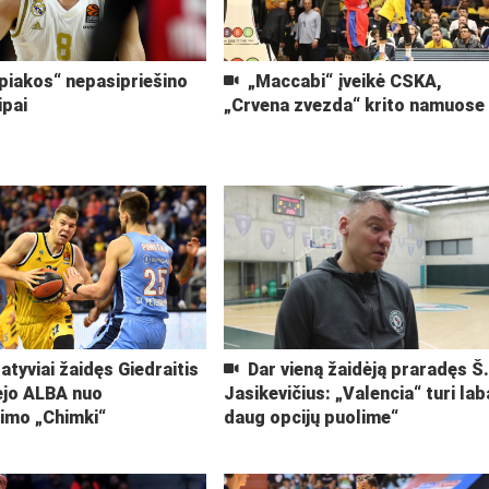
iakos“ nepasipriešino
„Maccabi“ įveikė CSKA,
ipai
„Crvena zvezda“ krito namuose
atyviai žaidęs Giedraitis
Dar vieną žaidėją praradęs Š
ėjo ALBA nuo
Jasikevičius: „Valencia“ turi lab
jimo „Chimki“
daug opcijų puolime“