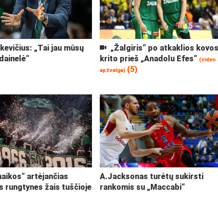
kevičius: „Tai jau mūsų
„Žalgiris“ po atkaklios kovo
dainelė“
krito prieš „Anadolu Efes“
(video
(5)
apžvalga)
aikos“ artėjančias
A.Jacksonas turėtų sukirsti
 rungtynes žais tuščioje
rankomis su „Maccabi“