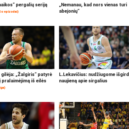
aikos“ pergalių seriją
„Nemanau, kad nors vienas turi
abejonių“
čo epizodai)
gilėja: „Žalgiris“ patyrė
L.Lekavičius: nudžiugome išgir
į pralaimėjimą iš eilės
naujieną apie sirgalius
lga)