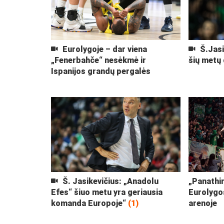
Eurolygoje – dar viena
Š.Jasi
„Fenerbahče“ nesėkmė ir
šių metų 
Ispanijos grandų pergalės
Š. Jasikevičius: „Anadolu
„Panathin
Efes“ šiuo metu yra geriausia
Eurolygos
komanda Europoje“
(1)
arenoje