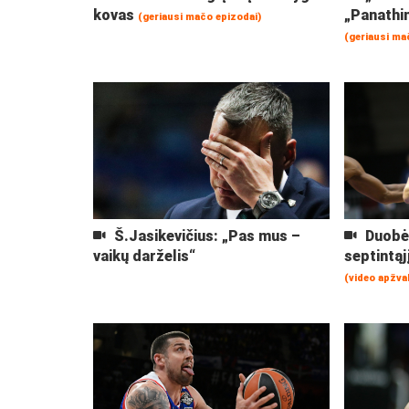
kovas
„Panathin
(geriausi mačo epizodai)
(geriausi ma
Š.Jasikevičius: „Pas mus –
Duobė 
vaikų darželis“
septintąj
(video apžva