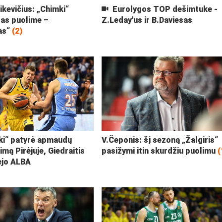
ikevičius: „Chimki“
Eurolygos TOP dešimtuke -
las puolime –
Z.Leday'us ir B.Daviesas
as“
(2)
i“ patyrė apmaudų
V.Čeponis: šį sezoną „Žalgiris“
imą Pirėjuje, Giedraitis
pasižymi itin skurdžiu puolimu
(
ėjo ALBA