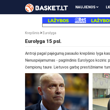
NAUJIENOS
LK
Krepšinis
Eurolyga
Eurolyga 15 psl.
Antroji pagal pajėgumą pasaulio krepšinio lyga k
Nenuspėjamumas - pagrindinis Eurolygos koziris: p
čempionų taure. Lietuvos garbę prestižiniame turn