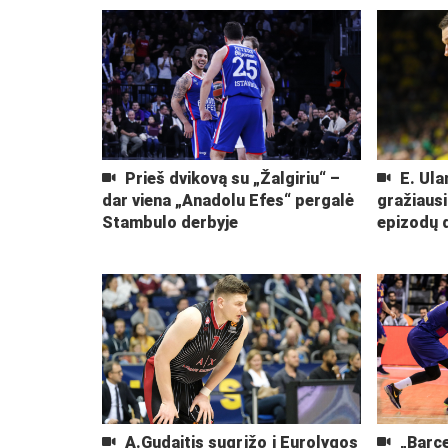
Prieš dvikovą su „Žalgiriu“ –
E. Ula
dar viena „Anadolu Efes“ pergalė
gražiaus
Stambulo derbyje
epizodų 
A.Gudaitis sugrįžo į Eurolygos
„Barce