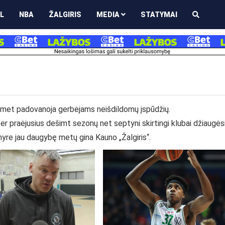
L
NBA
ŽALGIRIS
MEDIA
STATYMAI
asmet padovanoja gerbėjams neišdildomų įspūdžių.
er praėjusius dešimt sezonų net septyni skirtingi klubai džiaugės
yre jau daugybę metų gina Kauno „Žalgiris“.