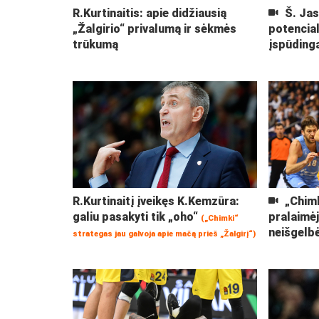
R.Kurtinaitis: apie didžiausią
Š. Jas
„Žalgirio“ privalumą ir sėkmės
potencia
trūkumą
įspūding
R.Kurtinaitį įveikęs K.Kemzūra:
„Chimk
galiu pasakyti tik „oho“
pralaimėj
(„Chimki“
neišgelb
strategas jau galvoja apie mačą prieš „Žalgirį“)