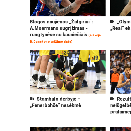
Blogos naujienos „Žalgiriui“:
„Olymp
A.Moermano sugrįžimas -
„Real“ ek
rungtynėse su kauniečiais
(aiškėja
B.Dunstono grįžimo data)
Stambulo derbyje –
Rezult
„Fenerbahče“ nesėkmė
neišgelb
pralaimė