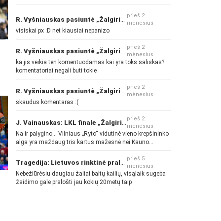
prieš 2
R. Vyšniauskas pasiuntė „Žalgirio“ ir kitų klubų fanus
mėnesius
visiskai px :D net kiausiai nepanizo
prieš 2
s
R. Vyšniauskas pasiuntė „Žalgirio“ ir kitų klubų fanus
mėnesius
ka jis veikia ten komentuodamas kai yra toks saliskas?
komentatoriai negali buti tokie
prieš 2
R. Vyšniauskas pasiuntė „Žalgirio“ ir kitų klubų fanus
mėnesius
skaudus komentaras :(
prieš 2
J. Vainauskas: LKL finale „Žalgiris“ norės pažeminti „Rytą“
mėnesius
Na ir palygino... Vilniaus „Ryto“ vidutinė vieno krepšininko
alga yra maždaug tris kartus mažesnė nei Kauno
„Žalgirio“... Mokama už sugebėjimus... Nėra pinigų - nėra
gerų žaidėjų...
prieš 5
Tragedija: Lietuvos rinktinė pralaimėjo Islandijai
mėnesius
Nebežiūrėsiu daugiau žaliai baltų kailių, visąlaik sugeba
žaidimo gale pralošti jau kokių 20metų taip