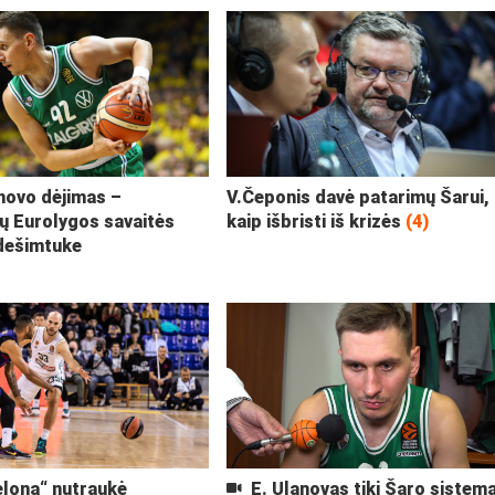
novo dėjimas –
V.Čeponis davė patarimų Šarui,
ių Eurolygos savaitės
kaip išbristi iš krizės
(4)
dešimtuke
lona“ nutraukė
E. Ulanovas tiki Šaro sistema