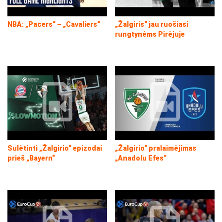
NBA: „Pacers“ – „Cavaliers“
„Žalgiris“ jau ruošiasi
rungtynėms Pirėjuje
Sulėtinti „Žalgirio“ epizodai
„Žalgirio“ pralaimėjimas
prieš „Bayern“
„Anadolu Efes“