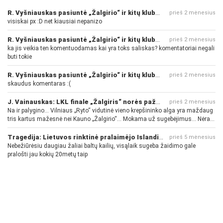
R. Vyšniauskas pasiuntė „Žalgirio“ ir kitų klubų fanus
prieš 2 mėnesius
visiskai px :D net kiausiai nepanizo
R. Vyšniauskas pasiuntė „Žalgirio“ ir kitų klubų fanus
prieš 2 mėnesius
ka jis veikia ten komentuodamas kai yra toks saliskas? komentatoriai negali
buti tokie
R. Vyšniauskas pasiuntė „Žalgirio“ ir kitų klubų fanus
prieš 2 mėnesius
skaudus komentaras :(
J. Vainauskas: LKL finale „Žalgiris“ norės pažeminti „Rytą“
prieš 2 mėnesius
Na ir palygino... Vilniaus „Ryto“ vidutinė vieno krepšininko alga yra maždaug
tris kartus mažesnė nei Kauno „Žalgirio“... Mokama už sugebėjimus... Nėra
pinigų - nėra gerų žaidėjų...
Tragedija: Lietuvos rinktinė pralaimėjo Islandijai
prieš 5 mėnesius
Nebežiūrėsiu daugiau žaliai baltų kailių, visąlaik sugeba žaidimo gale
pralošti jau kokių 20metų taip