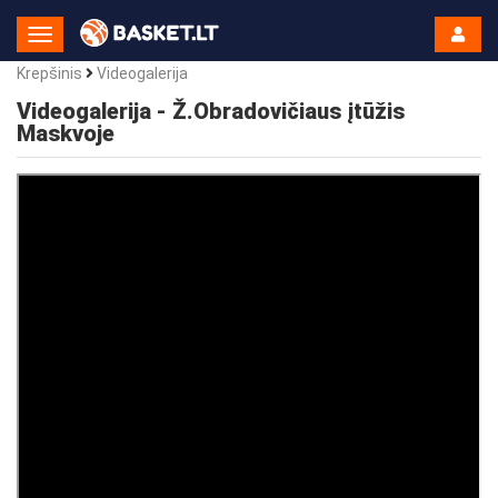
Toggle
Navigation
Krepšinis
Videogalerija
Videogalerija - Ž.Obradovičiaus įtūžis
Maskvoje