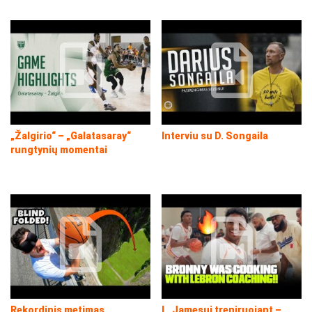
„Žalgirio“ – „Galatasaray“
Interviu su D. Songaila
rungtynių momentai
Rekordinis metimas,
L. Jamesui treniruojant –