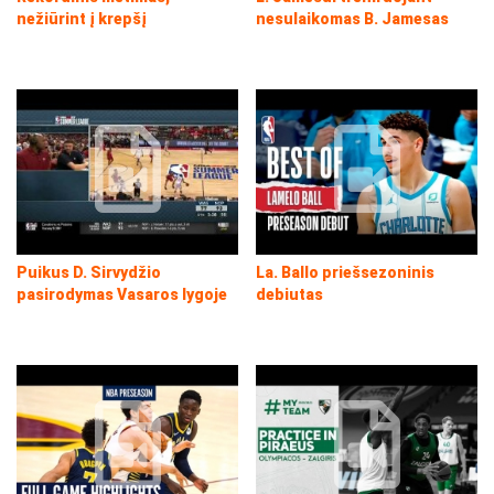
nežiūrint į krepšį
nesulaikomas B. Jamesas
Puikus D. Sirvydžio
La. Ballo priešsezoninis
pasirodymas Vasaros lygoje
debiutas