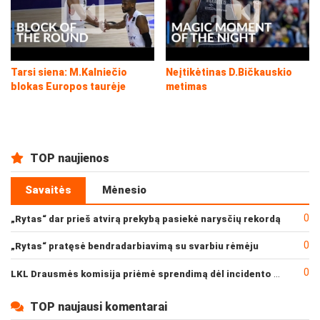
Tarsi siena: M.Kalniečio
Neįtikėtinas D.Bičkauskio
blokas Europos taurėje
metimas
TOP naujienos
Savaitės
Mėnesio
0
„Rytas“ dar prieš atvirą prekybą pasiekė narysčių rekordą
0
„Rytas“ pratęsė bendradarbiavimą su svarbiu rėmėju
0
LKL Drausmės komisija priėmė sprendimą dėl incidento po „Neptūno“ ir „Juventus“ rungtynių
TOP naujausi komentarai