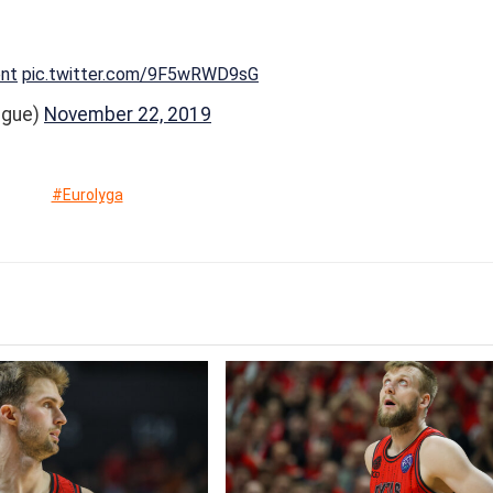
nt
pic.twitter.com/9F5wRWD9sG
ague)
November 22, 2019
#Eurolyga