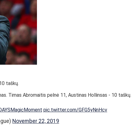
10 taškų.
as. Timas Abromaitis pelnė 11, Austinas Hollinsas - 10 taškų.
DAYSMagicMoment
pic.twitter.com/GFG5yNnHcv
ague)
November 22, 2019