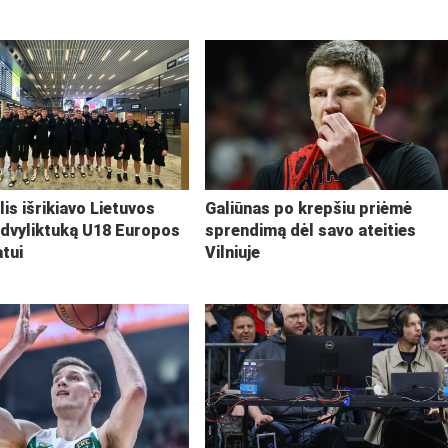
lis išrikiavo Lietuvos
Galiūnas po krepšiu priėmė
 dvyliktuką U18 Europos
sprendimą dėl savo ateities
tui
Vilniuje