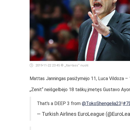
2019-11-22 23:45
© „Itar-tass“ nuotr.
Mattas Janningas pasižymėjo 11, Luca Vildoza – 
„Zenit“ neišgelbėjo 18 taškų įmetęs Gustavo Ayon
That's a DEEP 3 from
@TokoShengelia23
!
#7
— Turkish Airlines EuroLeague (@EuroLe