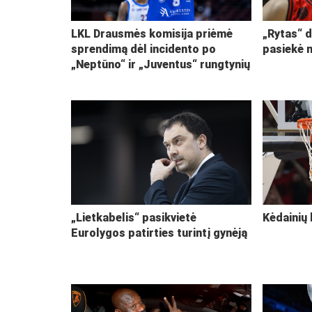
LKL Drausmės komisija priėmė
„Rytas“ d
sprendimą dėl incidento po
pasiekė 
„Neptūno“ ir „Juventus“ rungtynių
„Lietkabelis“ pasikvietė
Kėdainių 
Eurolygos patirties turintį gynėją