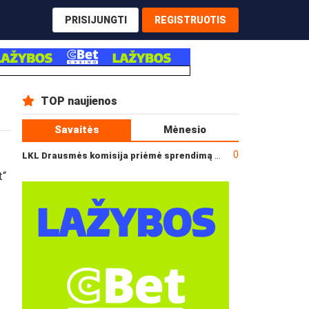
PRISIJUNGTI
REGISTRUOTIS
TOP naujienos
Savaitės
Mėnesio
0
LKL Drausmės komisija priėmė sprendimą dėl incidento po „Neptūno“ ir „Juventus“ rungtynių
t“