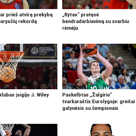
ar prieš atvirą prekybą
„Rytas“ pratęsė
narysčių rekordą
bendradarbiavimą su svarbiu
rėmėju
klubas įsigijo J. Wiley
Paskelbtas „Žalgirio“
tvarkaraštis Eurolygoje: greitai
galynėsis su čempionais