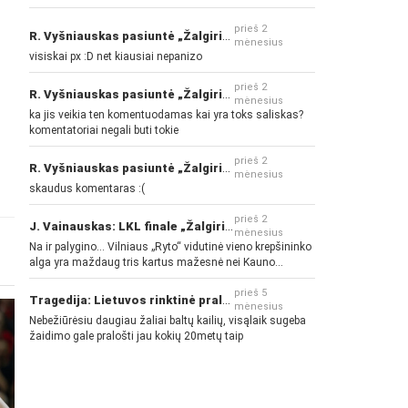
prieš 2
R. Vyšniauskas pasiuntė „Žalgirio“ ir kitų klubų fanus
mėnesius
visiskai px :D net kiausiai nepanizo
prieš 2
R. Vyšniauskas pasiuntė „Žalgirio“ ir kitų klubų fanus
mėnesius
ka jis veikia ten komentuodamas kai yra toks saliskas?
komentatoriai negali buti tokie
prieš 2
R. Vyšniauskas pasiuntė „Žalgirio“ ir kitų klubų fanus
mėnesius
skaudus komentaras :(
prieš 2
J. Vainauskas: LKL finale „Žalgiris“ norės pažeminti „Rytą“
mėnesius
Na ir palygino... Vilniaus „Ryto“ vidutinė vieno krepšininko
alga yra maždaug tris kartus mažesnė nei Kauno
„Žalgirio“... Mokama už sugebėjimus... Nėra pinigų - nėra
gerų žaidėjų...
prieš 5
Tragedija: Lietuvos rinktinė pralaimėjo Islandijai
mėnesius
Nebežiūrėsiu daugiau žaliai baltų kailių, visąlaik sugeba
žaidimo gale pralošti jau kokių 20metų taip