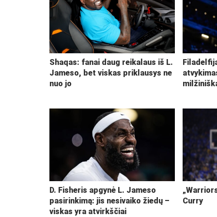
Shaqas: fanai daug reikalaus iš L.
Filadelfi
Jameso, bet viskas priklausys ne
atvykima
nuo jo
milžiniš
D. Fisheris apgynė L. Jameso
„Warriors
pasirinkimą: jis nesivaiko žiedų –
Curry
viskas yra atvirkščiai