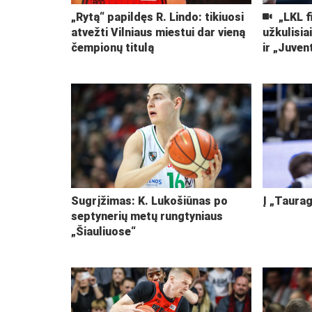
„Rytą“ papildęs R. Lindo: tikiuosi
„LKL f
atvežti Vilniaus miestui dar vieną
užkulisia
čempionų titulą
ir „Juven
Sugrįžimas: K. Lukošiūnas po
Į „Taurag
septynerių metų rungtyniaus
„Šiauliuose“