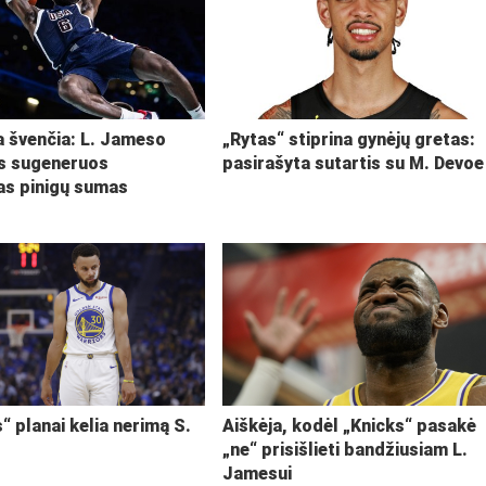
ja švenčia: L. Jameso
„Rytas“ stiprina gynėjų gretas:
s sugeneruos
pasirašyta sutartis su M. Devoe
kas pinigų sumas
“ planai kelia nerimą S.
Aiškėja, kodėl „Knicks“ pasakė
„ne“ prisišlieti bandžiusiam L.
Jamesui