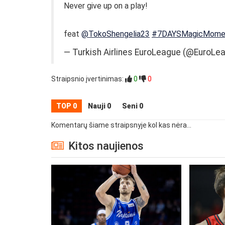
Never give up on a play!
feat
@TokoShengelia23
#7DAYSMagicMome
— Turkish Airlines EuroLeague (@EuroLe
Straipsnio įvertinimas:
0
0
TOP 0
Nauji 0
Seni 0
Komentarų šiame straipsnyje kol kas nėra...
Kitos naujienos