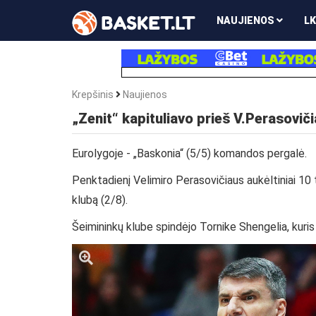
NAUJIENOS
LK
Krepšinis
Naujienos
„Zenit“ kapituliavo prieš V.Perasoviči
Eurolygoje - „Baskonia“ (5/5) komandos pergalė.
Penktadienį Velimiro Perasovičiaus aukėltiniai 10
klubą (2/8).
Šeimininkų klube spindėjo Tornike Shengelia, kuris