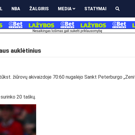
L
NBA
ŽALGIRIS
MEDIA
STATYMAI
aus auklėtinius
 tūkst. žiūrovų akivaizdoje 70:60 nugalėjo Sankt Peterburgo „Zeni
 surinko 20 taškų.