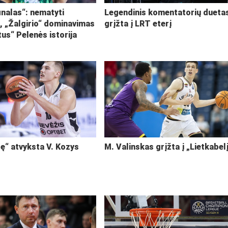
inalas“: nematyti
Legendinis komentatorių dueta
i, „Žalgirio“ dominavimas
grįžta į LRT eterį
tus“ Pelenės istorija
ę“ atvyksta V. Kozys
M. Valinskas grįžta į „Lietkabel