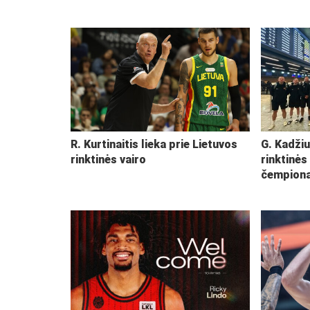
R. Kurtinaitis lieka prie Lietuvos
G. Kadžiu
rinktinės vairo
rinktinės
čempiona