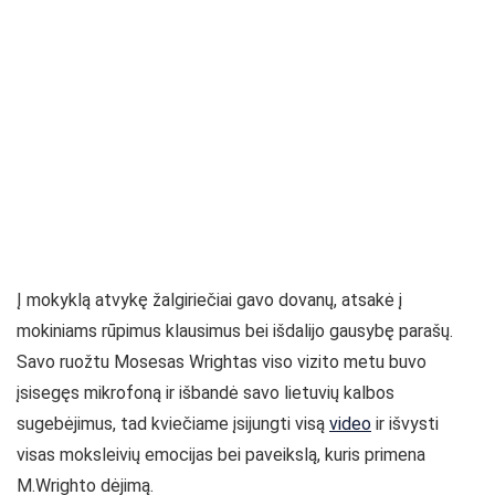
Į mokyklą atvykę žalgiriečiai gavo dovanų, atsakė į
mokiniams rūpimus klausimus bei išdalijo gausybę parašų.
Savo ruožtu Mosesas Wrightas viso vizito metu buvo
įsisegęs mikrofoną ir išbandė savo lietuvių kalbos
sugebėjimus, tad kviečiame įsijungti visą
video
ir išvysti
visas moksleivių emocijas bei paveikslą, kuris primena
M.Wrighto dėjimą.