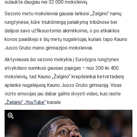
sulaukta daugiau nei 32 000 moksleivių.
Sezono metu moksleiviai gausiai lankėsi „Žalgirio“ namų
rungtynėse, kūrė triukšmingą palaikymą tribūnose bei
dalijosi savo užfiksuotomis akimirkomis, o po atkaklios
kovos paaiškėjo ir šių metų nugalėtojai, kuriais tapo Kauno
Juozo Grušo meno gimnazijos moksleiviai.
Aktyviausia šio sezono mokykla į Eurolygos rungtynes
atvykdavo surinkusi gausias pajėgas – nuo 200 iki 400
moksleivių, tad Kauno „Žalgirio“ krepšininkai ketvirtadienį
aplankė nugalėjusią Kauno Juozo Grušo gimnaziją. Visas
vizito emocijas jau dabar galite išvysti video, kurį rasite
„Žalgirio“ „YouTube“
kanale.