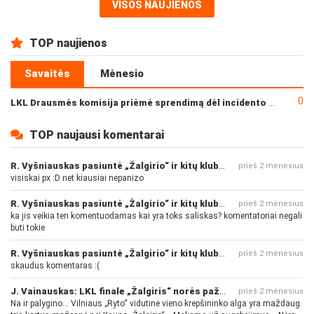
VISOS NAUJIENOS
TOP naujienos
Savaitės
Mėnesio
0
LKL Drausmės komisija priėmė sprendimą dėl incidento po „Neptūno“ ir „Juventus“ rungtynių
TOP naujausi komentarai
R. Vyšniauskas pasiuntė „Žalgirio“ ir kitų klubų fanus
prieš 2 mėnesius
visiskai px :D net kiausiai nepanizo
R. Vyšniauskas pasiuntė „Žalgirio“ ir kitų klubų fanus
prieš 2 mėnesius
ka jis veikia ten komentuodamas kai yra toks saliskas? komentatoriai negali
buti tokie
R. Vyšniauskas pasiuntė „Žalgirio“ ir kitų klubų fanus
prieš 2 mėnesius
skaudus komentaras :(
J. Vainauskas: LKL finale „Žalgiris“ norės pažeminti „Rytą“
prieš 2 mėnesius
Na ir palygino... Vilniaus „Ryto“ vidutinė vieno krepšininko alga yra maždaug