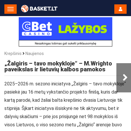
Toggle
Navigation
Krepšinis
Naujienos
„Žalgiris – tavo mokykloje“ – M.Wrighto
paveikslas ir lietuvių kalbos pamokos
2025–2026 m. sezono iniciatyva „Žalgiris – tavo mokykloje“
pasiekė jau 16 metų vykstančio projekto finišą, kuris dar
kartą parodė, kad žaliai balta krepšinio dvasia Lietuvoje tik
stiprėja. Šįkart iniciatyva išsiskyrė ne tik aktyvumu, bet ir
dalyvių skaičiumi – prie jos prisijungė net 98 mokyklos iš
visos Lietuvos, o viso sezono metu „Žalgirio“ arenoje buvo