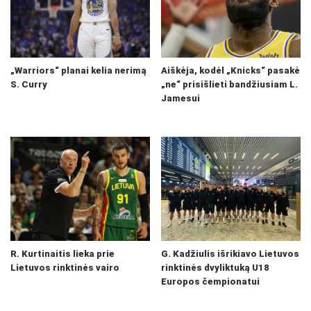
„Warriors“ planai kelia nerimą
Aiškėja, kodėl „Knicks“ pasakė
S. Curry
„ne“ prisišlieti bandžiusiam L.
Jamesui
R. Kurtinaitis lieka prie
G. Kadžiulis išrikiavo Lietuvos
Lietuvos rinktinės vairo
rinktinės dvyliktuką U18
Europos čempionatui