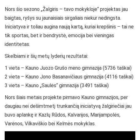
Nors šio sezono „Žalgiris – tavo mokykloje“ projektas jau
baigtas, ryšys su jaunaisiais sirgaliais niekur nedingsta.
Iniciatyva ir toliau augina naują kartą, kuriai krepšinis – tai ne
tik sportas, bet ir bendrystė, emocija bei vieningas
identitetas.
Skelbiami ir šių metų lyderių rezultatai:
1 vieta – Kauno Juozo Grušo meno gimnazija (5736 taškai)
2 vieta – Kauno Jono Basanavičiaus gimnazija (4116 taškai)
3 vieta – Kauno „Saulės“ gimnazija (3491 taškai)
Nors šiais metais projekte pirmavo Kauno gimnazijos, per
daugiau nei dešimtmetį trunkančią iniciatyvą žalgiriečiai jau
buvo aplankę ir Kazlų Rūdos, Kalvarijos, Marijampolės,
Varėnos, Vilkaviškio bei Kelmės mokyklas.