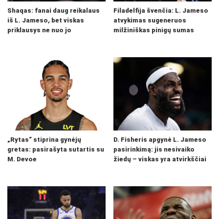
Shaqas: fanai daug reikalaus
Filadelfija švenčia: L. Jameso
iš L. Jameso, bet viskas
atvykimas sugeneruos
priklausys ne nuo jo
milžiniškas pinigų sumas
„Rytas“ stiprina gynėjų
D. Fisheris apgynė L. Jameso
gretas: pasirašyta sutartis su
pasirinkimą: jis nesivaiko
M. Devoe
žiedų – viskas yra atvirkščiai