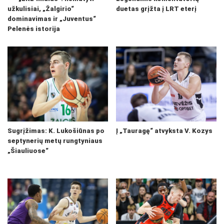
užkulisiai, „Žalgirio“
duetas grįžta į LRT eterį
dominavimas ir „Juventus“
Pelenės istorija
Sugrįžimas: K. Lukošiūnas po
Į „Tauragę“ atvyksta V. Kozys
septynerių metų rungtyniaus
„Šiauliuose“