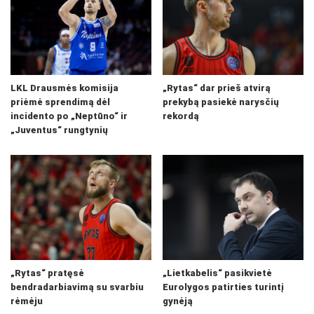
LKL Drausmės komisija
„Rytas“ dar prieš atvirą
priėmė sprendimą dėl
prekybą pasiekė narysčių
incidento po „Neptūno“ ir
rekordą
„Juventus“ rungtynių
„Rytas“ pratęsė
„Lietkabelis“ pasikvietė
bendradarbiavimą su svarbiu
Eurolygos patirties turintį
rėmėju
gynėją