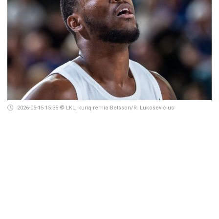
2026-05-15 15:35
© LKL, kurią remia Betsson/R. Lukoševičius