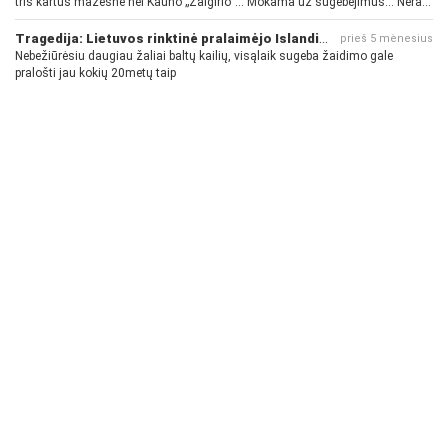
tris kartus mažesnė nei Kauno „Žalgirio“... Mokama už sugebėjimus... Nėra
pinigų - nėra gerų žaidėjų...
Tragedija: Lietuvos rinktinė pralaimėjo Islandijai
prieš 5 mėnesius
Nebežiūrėsiu daugiau žaliai baltų kailių, visąlaik sugeba žaidimo gale
pralošti jau kokių 20metų taip