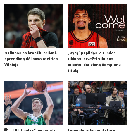
Galiūnas po krepšiu priėmė
„Rytą“ papildęs R. Lindo:
sprendimą dėl savo ateities
tikiuosi atvežti Vilniaus
Vilniuje
miestui dar vieną čempionų
titulą
„LKL finalas“: nematyti
Legendinis komentatorių