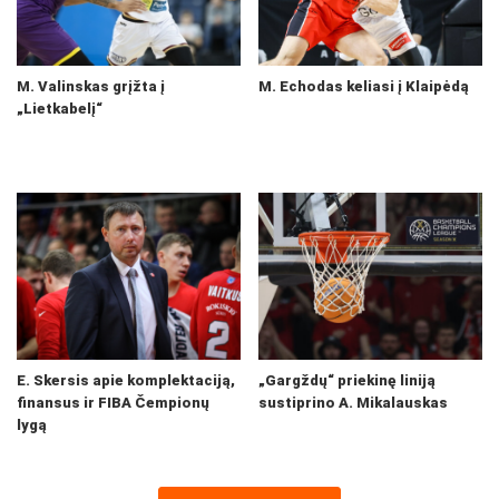
M. Valinskas grįžta į
M. Echodas keliasi į Klaipėdą
„Lietkabelį“
E. Skersis apie komplektaciją,
„Gargždų“ priekinę liniją
finansus ir FIBA Čempionų
sustiprino A. Mikalauskas
lygą