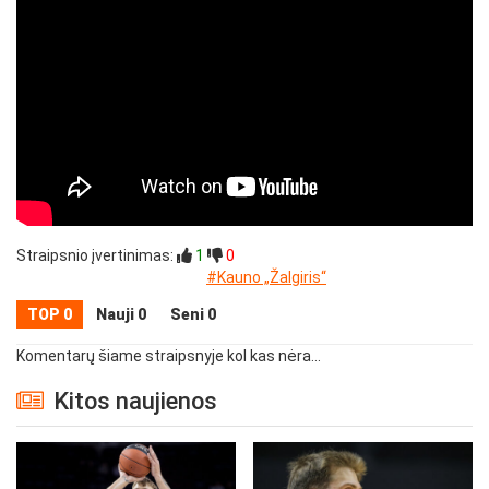
Straipsnio įvertinimas:
1
0
#Kauno „Žalgiris“
TOP 0
Nauji 0
Seni 0
Komentarų šiame straipsnyje kol kas nėra...
Kitos naujienos