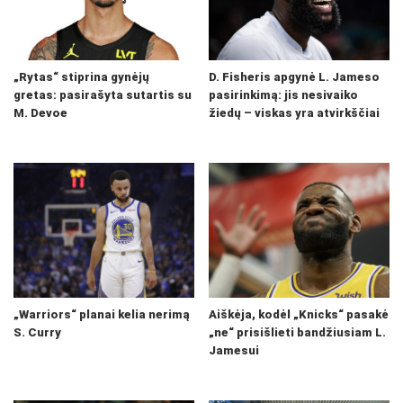
„Rytas“ stiprina gynėjų
D. Fisheris apgynė L. Jameso
gretas: pasirašyta sutartis su
pasirinkimą: jis nesivaiko
M. Devoe
žiedų – viskas yra atvirkščiai
„Warriors“ planai kelia nerimą
Aiškėja, kodėl „Knicks“ pasakė
S. Curry
„ne“ prisišlieti bandžiusiam L.
Jamesui