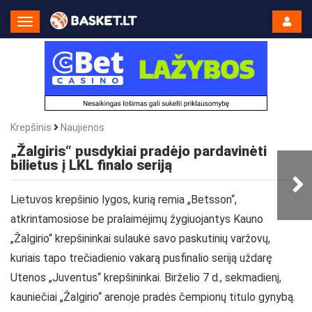
Toggle
Navigation
Krepšinis
Naujienos
„Žalgiris“ pusdykiai pradėjo pardavinėti
bilietus į LKL finalo seriją
Lietuvos krepšinio lygos, kurią remia „Betsson“,
atkrintamosiose be pralaimėjimų žygiuojantys Kauno
„Žalgirio“ krepšininkai sulaukė savo paskutinių varžovų,
kuriais tapo trečiadienio vakarą pusfinalio seriją uždarę
Utenos „Juventus“ krepšininkai. Birželio 7 d., sekmadienį,
kauniečiai „Žalgirio“ arenoje pradės čempionų titulo gynybą.