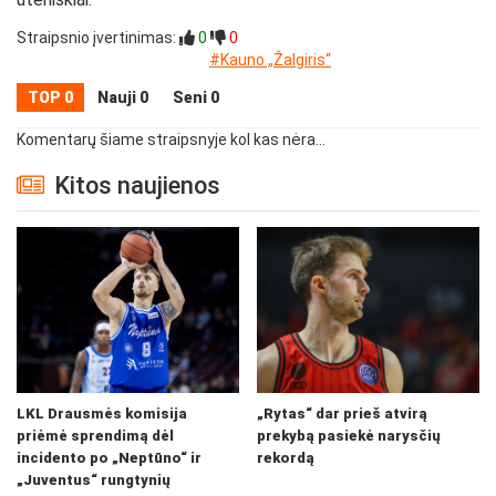
Straipsnio įvertinimas:
0
0
#Kauno „Žalgiris“
TOP 0
Nauji 0
Seni 0
Komentarų šiame straipsnyje kol kas nėra...
Kitos naujienos
LKL Drausmės komisija
„Rytas“ dar prieš atvirą
priėmė sprendimą dėl
prekybą pasiekė narysčių
incidento po „Neptūno“ ir
rekordą
„Juventus“ rungtynių