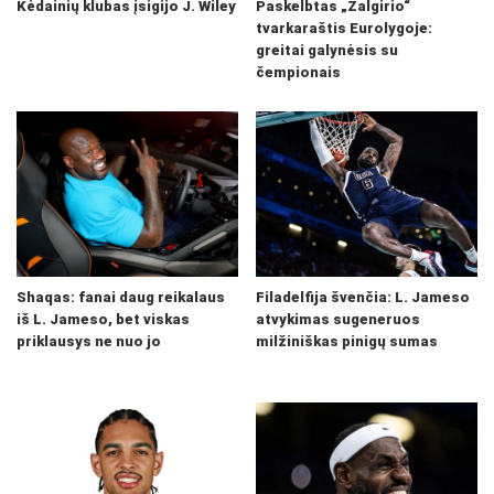
Kėdainių klubas įsigijo J. Wiley
Paskelbtas „Žalgirio“
tvarkaraštis Eurolygoje:
greitai galynėsis su
čempionais
Shaqas: fanai daug reikalaus
Filadelfija švenčia: L. Jameso
iš L. Jameso, bet viskas
atvykimas sugeneruos
priklausys ne nuo jo
milžiniškas pinigų sumas