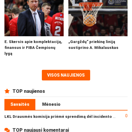
E. Skersis apie komplektaciją,
„Gargždų“ priekinę liniją
finansus ir FIBA Čempionų
sustiprino A. Mikalauskas
lygą
VISOS NAUJIENOS
TOP naujienos
Savaitės
Mėnesio
0
LKL Drausmės komisija priėmė sprendimą dėl incidento po „Neptūno“ ir „Juventus“ rungtynių
TOP naujausi komentarai