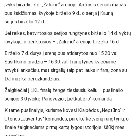
įvyks birželio 7 d. „Žalgirio“ arenoje. Antrasis serijos mačas
bus žaidžiamas išvykoje birželio 9 d., o serija į Kauną
sugrįš birželio 12 d.
Jei reikės, ketvirtosios serijos rungtynės birželio 14 d. vyktų
išvykoje, o penktosios – „Žalgirio“ arenoje birželio 16 d.
Birželio 7 d. durys į areną bus atidarytos nuo 15.20 val.
Susitikimo pradžia – 16.30 val. Į rungtynes kviečiame
atvykti anksčiau, mat sirgalių taip pat lauks ir fanų zona su
DJ muzika bei užkandžiais.
Žalgiriečiai į LKL finalą žengė tiesiausiu keliu – pusfinalio
serijoje 3:0 įveikę Panevėžio „Lietkabelio“ komandą.
Kitame pusfinalyje, kuriame kovėsi Klaipėdos „Neptūno“ ir
Utenos „Juventus“ komandos, prireikė ketverių rungtynių, o
finale žalgiriečiams pirmą kartą lygos istorijoje iššūkį mes
uteniškiai.