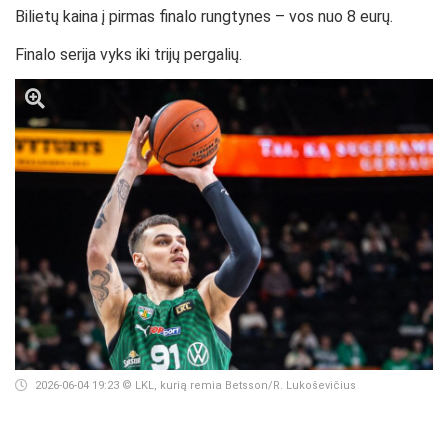
Bilietų kaina į pirmas finalo rungtynes – vos nuo 8 eurų.
Finalo serija vyks iki trijų pergalių.
2026-06-04 19:23
© LKL, kurią remia Betsson/R. Lukoševičius