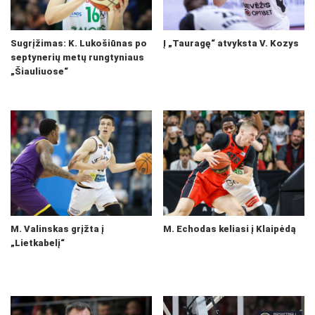
Sugrįžimas: K. Lukošiūnas po
Į „Tauragę“ atvyksta V. Kozys
septynerių metų rungtyniaus
„Šiauliuose“
M. Valinskas grįžta į
M. Echodas keliasi į Klaipėdą
„Lietkabelį“