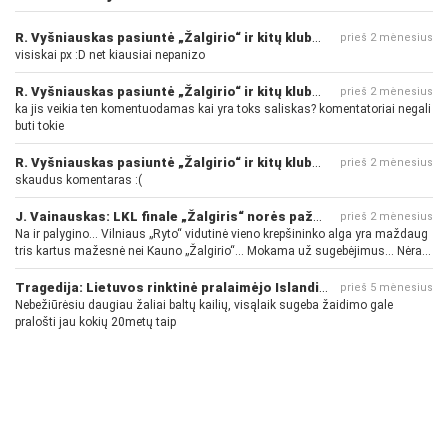
R. Vyšniauskas pasiuntė „Žalgirio“ ir kitų klubų fanus
prieš 2 mėnesius
visiskai px :D net kiausiai nepanizo
R. Vyšniauskas pasiuntė „Žalgirio“ ir kitų klubų fanus
prieš 2 mėnesius
ka jis veikia ten komentuodamas kai yra toks saliskas? komentatoriai negali
buti tokie
R. Vyšniauskas pasiuntė „Žalgirio“ ir kitų klubų fanus
prieš 2 mėnesius
skaudus komentaras :(
J. Vainauskas: LKL finale „Žalgiris“ norės pažeminti „Rytą“
prieš 2 mėnesius
Na ir palygino... Vilniaus „Ryto“ vidutinė vieno krepšininko alga yra maždaug
tris kartus mažesnė nei Kauno „Žalgirio“... Mokama už sugebėjimus... Nėra
pinigų - nėra gerų žaidėjų...
Tragedija: Lietuvos rinktinė pralaimėjo Islandijai
prieš 5 mėnesius
Nebežiūrėsiu daugiau žaliai baltų kailių, visąlaik sugeba žaidimo gale
pralošti jau kokių 20metų taip