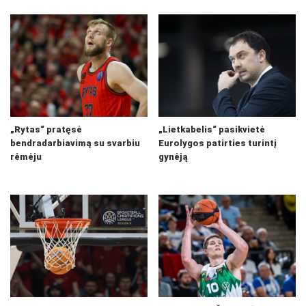
„Rytas“ pratęsė
„Lietkabelis“ pasikvietė
bendradarbiavimą su svarbiu
Eurolygos patirties turintį
rėmėju
gynėją