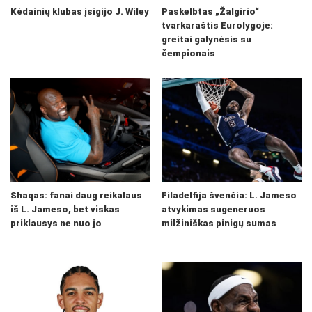
Kėdainių klubas įsigijo J. Wiley
Paskelbtas „Žalgirio“
tvarkaraštis Eurolygoje:
greitai galynėsis su
čempionais
Shaqas: fanai daug reikalaus
Filadelfija švenčia: L. Jameso
iš L. Jameso, bet viskas
atvykimas sugeneruos
priklausys ne nuo jo
milžiniškas pinigų sumas