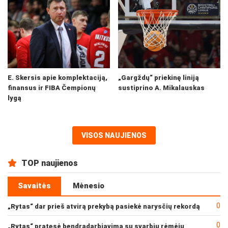
E. Skersis apie komplektaciją,
„Gargždų“ priekinę liniją
finansus ir FIBA Čempionų
sustiprino A. Mikalauskas
lygą
VISOS NAUJIENOS
TOP naujienos
Savaitės
Mėnesio
0
„Rytas“ dar prieš atvirą prekybą pasiekė narysčių rekordą
0
„Rytas“ pratęsė bendradarbiavimą su svarbiu rėmėju