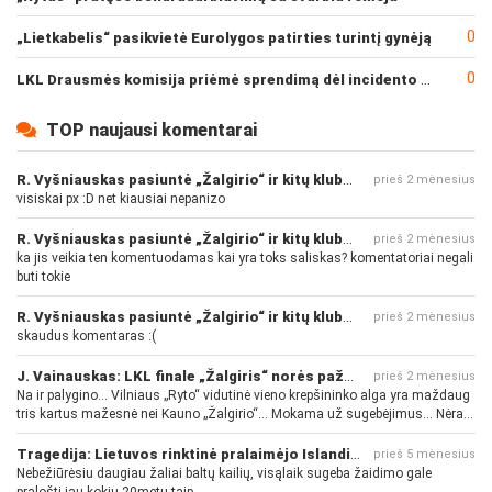
0
„Lietkabelis“ pasikvietė Eurolygos patirties turintį gynėją
0
LKL Drausmės komisija priėmė sprendimą dėl incidento po „Neptūno“ ir „Juventus“ rungtynių
TOP naujausi komentarai
R. Vyšniauskas pasiuntė „Žalgirio“ ir kitų klubų fanus
prieš 2 mėnesius
visiskai px :D net kiausiai nepanizo
R. Vyšniauskas pasiuntė „Žalgirio“ ir kitų klubų fanus
prieš 2 mėnesius
ka jis veikia ten komentuodamas kai yra toks saliskas? komentatoriai negali
buti tokie
R. Vyšniauskas pasiuntė „Žalgirio“ ir kitų klubų fanus
prieš 2 mėnesius
skaudus komentaras :(
J. Vainauskas: LKL finale „Žalgiris“ norės pažeminti „Rytą“
prieš 2 mėnesius
Na ir palygino... Vilniaus „Ryto“ vidutinė vieno krepšininko alga yra maždaug
tris kartus mažesnė nei Kauno „Žalgirio“... Mokama už sugebėjimus... Nėra
pinigų - nėra gerų žaidėjų...
Tragedija: Lietuvos rinktinė pralaimėjo Islandijai
prieš 5 mėnesius
Nebežiūrėsiu daugiau žaliai baltų kailių, visąlaik sugeba žaidimo gale