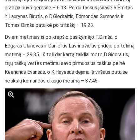
pradžia buvo geresnė – 6:13. Po du taškus įsirašė R.Šmitas
ir Laurynas Birutis, o D.Giedraitis, Edmondas Sumneris ir
Tomas Dimša pataikė po tritaškį – 19:23.
Dviem metimais iš po krepšio pasižymėjo T.Dimša, o
Edgaras Ulanovas ir Danielius Lavrinovičius pridėjo po tolimą
metimą – 29:35. Iš toli dar kartą taikliai metė D.Giedraitis,
trijų taškų vertės metimu savo pirmuosius taškus pelnė
Keenanas Evansas, o K.Hayesas dėjimu iš viršaus pataisė
netikslų komandos draugo metimą – 37:46.