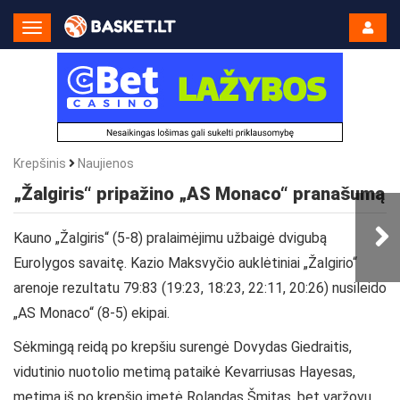
Toggle
Navigation
Krepšinis
Naujienos
„Žalgiris“ pripažino „AS Monaco“ pranašumą
Kauno „Žalgiris“ (5-8) pralaimėjimu užbaigė dvigubą
Eurolygos savaitę. Kazio Maksvyčio auklėtiniai „Žalgirio“
arenoje rezultatu 79:83 (19:23, 18:23, 22:11, 20:26) nusileido
„AS Monaco“ (8-5) ekipai.
Sėkmingą reidą po krepšiu surengė Dovydas Giedraitis,
vidutinio nuotolio metimą pataikė Kevarriusas Hayesas,
metimą iš po krepšio įmetė Rolandas Šmitas, bet varžovų