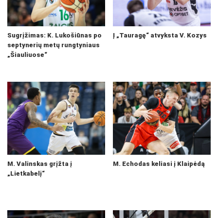
Sugrįžimas: K. Lukošiūnas po
Į „Tauragę“ atvyksta V. Kozys
septynerių metų rungtyniaus
„Šiauliuose“
M. Valinskas grįžta į
M. Echodas keliasi į Klaipėdą
„Lietkabelį“