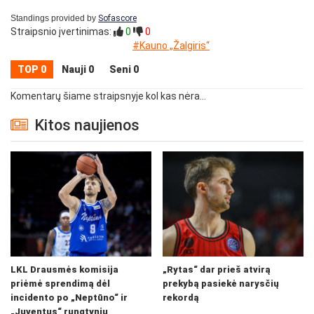
Standings provided by
Sofascore
Straipsnio įvertinimas:
0
0
#Kauno „Žalgiris“
TOP 0
Nauji 0
Seni 0
Komentarų šiame straipsnyje kol kas nėra...
Kitos naujienos
LKL Drausmės komisija
„Rytas“ dar prieš atvirą
priėmė sprendimą dėl
prekybą pasiekė narysčių
incidento po „Neptūno“ ir
rekordą
„Juventus“ rungtynių