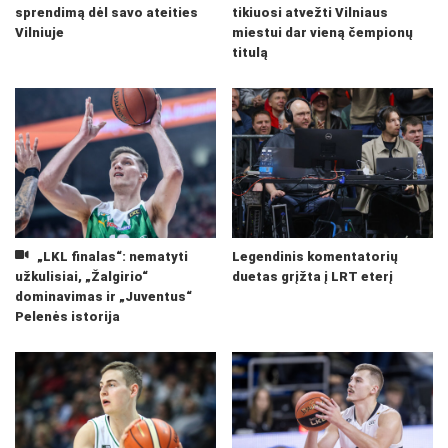
sprendimą dėl savo ateities
tikiuosi atvežti Vilniaus
Vilniuje
miestui dar vieną čempionų
titulą
„LKL finalas“: nematyti
Legendinis komentatorių
užkulisiai, „Žalgirio“
duetas grįžta į LRT eterį
dominavimas ir „Juventus“
Pelenės istorija