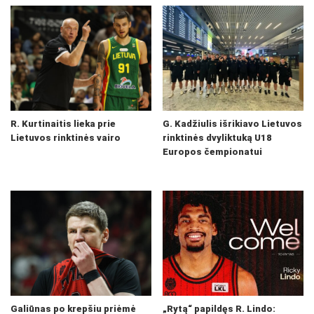
R. Kurtinaitis lieka prie
G. Kadžiulis išrikiavo Lietuvos
Lietuvos rinktinės vairo
rinktinės dvyliktuką U18
Europos čempionatui
Galiūnas po krepšiu priėmė
„Rytą“ papildęs R. Lindo: