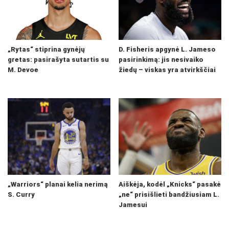
„Rytas“ stiprina gynėjų
D. Fisheris apgynė L. Jameso
gretas: pasirašyta sutartis su
pasirinkimą: jis nesivaiko
M. Devoe
žiedų – viskas yra atvirkščiai
„Warriors“ planai kelia nerimą
Aiškėja, kodėl „Knicks“ pasakė
S. Curry
„ne“ prisišlieti bandžiusiam L.
Jamesui