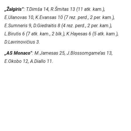
„Žalgiris“
: T.Dimša 14, R.Šmitas 13 (11 atk. kam.),
E.Ulanovas 10, K.Evansas 10 (7 rez. perd., 2 per. kam.),
E.Sumneris 9, D.Giedraitis 8 (4 rez. perd., 2 per. kam.),
L.Birutis 6 (7 atk. kam., 2 blk.), K.Hayesas 6 (5 atk. kam.),
D.Lavrinovičius 3.
„AS Monaco“
: M.Jamesas 25, J.Blossomgame’as 13,
E.Okobo 12, A.Diallo 11.