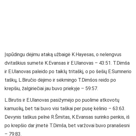
Įspūdingu dėjimu ataką užbaigė K.Hayesas, o nelengvus
dvitaškius sumetė K.Evansas ir E.Ulanovas – 43:51. T.Dimša
ir E.Ulanovas paleido po taiklų tritaškį, o po šešių E.Sumnerio
taškų, L.Biručio dėjimo ir sėkmingo T.Dimšos reido po
krepšiu, žalgiriečiai jau buvo priekyje – 59:57.
L.Birutis ir E.Ulanovas pasižymėjo po puolime atkovotų
kamuolių, bet tai buvo visi taškai per pusę kėlinio – 63:63.
Devynis taškus pelnė R.Šmitas, K.Evansas surinko penkis, iš
po krepšio dar įmetė T.Dimša, bet varžovai buvo pranašesni
– 79:83.