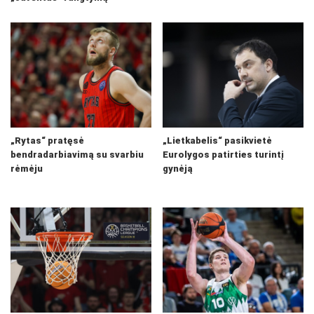
„Rytas“ pratęsė
„Lietkabelis“ pasikvietė
bendradarbiavimą su svarbiu
Eurolygos patirties turintį
rėmėju
gynėją