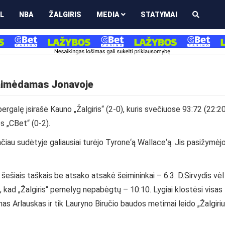
L
NBA
ŽALGIRIS
MEDIA
STATYMAI
 laimėdamas Jonavoje
ergalę įsirašė Kauno „Žalgiris“ (2-0), kuris svečiuose 93:72 (22:20
s „CBet“ (0-2).
ačiau sudėtyje galiausiai turėjo Tyrone‘ą Wallace‘ą. Jis pasižymėj
 šešiais taškais be atsako atsakė šeimininkai – 6:3. D.Sirvydis vėl
 kad „Žalgiris“ pernelyg nepabėgtų – 10:10. Lygiai klostėsi visas
as Arlauskas ir tik Lauryno Biručio baudos metimai leido „Žalgiriu