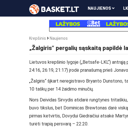
NAUJIENOS
LK
Krepšinis
Naujienos
„Žalgiris“ pergalių sąskaitą papildė
Lietuvos krepšinio lygoje („Betsafe-LKL“) antrąją p
24:16, 26:19, 21:17) įrodė pranašumą prieš Jonavo
„Žalgiris“ šįkart neregistravo Bryanto Dunstono, t
10 taškų per 14 žaidimo minučių.
Nors Deividas Sirvydis atidarė rungtynes tritaškiu,
buvo tikslus, bet Dominicas Brewtonas darė viską,
pirmas ketvirtis, Dovydui Giedraičiui atsakė Martyn
turėti trapią persvarą – 22:20.