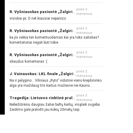
prieš 2
R. Vyšniauskas pasiuntė „Žalgirio“ ir kitų klubų fanus
mėnesius
visiskai px :D net kiausiai nepanizo
prieš 2
R. Vyšniauskas pasiuntė „Žalgirio“ ir kitų klubų fanus
mėnesius
ka jis veikia ten komentuodamas kai yra toks saliskas?
komentatoriai negali buti tokie
prieš 2
R. Vyšniauskas pasiuntė „Žalgirio“ ir kitų klubų fanus
mėnesius
skaudus komentaras :(
prieš 2
J. Vainauskas: LKL finale „Žalgiris“ norės pažeminti „Rytą“
mėnesius
Na ir palygino... Vilniaus „Ryto“ vidutinė vieno krepšininko
alga yra maždaug tris kartus mažesnė nei Kauno
„Žalgirio“... Mokama už sugebėjimus... Nėra pinigų - nėra
gerų žaidėjų...
prieš 5
Tragedija: Lietuvos rinktinė pralaimėjo Islandijai
mėnesius
Nebežiūrėsiu daugiau žaliai baltų kailių, visąlaik sugeba
žaidimo gale pralošti jau kokių 20metų taip