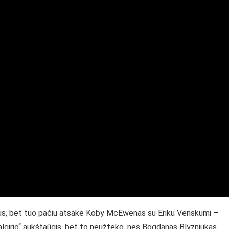
škus, bet tuo pačiu atsakė Koby McEwenas su Eriku Venskumi –
algirio“ aukštaūgis, bet to neužteko, nes Bogdanas Blyzniukas