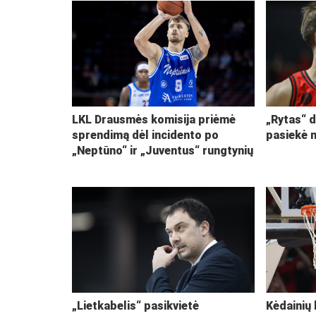
LKL Drausmės komisija priėmė
„Rytas“ d
sprendimą dėl incidento po
pasiekė 
„Neptūno“ ir „Juventus“ rungtynių
„Lietkabelis“ pasikvietė
Kėdainių 