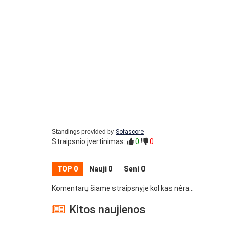
Standings provided by
Sofascore
Straipsnio įvertinimas:
0
0
TOP 0
Nauji 0
Seni 0
Komentarų šiame straipsnyje kol kas nėra...
Kitos naujienos