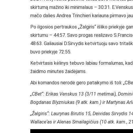
skirtumą mažino iki minimalaus – 30:31. E.Venskus 
mačo dalies Andrea Trinchieri kariauna pirmavo jau
Po ilgosios pertraukos „Žalgiris“ išliko priekyje g
skirtumu – 44:57. Savo progas realizavo S.Francisc
48:63. Galiausiai D.Sirvydis ketvirtuoju savo tritaški
buvo priekyje 72:55.
Ketvirtasis kėlinys tebuvo labiau formalumas, kadan
žaidimo minutes žaidėjams.
Abi komandos nerodė gero pataikymo iš toli: „CBet“ p
„CBet“: Erikas Venskus 13 (3/11 metimai), Domin
Bogdanas Blyzniukas (9 atk. kam.) ir Martynas Ar
„Žalgiris“: Laurynas Birutis 15, Deividas Sirvydis 1
Wallace‘as ir Alenas Smailagičius (10 atk. kam., 21