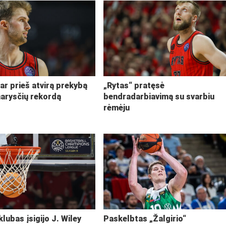
ar prieš atvirą prekybą
„Rytas“ pratęsė
narysčių rekordą
bendradarbiavimą su svarbiu
rėmėju
klubas įsigijo J. Wiley
Paskelbtas „Žalgirio“