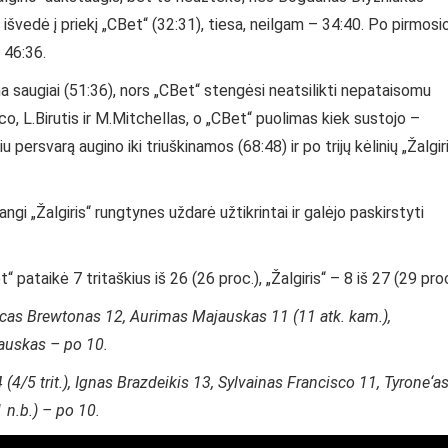
išvedė į priekį „CBet“ (32:31), tiesa, neilgam – 34:40. Po pirmosi
 46:36.
ana saugiai (51:36), nors „CBet“ stengėsi neatsilikti nepataisomu
o, L.Birutis ir M.Mitchellas, o „CBet“ puolimas kiek sustojo –
u persvarą augino iki triuškinamos (68:48) ir po trijų kėlinių „Žalgir
gi „Žalgiris“ rungtynes uždarė užtikrintai ir galėjo paskirstyti
ataikė 7 tritaškius iš 26 (26 proc.), „Žalgiris“ – 8 iš 27 (29 proc
icas Brewtonas 12, Aurimas Majauskas 11 (11 atk. kam.),
lauskas – po 10.
4 (4/5 trit.), Ignas Brazdeikis 13, Sylvainas Francisco 11, Tyrone‘a
 n.b.) – po 10.