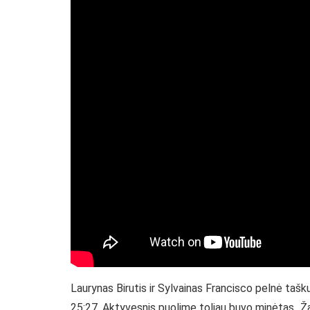
Laurynas Birutis ir Sylvainas Francisco pelnė ta
25:27. Aktyvesnis puolime toliau buvo minėtas „Ž