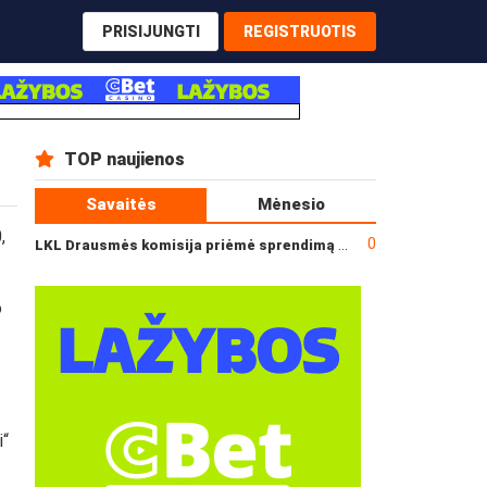
PRISIJUNGTI
REGISTRUOTIS
TOP naujienos
Savaitės
Mėnesio
,
0
LKL Drausmės komisija priėmė sprendimą dėl incidento po „Neptūno“ ir „Juventus“ rungtynių
o
i“