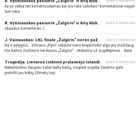
R. Vyšniauskas pasiuntė „Žalgirio“ ir kitų klubų fanus
prieš 2 mėnesius
ka jis veikia ten komentuodamas kai yra toks saliskas? komentatoriai negali
buti tokie
R. Vyšniauskas pasiuntė „Žalgirio“ ir kitų klubų fanus
prieš 2 mėnesius
skaudus komentaras :(
J. Vainauskas: LKL finale „Žalgiris“ norės pažeminti „Rytą“
prieš 2 mėnesius
Na ir palygino... Vilniaus „Ryto“ vidutinė vieno krepšininko alga yra maždaug
tris kartus mažesnė nei Kauno „Žalgirio“... Mokama už sugebėjimus... Nėra
pinigų - nėra gerų žaidėjų...
Tragedija: Lietuvos rinktinė pralaimėjo Islandijai
prieš 5 mėnesius
Nebežiūrėsiu daugiau žaliai baltų kailių, visąlaik sugeba žaidimo gale
pralošti jau kokių 20metų taip