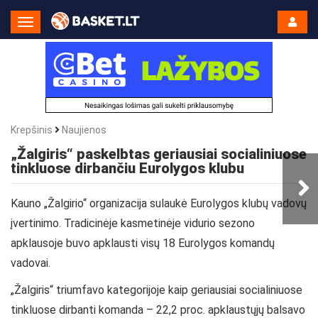
Toggle
Navigation
Krepšinis
Naujienos
„Žalgiris“ paskelbtas geriausiai socialiniuose
tinkluose dirbančiu Eurolygos klubu
Kauno „Žalgirio“ organizacija sulaukė Eurolygos klubų vadovų
įvertinimo. Tradicinėje kasmetinėje vidurio sezono
apklausoje buvo apklausti visų 18 Eurolygos komandų
vadovai.
„Žalgiris“ triumfavo kategorijoje kaip geriausiai socialiniuose
tinkluose dirbanti komanda – 22,2 proc. apklaustųjų balsavo