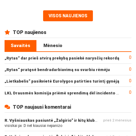
VISOS NAUJIENOS
TOP naujienos
Savaitės
Mėnesio
0
„Rytas“ dar prieš atvirą prekybą pasiekė narysčių rekordą
0
„Rytas“ pratęsė bendradarbiavimą su svarbiu rėmėju
0
„Lietkabelis“ pasikvietė Eurolygos patirties turintį gynėją
0
LKL Drausmės komisija priėmė sprendimą dėl incidento po „Neptūno“ ir „Juventus“ rungtynių
TOP naujausi komentarai
R. Vyšniauskas pasiuntė „Žalgirio“ ir kitų klubų fanus
prieš 2 mėnesius
visiskai px :D net kiausiai nepanizo