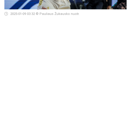
2025-01-09 03:32
© Pauliaus Žukausko nuotr.