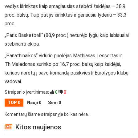
vedlys išrinktas kaip smagiausias stebėti žaidėjas – 38,9
proc. balsų. Taip pat jis išrinktas ir geriausiu lyderiu – 33,3
proc.
„Paris Basketball“ (88,9 proc.) neturėjo lygių kaip labiausiai
stebinanti ekipa.
„Panathinaikos“ vidurio puolėjas Mathiasas Lessortas ir
Th.Maledonas surinko po 16,7 proc. balsų kaip žaidėjai,
kuriuos norėtų į savo komandą pasikviesti Eurolygos klubų
vadovai.
Straipsnio įvertinimas:
0
0
TOP 0
Nauji 0
Seni 0
Komentarų šiame straipsnyje kol kas nėra...
Kitos naujienos