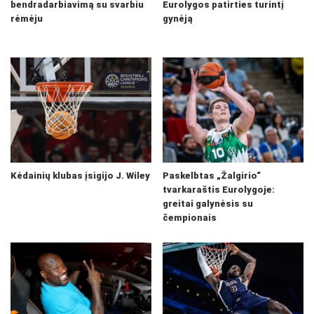
bendradarbiavimą su svarbiu
Eurolygos patirties turintį
rėmėju
gynėją
Kėdainių klubas įsigijo J. Wiley
Paskelbtas „Žalgirio“
tvarkaraštis Eurolygoje:
greitai galynėsis su
čempionais