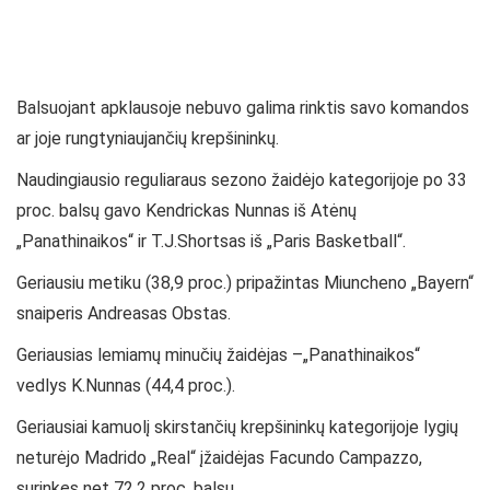
Balsuojant apklausoje nebuvo galima rinktis savo komandos
ar joje rungtyniaujančių krepšininkų.
Naudingiausio reguliaraus sezono žaidėjo kategorijoje po 33
proc. balsų gavo Kendrickas Nunnas iš Atėnų
„Panathinaikos“ ir T.J.Shortsas iš „Paris Basketball“.
Geriausiu metiku (38,9 proc.) pripažintas Miuncheno „Bayern“
snaiperis Andreasas Obstas.
Geriausias lemiamų minučių žaidėjas –„Panathinaikos“
vedlys K.Nunnas (44,4 proc.).
Geriausiai kamuolį skirstančių krepšininkų kategorijoje lygių
neturėjo Madrido „Real“ įžaidėjas Facundo Campazzo,
surinkęs net 72,2 proc. balsų.