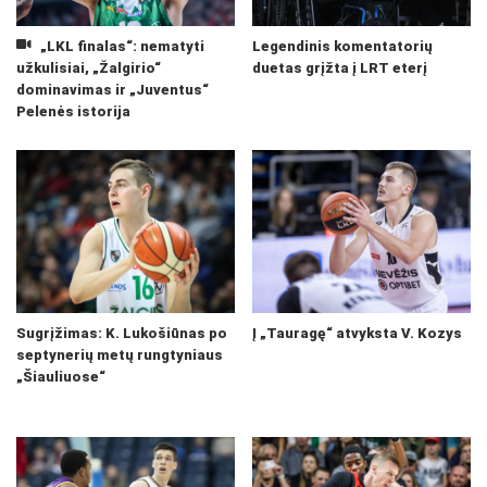
„LKL finalas“: nematyti
Legendinis komentatorių
užkulisiai, „Žalgirio“
duetas grįžta į LRT eterį
dominavimas ir „Juventus“
Pelenės istorija
Sugrįžimas: K. Lukošiūnas po
Į „Tauragę“ atvyksta V. Kozys
septynerių metų rungtyniaus
„Šiauliuose“