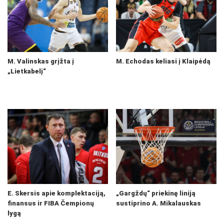
M. Valinskas grįžta į
M. Echodas keliasi į Klaipėdą
„Lietkabelį“
E. Skersis apie komplektaciją,
„Gargždų“ priekinę liniją
finansus ir FIBA Čempionų
sustiprino A. Mikalauskas
lygą