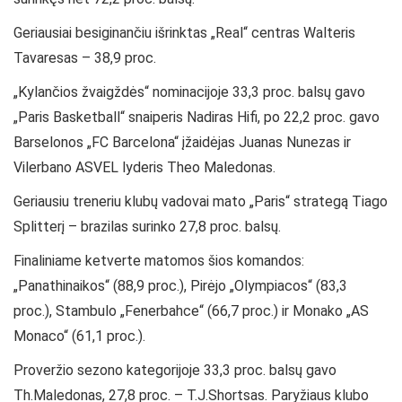
Geriausiai besiginančiu išrinktas „Real“ centras Walteris
Tavaresas – 38,9 proc.
„Kylančios žvaigždės“ nominacijoje 33,3 proc. balsų gavo
„Paris Basketball“ snaiperis Nadiras Hifi, po 22,2 proc. gavo
Barselonos „FC Barcelona“ įžaidėjas Juanas Nunezas ir
Vilerbano ASVEL lyderis Theo Maledonas.
Geriausiu treneriu klubų vadovai mato „Paris“ strategą Tiago
Splitterį – brazilas surinko 27,8 proc. balsų.
Finaliniame ketverte matomos šios komandos:
„Panathinaikos“ (88,9 proc.), Pirėjo „Olympiacos“ (83,3
proc.), Stambulo „Fenerbahce“ (66,7 proc.) ir Monako „AS
Monaco“ (61,1 proc.).
Proveržio sezono kategorijoje 33,3 proc. balsų gavo
Th.Maledonas, 27,8 proc. – T.J.Shortsas. Paryžiaus klubo