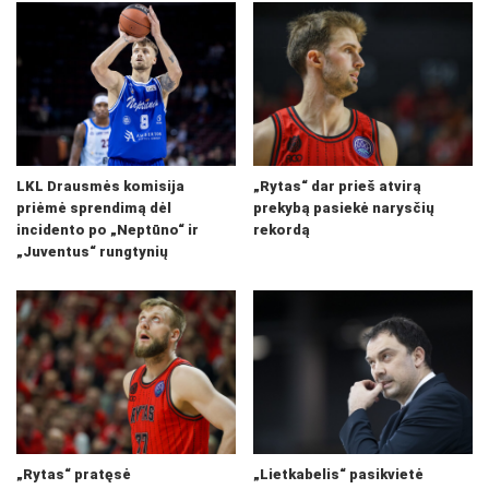
LKL Drausmės komisija
„Rytas“ dar prieš atvirą
priėmė sprendimą dėl
prekybą pasiekė narysčių
incidento po „Neptūno“ ir
rekordą
„Juventus“ rungtynių
„Rytas“ pratęsė
„Lietkabelis“ pasikvietė