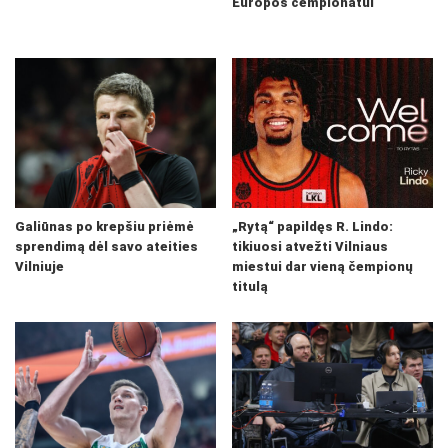
Europos čempionatui
Galiūnas po krepšiu priėmė
„Rytą“ papildęs R. Lindo:
sprendimą dėl savo ateities
tikiuosi atvežti Vilniaus
Vilniuje
miestui dar vieną čempionų
titulą