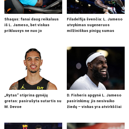
Shaqas: fanai daug reikalaus
Filadelfija švenčia: L. Jameso
iš L. Jameso, bet viskas
atvykimas sugeneruos
priklausys ne nuo jo
milžiniškas pinigų sumas
„Rytas“ stiprina gynėjų
D. Fisheris apgynė L. Jameso
gretas: pasirašyta sutartis su
pasirinkimą: jis nesivaiko
M. Devoe
žiedų – viskas yra atvirkščiai