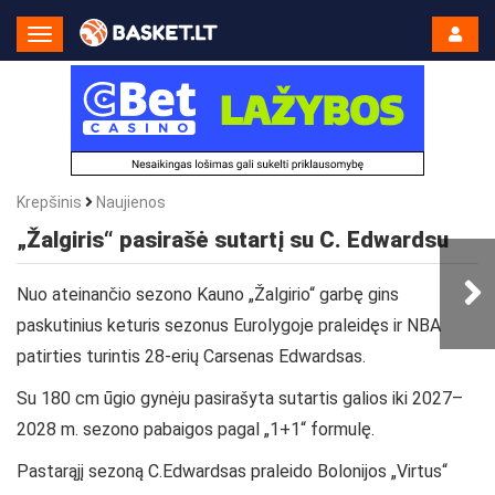
Toggle
Navigation
Krepšinis
Naujienos
„Žalgiris“ pasirašė sutartį su C. Edwardsu
Nuo ateinančio sezono Kauno „Žalgirio“ garbę gins
paskutinius keturis sezonus Eurolygoje praleidęs ir NBA
patirties turintis 28-erių Carsenas Edwardsas.
Su 180 cm ūgio gynėju pasirašyta sutartis galios iki 2027–
2028 m. sezono pabaigos pagal „1+1“ formulę.
Pastarąjį sezoną C.Edwardsas praleido Bolonijos „Virtus“