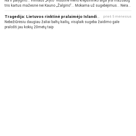
Na ir palygino... Vilniaus „Ryto“ vidutinė vieno krepšininko alga yra maždaug
tris kartus mažesnė nei Kauno „Žalgirio“... Mokama už sugebėjimus... Nėra
pinigų - nėra gerų žaidėjų...
Tragedija: Lietuvos rinktinė pralaimėjo Islandijai
prieš 5 mėnesius
Nebežiūrėsiu daugiau žaliai baltų kailių, visąlaik sugeba žaidimo gale
pralošti jau kokių 20metų taip