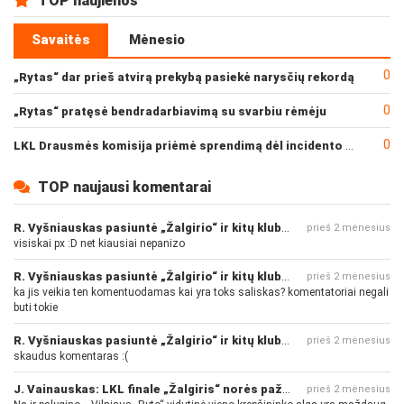
TOP naujienos
Savaitės
Mėnesio
0
„Rytas“ dar prieš atvirą prekybą pasiekė narysčių rekordą
0
„Rytas“ pratęsė bendradarbiavimą su svarbiu rėmėju
0
LKL Drausmės komisija priėmė sprendimą dėl incidento po „Neptūno“ ir „Juventus“ rungtynių
TOP naujausi komentarai
R. Vyšniauskas pasiuntė „Žalgirio“ ir kitų klubų fanus
prieš 2 mėnesius
visiskai px :D net kiausiai nepanizo
R. Vyšniauskas pasiuntė „Žalgirio“ ir kitų klubų fanus
prieš 2 mėnesius
ka jis veikia ten komentuodamas kai yra toks saliskas? komentatoriai negali
buti tokie
R. Vyšniauskas pasiuntė „Žalgirio“ ir kitų klubų fanus
prieš 2 mėnesius
skaudus komentaras :(
J. Vainauskas: LKL finale „Žalgiris“ norės pažeminti „Rytą“
prieš 2 mėnesius