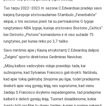
Tuo tarpu 2022–2023 m. sezone C.Edwardsas pradėjo savo
karjerą Europoje atstovaudamas Stambulo „Fenerbahče“
ekipai, o tris sezonus prieš tai su pertraukomis G lygoje
rungtyniavo NBA lygoje, kurioje atstovavo Bostono „Celtics“
bei Detroito „Pistons“ komandoms ir iš viso sužaidė 75
rungtynes, per kurias rinko po 3,7 taško.
Savo mintimis apie į Kauną atvykstantį C.Edwardsą dalijosi
„Žalgirio“ sporto direktorius Gediminas Navickas.
„Mūsų kalbos vadovybės viduje prasidėjo tada, kai
sužinojome, kad Sylvainas Francisco gali išvykti. Natūralu,
kad apie tokią galimybę žinojome jau ilgai, todėl pradėjome
šnekėti apie visą gynėjų liniją, nes supratome, kad vienu
žaidėju S.Francisco išvykimo nepadengsime, tad pradėjome
kalbėti ir dėlioti gynėjų liniją. Tuomet išsiaiškinome, kokie
turėtų būti profiliai tų dviejų žaidėjų, kuriais ir norime pakeisti