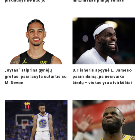
priklausys ne nuo jo
milžiniškas pinigų sumas
„Rytas“ stiprina gynėjų
D. Fisheris apgynė L. Jameso
gretas: pasirašyta sutartis su
pasirinkimą: jis nesivaiko
M. Devoe
žiedų – viskas yra atvirkščiai