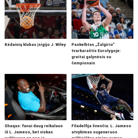
Kėdainių klubas įsigijo J. Wiley
Paskelbtas „Žalgirio“
tvarkaraštis Eurolygoje:
greitai galynėsis su
čempionais
Shaqas: fanai daug reikalaus
Filadelfija švenčia: L. Jameso
iš L. Jameso, bet viskas
atvykimas sugeneruos