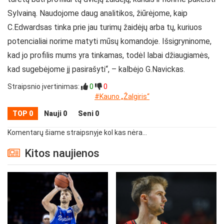
Sylvainą. Naudojome daug analitikos, žiūrėjome, kaip
C.Edwardsas tinka prie jau turimų žaidėjų arba tų, kuriuos
potencialiai norime matyti mūsų komandoje. Išsigryninome,
kad jo profilis mums yra tinkamas, todėl labai džiaugiamės,
kad sugebėjome jį pasirašyti“, – kalbėjo G.Navickas.
Straipsnio įvertinimas:
0
0
#Kauno „Žalgiris“
TOP 0
Nauji 0
Seni 0
Komentarų šiame straipsnyje kol kas nėra...
Kitos naujienos