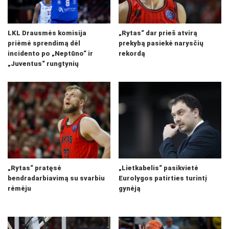
LKL Drausmės komisija
„Rytas“ dar prieš atvirą
priėmė sprendimą dėl
prekybą pasiekė narysčių
incidento po „Neptūno“ ir
rekordą
„Juventus“ rungtynių
„Rytas“ pratęsė
„Lietkabelis“ pasikvietė
bendradarbiavimą su svarbiu
Eurolygos patirties turintį
rėmėju
gynėją