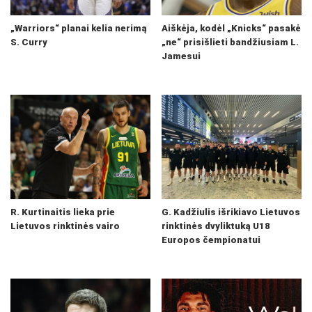
„Warriors“ planai kelia nerimą
Aiškėja, kodėl „Knicks“ pasakė
S. Curry
„ne“ prisišlieti bandžiusiam L.
Jamesui
R. Kurtinaitis lieka prie
G. Kadžiulis išrikiavo Lietuvos
Lietuvos rinktinės vairo
rinktinės dvyliktuką U18
Europos čempionatui