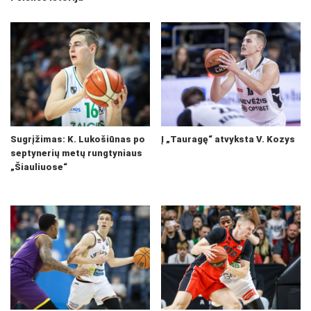
Sugrįžimas: K. Lukošiūnas po
Į „Tauragę“ atvyksta V. Kozys
septynerių metų rungtyniaus
„Šiauliuose“