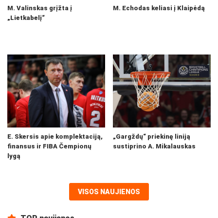
M. Valinskas grįžta į
M. Echodas keliasi į Klaipėdą
„Lietkabelį“
E. Skersis apie komplektaciją,
„Gargždų“ priekinę liniją
finansus ir FIBA Čempionų
sustiprino A. Mikalauskas
lygą
VISOS NAUJIENOS