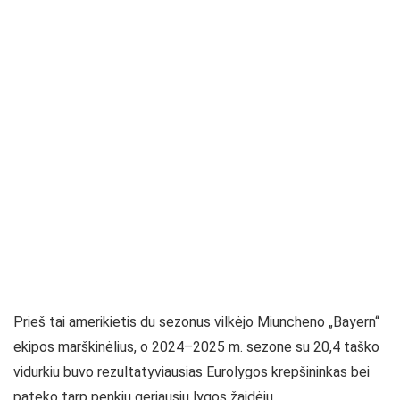
Prieš tai amerikietis du sezonus vilkėjo Miuncheno „Bayern“
ekipos marškinėlius, o 2024–2025 m. sezone su 20,4 taško
vidurkiu buvo rezultatyviausias Eurolygos krepšininkas bei
pateko tarp penkių geriausių lygos žaidėjų.