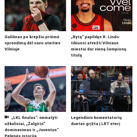
Galiūnas po krepšiu priėmė
„Rytą“ papildęs R. Lindo:
sprendimą dėl savo ateities
tikiuosi atvežti Vilniaus
Vilniuje
miestui dar vieną čempionų
titulą
„LKL finalas“: nematyti
Legendinis komentatorių
užkulisiai, „Žalgirio“
duetas grįžta į LRT eterį
dominavimas ir „Juventus“
Pelenės istorija