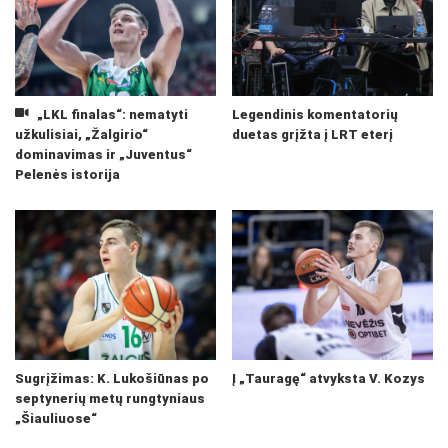
„LKL finalas“: nematyti
Legendinis komentatorių
užkulisiai, „Žalgirio“
duetas grįžta į LRT eterį
dominavimas ir „Juventus“
Pelenės istorija
Sugrįžimas: K. Lukošiūnas po
Į „Tauragę“ atvyksta V. Kozys
septynerių metų rungtyniaus
„Šiauliuose“