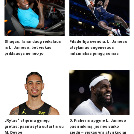
Shaqas: fanai daug reikalaus
Filadelfija švenčia: L. Jameso
iš L. Jameso, bet viskas
atvykimas sugeneruos
priklausys ne nuo jo
milžiniškas pinigų sumas
„Rytas“ stiprina gynėjų
D. Fisheris apgynė L. Jameso
gretas: pasirašyta sutartis su
pasirinkimą: jis nesivaiko
M. Devoe
žiedų – viskas yra atvirkščiai