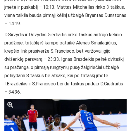
įmetė ir puskablį – 10:13. Mattas Mitchellas rinko 3 taškus,
viena taiklia bauda pirmąjį kėlinį užbaigė Bryantas Dunstonas
– 14:19.
D.Sirvydis ir Dovydas Giedraitis rinko taškus antrojo kėlinio
pradžioje, tritaškį iš kampo pataikė Alenas Smailagičius,
krepšio link prasiveržė S.Francisco, bet varžovai įgijo
dviženklę persvarą – 23:33. Ignas Brazdeikis pelnė dvitaškį
su pražanga, o pirmąją rungtynių pusę žalgiriečiai užbaigė
pelnydami 8 taškus be atsako, kai po tritaškį įmetė
I.Brazdeikis ir S.Francisco bei du taškus pridėjo D.Giedraitis
– 34:36.