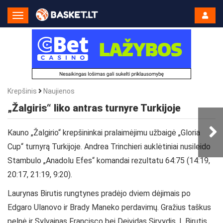
Toggle
Navigation
Krepšinis
Naujienos
„Žalgiris“ liko antras turnyre Turkijoje
Kauno „Žalgirio“ krepšininkai pralaimėjimu užbaigė „Gloria
Cup“ turnyrą Turkijoje. Andrea Trinchieri auklėtiniai nusileido
Stambulo „Anadolu Efes“ komandai rezultatu 64:75 (14:19,
20:17, 21:19, 9:20).
Laurynas Birutis rungtynes pradėjo dviem dėjimais po
Edgaro Ulanovo ir Brady Maneko perdavimų. Gražius taškus
pelnė ir Sylvainas Francisco bei Deividas Sirvydis, L.Birutis