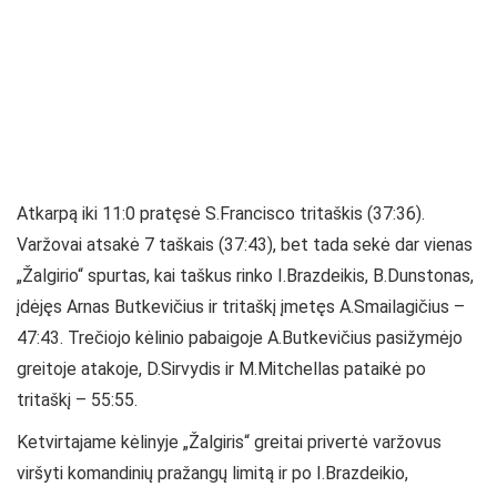
Atkarpą iki 11:0 pratęsė S.Francisco tritaškis (37:36).
Varžovai atsakė 7 taškais (37:43), bet tada sekė dar vienas
„Žalgirio“ spurtas, kai taškus rinko I.Brazdeikis, B.Dunstonas,
įdėjęs Arnas Butkevičius ir tritaškį įmetęs A.Smailagičius –
47:43. Trečiojo kėlinio pabaigoje A.Butkevičius pasižymėjo
greitoje atakoje, D.Sirvydis ir M.Mitchellas pataikė po
tritaškį – 55:55.
Ketvirtajame kėlinyje „Žalgiris“ greitai privertė varžovus
viršyti komandinių pražangų limitą ir po I.Brazdeikio,