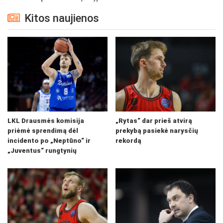
Kitos naujienos
LKL Drausmės komisija
„Rytas“ dar prieš atvirą
priėmė sprendimą dėl
prekybą pasiekė narysčių
incidento po „Neptūno“ ir
rekordą
„Juventus“ rungtynių