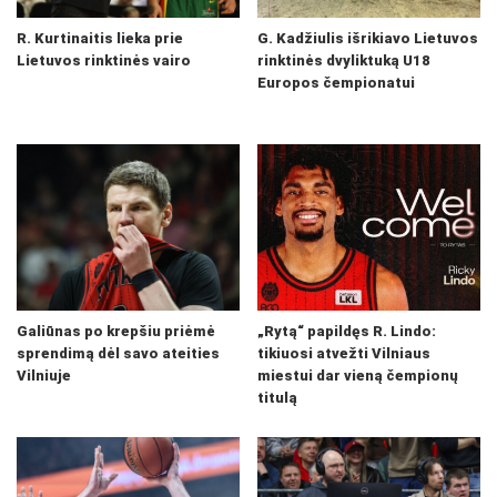
R. Kurtinaitis lieka prie
G. Kadžiulis išrikiavo Lietuvos
Lietuvos rinktinės vairo
rinktinės dvyliktuką U18
Europos čempionatui
Galiūnas po krepšiu priėmė
„Rytą“ papildęs R. Lindo:
sprendimą dėl savo ateities
tikiuosi atvežti Vilniaus
Vilniuje
miestui dar vieną čempionų
titulą