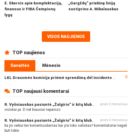
E. Skersis apie komplektaciją,
„Gargždų“ priekinę liniją
finansus ir FIBA Čempionų
sustiprino A. Mikalauskas
lygą
VISOS NAUJIENOS
TOP naujienos
Savaitės
Mėnesio
0
LKL Drausmės komisija priėmė sprendimą dėl incidento po „Neptūno“ ir „Juventus“ rungtynių
TOP naujausi komentarai
R. Vyšniauskas pasiuntė „Žalgirio“ ir kitų klubų fanus
prieš 2 mėnesius
visiskai px :D net kiausiai nepanizo
R. Vyšniauskas pasiuntė „Žalgirio“ ir kitų klubų fanus
prieš 2 mėnesius
ka jis veikia ten komentuodamas kai yra toks saliskas? komentatoriai negali
buti tokie