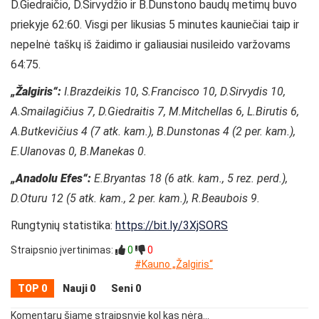
D.Giedraičio, D.Sirvydžio ir B.Dunstono baudų metimų buvo
priekyje 62:60. Visgi per likusias 5 minutes kauniečiai taip ir
nepelnė taškų iš žaidimo ir galiausiai nusileido varžovams
64:75.
„Žalgiris“:
I.Brazdeikis 10, S.Francisco 10, D.Sirvydis 10,
A.Smailagičius 7, D.Giedraitis 7, M.Mitchellas 6, L.Birutis 6,
A.Butkevičius 4 (7 atk. kam.), B.Dunstonas 4 (2 per. kam.),
E.Ulanovas 0, B.Manekas 0.
„Anadolu Efes“:
E.Bryantas 18 (6 atk. kam., 5 rez. perd.),
D.Oturu 12 (5 atk. kam., 2 per. kam.), R.Beaubois 9.
Rungtynių statistika:
https://bit.ly/3XjSORS
Straipsnio įvertinimas:
0
0
#Kauno „Žalgiris“
TOP 0
Nauji 0
Seni 0
Komentarų šiame straipsnyje kol kas nėra...