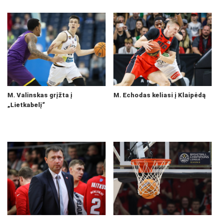
M. Valinskas grįžta į
M. Echodas keliasi į Klaipėdą
„Lietkabelį“