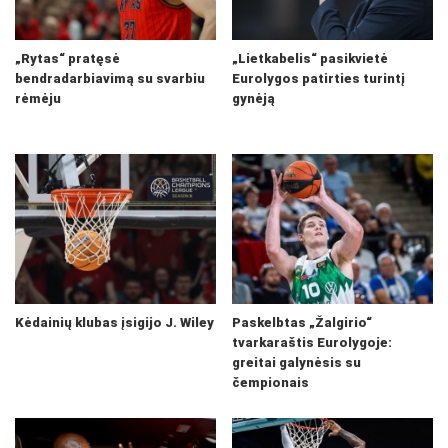
„Rytas“ pratęsė
„Lietkabelis“ pasikvietė
bendradarbiavimą su svarbiu
Eurolygos patirties turintį
rėmėju
gynėją
Kėdainių klubas įsigijo J. Wiley
Paskelbtas „Žalgirio“
tvarkaraštis Eurolygoje:
greitai galynėsis su
čempionais