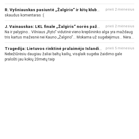
R. Vyšniauskas pasiuntė „Žalgirio“ ir kitų klubų fanus
prieš 2 mėnesius
skaudus komentaras :(
J. Vainauskas: LKL finale „Žalgiris“ norės pažeminti „Rytą“
prieš 2 mėnesius
Na ir palygino... Vilniaus „Ryto“ vidutinė vieno krepšininko alga yra maždaug
tris kartus mažesnė nei Kauno „Žalgirio“... Mokama už sugebėjimus... Nėra
pinigų - nėra gerų žaidėjų...
Tragedija: Lietuvos rinktinė pralaimėjo Islandijai
prieš 5 mėnesius
Nebežiūrėsiu daugiau žaliai baltų kailių, visąlaik sugeba žaidimo gale
pralošti jau kokių 20metų taip