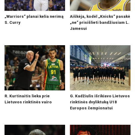
„Warriors“ planai kelia nerimą
Aiškėja, kodėl „Knicks“ pasakė
S. Curry
„ne“ prisišlieti bandžiusiam L.
Jamesui
R. Kurtinaitis lieka prie
G. Kadžiulis išrikiavo Lietuvos
Lietuvos rinktinės vairo
rinktinės dvyliktuką U18
Europos čempionatui