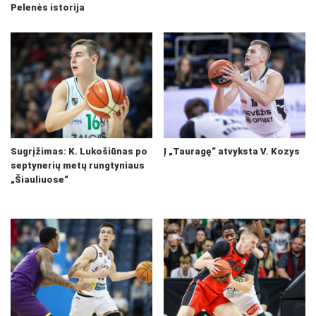
Pelenės istorija
Sugrįžimas: K. Lukošiūnas po
Į „Tauragę“ atvyksta V. Kozys
septynerių metų rungtyniaus
„Šiauliuose“