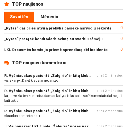
TOP naujienos
Savaitės
Mėnesio
0
„Rytas“ dar prieš atvirą prekybą pasiekė narysčių rekordą
0
„Rytas“ pratęsė bendradarbiavimą su svarbiu rėmėju
0
LKL Drausmės komisija priėmė sprendimą dėl incidento po „Neptūno“ ir „Juventus“ rungtynių
TOP naujausi komentarai
R. Vyšniauskas pasiuntė „Žalgirio“ ir kitų klubų fanus
prieš 2 mėnesius
visiskai px :D net kiausiai nepanizo
R. Vyšniauskas pasiuntė „Žalgirio“ ir kitų klubų fanus
prieš 2 mėnesius
ka jis veikia ten komentuodamas kai yra toks saliskas? komentatoriai negali
buti tokie
R. Vyšniauskas pasiuntė „Žalgirio“ ir kitų klubų fanus
prieš 2 mėnesius
skaudus komentaras :(
J. Vainauskas: LKL finale „Žalgiris“ norės pažeminti „Rytą“
prieš 2 mėnesius