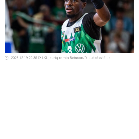
2025-12-19 22:35
© LKL, kurią remia Betsson/R. Lukoševičius