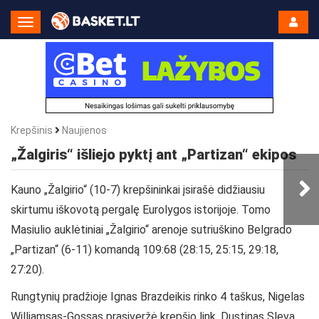
Toggle
Navigation
Krepšinis
Naujienos
„Žalgiris“ išliejo pyktį ant „Partizan“ ekipos
Kauno „Žalgirio“ (10-7) krepšininkai įsirašė didžiausiu
skirtumu iškovotą pergalę Eurolygos istorijoje. Tomo
Masiulio auklėtiniai „Žalgirio“ arenoje sutriuškino Belgrado
„Partizan“ (6-11) komandą 109:68 (28:15, 25:15, 29:18,
27:20).
Rungtynių pradžioje Ignas Brazdeikis rinko 4 taškus, Nigelas
Williamsas-Gossas prasiveržė krepšio link, Dustinas Sleva