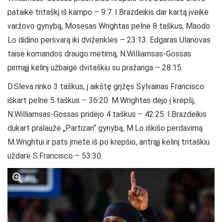
pataikė tritaškį iš kampo – 9:7. I.Brazdeikis dar kartą įveikė
varžovo gynybą, Mosesas Wrightas pelnė 8 taškus, Maodo
Lo didino persvarą iki dviženklės – 23:13. Edgaras Ulanovas
taisė komandos draugo metimą, N.Williamsas-Gossas
pirmąjį kėlinį užbaigė dvitaškiu su pražanga – 28:15.
D.Sleva rinko 3 taškus, į aikštę grįžęs Sylvainas Francisco
iškart pelnė 5 taškus – 36:20. M.Wrightas dėjo į krepšį,
N.Williamsas-Gossas pridėjo 4 taškus – 42:25. I.Brazdeikis
dukart pralaužė „Partizan“ gynybą, M.Lo iškišo perdavimą
M.Wrightui ir pats įmetė iš po krepšio, antrąjį kėlinį tritaškiu
uždarė S.Francisco – 53:30.