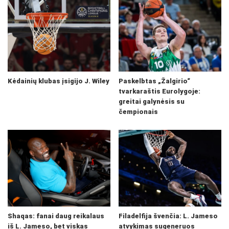
Kėdainių klubas įsigijo J. Wiley
Paskelbtas „Žalgirio“
tvarkaraštis Eurolygoje:
greitai galynėsis su
čempionais
Shaqas: fanai daug reikalaus
Filadelfija švenčia: L. Jameso
iš L. Jameso, bet viskas
atvykimas sugeneruos