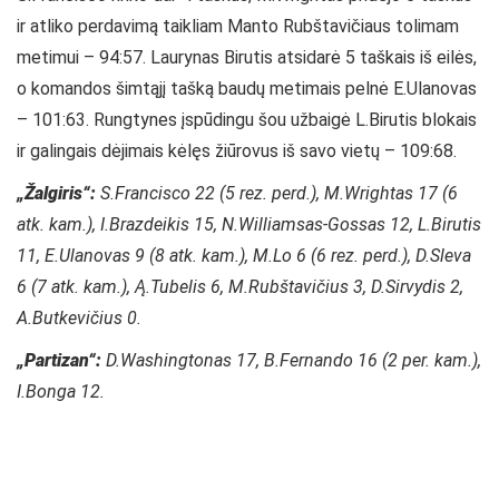
ir atliko perdavimą taikliam Manto Rubštavičiaus tolimam
metimui – 94:57. Laurynas Birutis atsidarė 5 taškais iš eilės,
o komandos šimtąjį tašką baudų metimais pelnė E.Ulanovas
– 101:63. Rungtynes įspūdingu šou užbaigė L.Birutis blokais
ir galingais dėjimais kėlęs žiūrovus iš savo vietų – 109:68.
„Žalgiris“:
S.Francisco 22 (5 rez. perd.), M.Wrightas 17 (6
atk. kam.), I.Brazdeikis 15, N.Williamsas-Gossas 12, L.Birutis
11, E.Ulanovas 9 (8 atk. kam.), M.Lo 6 (6 rez. perd.), D.Sleva
6 (7 atk. kam.), Ą.Tubelis 6, M.Rubštavičius 3, D.Sirvydis 2,
A.Butkevičius 0.
„Partizan“:
D.Washingtonas 17, B.Fernando 16 (2 per. kam.),
I.Bonga 12.