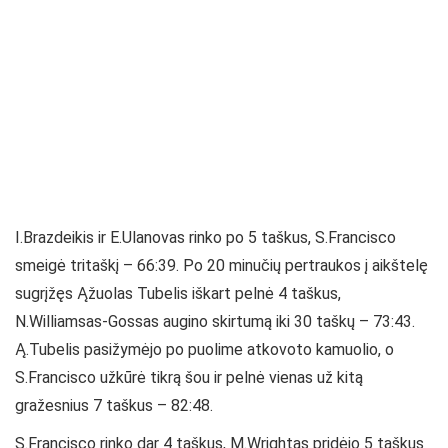
I.Brazdeikis ir E.Ulanovas rinko po 5 taškus, S.Francisco
smeigė tritaškį – 66:39. Po 20 minučių pertraukos į aikštelę
sugrįžęs Ąžuolas Tubelis iškart pelnė 4 taškus,
N.Williamsas-Gossas augino skirtumą iki 30 taškų – 73:43.
Ą.Tubelis pasižymėjo po puolime atkovoto kamuolio, o
S.Francisco užkūrė tikrą šou ir pelnė vienas už kitą
gražesnius 7 taškus – 82:48.
S.Francisco rinko dar 4 taškus, M.Wrightas pridėjo 5 taškus