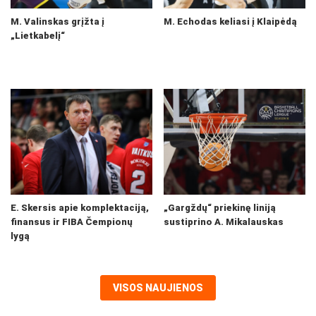
M. Valinskas grįžta į
M. Echodas keliasi į Klaipėdą
„Lietkabelį“
E. Skersis apie komplektaciją,
„Gargždų“ priekinę liniją
finansus ir FIBA Čempionų
sustiprino A. Mikalauskas
lygą
VISOS NAUJIENOS