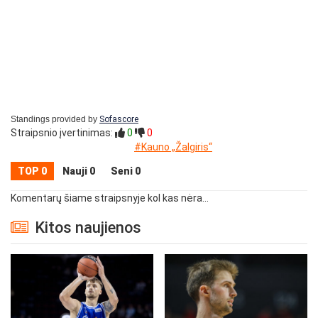
Standings provided by
Sofascore
Straipsnio įvertinimas:
0
0
#Kauno „Žalgiris“
TOP 0
Nauji 0
Seni 0
Komentarų šiame straipsnyje kol kas nėra...
Kitos naujienos