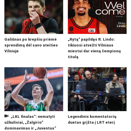
Galiūnas po krepšiu priėmė
„Rytą“ papildęs R. Lindo:
sprendimą dėl savo ateities
tikiuosi atvežti Vilniaus
Vilniuje
miestui dar vieną čempionų
titulą
„LKL finalas“: nematyti
Legendinis komentatorių
užkulisiai, „Žalgirio“
duetas grįžta į LRT eterį
dominavimas ir „Juventus“