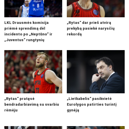
LKL Drausmės komisija
„Rytas“ dar prieš atvirą
priėmė sprendimą dėl
prekybą pasiekė narysčių
incidento po „Neptūno“ ir
rekordą
„Juventus“ rungtynių
„Rytas“ pratęsė
„Lietkabelis“ pasikvietė
bendradarbiavimą su svarbiu
Eurolygos patirties turintį
rėmėju
gynėją