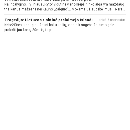
Na ir palygino... Vilniaus „Ryto“ vidutinė vieno krepšininko alga yra maždaug
tris kartus mažesnė nei Kauno „Žalgirio“... Mokama už sugebėjimus... Nėra
pinigų - nėra gerų žaidėjų...
Tragedija: Lietuvos rinktinė pralaimėjo Islandijai
prieš 5 mėnesius
Nebežiūrėsiu daugiau žaliai baltų kailių, visąlaik sugeba žaidimo gale
pralošti jau kokių 20metų taip