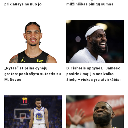
priklausys ne nuo jo
milžiniškas pinigų sumas
„Rytas“ stiprina gynėjų
D. Fisheris apgynė L. Jameso
gretas: pasirašyta sutartis su
pasirinkimą: jis nesivaiko
M. Devoe
žiedų – viskas yra atvirkščiai