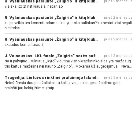
R. Vyšniauskas pasiuntė „Žalgirio“ ir kitų klubų fanus
prieš 2 mėnesius
visiskai px :D net kiausiai nepanizo
R. Vyšniauskas pasiuntė „Žalgirio“ ir kitų klubų fanus
prieš 2 mėnesius
ka jis veikia ten komentuodamas kai yra toks saliskas? komentatoriai negali
buti tokie
R. Vyšniauskas pasiuntė „Žalgirio“ ir kitų klubų fanus
prieš 2 mėnesius
skaudus komentaras :(
J. Vainauskas: LKL finale „Žalgiris“ norės pažeminti „Rytą“
prieš 2 mėnesius
Na ir palygino... Vilniaus „Ryto“ vidutinė vieno krepšininko alga yra maždaug
tris kartus mažesnė nei Kauno „Žalgirio“... Mokama už sugebėjimus... Nėra
pinigų - nėra gerų žaidėjų...
Tragedija: Lietuvos rinktinė pralaimėjo Islandijai
prieš 5 mėnesius
Nebežiūrėsiu daugiau žaliai baltų kailių, visąlaik sugeba žaidimo gale
pralošti jau kokių 20metų taip