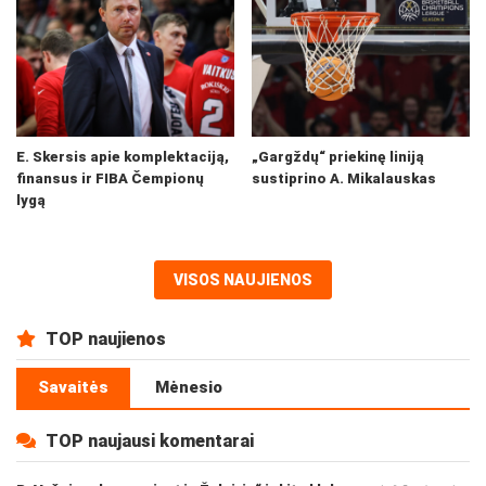
E. Skersis apie komplektaciją,
„Gargždų“ priekinę liniją
finansus ir FIBA Čempionų
sustiprino A. Mikalauskas
lygą
VISOS NAUJIENOS
TOP naujienos
Savaitės
Mėnesio
TOP naujausi komentarai