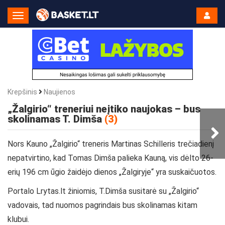
Toggle
Navigation
Krepšinis
Naujienos
„Žalgirio“ treneriui neįtiko naujokas – bus
skolinamas T. Dimša
(3)
Nors Kauno „Žalgirio“ treneris Martinas Schilleris trečiadienį
nepatvirtino, kad Tomas Dimša palieka Kauną, vis dėlto 26-
erių 196 cm ūgio žaidėjo dienos „Žalgiryje“ yra suskaičuotos.
Portalo Lrytas.lt žiniomis, T.Dimša susitarė su „Žalgirio“
vadovais, tad nuomos pagrindais bus skolinamas kitam
klubui.