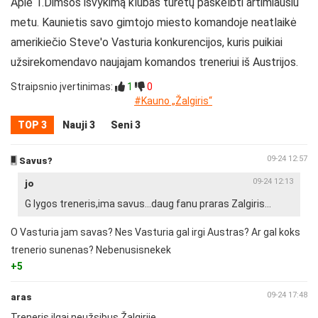
Apie T.Dimšos išvykimą klubas turėtų paskelbti artimiausiu
metu. Kaunietis savo gimtojo miesto komandoje neatlaikė
amerikiečio Steve'o Vasturia konkurencijos, kuris puikiai
užsirekomendavo naujajam komandos treneriui iš Austrijos.
Straipsnio įvertinimas:
1
0
#Kauno „Žalgiris“
TOP 3
Nauji 3
Seni 3
09-24 12:57
Savus?
09-24 12:13
jo
G lygos treneris,ima savus...daug fanu praras Zalgiris...
O Vasturia jam savas? Nes Vasturia gal irgi Austras? Ar gal koks
trenerio sunenas? Nebenusisnekek
+5
09-24 17:48
aras
Treneris ilgai neužsibus Žalgirije