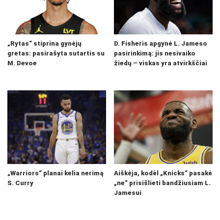
„Rytas“ stiprina gynėjų
D. Fisheris apgynė L. Jameso
gretas: pasirašyta sutartis su
pasirinkimą: jis nesivaiko
M. Devoe
žiedų – viskas yra atvirkščiai
„Warriors“ planai kelia nerimą
Aiškėja, kodėl „Knicks“ pasakė
S. Curry
„ne“ prisišlieti bandžiusiam L.
Jamesui