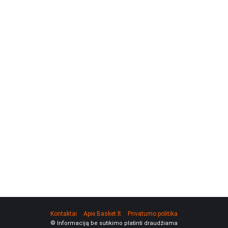
Kontaktai
Apie Basket.lt
Privatumo politika
© Informaciją be sutikimo platinti draudžiama