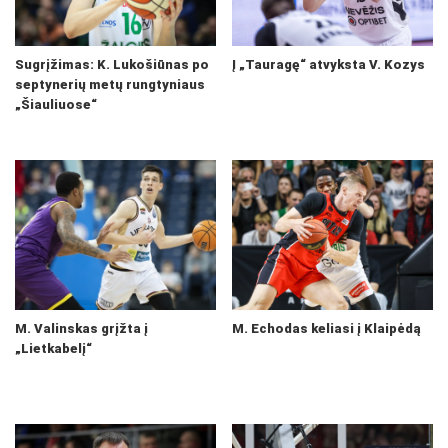
Sugrįžimas: K. Lukošiūnas po
Į „Tauragę“ atvyksta V. Kozys
septynerių metų rungtyniaus
„Šiauliuose“
M. Valinskas grįžta į
M. Echodas keliasi į Klaipėdą
„Lietkabelį“