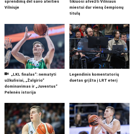
sprendimą dėl savo ateities
tikiuosi atvežti Vilniaus
Vilniuje
miestui dar vieną čempionų
titulą
„LKL finalas“: nematyti
Legendinis komentatorių
užkulisiai, „Žalgirio“
duetas grįžta į LRT eterį
dominavimas ir „Juventus“
Pelenės istorija