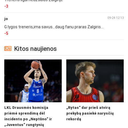
-3
09-24 12:13
jo
G lygos treneris,ima savus...daug fanu praras Zalgiris...
-5
Kitos naujienos
LKL Drausmės komisija
„Rytas“ dar prieš atvirą
priėmė sprendimą dėl
prekybą pasiekė narysčių
incidento po „Neptūno“ ir
rekordą
„Juventus“ rungtynių