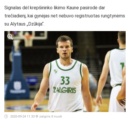
Signalas dėl krepšininko likimo Kaune pasirodė dar
trečiadienį, kai gynėjas net nebuvo registruotas rungtynėms
su Alytaus „Dzūkija“.
2020-09-24 11:33
© zalgiris.lt nuotr.