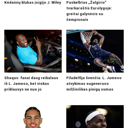
Kėdainių klubas įsigijo J. Wiley
Paskelbtas „Žalgirio“
tvarkaraštis Eurolygoje:
greitai galynėsis su
čempionais
Shaqas: fanai daug reikalaus
Filadelfija švenčia: L. Jameso
iš L. Jameso, bet viskas
atvykimas sugeneruos
priklausys ne nuo jo
milžiniškas pinigų sumas