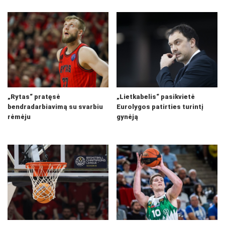
„Rytas“ pratęsė
„Lietkabelis“ pasikvietė
bendradarbiavimą su svarbiu
Eurolygos patirties turintį
rėmėju
gynėją