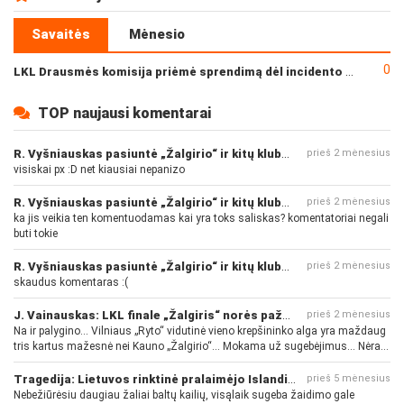
Savaitės
Mėnesio
0
LKL Drausmės komisija priėmė sprendimą dėl incidento po „Neptūno“ ir „Juventus“ rungtynių
TOP naujausi komentarai
R. Vyšniauskas pasiuntė „Žalgirio“ ir kitų klubų fanus
prieš 2 mėnesius
visiskai px :D net kiausiai nepanizo
R. Vyšniauskas pasiuntė „Žalgirio“ ir kitų klubų fanus
prieš 2 mėnesius
ka jis veikia ten komentuodamas kai yra toks saliskas? komentatoriai negali
buti tokie
R. Vyšniauskas pasiuntė „Žalgirio“ ir kitų klubų fanus
prieš 2 mėnesius
skaudus komentaras :(
J. Vainauskas: LKL finale „Žalgiris“ norės pažeminti „Rytą“
prieš 2 mėnesius
Na ir palygino... Vilniaus „Ryto“ vidutinė vieno krepšininko alga yra maždaug
tris kartus mažesnė nei Kauno „Žalgirio“... Mokama už sugebėjimus... Nėra
pinigų - nėra gerų žaidėjų...
Tragedija: Lietuvos rinktinė pralaimėjo Islandijai
prieš 5 mėnesius
Nebežiūrėsiu daugiau žaliai baltų kailių, visąlaik sugeba žaidimo gale