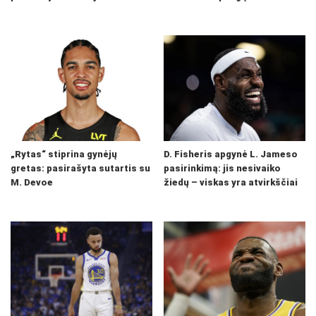
„Rytas“ stiprina gynėjų
D. Fisheris apgynė L. Jameso
gretas: pasirašyta sutartis su
pasirinkimą: jis nesivaiko
M. Devoe
žiedų – viskas yra atvirkščiai