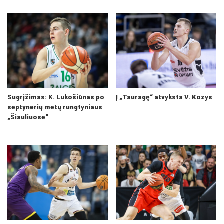
Sugrįžimas: K. Lukošiūnas po
Į „Tauragę“ atvyksta V. Kozys
septynerių metų rungtyniaus
„Šiauliuose“