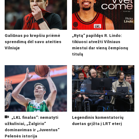
Galiūnas po krepšiu priėmė
„Rytą“ papildęs R. Lindo:
sprendimą dėl savo ateities
tikiuosi atvežti Vilniaus
Vilniuje
miestui dar vieną čempionų
titulą
„LKL finalas“: nematyti
Legendinis komentatorių
užkulisiai, „Žalgirio“
duetas grįžta į LRT eterį
dominavimas ir „Juventus“
Pelenės istorija