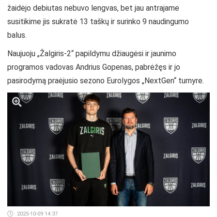
žaidėjo debiutas nebuvo lengvas, bet jau antrajame
susitikime jis sukratė 13 taškų ir surinko 9 naudingumo
balus.
Naujuoju „Žalgiris-2“ papildymu džiaugėsi ir jaunimo
programos vadovas Andrius Gopenas, pabrėžęs ir jo
pasirodymą praėjusio sezono Eurolygos „NextGen“ turnyre.
2025-10-09 14:37