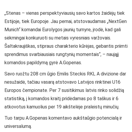
„Stenas – vienas perspektyviausių savo kartos žaidėjų tiek
Estijoje, tiek Europoje. Jau pernai, atstovaudamas „NextGen
Munich“ komandai Eurolygos jaunių turnyre, įrodė, kad gali
sėkmingai konkuruoti su metais vyresniais varžovais.
Šaltakraujiškas, stipraus charakterio kūrėjas, gebantis priimti
sprendimus svarbiausiais rungtynių momentais“, – naująjį
komandos papildymą gyrė A.Gopenas.
Savo ruožtu 208 cm ūgio Emilis Steckis RKL A divizione dar
nesužaidė, tačiau vasarą atstovavo Latvijos rinktinei U16
Europos čempionate. Per 7 susitikimus latvis rinko solidžią
statistiką, į komandos kraitį pridėdamas po 8 taškus ir 6
atkovotus kamuolius per 19 aikštelėje praleistų minučių.
Tuo tarpu A.Gopenas komentavo aukštaūgio potencialą ir
universalumą.