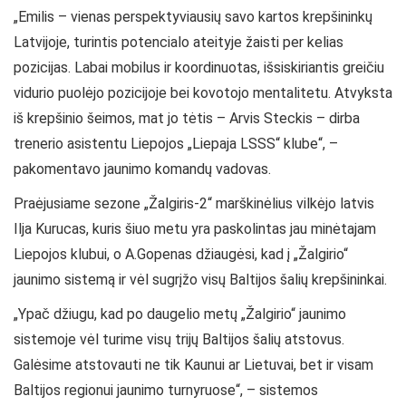
„Emilis – vienas perspektyviausių savo kartos krepšininkų
Latvijoje, turintis potencialo ateityje žaisti per kelias
pozicijas. Labai mobilus ir koordinuotas, išsiskiriantis greičiu
vidurio puolėjo pozicijoje bei kovotojo mentalitetu. Atvyksta
iš krepšinio šeimos, mat jo tėtis – Arvis Steckis – dirba
trenerio asistentu Liepojos „Liepaja LSSS“ klube“, –
pakomentavo jaunimo komandų vadovas.
Praėjusiame sezone „Žalgiris-2“ marškinėlius vilkėjo latvis
Ilja Kurucas, kuris šiuo metu yra paskolintas jau minėtajam
Liepojos klubui, o A.Gopenas džiaugėsi, kad į „Žalgirio“
jaunimo sistemą ir vėl sugrįžo visų Baltijos šalių krepšininkai.
„Ypač džiugu, kad po daugelio metų „Žalgirio“ jaunimo
sistemoje vėl turime visų trijų Baltijos šalių atstovus.
Galėsime atstovauti ne tik Kaunui ar Lietuvai, bet ir visam
Baltijos regionui jaunimo turnyruose“, – sistemos