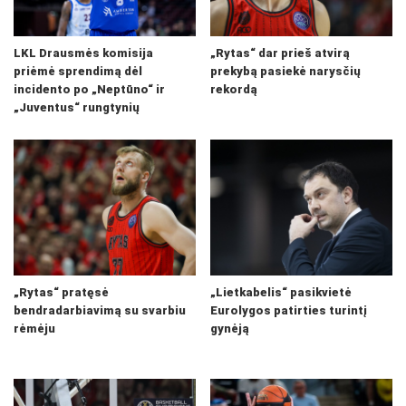
LKL Drausmės komisija
„Rytas“ dar prieš atvirą
priėmė sprendimą dėl
prekybą pasiekė narysčių
incidento po „Neptūno“ ir
rekordą
„Juventus“ rungtynių
„Rytas“ pratęsė
„Lietkabelis“ pasikvietė
bendradarbiavimą su svarbiu
Eurolygos patirties turintį
rėmėju
gynėją