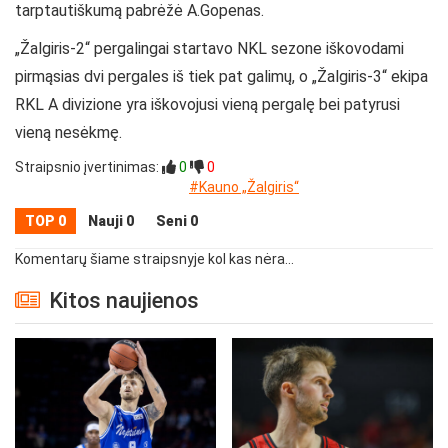
tarptautiškumą pabrėžė A.Gopenas.
„Žalgiris-2“ pergalingai startavo NKL sezone iškovodami
pirmąsias dvi pergales iš tiek pat galimų, o „Žalgiris-3“ ekipa
RKL A divizione yra iškovojusi vieną pergalę bei patyrusi
vieną nesėkmę.
Straipsnio įvertinimas:
0
0
#Kauno „Žalgiris“
TOP 0
Nauji 0
Seni 0
Komentarų šiame straipsnyje kol kas nėra...
Kitos naujienos