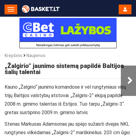
Toggle
Navigation
Krepšinis
Naujienos
„Žalgirio“ jaunimo sistemą papildė Baltijos
šalių talentai
Kauno „Žalgirio“ jaunimo komandose ir vėl rungtyniaus visų
trijų Baltijos valstybių atstovai. „Žalgiris-2“ ekipą papildė
2008 m. gimimo talentas iš Estijos. Tuo tarpu „Žalgiris-3“
gretas sustiprino 2009 m. gimimo latvis.
Stenas Markusas Adamsonas jau spėjo sužaisti dvejas NKL
rungtynes vilkėdamas „Žalgiris-2“ marškinėlius. 203 cm ūgio