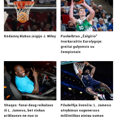
Kėdainių klubas įsigijo J. Wiley
Paskelbtas „Žalgirio“
tvarkaraštis Eurolygoje:
greitai galynėsis su
čempionais
Shaqas: fanai daug reikalaus
Filadelfija švenčia: L. Jameso
iš L. Jameso, bet viskas
atvykimas sugeneruos
priklausys ne nuo jo
milžiniškas pinigų sumas