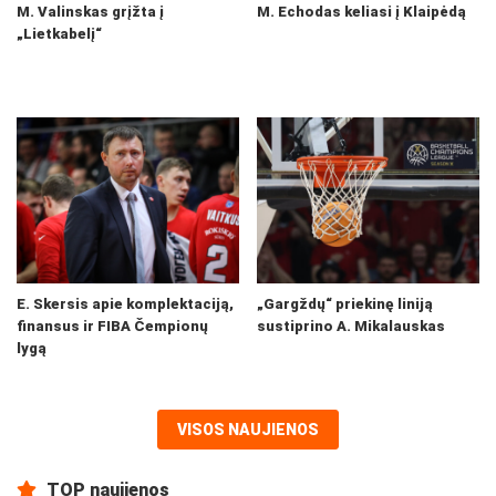
M. Valinskas grįžta į
M. Echodas keliasi į Klaipėdą
„Lietkabelį“
E. Skersis apie komplektaciją,
„Gargždų“ priekinę liniją
finansus ir FIBA Čempionų
sustiprino A. Mikalauskas
lygą
VISOS NAUJIENOS
TOP naujienos