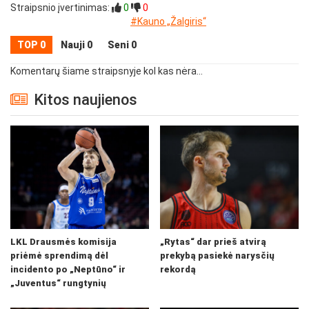
Straipsnio įvertinimas:
0
0
#Kauno „Žalgiris“
TOP 0
Nauji 0
Seni 0
Komentarų šiame straipsnyje kol kas nėra...
Kitos naujienos
LKL Drausmės komisija
„Rytas“ dar prieš atvirą
priėmė sprendimą dėl
prekybą pasiekė narysčių
incidento po „Neptūno“ ir
rekordą
„Juventus“ rungtynių