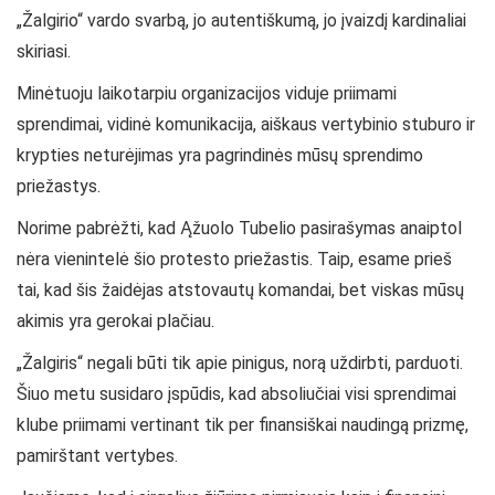
„Žalgirio“ vardo svarbą, jo autentiškumą, jo įvaizdį kardinaliai
skiriasi.
Minėtuoju laikotarpiu organizacijos viduje priimami
sprendimai, vidinė komunikacija, aiškaus vertybinio stuburo ir
krypties neturėjimas yra pagrindinės mūsų sprendimo
priežastys.
Norime pabrėžti, kad Ąžuolo Tubelio pasirašymas anaiptol
nėra vienintelė šio protesto priežastis. Taip, esame prieš
tai, kad šis žaidėjas atstovautų komandai, bet viskas mūsų
akimis yra gerokai plačiau.
„Žalgiris“ negali būti tik apie pinigus, norą uždirbti, parduoti.
Šiuo metu susidaro įspūdis, kad absoliučiai visi sprendimai
klube priimami vertinant tik per finansiškai naudingą prizmę,
pamirštant vertybes.