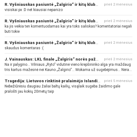
R. Vyšniauskas pasiuntė „Žalgirio“ ir kitų klubų fanus
prieš 2 mėnesius
visiskai px :D net kiausiai nepanizo
R. Vyšniauskas pasiuntė „Žalgirio“ ir kitų klubų fanus
prieš 2 mėnesius
ka jis veikia ten komentuodamas kai yra toks saliskas? komentatoriai negali
buti tokie
R. Vyšniauskas pasiuntė „Žalgirio“ ir kitų klubų fanus
prieš 2 mėnesius
skaudus komentaras :(
J. Vainauskas: LKL finale „Žalgiris“ norės pažeminti „Rytą“
prieš 2 mėnesius
Na ir palygino... Vilniaus „Ryto“ vidutinė vieno krepšininko alga yra maždaug
tris kartus mažesnė nei Kauno „Žalgirio“... Mokama už sugebėjimus... Nėra
pinigų - nėra gerų žaidėjų...
Tragedija: Lietuvos rinktinė pralaimėjo Islandijai
prieš 5 mėnesius
Nebežiūrėsiu daugiau žaliai baltų kailių, visąlaik sugeba žaidimo gale
pralošti jau kokių 20metų taip