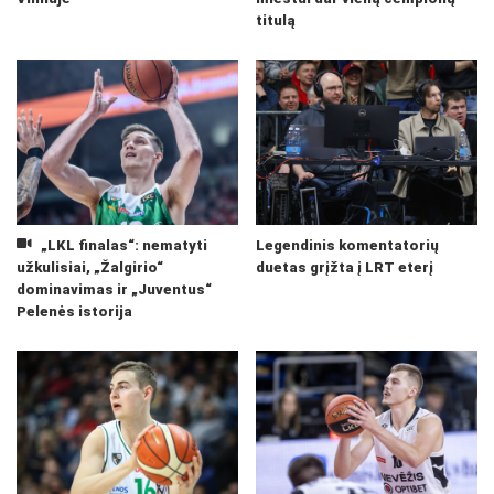
titulą
„LKL finalas“: nematyti
Legendinis komentatorių
užkulisiai, „Žalgirio“
duetas grįžta į LRT eterį
dominavimas ir „Juventus“
Pelenės istorija