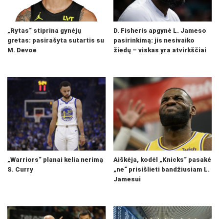
„Rytas“ stiprina gynėjų
D. Fisheris apgynė L. Jameso
gretas: pasirašyta sutartis su
pasirinkimą: jis nesivaiko
M. Devoe
žiedų – viskas yra atvirkščiai
„Warriors“ planai kelia nerimą
Aiškėja, kodėl „Knicks“ pasakė
S. Curry
„ne“ prisišlieti bandžiusiam L.
Jamesui