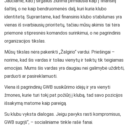
Jaučiame, kad į sirgalius žiūrima pirmiausia kaip į finansinį
šaltinį, o ne kaip bendruomenės dalį, kuri kuria klubo
identitetą. Suprantame, kad finansinis klubo stabilumas yra
vienas iš svarbiausių prioritetų, tačiau mūsų akimis tai tėra
priemonė stipresnės komandos surinkimui, o ne pagrindinis
organizacijos tikslas.
Mūsų tikslas nėra pakenkti „Žalgirio“ vardui. Priešingai –
norime, kad šis vardas ir toliau vienytų ir teiktų tik teigiamas
emocijas. Mums šis vardas yra daugiau nei galimybė uždirbti,
parduoti ar pasireklamuoti.
Viena iš pagrindinių GWB susikūrimo idėjų ir yra vienyti
žmones, kurie turi tokį pat požiūrį į klubą, tad savo pozicijos
išsakymą matome kaip pareigą.
Su klubu vyksta dialogas. Jeigu pavyks rasti kompromisus,
GWB sugrįš“, – socialiniame tinkle rašė fanai.