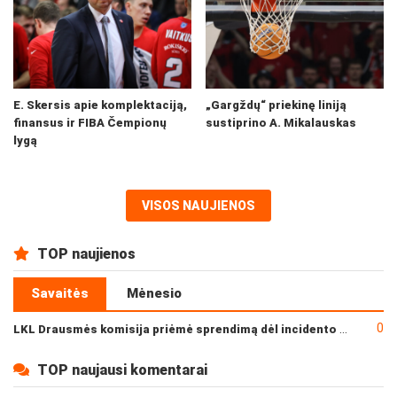
E. Skersis apie komplektaciją,
„Gargždų“ priekinę liniją
finansus ir FIBA Čempionų
sustiprino A. Mikalauskas
lygą
VISOS NAUJIENOS
TOP naujienos
Savaitės
Mėnesio
0
LKL Drausmės komisija priėmė sprendimą dėl incidento po „Neptūno“ ir „Juventus“ rungtynių
TOP naujausi komentarai