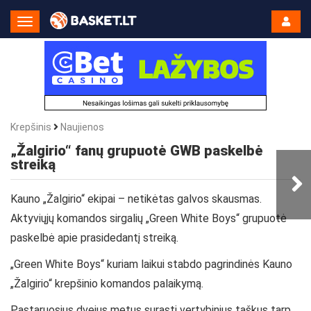
Toggle
Navigation
Krepšinis
Naujienos
„Žalgirio“ fanų grupuotė GWB paskelbė
streiką
Kauno „Žalgirio“ ekipai – netikėtas galvos skausmas.
Aktyviųjų komandos sirgalių „Green White Boys“ grupuotė
paskelbė apie prasidedantį streiką.
„Green White Boys“ kuriam laikui stabdo pagrindinės Kauno
„Žalgirio“ krepšinio komandos palaikymą.
Pastaruosius dvejus metus surasti vertybinius taškus tarp