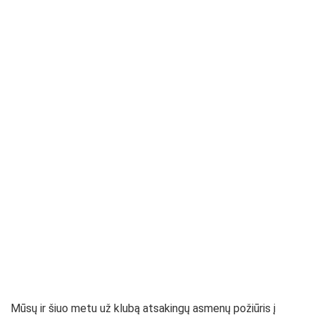
Mūsų ir šiuo metu už klubą atsakingų asmenų požiūris į