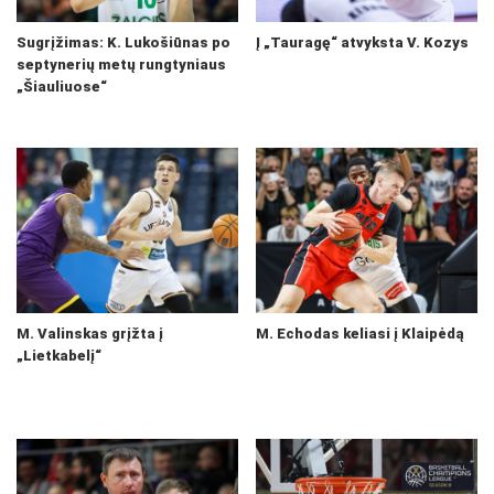
Sugrįžimas: K. Lukošiūnas po
Į „Tauragę“ atvyksta V. Kozys
septynerių metų rungtyniaus
„Šiauliuose“
M. Valinskas grįžta į
M. Echodas keliasi į Klaipėdą
„Lietkabelį“