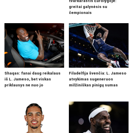
tvarkaraštis Eurolygoje:
greitai galynėsis su
čempionais
Shaqas: fanai daug reikalaus
Filadelfija švenčia: L. Jameso
iš L. Jameso, bet viskas
atvykimas sugeneruos
priklausys ne nuo jo
milžiniškas pinigų sumas