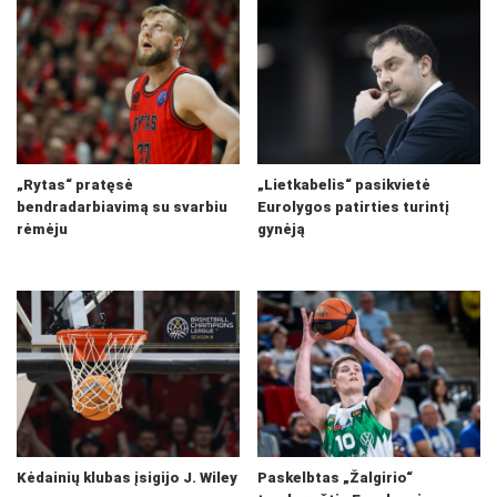
„Rytas“ pratęsė
„Lietkabelis“ pasikvietė
bendradarbiavimą su svarbiu
Eurolygos patirties turintį
rėmėju
gynėją
Kėdainių klubas įsigijo J. Wiley
Paskelbtas „Žalgirio“