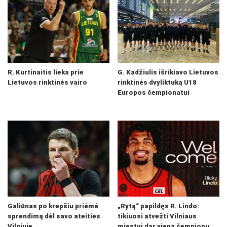
R. Kurtinaitis lieka prie
G. Kadžiulis išrikiavo Lietuvos
Lietuvos rinktinės vairo
rinktinės dvyliktuką U18
Europos čempionatui
Galiūnas po krepšiu priėmė
„Rytą“ papildęs R. Lindo:
sprendimą dėl savo ateities
tikiuosi atvežti Vilniaus
Vilniuje
miestui dar vieną čempionų