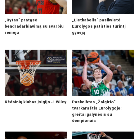
„Rytas“ pratęsė
„Lietkabelis“ pasikvietė
bendradarbiavimą su svarbiu
Eurolygos patirties turintį
rėmėju
gynėją
Kėdainių klubas įsigijo J. Wiley
Paskelbtas „Žalgirio“
tvarkaraštis Eurolygoje:
greitai galynėsis su
čempionais