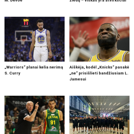
M. Devoe
žiedų – viskas yra atvirkščiai
„Warriors“ planai kelia nerimą
Aiškėja, kodėl „Knicks“ pasakė
S. Curry
„ne“ prisišlieti bandžiusiam L.
Jamesui