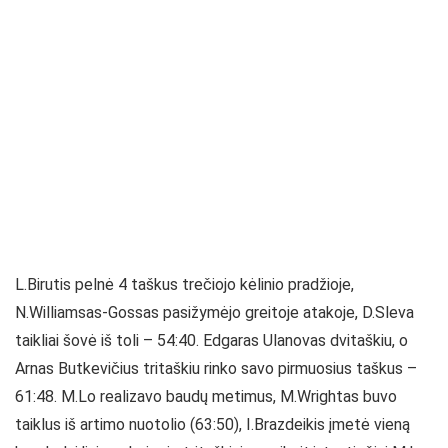
L.Birutis pelnė 4 taškus trečiojo kėlinio pradžioje,
N.Williamsas-Gossas pasižymėjo greitoje atakoje, D.Sleva
taikliai šovė iš toli – 54:40. Edgaras Ulanovas dvitaškiu, o
Arnas Butkevičius tritaškiu rinko savo pirmuosius taškus –
61:48. M.Lo realizavo baudų metimus, M.Wrightas buvo
taiklus iš artimo nuotolio (63:50), I.Brazdeikis įmetė vieną