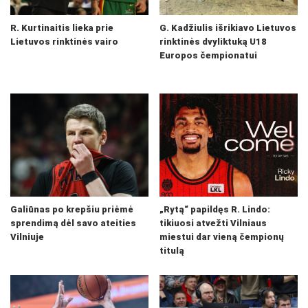
R. Kurtinaitis lieka prie
G. Kadžiulis išrikiavo Lietuvos
Lietuvos rinktinės vairo
rinktinės dvyliktuką U18
Europos čempionatui
Galiūnas po krepšiu priėmė
„Rytą“ papildęs R. Lindo:
sprendimą dėl savo ateities
tikiuosi atvežti Vilniaus
Vilniuje
miestui dar vieną čempionų
titulą