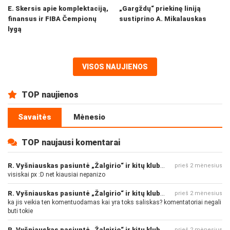
E. Skersis apie komplektaciją,
„Gargždų“ priekinę liniją
finansus ir FIBA Čempionų
sustiprino A. Mikalauskas
lygą
VISOS NAUJIENOS
TOP naujienos
Savaitės
Mėnesio
TOP naujausi komentarai
R. Vyšniauskas pasiuntė „Žalgirio“ ir kitų klubų fanus
prieš 2 mėnesius
visiskai px :D net kiausiai nepanizo
R. Vyšniauskas pasiuntė „Žalgirio“ ir kitų klubų fanus
prieš 2 mėnesius
ka jis veikia ten komentuodamas kai yra toks saliskas? komentatoriai negali
buti tokie
R. Vyšniauskas pasiuntė „Žalgirio“ ir kitų klubų fanus
prieš 2 mėnesius