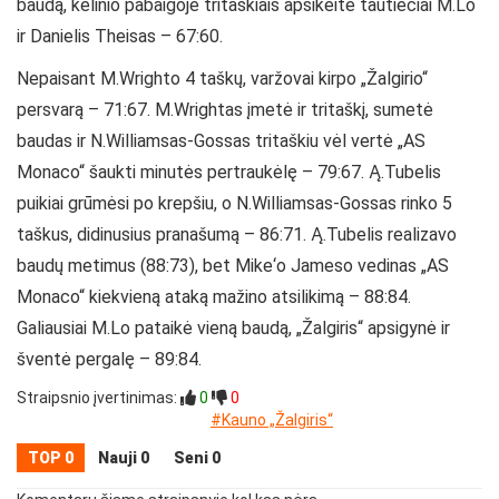
baudą, kėlinio pabaigoje tritaškiais apsikeitė tautiečiai M.Lo
ir Danielis Theisas – 67:60.
Nepaisant M.Wrighto 4 taškų, varžovai kirpo „Žalgirio“
persvarą – 71:67. M.Wrightas įmetė ir tritaškį, sumetė
baudas ir N.Williamsas-Gossas tritaškiu vėl vertė „AS
Monaco“ šaukti minutės pertraukėlę – 79:67. Ą.Tubelis
puikiai grūmėsi po krepšiu, o N.Williamsas-Gossas rinko 5
taškus, didinusius pranašumą – 86:71. Ą.Tubelis realizavo
baudų metimus (88:73), bet Mike‘o Jameso vedinas „AS
Monaco“ kiekvieną ataką mažino atsilikimą – 88:84.
Galiausiai M.Lo pataikė vieną baudą, „Žalgiris“ apsigynė ir
šventė pergalę – 89:84.
Straipsnio įvertinimas:
0
0
#Kauno „Žalgiris“
TOP 0
Nauji 0
Seni 0