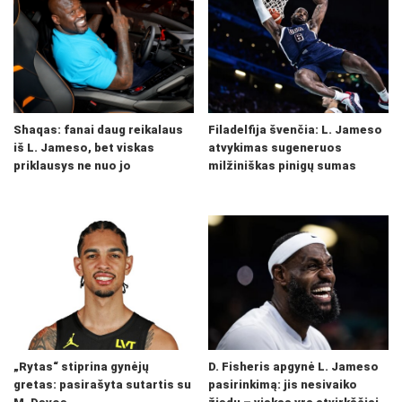
Shaqas: fanai daug reikalaus
Filadelfija švenčia: L. Jameso
iš L. Jameso, bet viskas
atvykimas sugeneruos
priklausys ne nuo jo
milžiniškas pinigų sumas
„Rytas“ stiprina gynėjų
D. Fisheris apgynė L. Jameso
gretas: pasirašyta sutartis su
pasirinkimą: jis nesivaiko