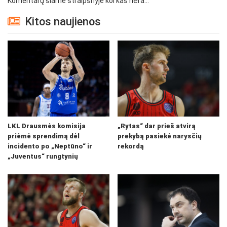
Komentarų šiame straipsnyje kol kas nėra...
Kitos naujienos
LKL Drausmės komisija
„Rytas“ dar prieš atvirą
priėmė sprendimą dėl
prekybą pasiekė narysčių
incidento po „Neptūno“ ir
rekordą
„Juventus“ rungtynių