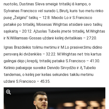
nuotolio, Dustinas Sleva smeigė tritaškį iš kampo, o
Sylvainas Francisco vėl surado L.Birutį, kuris tuo metu rinko
pusę „Žalgirio“ taškų – 12:8. Maodo Lo ir S.Francisco
pataikė po tritaškį, Mosesas Wrightas atsidarė savo taškų
sąskaitą – 20:12. Ąžuolas Tubelis įmetė tritaškį, M.Wrightas
ir N.Williamsas-Gossas uždarė kėlinį dvitaškiais – 27:20.
Ignas Brazdeikis tolimu metimu ir M.Lo prasiveržimu didino
persvarą iki dviženklės – 32:22. M.Wrightas net tris kartus
galingai dėjo į krepšį, tritaškį pataikė S.Francisco – 41:30.
Kėlinio pabaigoje suveikė Deivido Sirvydžio ir Ą.Tubelio
tandemas, o kėlinį per kelias sekundes taikliu metimu
uždarė S.Francisco – 45:35.