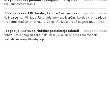
skaudus komentaras :(
J. Vainauskas: LKL finale „Žalgiris“ norės pažeminti „Rytą“
prieš 2 mėnesius
Na ir palygino... Vilniaus „Ryto“ vidutinė vieno krepšininko alga yra maždaug
tris kartus mažesnė nei Kauno „Žalgirio“... Mokama už sugebėjimus... Nėra
pinigų - nėra gerų žaidėjų...
Tragedija: Lietuvos rinktinė pralaimėjo Islandijai
prieš 5 mėnesius
Nebežiūrėsiu daugiau žaliai baltų kailių, visąlaik sugeba žaidimo gale
pralošti jau kokių 20metų taip