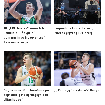
„LKL finalas“: nematyti
Legendinis komentatorių
užkulisiai, „Žalgirio“
duetas grįžta į LRT eterį
dominavimas ir „Juventus“
Pelenės istorija
Sugrįžimas: K. Lukošiūnas po
Į „Tauragę“ atvyksta V. Kozys
septynerių metų rungtyniaus
„Šiauliuose“