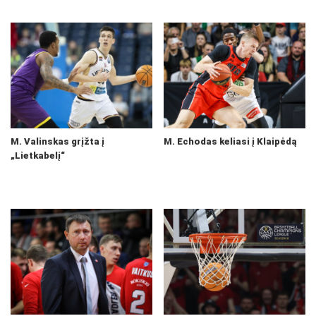
M. Valinskas grįžta į
M. Echodas keliasi į Klaipėdą
„Lietkabelį“