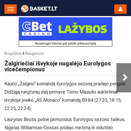
Toggle
Navigation
Krepšinis
Naujienos
Žalgiriečiai išvykoje nugalėjo Eurolygos
vicečempionus
Kauno „Žalgirio“ komanda Eurolygos sezoną pradėjo pergale.
Didžiąją rungtynių dalį pirmavę Tomo Masiulio auklėtiniai
išvykoje įveikė „AS Monaco“ komandą 89:84 (27:20, 18:15,
22:25, 22:24).
Laurynas Birutis pelnė pirmuosius Eurolygos sezono taškus,
Nigelas Williamsas-Gossas pridėjo metimą iš vidutinio