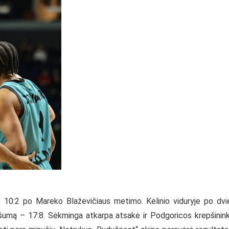
o 10:2 po Mareko Blaževičiaus metimo. Kėlinio viduryje po dvi
ašumą – 17:8. Sėkminga atkarpa atsakė ir Podgoricos krepšinink