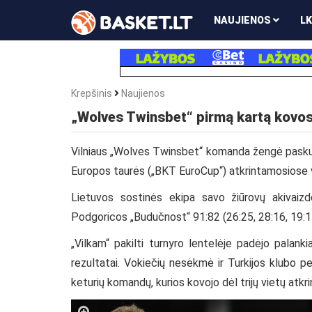
NAUJIENOS
LK
Krepšinis
Naujienos
„Wolves Twinsbet“ pirmą kartą kovo
Vilniaus „Wolves Twinsbet“ komanda žengė paskutin
Europos taurės („BKT EuroCup“) atkrintamosiose
Lietuvos sostinės ekipa savo žiūrovų akivaizd
Podgoricos „Budučnost“ 91:82 (26:25, 28:16, 19:14, 
„Vilkam“ pakilti turnyro lentelėje padėjo palank
rezultatai. Vokiečių nesėkmė ir Turkijos klubo pe
keturių komandų, kurios kovojo dėl trijų vietų atk