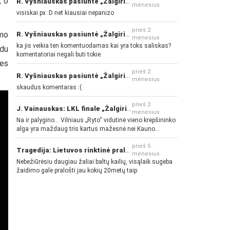
, o
R. Vyšniauskas pasiuntė „Žalgirio“ ir kitų klubų fanus
mėnesius
visiskai px :D net kiausiai nepanizo
prieš 2
imo
R. Vyšniauskas pasiuntė „Žalgirio“ ir kitų klubų fanus
mėnesius
ka jis veikia ten komentuodamas kai yra toks saliskas?
 du
komentatoriai negali buti tokie
es
prieš 2
R. Vyšniauskas pasiuntė „Žalgirio“ ir kitų klubų fanus
mėnesius
skaudus komentaras :(
prieš 2
J. Vainauskas: LKL finale „Žalgiris“ norės pažeminti „Rytą“
mėnesius
Na ir palygino... Vilniaus „Ryto“ vidutinė vieno krepšininko
alga yra maždaug tris kartus mažesnė nei Kauno
„Žalgirio“... Mokama už sugebėjimus... Nėra pinigų - nėra
gerų žaidėjų...
prieš 5
Tragedija: Lietuvos rinktinė pralaimėjo Islandijai
mėnesius
Nebežiūrėsiu daugiau žaliai baltų kailių, visąlaik sugeba
žaidimo gale pralošti jau kokių 20metų taip