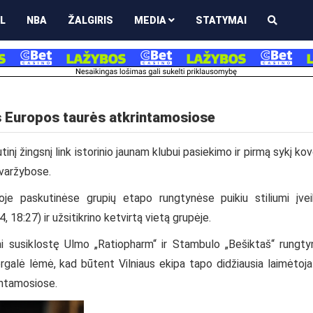
L
NBA
ŽALGIRIS
MEDIA
STATYMAI
s Europos taurės atkrintamosiose
į žingsnį link istorinio jaunam klubui pasiekimo ir pirmą sykį ko
 varžybose.
oje paskutinėse grupių etapo rungtynėse puikiu stiliumi įve
18:27) ir užsitikrino ketvirtą vietą grupėje.
iai susiklostę Ulmo „Ratiopharm“ ir Stambulo „Bešiktaš“ rungty
rgalė lėmė, kad būtent Vilniaus ekipa tapo didžiausia laimėtoja
rintamosiose.