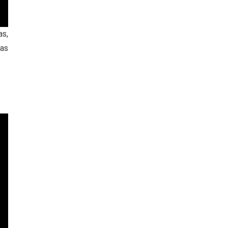
as,
tas