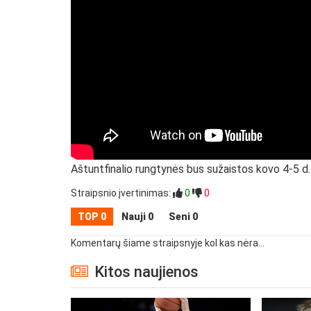
Aštuntfinalio rungtynės bus sužaistos kovo 4-5 d. 
Straipsnio įvertinimas:
0
0
TOP 0
Nauji 0
Seni 0
Komentarų šiame straipsnyje kol kas nėra...
Kitos naujienos