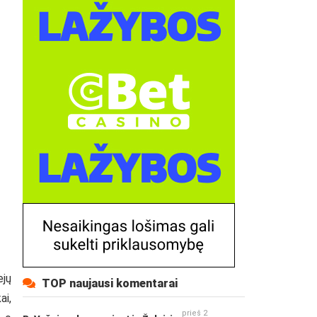
ejų
TOP naujausi komentarai
ai,
prieš 2