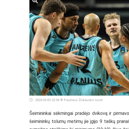
2025-02-05 22:04
© Pauliaus Žukausko nuotr.
Šeimininkai sėkmingai pradėjo dvikovą ir pirmav
šeimininkų tolumų metimų jie įgijo 9 taškų pran