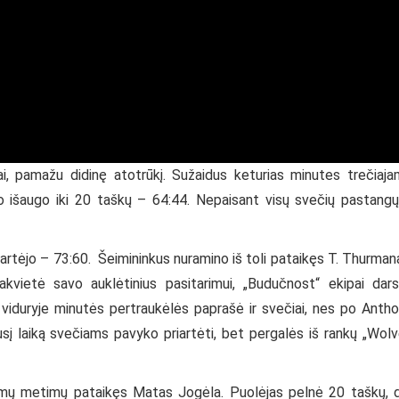
ai, pamažu didinę atotrūkį. Sužaidus keturias minutes trečiaj
o išaugo iki 20 taškų – 64:44. Nepaisant visų svečių pastangų,
riartėjo – 73:60. Šeimininkus nuramino iš toli pataikęs T. Thurman
vietė savo auklėtinius pasitarimui, „Budučnost“ ekipai dar
o viduryje minutės pertraukėlės paprašė ir svečiai, nes po Anth
sį laiką svečiams pavyko priartėti, bet pergalės iš rankų „Wol
olimų metimų pataikęs Matas Jogėla. Puolėjas pelnė 20 taškų, 