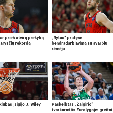
ar prieš atvirą prekybą
„Rytas“ pratęsė
narysčių rekordą
bendradarbiavimą su svarbiu
rėmėju
klubas įsigijo J. Wiley
Paskelbtas „Žalgirio“
tvarkaraštis Eurolygoje: greitai