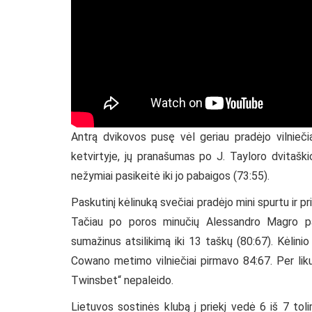
Antrą dvikovos pusę vėl geriau pradėjo vilnieči
ketvirtyje, jų pranašumas po J. Tayloro dvitaški
nežymiai pasikeitė iki jo pabaigos (73:55).
Paskutinį kėlinuką svečiai pradėjo mini spurtu ir p
Tačiau po poros minučių Alessandro Magro pak
sumažinus atsilikimą iki 13 taškų (80:67). Kėlini
Cowano metimo vilniečiai pirmavo 84:67. Per liku
Twinsbet“ nepaleido.
Lietuvos sostinės klubą į priekį vedė 6 iš 7 t