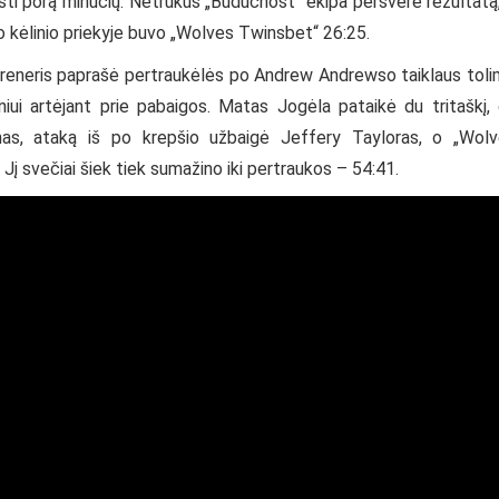
aisti porą minučių. Netrukus „Budučnost“ ekipa persvėrė rezultatą
o kėlinio priekyje buvo „Wolves Twinsbet“ 26:25.
 treneris paprašė pertraukėlės po Andrew Andrewso taiklaus tol
niui artėjant prie pabaigos. Matas Jogėla pataikė du tritaškį,
s, ataką iš po krepšio užbaigė Jeffery Tayloras, o „Wolv
į svečiai šiek tiek sumažino iki pertraukos – 54:41.