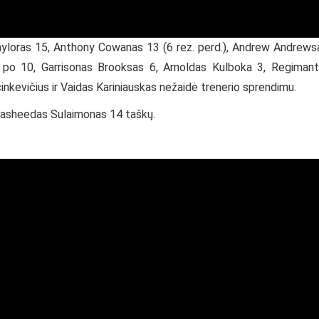
yloras 15, Anthony Cowanas 13 (6 rez. perd.), Andrew Andrews
 po 10, Garrisonas Brooksas 6, Arnoldas Kulboka 3, Regiman
inkevičius ir Vaidas Kariniauskas nežaidė trenerio sprendimu.
 Rasheedas Sulaimonas 14 taškų.