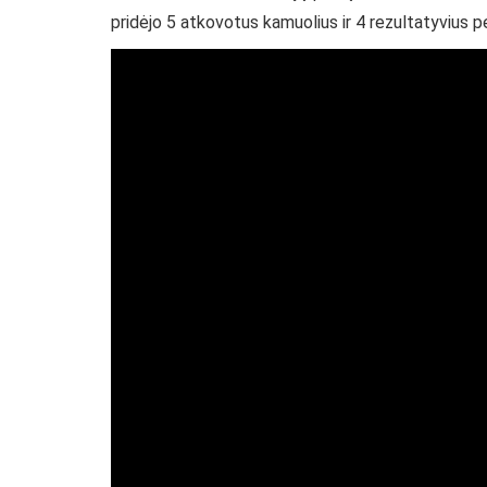
pridėjo 5 atkovotus kamuolius ir 4 rezultatyvius 