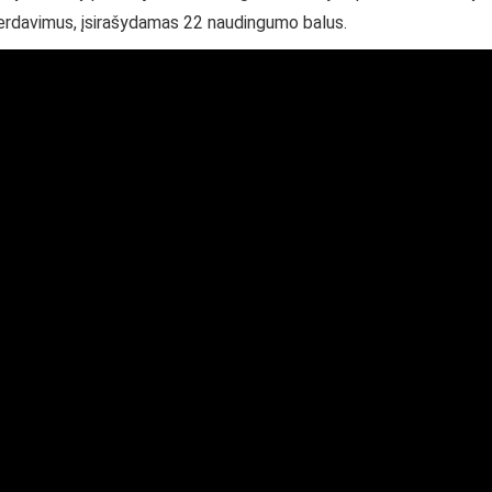
perdavimus, įsirašydamas 22 naudingumo balus.