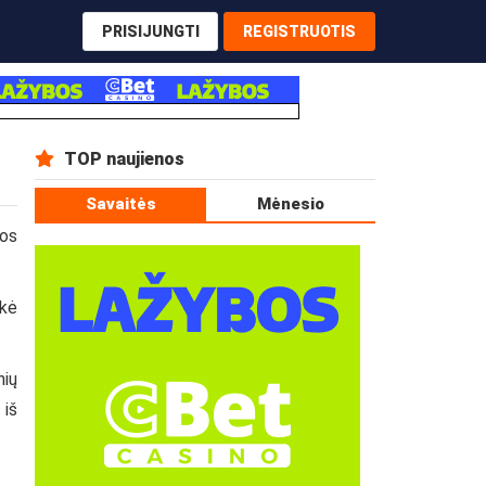
PRISIJUNGTI
REGISTRUOTIS
TOP naujienos
Savaitės
Mėnesio
vos
ikė
nių
 iš