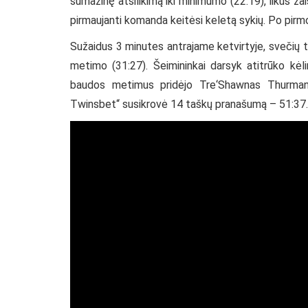
sumažinę atsilikimą iki minimumo (22:19), likus ž
pirmaujanti komanda keitėsi keletą sykių. Po pirm
Sužaidus 3 minutes antrajame ketvirtyje, svečių
metimo (31:27). Šeimininkai darsyk atitrūko kėli
baudos metimus pridėjo Tre‘Shawnas Thurmana
Twinsbet“ susikrovė 14 taškų pranašumą – 51:37. J