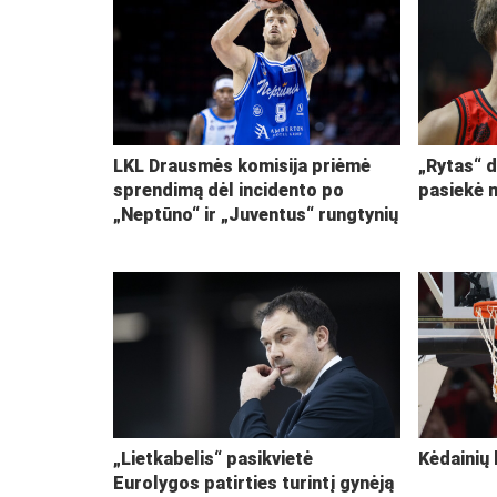
LKL Drausmės komisija priėmė
„Rytas“ d
sprendimą dėl incidento po
pasiekė 
„Neptūno“ ir „Juventus“ rungtynių
„Lietkabelis“ pasikvietė
Kėdainių 
Eurolygos patirties turintį gynėją