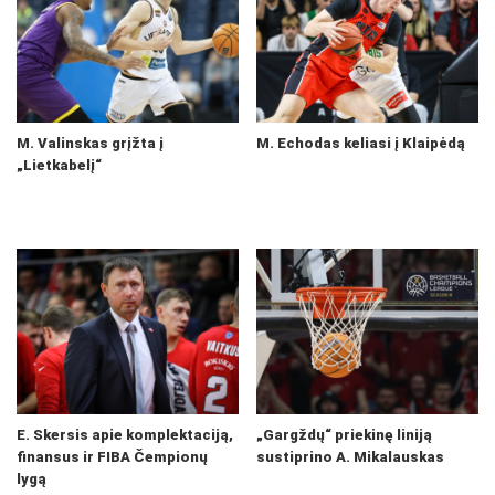
M. Valinskas grįžta į
M. Echodas keliasi į Klaipėdą
„Lietkabelį“
E. Skersis apie komplektaciją,
„Gargždų“ priekinę liniją
finansus ir FIBA Čempionų
sustiprino A. Mikalauskas
lygą