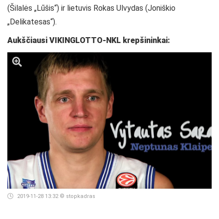
(Šilalės „Lūšis“) ir lietuvis Rokas Ulvydas (Joniškio
„Delikatesas“).
Aukščiausi VIKINGLOTTO-NKL krepšininkai:
2019-11-28 13:32
© stopkadras