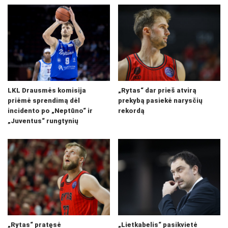
LKL Drausmės komisija
„Rytas“ dar prieš atvirą
priėmė sprendimą dėl
prekybą pasiekė narysčių
incidento po „Neptūno“ ir
rekordą
„Juventus“ rungtynių
„Rytas“ pratęsė
„Lietkabelis“ pasikvietė