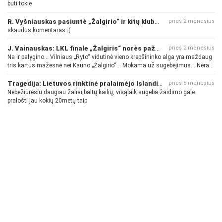
buti tokie
R. Vyšniauskas pasiuntė „Žalgirio“ ir kitų klubų fanus
prieš 2 mėnesius
skaudus komentaras :(
J. Vainauskas: LKL finale „Žalgiris“ norės pažeminti „Rytą“
prieš 2 mėnesius
Na ir palygino... Vilniaus „Ryto“ vidutinė vieno krepšininko alga yra maždaug
tris kartus mažesnė nei Kauno „Žalgirio“... Mokama už sugebėjimus... Nėra
pinigų - nėra gerų žaidėjų...
Tragedija: Lietuvos rinktinė pralaimėjo Islandijai
prieš 5 mėnesius
Nebežiūrėsiu daugiau žaliai baltų kailių, visąlaik sugeba žaidimo gale
pralošti jau kokių 20metų taip