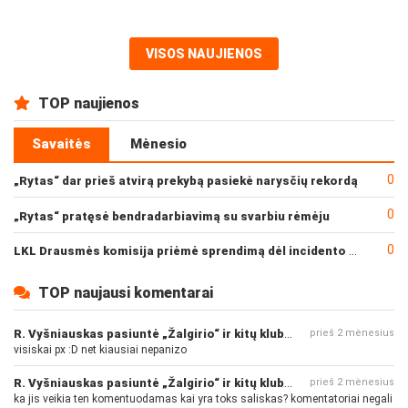
VISOS NAUJIENOS
TOP naujienos
Savaitės
Mėnesio
0
„Rytas“ dar prieš atvirą prekybą pasiekė narysčių rekordą
0
„Rytas“ pratęsė bendradarbiavimą su svarbiu rėmėju
0
LKL Drausmės komisija priėmė sprendimą dėl incidento po „Neptūno“ ir „Juventus“ rungtynių
TOP naujausi komentarai
R. Vyšniauskas pasiuntė „Žalgirio“ ir kitų klubų fanus
prieš 2 mėnesius
visiskai px :D net kiausiai nepanizo
R. Vyšniauskas pasiuntė „Žalgirio“ ir kitų klubų fanus
prieš 2 mėnesius
ka jis veikia ten komentuodamas kai yra toks saliskas? komentatoriai negali