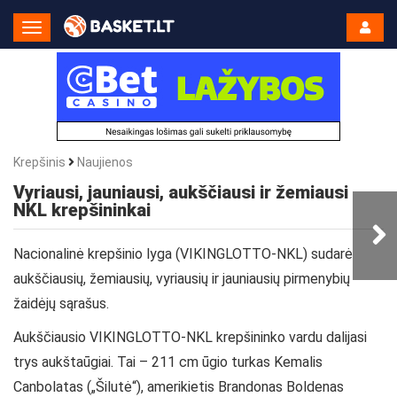
Toggle
Navigation
Krepšinis
Naujienos
Vyriausi, jauniausi, aukščiausi ir žemiausi
NKL krepšininkai
Nacionalinė krepšinio lyga (VIKINGLOTTO-NKL) sudarė
aukščiausių, žemiausių, vyriausių ir jauniausių pirmenybių
žaidėjų sąrašus.
Aukščiausio VIKINGLOTTO-NKL krepšininko vardu dalijasi
trys aukštaūgiai. Tai – 211 cm ūgio turkas Kemalis
Canbolatas („Šilutė“), amerikietis Brandonas Boldenas