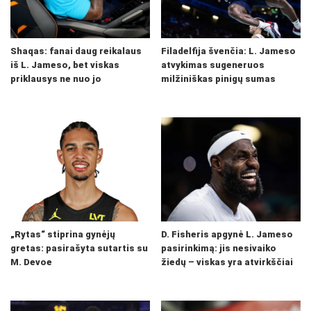
Shaqas: fanai daug reikalaus
Filadelfija švenčia: L. Jameso
iš L. Jameso, bet viskas
atvykimas sugeneruos
priklausys ne nuo jo
milžiniškas pinigų sumas
„Rytas“ stiprina gynėjų
D. Fisheris apgynė L. Jameso
gretas: pasirašyta sutartis su
pasirinkimą: jis nesivaiko
M. Devoe
žiedų – viskas yra atvirkščiai