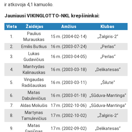
ir atkovoja 4,1 kamuolio.
Jauniausi
VIKINGLOTTO-NKL
krepšininkai:
Vieta
Žaidėjas
Amžius
Klubas
Paulius
1.
15 m. (2004-02-14)
„Žalgiris-2“
Murauskas
2.
Emilis Butkus
16 m. (2003-07-24)
„Perlas“
Lukas
3.
16 m. (2003-04-05)
„Perlas“
Gudavičius
Mantvydas
4.
16 m. (2003-03-18)
„Delikatesas“
Kalinauskas
Vingaudas
5.
16 m. (2003-03-11)
„Šilutė“
Radišauskas
Matas
6.
16 m. (2003-01-18)
„Sūduva-Mantinga“
Dabulevičius
7.
Aldas Moliušis
17 m. (2002-10-06)
„Sūduva-Mantinga“
Martynas
8.
17 m. (2002-10-02)
„Žalgiris-2“
Tamulevičius
Matas
9.
17 m. (2002-09-02)
„Delikatesas“
Gasiūnas