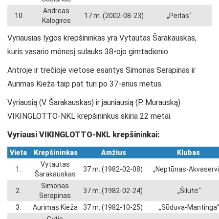
Andreas
10.
17 m. (2002-08-23)
„Perlas“
Kalogiros
Vyriausias lygos krepšininkas yra Vytautas Šarakauskas,
kuris vasario mėnesį sulauks 38-ojo gimtadienio.
Antroje ir trečioje vietose esantys Simonas Serapinas ir
Aurimas Kieža taip pat turi po 37-erius metus.
Vyriausią (V. Šarakauskas) ir jauniausią (P. Murauską)
VIKINGLOTTO-NKL krepšininkus skiria 22 metai.
Vyriausi
VIKINGLOTTO-NKL
krepšininkai:
Vieta
Krepšininkas
Amžius
Klubas
Vytautas
1.
37 m. (1982-02-08)
„Neptūnas-Akvaservi
Šarakauskas
Simonas
2.
37 m. (1982-02-24)
„Šilutė“
Serapinas
3.
Aurimas Kieža
37 m. (1982-10-25)
„Sūduva-Mantinga