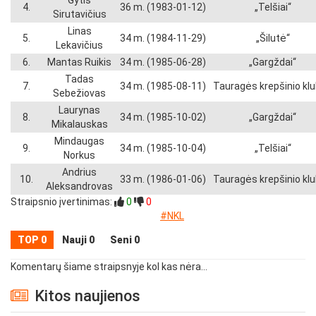
Gytis
4.
36 m. (1983-01-12)
„Telšiai“
Sirutavičius
Linas
5.
34 m. (1984-11-29)
„Šilutė“
Lekavičius
6.
Mantas Ruikis
34 m. (1985-06-28)
„Gargždai“
Tadas
7.
34 m. (1985-08-11)
Tauragės krepšinio kl
Sebežiovas
Laurynas
8.
34 m. (1985-10-02)
„Gargždai“
Mikalauskas
Mindaugas
9.
34 m. (1985-10-04)
„Telšiai“
Norkus
Andrius
10.
33 m. (1986-01-06)
Tauragės krepšinio kl
Aleksandrovas
Straipsnio įvertinimas:
0
0
#NKL
TOP 0
Nauji 0
Seni 0
Komentarų šiame straipsnyje kol kas nėra...
Kitos naujienos