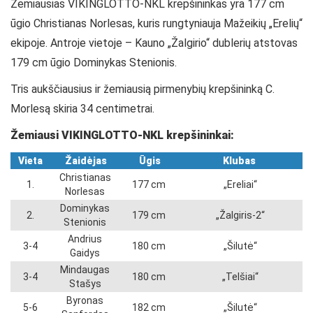
Žemiausias VIKINGLOTTO-NKL krepšininkas yra 177 cm
ūgio Christianas Norlesas, kuris rungtyniauja Mažeikių „Erelių“
ekipoje. Antroje vietoje – Kauno „Žalgirio“ dublerių atstovas
179 cm ūgio Dominykas Stenionis.
Tris aukščiausius ir žemiausią pirmenybių krepšininką C.
Morlesą skiria 34 centimetrai.
Žemiausi
VIKINGLOTTO-NKL
krepšininkai:
Vieta
Žaidėjas
Ūgis
Klubas
Christianas
1.
177 cm
„Ereliai“
Norlesas
Dominykas
2.
179 cm
„Žalgiris-2“
Stenionis
Andrius
3-4
180 cm
„Šilutė“
Gaidys
Mindaugas
3-4
180 cm
„Telšiai“
Stašys
Byronas
5-6
182 cm
„Šilutė“