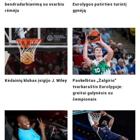
bendradarbiavimą su svarbiu
Eurolygos patirties turintį
rėmėju
gynėją
Kėdainių klubas įsigijo J. Wiley
Paskelbtas „Žalgirio“
tvarkaraštis Eurolygoje:
greitai galynėsis su
čempionais