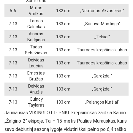
Sanfordas
Matas
5-6
182 cm
„Neptūnas-Akvaservis“
Vaitkus
Tomas
7-13
183 cm
„Sūduva-Mantinga“
Galeckas
Ainaras
7-13
183 cm
„Telšiai“
Budginas
Tadas
7-13
183 cm
Tauragės krepšinio klubas
Sebežiovas
Deividas
7-13
183 cm
Tauragės krepšinio klubas
Laucius
Ernestas
7-13
183 cm
„Gargždai“
Bružas
Deividas
7-13
183 cm
„Gargždai“
Anužis
Quincy
7-13
183 cm
„Palangos Kuršiai“
Tayloras
Jauniausias VIKINGLOTTO-NKL krepšininkas žaidžia Kauno
„Žalgirio-2“ ekipoje. Tai – 15-metis Paulius Murauskas, kuris
savo debiutinį sezoną lygoje vidutiniškai pelno po 6,4 taško