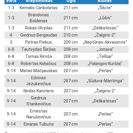
Vieta
Krepšininkas
Ūgis
Klubas
1-3
Kemalis Canbolatas
211 cm
„Šilutė“
Brandonas
1-3
211 cm
„Lūšis“
Boldenas
1-3
Rokas Ulvydas
211 cm
„Delikatesas“
4.
Giedrius Bergaudas
210 cm
„Žalgiris-2“
5
Petras Piekus
209 cm
„Neptūnas-Akvaservis“
6-8
Tautvydas Šležas
208 cm
„Jonava“
6-8
Tomas Rimša
208 cm
„Telšiai“
6-8
Robertas Keliačius
208 cm
„Palangos Kuršiai“
9-14
Matas Mačijauskas
207 cm
„Perlas“
Edvinas
9-14
207 cm
„Sūduva-Mantinga“
Jezukevičius
9-14
Nedas Kancleris
207 cm
„Žalgiris-2“
Giedrius
9-14
207 cm
„Delikatesas“
Stankevičius
Ernestas
9-14
207 cm
„Perlas“
Naruševičius
9-14
Einaras Tubutis
207 cm
„Perlas“