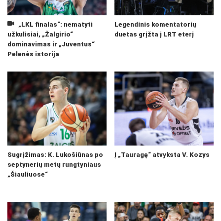
„LKL finalas“: nematyti
Legendinis komentatorių
užkulisiai, „Žalgirio“
duetas grįžta į LRT eterį
dominavimas ir „Juventus“
Pelenės istorija
Sugrįžimas: K. Lukošiūnas po
Į „Tauragę“ atvyksta V. Kozys
septynerių metų rungtyniaus
„Šiauliuose“