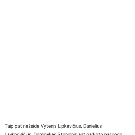
Taip pat nežaidė Vytenis Lipkevičius, Danielius
Lavrinovičius, Dominykas Stenionis ant parketo pasirodė