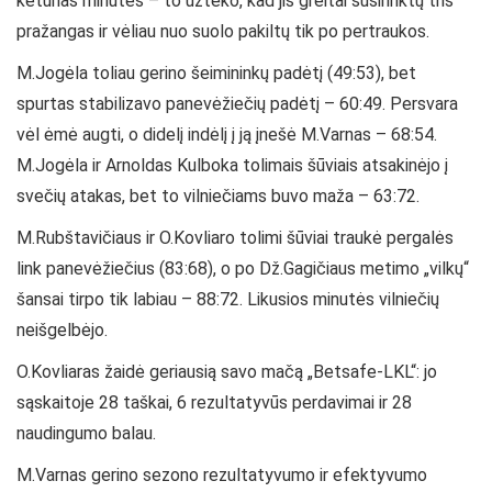
keturias minutes – to užteko, kad jis greitai susirinktų tris
pražangas ir vėliau nuo suolo pakiltų tik po pertraukos.
M.Jogėla toliau gerino šeimininkų padėtį (49:53), bet
spurtas stabilizavo panevėžiečių padėtį – 60:49. Persvara
vėl ėmė augti, o didelį indėlį į ją įnešė M.Varnas – 68:54.
M.Jogėla ir Arnoldas Kulboka tolimais šūviais atsakinėjo į
svečių atakas, bet to vilniečiams buvo maža – 63:72.
M.Rubštavičiaus ir O.Kovliaro tolimi šūviai traukė pergalės
link panevėžiečius (83:68), o po Dž.Gagičiaus metimo „vilkų“
šansai tirpo tik labiau – 88:72. Likusios minutės vilniečių
neišgelbėjo.
O.Kovliaras žaidė geriausią savo mačą „Betsafe-LKL“: jo
sąskaitoje 28 taškai, 6 rezultatyvūs perdavimai ir 28
naudingumo balau.
M.Varnas gerino sezono rezultatyvumo ir efektyvumo