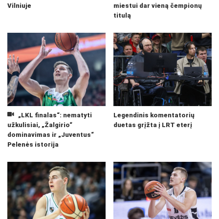
Vilniuje
miestui dar vieną čempionų
titulą
„LKL finalas“: nematyti
Legendinis komentatorių
užkulisiai, „Žalgirio“
duetas grįžta į LRT eterį
dominavimas ir „Juventus“
Pelenės istorija