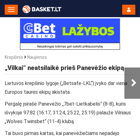
Toggle
Navigation
Krepšinis
Naujienos
„Vilkai“ neatsilaikė prieš Panevėžio ekipą
Lietuvos krepšinio lygoje („Betsafe-LKL“) įvyko dar viena
Europos taurės ekipų akistata.
Pergalę įsirašė Panevėžio „7bet-Lietkabelis“ (8-8), kuris
išvykoje 97:82 (16:17, 31:24, 25:22, 25:19) palaužė Vilniaus
„Wolves Twinsbet“ (11-4) klubą.
Tai buvo pirmas kartas, kai panevėžiečiams nepadėjo