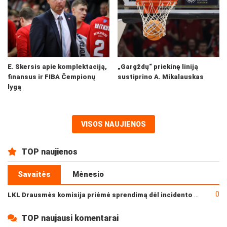
E. Skersis apie komplektaciją,
„Gargždų“ priekinę liniją
finansus ir FIBA Čempionų
sustiprino A. Mikalauskas
lygą
VISOS NAUJIENOS
TOP naujienos
Savaitės
Mėnesio
0
LKL Drausmės komisija priėmė sprendimą dėl incidento po „Neptūno“ ir „Juventus“ rungtynių
TOP naujausi komentarai