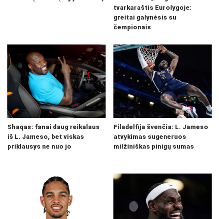
tvarkaraštis Eurolygoje:
greitai galynėsis su
čempionais
Shaqas: fanai daug reikalaus
Filadelfija švenčia: L. Jameso
iš L. Jameso, bet viskas
atvykimas sugeneruos
priklausys ne nuo jo
milžiniškas pinigų sumas