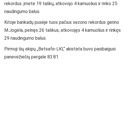
rekordus: įmetė 19 taškų, atkovojo 4 kamuolius ir rinko 25
naudingumo balus.
Kitoje barikadų pusėje tuos pačius sezono rekordus gerino
M.Jogėla, pelnęs 26 taškus, atkovojęs 4 kamuolius ir rinkęs
29 naudingumo balus.
Pirmoji šių ekipų „Betsafe-LKL“ akistata buvo pasibaigusi
panevėžiečių pergale 83:81.