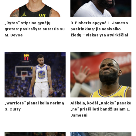
„Rytas“ stiprina gynėjų
D. Fisheris apgynė L. Jameso
gretas: pasirašyta sutartis su
pasirinkimą: jis nesivaiko
M. Devoe
žiedų – viskas yra atvirkščiai
„Warriors“ planai kelia nerimą
Aiškėja, kodėl „Knicks“ pasakė
S. Curry
„ne“ prisišlieti bandžiusiam L.
Jamesui