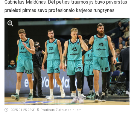
Gabrielius Maldūnas. Dėl peties traumos jis buvo priverstas
praleisti pirmas savo profesionalo karjeros rungtynes.
2025-01-25 22:31
© Pauliaus Žukausko nuotr.