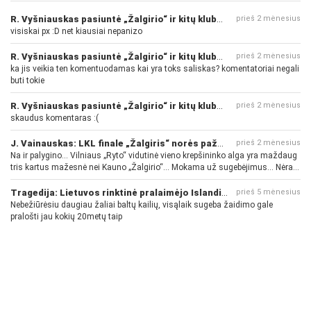
R. Vyšniauskas pasiuntė „Žalgirio“ ir kitų klubų fanus
prieš 2 mėnesius
visiskai px :D net kiausiai nepanizo
R. Vyšniauskas pasiuntė „Žalgirio“ ir kitų klubų fanus
prieš 2 mėnesius
ka jis veikia ten komentuodamas kai yra toks saliskas? komentatoriai negali
buti tokie
R. Vyšniauskas pasiuntė „Žalgirio“ ir kitų klubų fanus
prieš 2 mėnesius
skaudus komentaras :(
J. Vainauskas: LKL finale „Žalgiris“ norės pažeminti „Rytą“
prieš 2 mėnesius
Na ir palygino... Vilniaus „Ryto“ vidutinė vieno krepšininko alga yra maždaug
tris kartus mažesnė nei Kauno „Žalgirio“... Mokama už sugebėjimus... Nėra
pinigų - nėra gerų žaidėjų...
Tragedija: Lietuvos rinktinė pralaimėjo Islandijai
prieš 5 mėnesius
Nebežiūrėsiu daugiau žaliai baltų kailių, visąlaik sugeba žaidimo gale
pralošti jau kokių 20metų taip