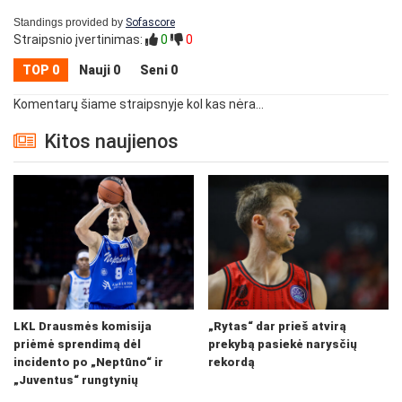
Standings provided by
Sofascore
Straipsnio įvertinimas:
0
0
TOP 0
Nauji 0
Seni 0
Komentarų šiame straipsnyje kol kas nėra...
Kitos naujienos
LKL Drausmės komisija
„Rytas“ dar prieš atvirą
priėmė sprendimą dėl
prekybą pasiekė narysčių
incidento po „Neptūno“ ir
rekordą
„Juventus“ rungtynių