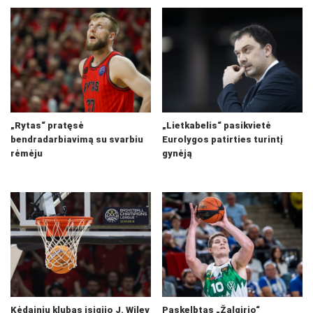
„Rytas“ pratęsė
„Lietkabelis“ pasikvietė
bendradarbiavimą su svarbiu
Eurolygos patirties turintį
rėmėju
gynėją
Kėdainių klubas įsigijo J. Wiley
Paskelbtas „Žalgirio“