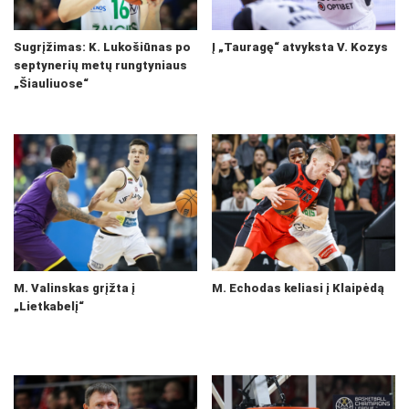
Sugrįžimas: K. Lukošiūnas po
Į „Tauragę“ atvyksta V. Kozys
septynerių metų rungtyniaus
„Šiauliuose“
M. Valinskas grįžta į
M. Echodas keliasi į Klaipėdą
„Lietkabelį“