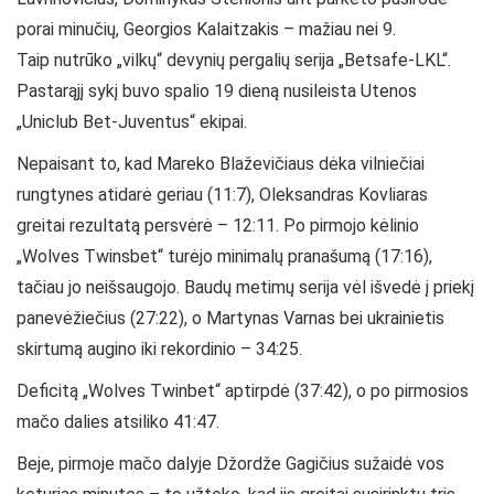
porai minučių, Georgios Kalaitzakis – mažiau nei 9.
Taip nutrūko „vilkų“ devynių pergalių serija „Betsafe-LKL“.
Pastarąjį sykį buvo spalio 19 dieną nusileista Utenos
„Uniclub Bet-Juventus“ ekipai.
Nepaisant to, kad Mareko Blaževičiaus dėka vilniečiai
rungtynes atidarė geriau (11:7), Oleksandras Kovliaras
greitai rezultatą persvėrė – 12:11. Po pirmojo kėlinio
„Wolves Twinsbet“ turėjo minimalų pranašumą (17:16),
tačiau jo neišsaugojo. Baudų metimų serija vėl išvedė į priekį
panevėžiečius (27:22), o Martynas Varnas bei ukrainietis
skirtumą augino iki rekordinio – 34:25.
Deficitą „Wolves Twinbet“ aptirpdė (37:42), o po pirmosios
mačo dalies atsiliko 41:47.
Beje, pirmoje mačo dalyje Džordže Gagičius sužaidė vos