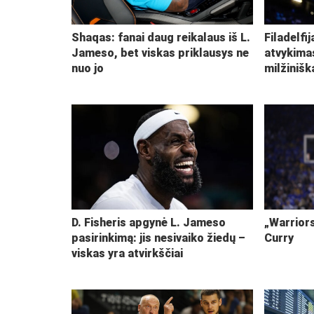
Shaqas: fanai daug reikalaus iš L.
Filadelfi
Jameso, bet viskas priklausys ne
atvykima
nuo jo
milžiniš
D. Fisheris apgynė L. Jameso
„Warriors
pasirinkimą: jis nesivaiko žiedų –
Curry
viskas yra atvirkščiai