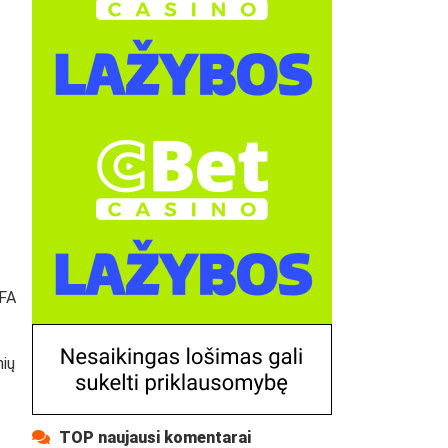
EFA
nių
TOP naujausi komentarai