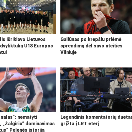
lis išrikiavo Lietuvos
Galiūnas po krepšiu priėmė
 dvyliktuką U18 Europos
sprendimą dėl savo ateities
tui
Vilniuje
inalas“: nematyti
Legendinis komentatorių dueta
i, „Žalgirio“ dominavimas
grįžta į LRT eterį
tus“ Pelenės istorija