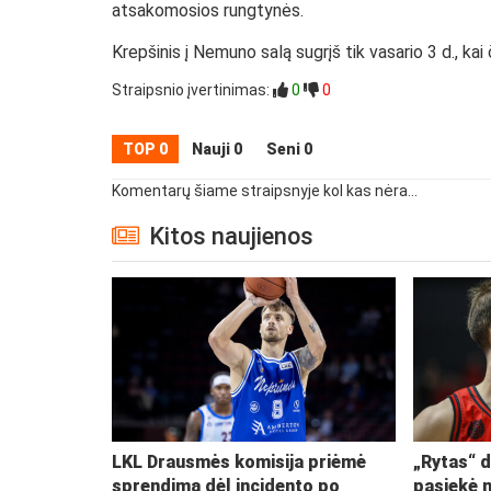
atsakomosios rungtynės.
Krepšinis į Nemuno salą sugrįš tik vasario 3 d., ka
Straipsnio įvertinimas:
0
0
TOP 0
Nauji 0
Seni 0
Komentarų šiame straipsnyje kol kas nėra...
Kitos naujienos
LKL Drausmės komisija priėmė
„Rytas“ d
sprendimą dėl incidento po
pasiekė 