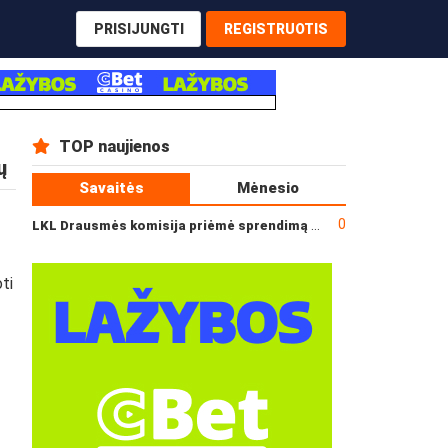
PRISIJUNGTI
REGISTRUOTIS
TOP naujienos
ų
Savaitės
Mėnesio
0
LKL Drausmės komisija priėmė sprendimą dėl incidento po „Neptūno“ ir „Juventus“ rungtynių
ti