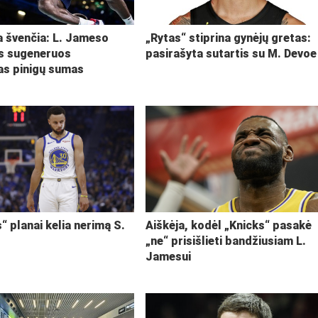
ja švenčia: L. Jameso
„Rytas“ stiprina gynėjų gretas:
s sugeneruos
pasirašyta sutartis su M. Devoe
kas pinigų sumas
“ planai kelia nerimą S.
Aiškėja, kodėl „Knicks“ pasakė
„ne“ prisišlieti bandžiusiam L.
Jamesui