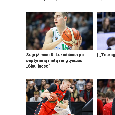
Sugrįžimas: K. Lukošiūnas po
Į „Taurag
septynerių metų rungtyniaus
„Šiauliuose“