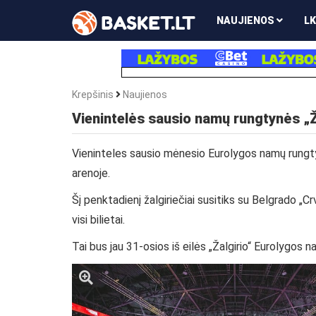
NAUJIENOS
LK
Krepšinis
Naujienos
Vienintelės sausio namų rungtynės „Ža
Vieninteles sausio mėnesio Eurolygos namų rungtyne
arenoje.
Šį penktadienį žalgiriečiai susitiks su Belgrado „C
visi bilietai.
Tai bus jau 31-osios iš eilės „Žalgirio“ Eurolygos na