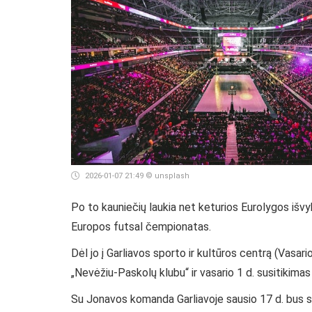
2026-01-07 21:49
© unsplash
Po to kauniečių laukia net keturios Eurolygos išvyk
Europos futsal čempionatas.
Dėl jo į Garliavos sporto ir kultūros centrą (Vasari
„Nevėžiu-Paskolų klubu“ ir vasario 1 d. susitikima
Su Jonavos komanda Garliavoje sausio 17 d. bus su