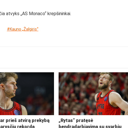
i čia atvyks „AS Monaco“ krepšininkai.
#Kauno „Žalgiris“
ar prieš atvirą prekybą
„Rytas“ pratęsė
narysčių rekordą
bendradarbiavimą su svarbiu