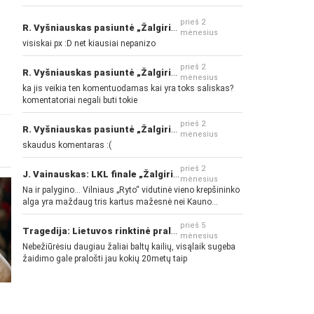
prieš 2
R. Vyšniauskas pasiuntė „Žalgirio“ ir kitų klubų fanus
mėnesius
visiskai px :D net kiausiai nepanizo
prieš 2
R. Vyšniauskas pasiuntė „Žalgirio“ ir kitų klubų fanus
mėnesius
ka jis veikia ten komentuodamas kai yra toks saliskas?
komentatoriai negali buti tokie
prieš 2
R. Vyšniauskas pasiuntė „Žalgirio“ ir kitų klubų fanus
mėnesius
skaudus komentaras :(
prieš 2
J. Vainauskas: LKL finale „Žalgiris“ norės pažeminti „Rytą“
mėnesius
Na ir palygino... Vilniaus „Ryto“ vidutinė vieno krepšininko
alga yra maždaug tris kartus mažesnė nei Kauno
„Žalgirio“... Mokama už sugebėjimus... Nėra pinigų - nėra
gerų žaidėjų...
prieš 5
Tragedija: Lietuvos rinktinė pralaimėjo Islandijai
mėnesius
Nebežiūrėsiu daugiau žaliai baltų kailių, visąlaik sugeba
žaidimo gale pralošti jau kokių 20metų taip