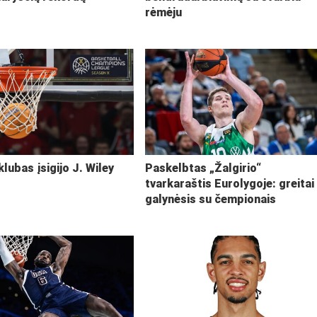
rėmėju
klubas įsigijo J. Wiley
Paskelbtas „Žalgirio“
tvarkaraštis Eurolygoje: greitai
galynėsis su čempionais