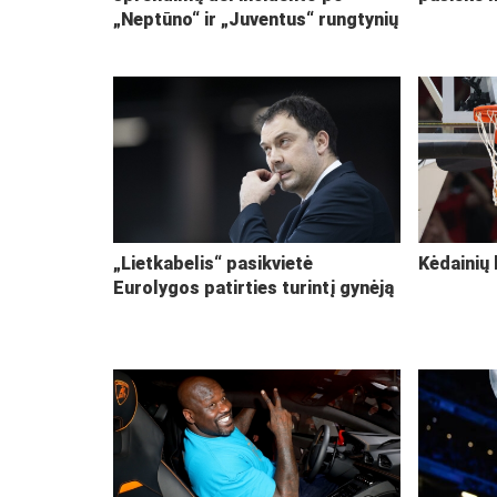
„Neptūno“ ir „Juventus“ rungtynių
„Lietkabelis“ pasikvietė
Kėdainių 
Eurolygos patirties turintį gynėją