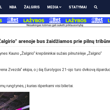
L
NBA
ŽALGIRIS
MEDIA
STATYMAI
lgirio“ arenoje bus žaidžiamos prie pilnų tribūn
s Kauno „Žalgirio“ krepšininkai sužais pilnutėlėje „Žalgirio“
rvena Zvezda“ ekipa, o į šią Eurolygos 21-ojo turo dvikovą išparduo
mų rungtynės, į kurias išperkami visi bilietai.