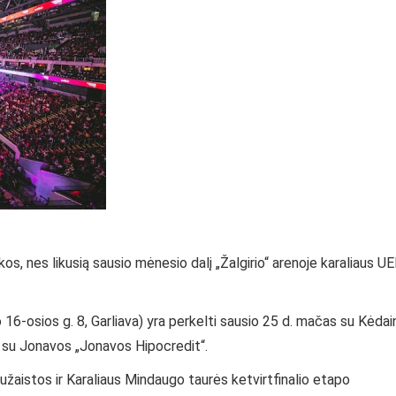
os, nes likusią sausio mėnesio dalį „Žalgirio“ arenoje karaliaus U
o 16-osios g. 8, Garliava) yra perkelti sausio 25 d. mačas su Kėdai
s su Jonavos „Jonavos Hipocredit“.
žaistos ir Karaliaus Mindaugo taurės ketvirtfinalio etapo