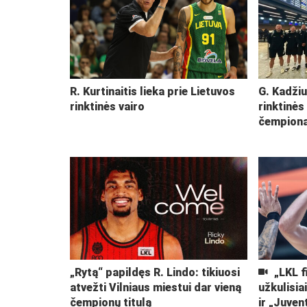
R. Kurtinaitis lieka prie Lietuvos
G. Kadžiu
rinktinės vairo
rinktinės
čempiona
„Rytą“ papildęs R. Lindo: tikiuosi
„LKL f
atvežti Vilniaus miestui dar vieną
užkulisia
čempionų titulą
ir „Juven